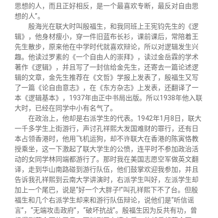
关闭
义工计划
新媒体平台
青春风采
信息化服务
总会简介
思想的人，而且正好相反，是一个最喜欢专断，最反对自由思
想的人”。
殷海光在联大时叫殷福生，和我同班上王宪钧先生的《逻
校友文苑
三创大赛
会长致辞
辑》，他身材瘦小，穿一件旧蓝布长衫，课前课后，常陪着王
先生散步，原来他在中学时代就喜欢辩论，所以对逻辑发生兴
趣。他读过罗素的《一个自由人的崇拜》，读过金岳霖的学术
校友讲坛
实用信息
总会章程
著作《逻辑》，并且写了一封信给金先生，还寄去一篇论述逻
辑的文章，金先生推荐在《文哲》学报上发表了，殷福生又写
了一篇《论自由意志》，在《东方杂志》上发表，还翻译了一
校友视界
理事会名单
本《逻辑基本》，1937年由正中书局出版。所以1938年他入联
大时，已经在同学中小有名气了。
在政治上，他却是右派学生的代表。1942年1月8日，联大
制度法规
一千多学生上街游行，声讨孔祥熙大发国难财的罪行，还有日
本占领香港时，他用飞机运狗，却不许联大在香港的陈寅恪教
授乘坐，这一下激起了联大学生的公愤，连平时不参加政治活
联系我们
动的女同学林同端都游行了。那时我在美国志愿空军做英文翻
译，走到华山南路碰到游行队伍，他们鼓掌欢迎我参加，并且
告诉我孔祥熙到云南大学讲演时，右派学生叫好，左派学生却
加上一个尾巴，说是“好一个大胖子!”叫孔祥熙下不了台。但殷
福生和几个右派学生却来和游行队伍辩论，说他们是“听信谣
言”，“无端攻击政府”，“破坏抗战”。殷福生因为反共有功，曾