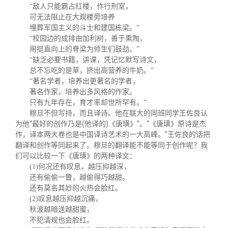
“敌人只能霸占红楼，作行刑室，
可无法阻止在大观楼旁培养
埋葬军国主义的斗士和建国栋梁。”
“校园边的成排由加利树，善于熏陶，
用挺直向上的脊梁为师生们鼓劲。”
“缺乏必要书籍，讲课，凭记忆默写诗文，
总不忘吃的是草，挤出高营养的牛奶。”
“著名学者，培养出更著名的学者，
著名作家，培养出多风格的作家。
只有九年存在，育才率却世所罕有。”
穆旦不但写持，而且译诗。他在联大的同班同学王佐良认
为他“最好的创作乃是(他译的)《唐璜》”。“《唐璜》原诗是杰
作，译本两大卷也是中国译诗艺术的一大高峰。”王佐良的话把
翻译和创作等同起来了。穆旦的翻译能不能等同于创作呢？我
们可以比较一下《唐璜》的两种译文：
(1)何况还有叹息，越压抑越深，
还有偷偷一瞥，越偷得巧越甜。
还有莫名其妙的火热会脸红。
(2)叹息越压抑越沉痛，
秋波越暗送越甜蜜，
不犯清规也会脸红。