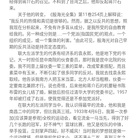
经得到蒋介石的召见。不料到了台湾之后，他却反起蒋介石
来。
关于他的转变，《殷海光全集》第11卷254页上解释说：
“我反共的热情和真切是很够的。然而，据之以反共的思想，照
我现在分析起来，不免有许多盲从成分，是我所受的自由教育
给我的。另一种成分则是……一个党派(指国民党)的观点，一个
组织的成见，或一个集体的利害。”由此可见，殷海光对自己早
期的反共活动是持否定态度的。
联大左派学生的代表有经济系的袁永熙，他是地下党的书
记，大一时担任昆中南院的伙食委员，那时我是昆中北院的伙
委。我不同意上届伙委一荤三素的菜单，改成荤素搭配，而且
素菜中有玉米，不断引起了很多同学的反对。我就去找袁永熙
取经。他告诉我南方人把玉米当菜，北方人却当粗粮，伙委一
定要南北兼顾才行。说也奇怪，后来他和蒋介石的机要秘书陈
布雷的女儿结了婚，解放后担任过清华大学的党委书记，1957
年却被打成了右派，使我觉得还是不参加党派好。
在联大的左派同学当中，我认识得最早的流金，他和我是
南昌二中的同学，但比我高三班。1933年4月6日，我第一次参
加(应该算是参观)全校的运动会，看见流金一马当先，得到了好
几个长跑的冠军，好不神气！篮球比赛，他又是校队的中锋，
举手投篮，立刻掌声四起，好不威风！当时我的梦想就是做一
个运动健将。但是我的年纪太小，还不满十二岁，直到三年之