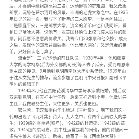
后，才得到中级组跳高第三名。运动健将的梦难圆，我又改集
邮票，沉醉在萨尔河畔的风景、非洲的老虎大象之中。在1935
年日记的第一页，我写下了新年的三大愿望：一是学问猛进，
二是家庭平安，三是邮票大增。流金的弟弟应铨和我同班，看
到日记哈哈大笑，说他有一张美国林德伯上校飞渡大西洋的邮
票，问我愿不愿意高价收买。我答应用30张票和他交换，成交
之后，发现他的邮票背面破损。他比我大两岁，又是流金的弟
弟，只好自认吃亏算了。
流金是“一二·九”运动的前锋队员。1938年4月，他和燕京
大学的同学柯华(后为外交部的司长)等人去了延安，受到周恩来
副主席的接见。9月他到昆明西南联大历史系借读。1939年由
于沈从文先生的推荐，流金参加了昆明《中央日报》副刊《平
明》的编辑工作。
1944年8月他在贵阳花溪清华中学与李宗蕖结婚，婚后双
双来到昆明，在天祥中学任教，后来天祥迁到小坝，他做训导
主任，我做教务主任，来往更多，关系也更密。
郭沫若、田汉和宗白华出版过《三叶集》。到了我们这一
代却出现了《九叶集》诗人。九人之中，有四个西南联大的学
生：1939级的查良铮(穆旦)，1942级的杜运燮，1943级的郑
敏，1945级的袁可嘉。其中杜运燮是我的同班，他的诗被闻一
多先生编入《诗选》。后来，他写了一首《西南联大赞》：