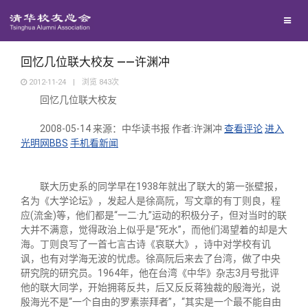
兴趣群体
西南联大校友会
回忆几位联大校友 ——许渊冲
2012-11-24
|
浏览
843
次
回忆几位联大校友
回馈母校
2008-05-14
来源：中华读书报
作者:许渊冲
查看评论
进入
光明网BBS
手机看新闻
媒体平台
捐赠项目
百年清华
捐赠新闻
《清华校友通讯》
联大历史系的同学早在1938年就出了联大的第一张壁报，
名为《大学论坛》，发起人是徐高阮，写文章的有丁则良，程
应(流金)等，他们都是“一二·九”运动的积极分子，但对当时的联
校友服务
捐赠纪事
《水木清华》
清华人物
大并不满意，觉得政治上似乎是“死水”，而他们渴望着的却是大
海。丁则良写了一首七言古诗《哀联大》，诗中对学校有讥
讽，也有对学海无波的忧虑。徐高阮后来去了台湾，做了中央
校友总会
捐赠方法
我要订阅
清华故事
终身学习
研究院的研究员。1964年，他在台湾《中华》杂志3月号批评
他的联大同学，开始拥蒋反共，后又反反蒋独裁的殷海光，说
殷海光不是“一个自由的罗素崇拜者”，“其实是一个最不能自由