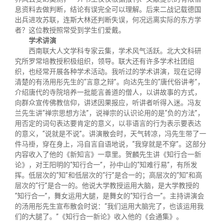
息资料去做判断，结论有误完全可以理解。后来二战记载德国
出兵进攻苏联，连斯大林还判断失误，何况远离实际的东方学
者？这位教授照常受到学生们爱戴。
学术讲演
西南联大人文学科专家云集，学术风气活跃。北大文科研
究所罗常培教授积极组织，领导。联大还有许多学术社团组
织，也经常开展各种学术活动。我听过的学术讲演，现在记得
清楚的有汤用彤先生的“言意之辩”。向达先生的“唐代俗讲考”，
介绍唐代的寺院培养一批能言善道的僧人，以讲故事的方式，
向群众宣传佛教信仰，讲述因果报应，听讲者听得入迷。冯友
兰先生讲“禅宗思想方法”，说禅宗的认识论用的是“负的方法”，
用否定的词句表达要肯定的意义，以非语言的行为表示要表达
的意义，“说就是不说”。讲演散会时，天气转凉，冯先生带了一
件马褂，穿在身上，冯自言自语地说，“我穿就是不穿”。这部分
内容收入了他的《新知言》一章里。贺麟先生讲《知行合一新
论》，对王阳明的“知行合一”，孙中山的“知难行易”，有所发
挥。低层次的“知”和低层次的“行”是合一的；高层次的“知”和高
层次的“行”是合一的。他说大学教授运用大脑，是大学教授的
“知行合一”，舞女运用大腿，是舞女的“知行合一”。主持讲演会
的汤用彤先生宣布散会时说：“我们运用大脑完了，也该运用我
们的大腿了。”《知行合一新论》收入他的《会通集》。