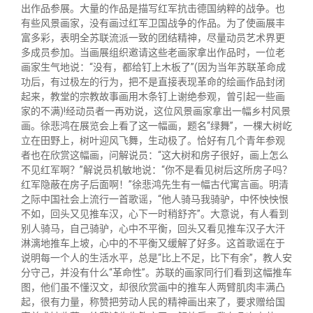
关闭
义工计划
新媒体平台
青春风采
信息化服务
总会简介
出作品参展。大量的作品是描写红军抗击德国纳粹的战争。也
有些风景画家，没有画过红军卫国战争的作品。为了使画展丰
富多彩，表明全苏联流派一致的团结精神，尽量动员艺术界更
校友文苑
三创大赛
会长致辞
多成员参加。当画展组织邀请这些老画家拿出作品时，一位老
画家生气地说：“没有，都给钉上木板了”(因为当年苏联革命成
功后，有过极左的行为，把不是直接表现革命的绘画作品封闭
校友讲坛
实用信息
总会章程
起来，教堂的宗教故事画用木条钉上谢绝参观，曾引起一些画
家的不满)!经动员者一再劝说，这位风景画家拿出一幅乡村风景
画。徐悲鸿在展览会上看了这一幅画，题名“绿舞”，一棵大树屹
校友视界
理事会名单
立在田野上，树叶迎风飞舞，生动极了。恰好有几个青年参观
者也在欣赏这幅画，问解说员：“这大树和房子很好，画上怎么
不见红军啊？”解说员机敏地说：“你不是看见树后这所房子吗？
制度法规
红军隐蔽在房子后面啊！”徐悲鸿先生有一幅古代寓言画。明清
之际中国社会上流行一首歌谣，“他人骑马我骑驴，中怀怏怏恨
不如，回头又见推车汉，心下一时稍舒齐”。大意说，有人看到
联系我们
别人骑马，自己骑驴，心中不平衡，回头又看见推车汉子大汗
淋漓地推车上坡，心中的不平衡又缓解了好多。这首歌谣在于
说明每一个人的生活水平，总是“比上不足，比下有余”，教人安
分守己，并没有什么“革命性”。苏联的画家同行们看到这幅推车
图，他们虽不懂汉文，却很欣赏画中的推车人两臂肌肉丰满凸
起，很有力量，称赞把劳动人民的精神画出来了，要求赠给国