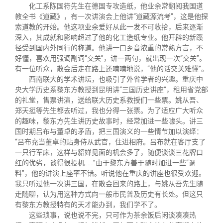
化工系陈国符先生在德国专攻造纸，他业余常翻阅我国道
教全书《道藏》，有一次讲演会上他讲“道藏源流考”，这是他探
索道教的开始。他这项业余爱好从此一发不可收拾，后来逐渐
深入，其成就和影响超过了他的化工造纸专业。他开辟的新蹊
径受到国内外同行的称道。他讲一口乡音浓重的常熟方言，不
好懂，喜欢用强调副词“交关”，讲一两句，就出现一次“交关”。
有一位听众，散会后走在路上还喃喃地说，“他的话交关难懂”。
西南联大的学术讲坛，也吸引了外省学者的兴趣。重庆中
央大学历史系黎东方教授到昆明讲“三国历史讲座”，租用省党部
的礼堂，售票讲演，送给联大历史系教授们一些票。姚从吾、
郑天挺等先生都去听过，我也分得一张票。为了适应广大听众
的趣味，黎东方先生讲历史故事时，经常加进一些噱头。讲三
国时期吕布与董卓的矛盾，把三国演义的一些情节加以演绎：
“吕布充当董卓的贴身侍从武官，住进相府。吕布就在客厅支了
一只行军床，这样与貂婵见面的机会多了，随便谈谈三花牌口
红的优劣，谈得很投机……”由于黎东方善于随时加进一些“调
料”，他的讲演上座率不错。听说他在重庆的讲座也很受欢迎。
我只听过他一次讲三国，在散会回来的路上，与姚从吾先生随
走随聊，认为用这种方式向一般市民普及历史有长处。但这只
有黎东方教授特有的天才能办到，我们学不了。
这些琐事，说也说不完，只可作为茶余饭后闲谈凑凑热