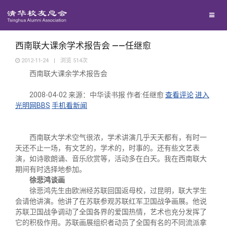
兴趣群体
西南联大校友会
西南联大课余学术报告会 ——任继愈
2012-11-24
|
浏览
514
次
西南联大课余学术报告会
回馈母校
2008-04-02
来源：中华读书报
作者:任继愈
查看评论
进入
光明网BBS
手机看新闻
媒体平台
捐赠项目
百年清华
捐赠新闻
《清华校友通讯》
西南联大学术空气很浓，学术讲演几乎天天都有，有时一
天还不止一场，有文艺的，学术的，时事的。还有些文艺表
演，如诗歌朗诵、音乐欣赏等，活动多在白天。我在西南联大
校友服务
捐赠纪事
《水木清华》
清华人物
期间有时选择地参加。
徐悲鸿谈画
徐悲鸿先生由欧洲经苏联回国返母校，过昆明，联大学生
校友总会
捐赠方法
我要订阅
清华故事
终身学习
会请他讲演。他讲了在苏联参观苏联红军卫国战争画展。他说
苏联卫国战争调动了全国各界的爱国热情，艺术也充分发挥了
它的积极作用。苏联画展组织者动员了全国有名的不同流派拿