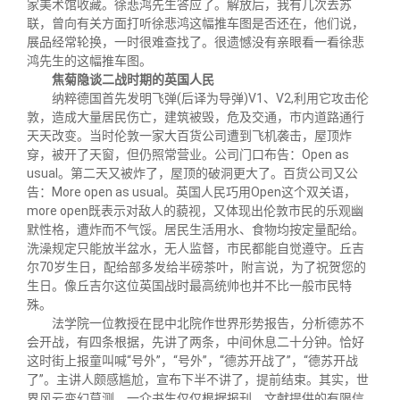
家美术馆收藏。徐悲鸿先生答应了。解放后，我有几次去苏
联，曾向有关方面打听徐悲鸿这幅推车图是否还在，他们说，
展品经常轮换，一时很难查找了。很遗憾没有亲眼看一看徐悲
鸿先生的这幅推车图。
焦菊隐谈二战时期的英国人民
纳粹德国首先发明飞弹(后译为导弹)V1、V2,利用它攻击伦
敦，造成大量居民伤亡，建筑被毁，危及交通，市内道路通行
天天改变。当时伦敦一家大百货公司遭到飞机袭击，屋顶炸
穿，被开了天窗，但仍照常营业。公司门口布告：Open as
usual。第二天又被炸了，屋顶的破洞更大了。百货公司又公
告：More open as usual。英国人民巧用Open这个双关语，
more open既表示对敌人的藐视，又体现出伦敦市民的乐观幽
默性格，遭炸而不气馁。居民生活用水、食物均按定量配给。
洗澡规定只能放半盆水，无人监督，市民都能自觉遵守。丘吉
尔70岁生日，配给部多发给半磅茶叶，附言说，为了祝贺您的
生日。像丘吉尔这位英国战时最高统帅也并不比一般市民特
殊。
法学院一位教授在昆中北院作世界形势报告，分析德苏不
会开战，有四条根据，先讲了两条，中间休息二十分钟。恰好
这时街上报童叫喊“号外”，“号外”，“德苏开战了”，“德苏开战
了”。主讲人颇感尴尬，宣布下半不讲了，提前结束。其实，世
界风云变幻莫测，一介书生仅仅根据报刊、文献提供的有限信