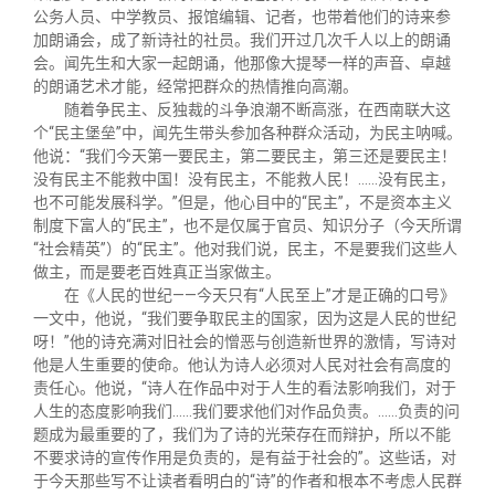
公务人员、中学教员、报馆编辑、记者，也带着他们的诗来参
加朗诵会，成了新诗社的社员。我们开过几次千人以上的朗诵
会。闻先生和大家一起朗诵，他那像大提琴一样的声音、卓越
的朗诵艺术才能，经常把群众的热情推向高潮。
随着争民主、反独裁的斗争浪潮不断高涨，在西南联大这
个“民主堡垒”中，闻先生带头参加各种群众活动，为民主呐喊。
他说：“我们今天第一要民主，第二要民主，第三还是要民主！
没有民主不能救中国！没有民主，不能救人民！……没有民主，
也不可能发展科学。”但是，他心目中的“民主”，不是资本主义
制度下富人的“民主”，也不是仅属于官员、知识分子（今天所谓
“社会精英”）的“民主”。他对我们说，民主，不是要我们这些人
做主，而是要老百姓真正当家做主。
在《人民的世纪——今天只有“人民至上”才是正确的口号》
一文中，他说，“我们要争取民主的国家，因为这是人民的世纪
呀！”他的诗充满对旧社会的憎恶与创造新世界的激情，写诗对
他是人生重要的使命。他认为诗人必须对人民对社会有高度的
责任心。他说，“诗人在作品中对于人生的看法影响我们，对于
人生的态度影响我们……我们要求他们对作品负责。……负责的问
题成为最重要的了，我们为了诗的光荣存在而辩护，所以不能
不要求诗的宣传作用是负责的，是有益于社会的”。这些话，对
于今天那些写不让读者看明白的“诗”的作者和根本不考虑人民群