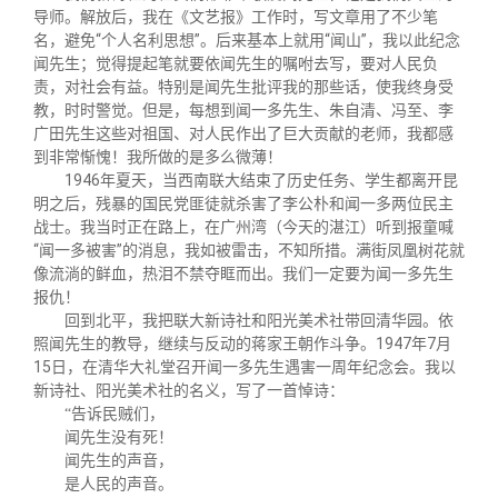
导师。解放后，我在《文艺报》工作时，写文章用了不少笔
名，避免“个人名利思想”。后来基本上就用“闻山”，我以此纪念
闻先生；觉得提起笔就要依闻先生的嘱咐去写，要对人民负
责，对社会有益。特别是闻先生批评我的那些话，使我终身受
教，时时警觉。但是，每想到闻一多先生、朱自清、冯至、李
广田先生这些对祖国、对人民作出了巨大贡献的老师，我都感
到非常惭愧！我所做的是多么微薄！
1946年夏天，当西南联大结束了历史任务、学生都离开昆
明之后，残暴的国民党匪徒就杀害了李公朴和闻一多两位民主
战士。我当时正在路上，在广州湾（今天的湛江）听到报童喊
“闻一多被害”的消息，我如被雷击，不知所措。满街凤凰树花就
像流淌的鲜血，热泪不禁夺眶而出。我们一定要为闻一多先生
报仇！
回到北平，我把联大新诗社和阳光美术社带回清华园。依
照闻先生的教导，继续与反动的蒋家王朝作斗争。1947年7月
15日，在清华大礼堂召开闻一多先生遇害一周年纪念会。我以
新诗社、阳光美术社的名义，写了一首悼诗：
“告诉民贼们，
闻先生没有死！
闻先生的声音，
是人民的声音。