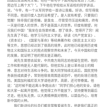
回国后我请闻先生看。他在一些句子下面用粗铅笔划了几道，
旁边写上两个大“？”。下午他在学校给从军返校的同学讲话，
说，“今早，有一个从军同学给一首诗让我看。好诗，但写得我
不同意。他说印度人怎的没希望了。是人就有希望，只要我们
觉醒！除非我们是苍蝇，是臭虫……尽管受尽压迫和痛苦，终有
一天是印度人的世界，而不是英国人的世界。印度有期望，何
况我们中国！”我坐在会场里听着，想了很多，觉得开了窍！闻
先生真了不起，他学习马列主义学说，研读《共产党宣言》、
《资本论》、《国家与革命》等经典著作和《新民主主义论》
等文件，思想已经达到了很高的境界，此时他已经是用历史唯
物主义和国际主义的观点观察世界和未来了。今天中国和印度
的发展，就证明了他的预言是正确的。
闻先生曾想去延安，中共南方局同志劝他留在昆明，他的
工作和影响是无人能代替的。但他实际上是以革命战士的精
神、意志对待生活和斗争的。联大同学陆续北返后，国民党特
务装扮成疯婆子，常到他宿舍周围造谣恐吓，他的处境已很危
险。美国加利福尼亚大学请他讲学，高薪，还可带眷属。他
说：“这时候不能远离斗争跑出去！”同学们担心他的安全，请他
和大家一起离开昆明，他觉得工作不能放下，坚持要等到最后
才走。他无私无畏，以大勇精神面对牺牲，以碧血丹心，培育
新中国的火种。
我们新诗社的社员们都非常敬爱闻先生，他是我们真正的