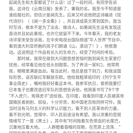
起闻先生和大家都说了什么话！过了一段时间，有同学告诉
我，这诗在《云南日报》发表了，署我的名。我至今不知道是
谁给报社的，但估计是闻先生。后来又听说他把这诗编进《现
代诗抄》（《闻一多全集》），并且译成英文寄到国外。我当
时写诗，根本不是为了出名、做诗人，如果闻先生没有发现这
首诗并且如此重视，也许它就留不下来。今年春天，我的老友
诗评家宋垒告诉我，在中央电视台国际频道“华人世界”节目中，
看到澳大利亚侨胞的孩子们朗诵《山，滚动了！》，他很激
动。这说明这个作品有长久的生命力，经受了时间的考验。
那时候，我常在碰到大问题思想苦恼时跑到闻先生家里打
扰他，经常看见他在低头刻图章。为了养活一家8口，他常熬
夜，眼睛里满是血丝。每当此时，他总是放下刻刀，和我谈国
际形势，谈苏联红军解放东欧。他给我粗草纸印的《列宁生平
事业简史》，嘱咐我好好看这本书。我参军抗日，曾把我要打
日本鬼子也要改造旧军队的思想告诉他，他用篆书写了8个字
“不入虎穴，焉得虎子”送给我。在印度，我看到印度人民被英帝
国殖民者剥削、奴役，十分穷苦，和中国老百姓同样可怜。我
当时没有马列主义的科学认识能力，看不到人民革命的力量，
看不到光明，觉得中、印人民前途没有希望。我以浓重的悲观
情绪写了一首《黑土》。其中有“时间拖着灰色带血的长尾巴，
沉重地压着大地。……人群瞪着昏瞎的双眼，在荒原上流荡……”