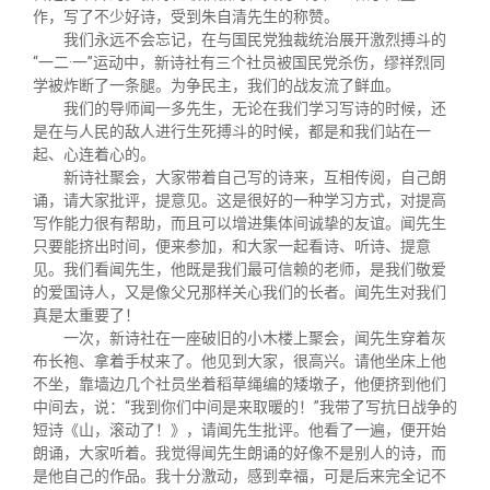
作，写了不少好诗，受到朱自清先生的称赞。
我们永远不会忘记，在与国民党独裁统治展开激烈搏斗的
“一二·一”运动中，新诗社有三个社员被国民党杀伤，缪祥烈同
学被炸断了一条腿。为争民主，我们的战友流了鲜血。
我们的导师闻一多先生，无论在我们学习写诗的时候，还
是在与人民的敌人进行生死搏斗的时候，都是和我们站在一
起、心连着心的。
新诗社聚会，大家带着自己写的诗来，互相传阅，自己朗
诵，请大家批评，提意见。这是很好的一种学习方式，对提高
写作能力很有帮助，而且可以增进集体间诚挚的友谊。闻先生
只要能挤出时间，便来参加，和大家一起看诗、听诗、提意
见。我们看闻先生，他既是我们最可信赖的老师，是我们敬爱
的爱国诗人，又是像父兄那样关心我们的长者。闻先生对我们
真是太重要了！
一次，新诗社在一座破旧的小木楼上聚会，闻先生穿着灰
布长袍、拿着手杖来了。他见到大家，很高兴。请他坐床上他
不坐，靠墙边几个社员坐着稻草绳编的矮墩子，他便挤到他们
中间去，说：“我到你们中间是来取暖的！”我带了写抗日战争的
短诗《山，滚动了！》，请闻先生批评。他看了一遍，便开始
朗诵，大家听着。我觉得闻先生朗诵的好像不是别人的诗，而
是他自己的作品。我十分激动，感到幸福，可是后来完全记不