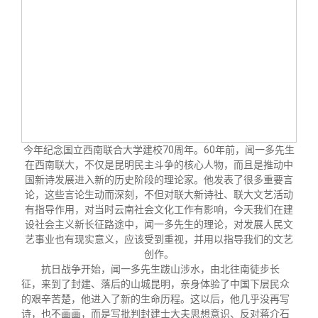
关闭
义工计划
新媒体平台
青春风采
信息化服务
总会简介
校友文苑
三创大赛
会长致辞
校友讲坛
实用信息
总会章程
校友视界
理事会名单
今年纪念国立西南联合大学建校70周年。60年前，闻一多先生
在西南联大，不仅是昆明民主斗争的核心人物，而且是推动中
制度法规
国新诗发展进入新的历史阶段的理论家。他发表了很多重要言
论，这些言论生动而深刻，不但对联大新诗社、联大文艺活动
有指导作用，对当时云南社会文化工作有影响，今天我们在建
联系我们
设社会主义新长征路途中，闻一多先生的理论，对发展人民文
艺事业也有现实意义，应该受到重视，并用以指导我们的文艺
创作。
抗日战争开始，闻一多先生跋山涉水，由北往南徒步长
征，来到了封建、落后的山城昆明，亲身体验了中国下层民众
的艰辛苦楚，他进入了新的生命历程。这以后，他几乎没再写
诗，也不画画，而是写批判封建士大夫思想意识、反对蒋介石