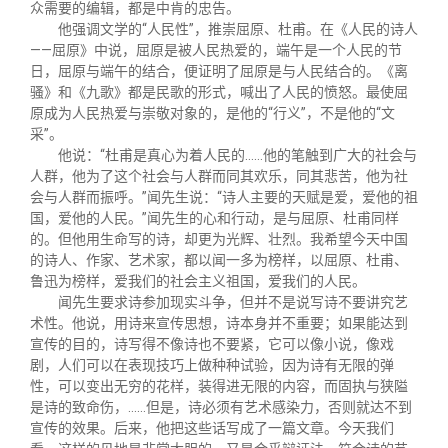
众需要的编辑，都是中肯的忠告。
他强调文学的“人民性”，推崇屈原、杜甫。在《人民的诗人
——屈原》中说，屈原是被人民热爱的，端午是一个人民的节
日，屈原与端午的结合，便证明了屈原是与人民结合的。《离
骚》和《九歌》都是民歌的形式，喊出了人民的愤怒。最使屈
原成为人民热爱与崇敬对象的，是他的“行义”，不是他的“文
采”。
他说：“杜甫是真心为着人民的……他的笔触到广大的社会与
人群，他为了这个社会与人群而同其欢乐，同其悲苦，他为社
会与人群而振呼。”闻先生说：“诗人主要的天赋是爱，爱他的祖
国，爱他的人民。”闻先生的心和行动，是与屈原、杜甫同样
的。但他用生命写的诗，却更为光辉、壮烈。我希望今天中国
的诗人、作家、艺术家，都以闻一多为榜样，以屈原、杜甫、
鲁迅为榜样，爱我们的社会主义祖国，爱我们的人民。
闻先生要求诗参加现实斗争，但并不是说写诗不要讲究艺
术性。他说，用诗来宣传思想，诗本身并不重要；如果能达到
宣传的目的，诗写得不像诗也不要紧，它可以像小说，像戏
剧，人们可以在表现技巧上做种种试验，因为诗有无限的弹
性，可以变出无穷的花样，装得进无限的内容，而固执与狭隘
是诗的致命伤，……但是，诗必须有艺术感染力，否则就达不到
宣传的效果。后来，他把这些话写成了一篇文章。今天我们