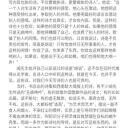
写内容也新的诗。不仅要做新诗，更要做新的诗人”。他说：“当
一个人对生活有了这样那样的感受，他心头在激动，他想把这
种感受倾吐出来，争取别人的共鸣。他要用最好的语言去激动
别人的感情。这样的诗才会真实，才会有内容。但是，这样的
诗也十分危险；如果他的感受只是个人的休戚，如果他的感情
只是无病呻吟，那他将糟蹋了自己，也浪费了别人的时间，欺
骗了别人的同情。你们也就可以明白，过去我说过，诗是不负
责任的宣传，简直是胡说！只有饱食终日无所事事的人，才有
这样的闲情！你说了话，你发表了东西，你就会这样那样地影
响别人。如果说，他是出于无心和幼稚，咱们也得和他大喝一
声！”
闻先生批评自己以前说过的话是“胡说”，这不仅在旧时代难
得从名学者、名诗人口中听到这种话，就是在今天，也并不多
见。这些话，对我们今天写诗的人也是可贵的。
当时，书店出的诗集和西南联大墙报上的诗，有不少闻先
生所说的“无病呻吟”，有的就像外国蹩脚作品的译文；有的长如
瓜藤，读不断句；有的虚无飘渺，如读天书，离奇古怪，无所
不有。这些诗，大都标榜“清高”，“为艺术而艺术”，摆出一副不
食人间烟火、不染红尘的模样，实质上是引导同学们闭起眼睛
不看血淋淋的现实，叫知识分子把灵魂自我禁锢在自私的蜗牛
壳里。而闻一多作为新诗社的导师，是反对写这些东西的。诗