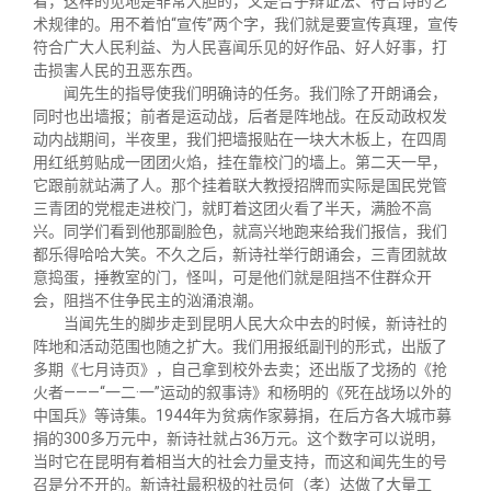
看，这样的见地是非常大胆的，又是合乎辩证法、符合诗的艺
术规律的。用不着怕“宣传”两个字，我们就是要宣传真理，宣传
符合广大人民利益、为人民喜闻乐见的好作品、好人好事，打
击损害人民的丑恶东西。
闻先生的指导使我们明确诗的任务。我们除了开朗诵会，
同时也出墙报；前者是运动战，后者是阵地战。在反动政权发
动内战期间，半夜里，我们把墙报贴在一块大木板上，在四周
用红纸剪贴成一团团火焰，挂在靠校门的墙上。第二天一早，
它跟前就站满了人。那个挂着联大教授招牌而实际是国民党管
三青团的党棍走进校门，就盯着这团火看了半天，满脸不高
兴。同学们看到他那副脸色，就高兴地跑来给我们报信，我们
都乐得哈哈大笑。不久之后，新诗社举行朗诵会，三青团就故
意捣蛋，捶教室的门，怪叫，可是他们就是阻挡不住群众开
会，阻挡不住争民主的汹涌浪潮。
当闻先生的脚步走到昆明人民大众中去的时候，新诗社的
阵地和活动范围也随之扩大。我们用报纸副刊的形式，出版了
多期《七月诗页》，自己拿到校外去卖；还出版了戈扬的《抢
火者———“一二·一”运动的叙事诗》和杨明的《死在战场以外的
中国兵》等诗集。1944年为贫病作家募捐，在后方各大城市募
捐的300多万元中，新诗社就占36万元。这个数字可以说明，
当时它在昆明有着相当大的社会力量支持，而这和闻先生的号
召是分不开的。新诗社最积极的社员何（孝）达做了大量工