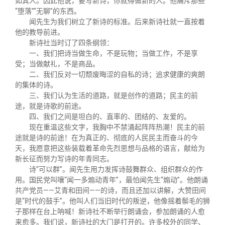
如其人。因此他说，要写新诗，你就得做新的人。他痛斥那些
“堕落”“无聊”的东西。
闻先生为我们树立了新诗的标准。后来新诗社就一直按着
他的教导前进。
新诗社当时订了四条纲领：
一、我们把诗当做生命，不是玩物；当做工作，不是享
受；当做献礼，不是商品。
二、我们反对一切颓废晦涩的自私的诗；追求健康的爽朗
的集体的诗。
三、我们认为生活的道路，就是创作的道路；民主的前
途，就是诗歌的前途。
四、我们之间是坦白的、直率的、团结的、友爱的。
现在重温这些文字，我胸中不禁涌起阵阵热潮！民主的前
途就是诗的前途！在为真正的、彻底的人民民主而奋斗的今
天，我愿意把这些装载着革命先烈思想与品格的语言，献给为
新长征而努力写诗的年青同志。
诗“可以群”。闻先生用力发挥诗鼓舞群众、组织群众的作
用。国民党叫嚷“闻一多煽动青年”，最怕闻先生“煽动”。他朗诵
共产党员——艾青和田间——的诗，而且还加以讲解，大赞田间
是“时代的鼓手”。他叫人们当旧时代的叛逆，他像摇着鬃毛的狮
子那样在台上呐喊！新诗社不断举行朗诵会，参加朗诵的人愈
来愈多。我们说，新诗社的大门是打开的。许多校外的同学、