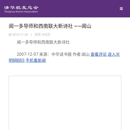
兴趣群体
西南联大校友会
闻一多导师和西南联大新诗社 ——闻山
2012-11-24
|
浏览
692
次
闻一多导师和西南联大新诗社
回馈母校
2007-12-07
来源：中华读书报
作者:闻山
查看评论
进入光
明网BBS
手机看新闻
媒体平台
捐赠项目
百年清华
捐赠新闻
《清华校友通讯》
校友服务
捐赠纪事
《水木清华》
清华人物
校友总会
捐赠方法
我要订阅
清华故事
终身学习