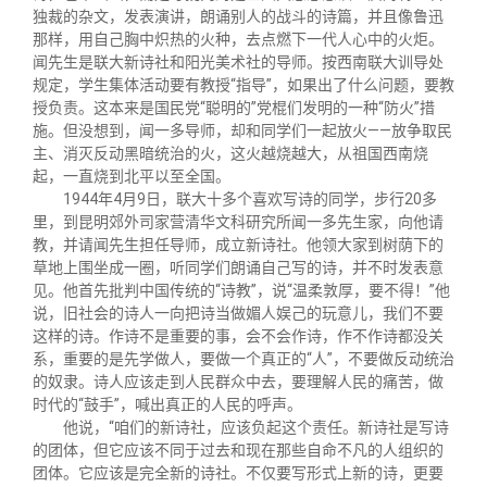
独裁的杂文，发表演讲，朗诵别人的战斗的诗篇，并且像鲁迅
那样，用自己胸中炽热的火种，去点燃下一代人心中的火炬。
闻先生是联大新诗社和阳光美术社的导师。按西南联大训导处
规定，学生集体活动要有教授“指导”，如果出了什么问题，要教
授负责。这本来是国民党“聪明的”党棍们发明的一种“防火”措
施。但没想到，闻一多导师，却和同学们一起放火——放争取民
主、消灭反动黑暗统治的火，这火越烧越大，从祖国西南烧
起，一直烧到北平以至全国。
1944年4月9日，联大十多个喜欢写诗的同学，步行20多
里，到昆明郊外司家营清华文科研究所闻一多先生家，向他请
教，并请闻先生担任导师，成立新诗社。他领大家到树荫下的
草地上围坐成一圈，听同学们朗诵自己写的诗，并不时发表意
见。他首先批判中国传统的“诗教”，说“温柔敦厚，要不得！”他
说，旧社会的诗人一向把诗当做媚人娱己的玩意儿，我们不要
这样的诗。作诗不是重要的事，会不会作诗，作不作诗都没关
系，重要的是先学做人，要做一个真正的“人”，不要做反动统治
的奴隶。诗人应该走到人民群众中去，要理解人民的痛苦，做
时代的“鼓手”，喊出真正的人民的呼声。
他说，“咱们的新诗社，应该负起这个责任。新诗社是写诗
的团体，但它应该不同于过去和现在那些自命不凡的人组织的
团体。它应该是完全新的诗社。不仅要写形式上新的诗，更要