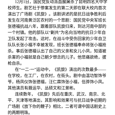
12月1日，国民党反动派血腥屠杀了昆明四名大中学
校师生。剧艺社于惨案发生的第二天即在联大校内首次
演出了广场剧《凯旋》。该剧讲述的是抗日战争胜利后
发生在河南黄泛区农村的一个悲剧：国民党中央军班长
张德福抗战八年，跟着部队凯旋归来，到达河南中部的
一个村镇。他的部队以“剿共”为名向当地的抗日少年自
卫队发起了攻击。这时，在战斗中受伤回家的少年自卫
队队长张小福不幸被发现，班长张德福奉命将张小福抢
杀。事后张德福认出了自己的父亲和女儿小凤，知道被
杀害的小福就是自己朝夕想念的儿子。他悲痛欲绝，拔
枪自杀。
在“一二·一”运动中，《凯旋》演出的次数最多——
在学校，在工厂，在农村，在街头。剧中由温功智饰爷
爷，杨凤仪饰张德福，汪仁霖饰张小福，伍骅饰小凤。
其他演员有聂运华、丛硕文和江景彬。
连续数年，《凯旋》先后在重庆、武汉、南京、北
平、天津等地演出，其影响和效果可与抗日战争初期的
广场剧《放下你的鞭子》相比，二者可谓中国话剧史上
的两颗明珠。