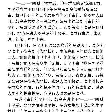
“一二·一”四烈士牺牲后，迫于群众的义愤和压力，
国民党当局于12月4日下午在警备司令部举行所谓公
审，将已判死刑的两个罪犯当作凶手审判，企图掩人耳
目。郭良夫根据这一黑幕立即编写出独幕剧《审判前
夕》，揭露反动派的阴谋诡计。该剧首次上演是在12月
5日，地点在联大图书馆前土台子。演员有童璞、张天
珉、刘薇、孙同丰等。
12月6日，在昆明圆通公园附近的马路边上，剧艺社
又演出了街头剧《告地状》，由伍骅和汪仁霖饰演姐弟
二人。姐姐跪着自己出卖自己，弟弟病卧在地上。状纸
上写着：她俩在家乡生活无着，到昆明来寻找在国民党
军队里当兵的父亲，但父亲已随军队被空运到东北打内
战去了。姐弟俩流落他乡，贫病交迫，衣食无着，万般
无奈只好在街头告地状，求好人给予救助。演出引起许
多群众的同情，有的禁不住流泪，有的解囊相助，过路
人围观的越来越多，竟没有人以为是在演戏。
写成《审判前夕》后，郭良夫进出于“一二·一”四烈
士灵堂，悲愤之情难以平静，多方搜集烈士潘琰的生平
材料，连续三天三夜突击创作出三幕剧《潘琰传》。该