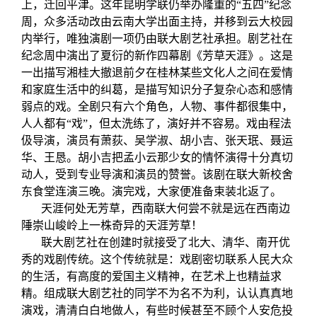
上，迁回平津。这年昆明学联仍举办隆重的“五四”纪念
周，众多活动改由云南大学出面主持，并移到云大校园
内举行，唯独演剧一项仍由联大剧艺社承担。剧艺社在
纪念周中演出了夏衍的新作四幕剧《芳草天涯》。这是
一出描写湘桂大撤退前夕在桂林某些文化人之间在爱情
和家庭生活中的纠葛，是描写知识分子复杂心态和感情
弱点的戏。全剧只有六个角色，人物、事件都很集中，
人人都有“戏”，但太洗练了，演好并不容易。戏由程法
伋导演，演员有萧荻、吴学淑、胡小吉、张天珉、聂运
华、王恳。胡小吉把孟小云那少女的情怀演得十分真切
动人，受到专业导演和演员的赞誉。该剧在联大新校舍
东食堂连演三晚。演完戏，大家便准备束装北返了。
天涯何处无芳草，西南联大何尝不就是远在西南边
陲崇山峻岭上一株奇异的天涯芳草！
联大剧艺社在创建时就接受了北大、清华、南开优
秀的戏剧传统。这个传统就是：戏剧密切联系人民大众
的生活，有高度的爱国主义精神，在艺术上也精益求
精。组成联大剧艺社的同学不为名不为利，认认真真地
演戏，清清白白地做人，有些时候甚至不顾个人安危投