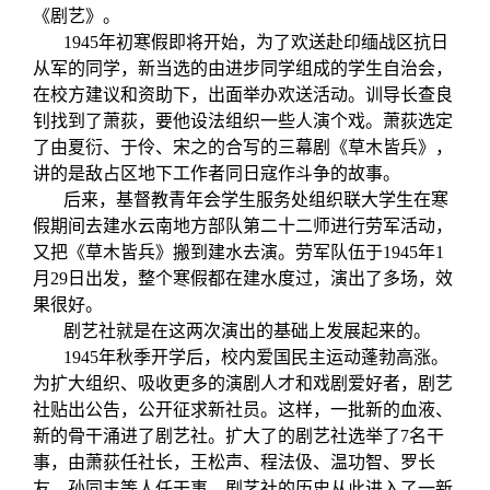
《剧艺》。
1945年初寒假即将开始，为了欢送赴印缅战区抗日
从军的同学，新当选的由进步同学组成的学生自治会，
在校方建议和资助下，出面举办欢送活动。训导长查良
钊找到了萧荻，要他设法组织一些人演个戏。萧荻选定
了由夏衍、于伶、宋之的合写的三幕剧《草木皆兵》，
讲的是敌占区地下工作者同日寇作斗争的故事。
后来，基督教青年会学生服务处组织联大学生在寒
假期间去建水云南地方部队第二十二师进行劳军活动，
又把
《草木皆兵》搬到建水去演
。劳军队伍于
1945
年
1
月
29
日出发，整个寒假都在建水度过，演出了多场，效
果很好。
剧艺社就是在这两次演出的基础上发展起来的。
1945
年秋季开学后，校内爱国民主运动蓬勃高涨。
为扩大组织、吸收更多的演剧人才和戏剧爱好者，剧艺
社贴出公告，公开征求新社员。这样，一批新的血液、
新的骨干涌进了剧艺社。扩大了的剧艺社选举了
7
名干
事，由萧荻任社长，王松声、程法
伋、温功智、罗长
友、孙同丰等人任干事。剧艺社的历史从此进入了一新