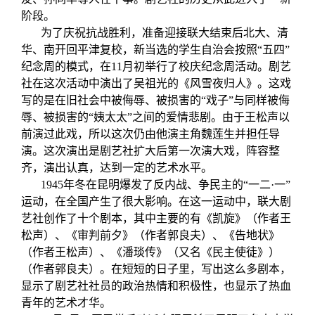
阶段。
为了庆祝抗战胜利，准备迎接联大结束后北大、清
华、南开回平津复校，新当选的学生自治会按照“五四”
纪念周的模式，在11月初举行了校庆纪念周活动。剧艺
社在这次活动中演出了吴祖光的《风雪夜归人》。这戏
写的是在旧社会中被侮辱、被损害的“戏子”与同样被侮
辱、被损害的“姨太太”之间的爱情悲剧。由于王松声以
前演过此戏，所以这次仍由他演主角魏莲生并担任导
演。这次演出是剧艺社扩大后第一次演大戏，阵容整
齐，演出认真，达到一定的艺术水平。
1945年冬在昆明爆发了反内战、争民主的“一二·一”
运动，在全国产生了很大影响。在这一运动中，联大剧
艺社创作了十个剧本，其中主要的有《凯旋》（作者王
松声）、《审判前夕》（作者郭良夫）、《告地状》
（作者王松声）、《潘琰传》（又名《民主使徒》）
（作者郭良夫）。在短短的日子里，写出这么多剧本，
显示了剧艺社社员的政治热情和积极性，也显示了热血
青年的艺术才华。