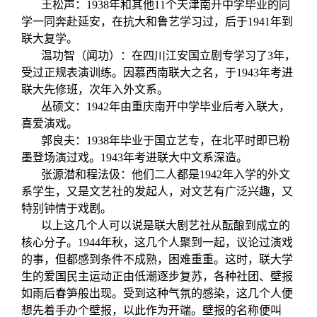
关闭
义工计划
新媒体平台
青春风采
信息化服务
总会简介
王松声：
1938
年和其他
11
个天津南开中学毕业的同
学一同奔赴延安，在抗大和鲁艺学习过，后于
1941
年到
联大复学。
校友文苑
三创大赛
会长致辞
温功智（闻功）：在四川江安国立剧专学习了
3
年，
受过正规表演训练。因慕西南联大之名，于
1943
年考进
联大先修班，次年入外文系。
校友讲坛
实用信息
总会章程
丛硕文：
1942
年由重庆南开中学毕业后考入联大，
喜爱演戏。
校友视界
理事会名单
郭良夫：
1938
年毕业于国立艺专，在北平时即已粉
墨登场演过戏。
1943
年考进联大中文系深造。
张源潜和程法
伋：他们二人都是1942年入学的外文
制度法规
系学生，又是文艺社的发起人，对文艺有广泛兴趣，又
特别钟情于戏剧。
联系我们
以上这几个人可以说是联大剧艺社从酝酿到成立的
核心分子。1944年秋，这几个人聚到一起，议论过演戏
的事，但都感到条件不成熟，困难重重。这时，联大学
生的爱国民主运动正由低潮逐步复苏，各种社团、壁报
如雨后春笋般出现。受到这种气氛的感染，这几个人便
想先着手办个壁报，以此作为开端。壁报的名称便叫