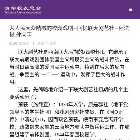
兴趣群体
西南联大校友会
为人民大众呐喊的校园戏剧—回忆联大剧艺社—程法
伋 孙同丰
2013-03-31
|
浏览
1146
次
回馈母校
联大剧艺社是西南联大后期的戏剧社团。它继承了
联大前期戏剧团体爱国主义和现实主义的战斗传统，在
媒体平台
捐赠项目
当时日益高涨的爱国民主运动中，特别在后来的反内
战、争民主的“一二·一”运动中，发挥了巨大的战斗作
用。
百年清华
捐赠新闻
《清华校友通讯》
这里，先简略地介绍一下联大剧艺社初期的几个主
要活动分子：
校友服务
捐赠纪事
《水木清华》
清华人物
萧
荻
（施载宣）：
1939
年入学，原是群社（地下党
领导下的学生社团）和戏剧研究社成员，在《阿
Q
正
传》中演过小
D
，因而取名萧
荻
。皖南事变后离开学
校友总会
捐赠方法
我要订阅
清华故事
终身学习
校，疏散到朱家璧的云南地方部队中做兵运工作，在那
里组建了前锋剧团。
1944
年春回校复学。