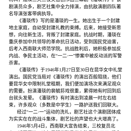
剧演员众多，剧艺社集中全力排演，由抗敌演剧四队著
名导演张客带病执导。
《潘琰传》写的是潘琰的一生。她出生于一个封建
地主家庭，自幼受封建礼教的束缚。后来，她接受新思
想，向往新生活，背叛了封建家庭。抗战时期，潘琰在
重庆参加中共领导的革命抗日活动，受到国民党迫害，
后考入西南联大师范学院。抗战胜利后，她积极参加反
内战、争民主活动，在“一二·一”惨案中被反动派的军警
杀害。
《潘琰传》于1946年1月27日至30日在昆华女中礼堂
演出。国民党当局对《潘琰传》的演出百般阻挠，他们
要昆华女中限制礼堂租期，我们便加演场次来满足观众
的需要。扮演潘琰的裴毓荪戏很重，累得她有时回到后
台就头发晕。《潘琰传》有时演出到凌晨一时左右结
束，许多观众（多数是中学生）一路护送我们回联大。
经过“一二·一”运动的洗礼，剧艺社这个演剧团体成
为实实在在的战斗集体，剧艺社的声望也大大增高了。
1946年5月4日，西南联大宣告结束，三校复员北