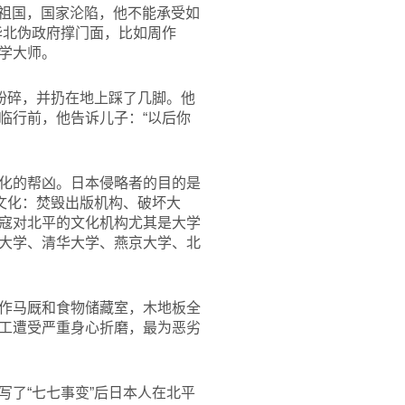
卫祖国，国家沦陷，他不能承受如
华北伪政府撑门面，比如周作
学大师。
粉碎，并扔在地上踩了几脚。他
临行前，他告诉儿子：“以后你
化的帮凶。日本侵略者的目的是
文化：焚毁出版机构、破坏大
寇对北平的文化机构尤其是大学
大学、清华大学、燕京大学、北
作马厩和食物储藏室，木地板全
工遭受严重身心折磨，最为恶劣
了“七七事变”后日本人在北平