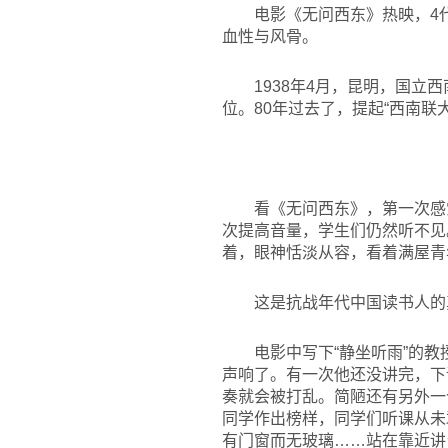
电影《无问西东》热映，4
血性与风骨。
1938
年4月，昆明，国立西
位。80年过去了，提起“西南联
看《无问西东》，第一次感
次提高音量，学生们仍然听不见
着，眼神恬淡从容，看着满屋青
这是抗战年代中国读书人的
电影中写下“静坐听雨”的
声响了。有一次他还没讲完，下
奏就会被打乱。简陋还有另外一
同学作出榜样，同学们听课从未
有门窗而无玻璃……站在靠近讲