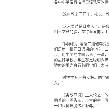
各中小学强行推行日语教育的情
“这时教室门开了，校长、
“这人显然是日本人了。是
相当文雅的脸，觉得血直向头上
“‘同学们，这位三浦健郎
们是第一批开日语课的学校。三
步，用生硬的中国话说了一番，
的最好学校，学生都是聪明少年
骄傲的眼光直看着同学们，大有
“教室里死一般安静。同学
头。”
《野葫芦引》主人公之一的
贴着的一圈告示，斗大的字，写
一切代价逃脱这种耻辱。”