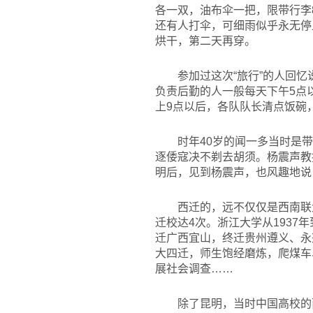
各一双，油布伞一把，限带行李
还有人打伞，可细雨似乎永无停
烘干，第二天再穿。
参加过这次“旅行”的人回
负责后勤的人一般每天下午5点
上9点以后，各队队长清点饭碗
时年40岁的闻一多当时是
逐倭寇决不剃去胡须。杨震声教
明后，见到杨震声，也风趣地说
西迁的，远不仅仅是西南联大
迁校达4次。浙江大学从1937
迁广西宜山，终迁贵州遵义、永
大四迁，师生饱经磨炼，爬煤车
展社会调查……
除了昆明，当时中国高校的