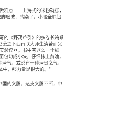
做糕点——上海式的米粉碗糕，
，把脚磨破，感染了，小腿全肿起
写的《野葫芦引》的多卷长篇系
空袭之下西南联大师生清苦而又
实验仪器。书中有这么一个细
把面包切成小块，仔细抹上黄油，
种清气，或说有一种清贵之气，
体中，那力量是很大的。”
中国的文脉，这支文脉不断，中