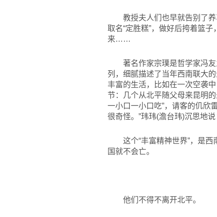
教授夫人们也早就告别了养
取名“定胜糕”，做好后挎着篮子
来……
著名作家宗璞是哲学家冯友
列，细腻描述了当年西南联大的
丰富的生活，比如在一次空袭中
节：几个从北平随父母来昆明的
一小口一小口吃”，请客的仉欣
很奇怪。”玮玮(澹台玮)沉思地
这个“丰富精神世界”，是
国就不会亡。
他们不得不离开北平。