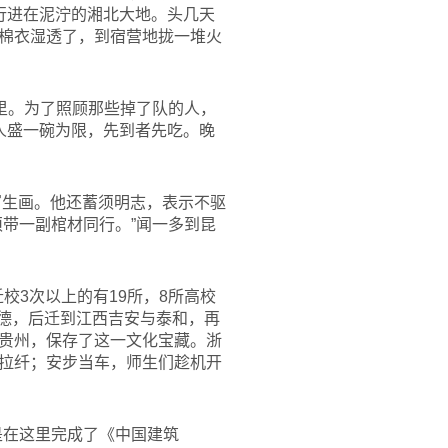
行进在泥泞的湘北大地。头几天
棉衣湿透了，到宿营地拢一堆火
里。为了照顾那些掉了队的人，
人盛一碗为限，先到者先吃。晚
写生画。他还蓄须明志，表示不驱
带一副棺材同行。”闻一多到昆
校3次以上的有19所，8所高校
江建德，后迁到江西吉安与泰和，再
贵州，保存了这一文化宝藏。浙
拉纤；安步当车，师生们趁机开
是在这里完成了《中国建筑