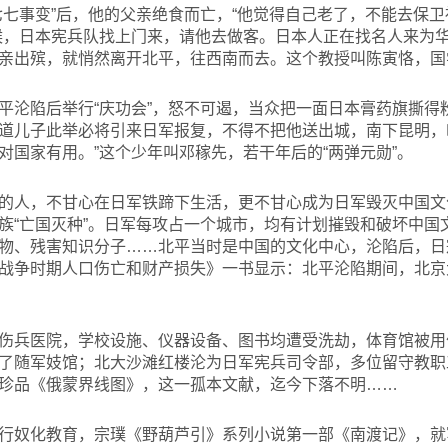
七七事变”后，他的父亲绝食而亡，“他觉得自己老了，不能去保
候，日本宪兵队找上门来，请他去做客。日本人正在找名人来为
亲出殡，就悄然离开北平，往西南而去。这个教授叫陈寅恪，国
平沦陷后举行“庆功会”，怒不可遏，当众把一面日本膏药旗撕得
道儿子此举必将引来日军报复，不得不把他送出城，南下昆明，
对国家有用。”这个少年叫邓稼先，若干年后的“两弹元勋”。
的人，不甘心在日军铁蹄下生活，更不甘心成为日军毁灭中国文
族“亡国灭种”。日军每攻占一个城市，均有计划摧毁和破坏中国
物、残害知识分子……北平当时是中国的文化中心，沦陷后，日
战争时期人口伤亡和财产损失》一书显示：北平沦陷期间，北京
伤兵医院，学校设施、仪器设备、图书均遭受洗劫，体育馆被用
了随军妓馆；北大沙滩红楼沦为日军宪兵司令部，多位留守教职
珍品《俄蒙界线图》，这一孤本文献，迄今下落不明……
行奴化教育，宗璞《野葫芦引》系列小说第一部《南渡记》，就写