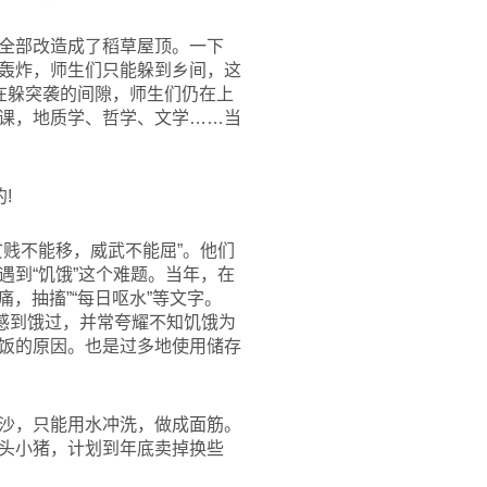
全部改造成了稻草屋顶。一下
轰炸，师生们只能躲到乡间，这
在躲突袭的间隙，师生们仍在上
课，地质学、哲学、文学……当
!
贱不能移，威武不能屈”。他们
到“饥饿”这个难题。当年，在
，抽搐”“每日呕水”等文字。
有感到饿过，并常夸耀不知饥饿为
饭的原因。也是过多地使用储存
沙，只能用水冲洗，做成面筋。
头小猪，计划到年底卖掉换些