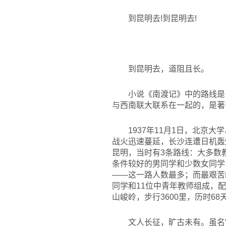
到昆明去!到昆明去!
到昆明去，道阻且长。
小说《南渡记》中的路线是
与西南联大联系在一起的，是著名
1937
年11月1日，北京大
战火迅速蔓延，长沙连遭日机轰炸
昆明，当时有3条路线：大多数
条件较好的男同学和少数女同学
——这一路人数最多；而最艰苦
同学和11位中青年教师组成，
山峻岭，步行3600里，历时68
文人长征，旷古未有。虽名