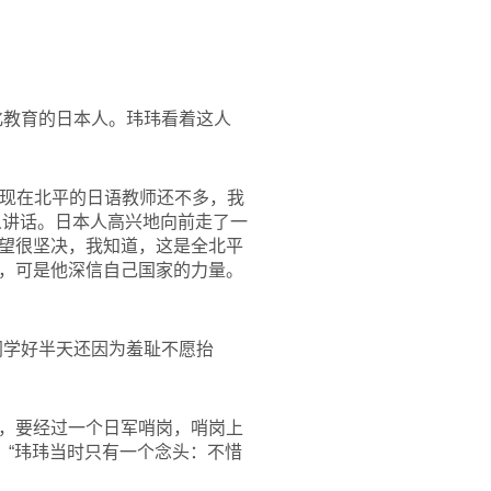
化教育的日本人。玮玮看着这人
‘现在北平的日语教师还不多，我
人讲话。日本人高兴地向前走了一
望很坚决，我知道，这是全北平
，可是他深信自己国家的力量。
同学好半天还因为羞耻不愿抬
，要经过一个日军哨岗，哨岗上
：“玮玮当时只有一个念头：不惜