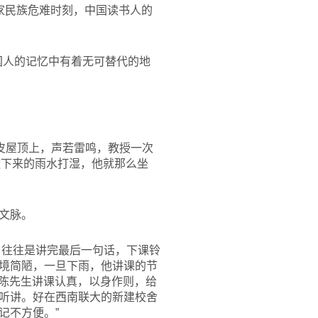
家民族危难时刻，中国读书人的
国人的记忆中有着无可替代的地
皮屋顶上，声若雷鸣，教授一次
透下来的雨水打湿，他就那么坐
文脉。
，往往是讲完最后一句话，下课铃
境简陋，一旦下雨，他讲课的节
“陈先生讲课认真，以身作则，给
听讲。好在西南联大的新建校舍
记不方便。”