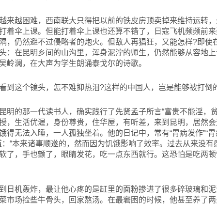
越来越困难，西南联大只得把以前的铁皮房顶卖掉来维持运转，
打着伞上课。但能打着伞上课也还算不错了，日寇飞机频频前来
隅，仍然避不过侵略者的炮火。但敌人再猖狂，又能怎样?即使
头：在昆明乡间的山沟里，浑身泥泞的师生，仍然能够从容地上
吴岭澜，在大声为学生朗诵泰戈尔的诗歌。
看到这个镜头，怎不难抑热泪?这样的中国人，岂是能够被打倒的
昆明的那一代读书人，确实践行了先贤孟子所言“富贵不能淫，贫
授，生活优渥，身份尊贵，住华屋，有听差，来到昆明，居然会遇
得无法入睡，一人孤独坐着。他的日记中，常有“胃病发作”“胃痛
中写道：“本来诸事顺遂的，然而因为饥饿影响了效率。过去从来没
软了，手也颤了，眼睛发花，吃一点东西就行。这恐怕是吃两顿
到日机轰炸，最让他心疼的是缸里的面粉掺进了很多碎玻璃和泥
菜市场捡些牛骨头，回家熬汤。在最窘困的时候，他甚至养了两