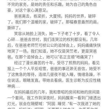
不完的家务，是她的责任和乐趣。她为自己的角色自
豪，对这个家心满意足。
爸爸离去，栋梁折，大厦倾。妈妈的世界，破碎
了。我们那个温暖的家，破碎了。那幅春意盎然的画，
撕碎了。
笑容从她脸上消失，她一下子老了十岁，看了令人
心碎……爸爸去世时，我们连哭泣的权利都没有。几年
后，在爸爸老师竺可桢公公的追悼会上，妈妈痛痛快快
地哭了一场。我们知道，她不仅是哭竺老，更是哭爸
爸。在那个追悼会上，她可以“名正言顺”地痛哭了！
经过了漫长痛苦的十年，受尽了煎熬的妈妈，看见
报上一个个人平反昭雪，爸爸的事还渺无音信，她受不
了这焦急的等待，连续几昼夜不能入睡，情绪急躁，不
住说话，眼睛发直。带她去看病，医生诊断为反应性精
神病……
在妈妈最后的几年，我和章昭的房间和她的房间是
一个套间。我工作到深夜时，妈妈醒来一看到门缝透出
灯光，就会在隔壁喊：“阿囡…睡觉…”有一次我进了她的