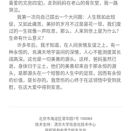
喜爱的文房四宝)，走到妈妈在老山的骨灰堂，我一路
哭泣。
我第一次向自己提出一个大问题：人生既如此短
促，又如此痛苦，美好的岁月不过是昙花一现，我们度
过的一生就像一声叹息，那么，人来到世上是为什么？
生命有什么意义？
许多年后，我才知道，在人间亲情友谊之上，有一
种永恒的、充满天地宇宙间的深情，人心不能测度其长
阔高深。这也是一切美善的源头。这样，爸妈虽然已
逝，身体归于尘土，他们的美善却来自于那永恒的源
头，是那源头在一个短暂的人生中的显现，因而有永恒
的价值，是长存的。我悲伤的心终于在这领悟中受到抚
慰，在这大爱中得到安息。
北京市海淀区清华园1号 100084
技术支持：清华大学信息化技术中心
版权所有©清华校友总会