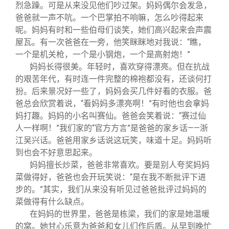
烈急躁。可是从来没见他们吵过架。妈妈偶尔会发急，
爸爸就一声不吭。一个巴掌拍不响嘛，怎么吵得起来
呢。妈妈有时和一些伯母们谈笑，她们高兴起来会声震
屋瓦。有一次爸爸在一旁，他笑眯眯地对我说：“瞧，
一个是机关枪，一个是小钢炮，一个是高射炮！”
妈妈长得很美。年轻时，喜欢穿得漂亮。但在抗战
的艰苦年代，有时连一件完整的棉袍都没有，还谈何打
扮。后来景况好一些了，妈妈会买几件好看的衣服。爸
爸总会欣赏着说，“看妈妈多漂亮啊！”有时他也会拿妈
妈打趣。妈妈的小名叫赛仙。爸爸会笑着说：“赛过仙
人一样啊！”我们家的“官方方言”是爸爸的家乡话——浙
江吴兴话。爸爸用家乡话说这玩笑，味道十足。妈妈听
到也会不好意思起来。
妈妈擅长炒菜，爸爸非常喜欢。要是别人夸奖妈妈
菜做得好，爸爸也会开玩笑说：“是在我不断批评下进
步的。”其实，我们从来没有听见过爸爸批评过妈妈的
菜做得有什么缺点。
在妈妈的世界里，爸爸是栋梁，我们的家是她温暖
的窝。她甘心乐意为爸爸和女儿们作后盾。从早到晚忙