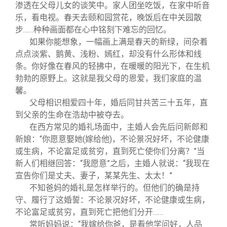
关闭
义工计划
新媒体平台
青春风采
信息化服务
总会简介
渗透在父母儿女的谈笑中。家人团坐吃饭，在家中听音
乐，看电视。春天去颐和园赏花，晚饭后在中关园散
步……种种画面都在心中铭刻下难忘的回忆。
校友文苑
三创大赛
会长致辞
如果你能想象，一幅画上满是春天的新绿，间杂着
点点淡紫、鹅黄、浅粉、嫣红，却没有什么形体和线
校友讲坛
实用信息
总会章程
条。你好像在春风的轻拂中，在暖暖的阳光下，在生机
勃勃的原野上。这就是我父母的恩爱，我们家庭的温
馨。
校友视界
理事会名单
父母相识相爱四十年，婚后同甘共苦三十五年，直
到父亲的生命在浩劫中被夺去。
在西方常见的婚礼场面中，主婚人会先后问新郎和
制度法规
新娘：“你愿意娶她(嫁给他)，不论景况好坏，不论健康
或生病，不论富足或贫穷，直到死亡使你们分离？”当
联系我们
新人们相继回答：“我愿意”之后，主婚人就说：“我现在
宣告你们是丈夫、妻子，某某先生、太太！”
不知爸妈的婚礼是怎样举行的。但他们的确是持
守、履行了这婚誓：不论景况好坏，不论健康或生病，
不论富足或贫穷，直到死亡把他们分开……
常听妈妈说：“我嫁给你爸，是看他学问好，人品