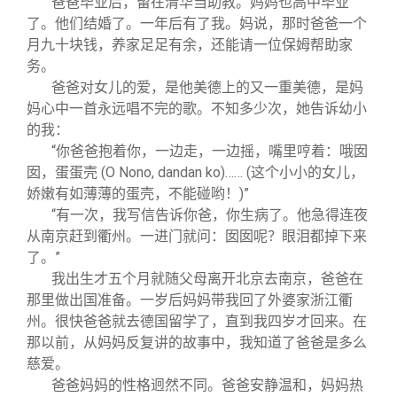
爸爸毕业后，留在清华当助教。妈妈也高中毕业
了。他们结婚了。一年后有了我。妈说，那时爸爸一个
月九十块钱，养家足足有余，还能请一位保姆帮助家
务。
爸爸对女儿的爱，是他美德上的又一重美德，是妈
妈心中一首永远唱不完的歌。不知多少次，她告诉幼小
的我：
“你爸爸抱着你，一边走，一边摇，嘴里哼着：哦囡
囡，蛋蛋壳 (O Nono, dandan ko)…… (这个小小的女儿，
娇嫩有如薄薄的蛋壳，不能碰哟！)”
“有一次，我写信告诉你爸，你生病了。他急得连夜
从南京赶到衢州。一进门就问：囡囡呢？眼泪都掉下来
了。”
我出生才五个月就随父母离开北京去南京，爸爸在
那里做出国准备。一岁后妈妈带我回了外婆家浙江衢
州。很快爸爸就去德国留学了，直到我四岁才回来。在
那以前，从妈妈反复讲的故事中，我知道了爸爸是多么
慈爱。
爸爸妈妈的性格迥然不同。爸爸安静温和，妈妈热