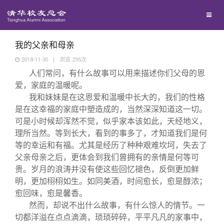
兴趣群体
西南联大校友会
我的父亲和母亲
2018-11-30
|
浏览
295
次
人们常问，有什么故事可以用来描述你们父母的恩
回馈母校
爱，家庭的温暖呢。
我和妹妹是在这恩爱和温暖中长大的，我们的性格
媒体平台
捐赠项目
是在这幸福的家庭中塑造成的，当然深深知道这一切。
可是小时候却浑然不觉，似乎家本该如此，天经地义，
理所当然。等到长大，看到的事多了，才知道我们是何
百年清华
捐赠新闻
《清华校友通讯》
等的幸运和有福。尤其是经历了种种艰难坎坷，失去了
父亲母亲之后，更体会到我们曾拥有的亲情是何等可
校友服务
捐赠纪事
《水木清华》
清华人物
贵。岁月的浪涛并没有使这些回忆褪色，反倒更加鲜
明，更加栩栩如生。如同美酒，时间愈长，愈是醇浓；
愈回味，愈是馨香。
校友总会
捐赠方法
我要订阅
清华故事
终身学习
然而，却说不出什么故事，有什么惊人的情节。一
切都洋溢在点点滴滴，琐琐碎碎，平平凡凡的家事中，