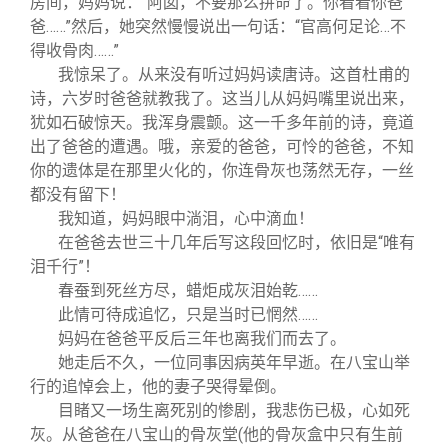
房间，妈妈说：“阿囡，不要那么拼命了。你看看你爸
爸……”然后，她突然慢慢说出一句话：“官高何足论…不
得收骨肉……”
我惊呆了。从来没有听过妈妈读唐诗。这首杜甫的
诗，六岁时爸爸就教我了。这当儿从妈妈嘴里说出来，
犹如石破惊天。我浑身震颤。这一千多年前的诗，竟道
出了爸爸的遭遇。哦，亲爱的爸爸，可怜的爸爸，不知
你的遗体是在那里火化的，你连骨灰也荡然无存，一丝
都没有留下！
我知道，妈妈眼中淌泪，心中滴血！
在爸爸去世三十几年后写这段回忆时，依旧是“唯有
泪千行”！
春蚕到死丝方尽，蜡炬成灰泪始乾……
此情可待成追忆，只是当时已惘然……
妈妈在爸爸平反后三年也离我们而去了。
她走后不久，一位同事因病英年早逝。在八宝山举
行的追悼会上，他的妻子哭得晕倒。
目睹又一场生离死别的惨剧，我悲伤已极，心如死
灰。从爸爸在八宝山的骨灰堂(他的骨灰盒中只有生前