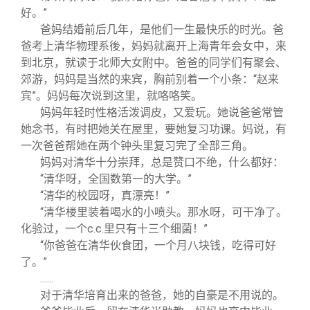
好。”
爸妈结婚前后几年，是他们一生最快乐的时光。爸
爸考上清华物理系後，妈妈就离开上海青年会女中，来
到北京，就读于北师大女附中。爸爸的同学们有聚会、
郊游，妈妈是当然的来宾，胸前别着一个小条：“赵来
宾”。妈妈每次说到这里，就咯咯笑。
妈妈年轻时性格活泼调皮，又爱玩。她说爸爸常管
她念书，有时把她关在屋里，要她复习功课。妈说，有
一次爸爸帮她在两个钟头里复习完了全部三角。
妈妈对清华十分崇拜，总是赞口不绝，什么都好：
“清华呀，全国数第一的大学。”
“清华的校园呀，真漂亮！”
“清华楼里装着喝水的小喷头。那水呀，可干净了。
化验过，一个c.c.里只有十三个细菌！”
“你爸爸在清华伙食团，一个月八块钱，吃得可好
了。”
……
对于清华培育出来的爸爸，她的自豪是不用说的。