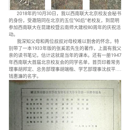
关闭
义工计划
新媒体平台
青春风采
信息化服务
总会简介
2018
年的10月30日，我以西南联大北京校友会秘书
校友文苑
三创大赛
会长致辞
的身份，受邀陪同在北京的五位“90后”老校友，到昆明
参加西南联大在昆建校暨云南师大建校80周年的庆祝活
动。
校友讲坛
实用信息
总会章程
我深知父母和两位叔叔对母校难以割舍的怀念，特
别带了一本1933年版的张奚若先生的著作，上面有我父
校友视界
理事会名单
亲的读书笔记，估计这就是当年的课本。还有一册1947
年西南联大首届北京校友会的同学名单，首页印着常务
理事胡邦定、总务部理事胡端楷、学艺部理事沈叔平……
制度法规
钱惠濂的名字。
联系我们