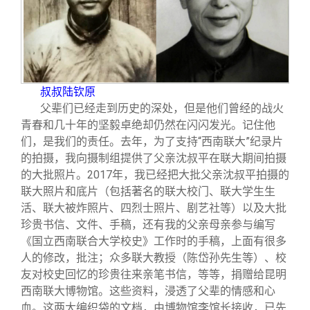
叔叔陆钦原
父辈们已经走到历史的深处，但是他们曾经的战火
青春和几十年的坚毅卓绝却仍然在闪闪发光。记住他
们，是我们的责任。去年，为了支持“西南联大”纪录片
的拍摄，我向摄制组提供了父亲沈叔平在联大期间拍摄
的大批照片。2017年，我已经把大批父亲沈叔平拍摄的
联大照片和底片（包括著名的联大校门、联大学生生
活、联大被炸照片、四烈士照片、剧艺社等）以及大批
珍贵书信、文件、手稿，还有我的父亲母亲参与编写
《国立西南联合大学校史》工作时的手稿，上面有很多
人的修改，批注；众多联大教授（陈岱孙先生等）、校
友对校史回忆的珍贵往来亲笔书信，等等，捐赠给昆明
西南联大博物馆。这些资料，浸透了父辈的情感和心
血。这两大编织袋的文档，由博物馆李馆长接收，已先