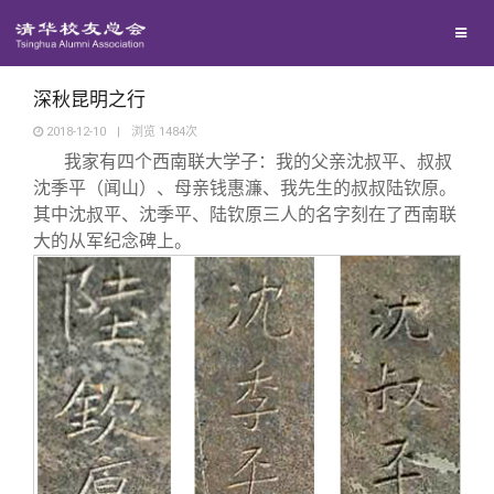
兴趣群体
西南联大校友会
深秋昆明之行
2018-12-10
|
浏览
1484
次
我家有四个西南联大学子：我的父亲沈叔平、叔叔
回馈母校
沈季平（闻山）、母亲钱惠濂、我先生的叔叔陆钦原。
其中沈叔平、沈季平、陆钦原三人的名字刻在了西南联
媒体平台
捐赠项目
大的从军纪念碑上。
百年清华
捐赠新闻
《清华校友通讯》
校友服务
捐赠纪事
《水木清华》
清华人物
校友总会
捐赠方法
我要订阅
清华故事
终身学习