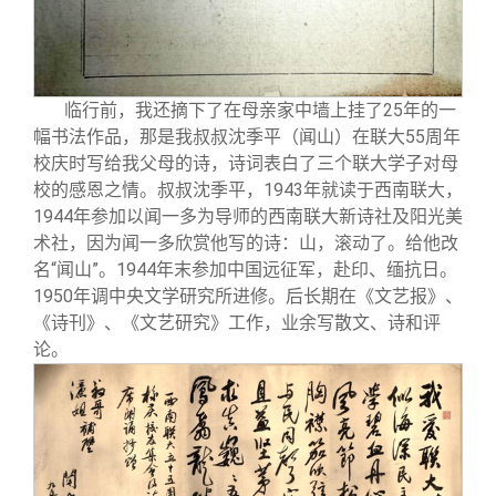
临行前，我还摘下了在母亲家中墙上挂了25年的一
幅书法作品，那是我叔叔沈季平（闻山）在联大55周年
校庆时写给我父母的诗，诗词表白了三个联大学子对母
校的感恩之情。叔叔沈季平，1943年就读于西南联大，
1944年参加以闻一多为导师的西南联大新诗社及阳光美
术社，因为闻一多欣赏他写的诗：山，滚动了。给他改
名“闻山”。1944年末参加中国远征军，赴印、缅抗日。
1950年调中央文学研究所进修。后长期在《文艺报》、
《诗刊》、《文艺研究》工作，业余写散文、诗和评
论。