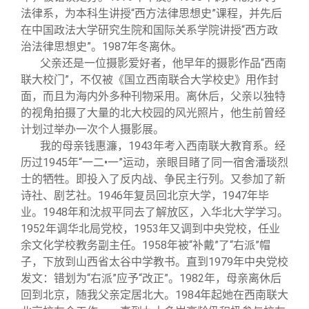
法律系，为本科生讲授“西方法律思想史”课程，并先后
在中国政法大学研究生院和国际关系学院讲授“西方政
治法律思想史”。1987年冬离休。
父亲还是一位摄影爱好者，他早年的摄影作品“西南
联大校门”，不仅被《国立西南联合大学校史》用作封
面，而且为海内外多种刊物采用。离休后，父亲以独特
的视角拍摄了大量的北大校园的风光照片，他生前曾经
计划过举办一次个人摄影展。
我的母亲钱惠濂，1943年考入西南联大教育系。经
历过1945年“一二•一”运动，亲眼目睹了同一宿舍潘琰烈
士的牺牲。即投入了反内战、争民主行列。又参加了新
诗社、剧艺社。1946年复员回北京大学，1947年毕
业。1948年和沈叔平同去了解放区，入华北大学学习。
1952年调华北局党校，1953年又调到中央党校，任业
余文化学校教务副主任。1958年被“补戴”了“右派”帽
子，下放到山西省太谷中学教书。直到1979年中央党校
发文：错划为“右派”应予“改正”。1982年，母亲离休后
回到北京，随我父亲定居北大。1984年起她在西南联大