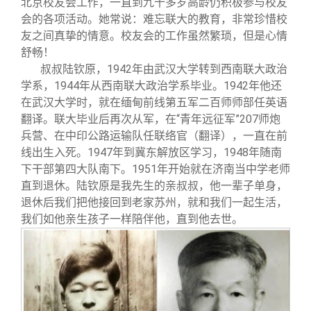
北京校友会工作，一直到九十多岁高龄仍积极参与校友
会的各项活动。她常说：难忘联大的教育，非常珍惜校
友之间真挚的情意。校友会的工作虽然繁琐，但是心情
舒畅！
叔叔陆钦原，1942年由武汉大学转到西南联大政治
学系，1944年从西南联大政治学系毕业。1942年他还
在武汉大学时，就在缅甸前线第五军二百师师部任英语
翻译。联大毕业后再次从军，在“青年远征军”207师炮
兵营、在中印公路运输队任联络官（翻译），一直在前
线出生入死。1947年到冀东解放区学习，1948年随南
下干部第四大队南下。1951年开始就在济南当中学老师
直到退休。陆钦原是我先生的亲叔叔，他一辈子单身，
退休后我们把他接回到老家苏州，就和我们一起生活，
我们如他亲生孩子一样陪伴他，直到他去世。