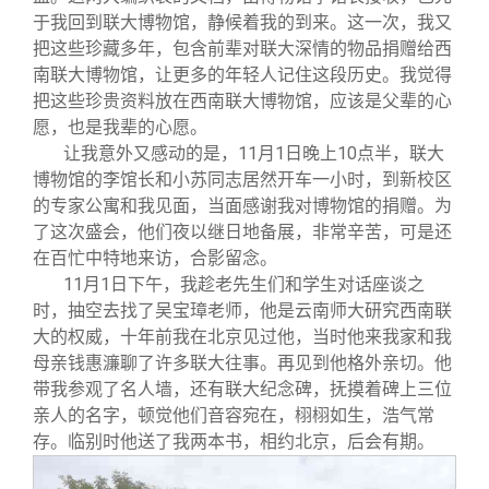
于我回到联大博物馆，静候着我的到来。这一次，我又
把这些珍藏多年，包含前辈对联大深情的物品捐赠给西
南联大博物馆，让更多的年轻人记住这段历史。我觉得
把这些珍贵资料放在西南联大博物馆，应该是父辈的心
愿，也是我辈的心愿。
让我意外又感动的是，11月1日晚上10点半，联大
博物馆的李馆长和小苏同志居然开车一小时，到新校区
的专家公寓和我见面，当面感谢我对博物馆的捐赠。为
了这次盛会，他们夜以继日地备展，非常辛苦，可是还
在百忙中特地来访，合影留念。
11
月1日下午，我趁老先生们和学生对话座谈之
时，抽空去找了吴宝璋老师，他是云南师大研究西南联
大的权威，十年前我在北京见过他，当时他来我家和我
母亲钱惠濂聊了许多联大往事。再见到他格外亲切。他
带我参观了名人墙，还有联大纪念碑，抚摸着碑上三位
亲人的名字，顿觉他们音容宛在，栩栩如生，浩气常
存。临别时他送了我两本书，相约北京，后会有期。