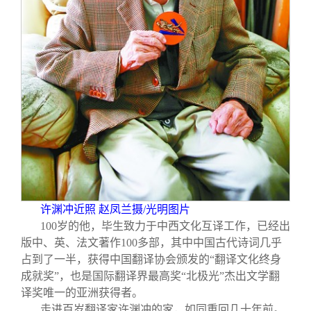
关闭
义工计划
新媒体平台
青春风采
信息化服务
总会简介
校友文苑
三创大赛
会长致辞
校友讲坛
实用信息
总会章程
校友视界
理事会名单
制度法规
许渊冲近照 赵凤兰摄/光明图片
联系我们
100
岁的他，毕生致力于中西文化互译工作，已经出
版中、英、法文著作100多部，其中中国古代诗词几乎
占到了一半，获得中国翻译协会颁发的“翻译文化终身
成就奖”，也是国际翻译界最高奖“北极光”杰出文学翻
译奖唯一的亚洲获得者。
走进百岁翻译家许渊冲的家，如同重回几十年前。