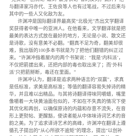
与翻译家冯亦代、王佐良等人也有过笔战，不过后来与
其中的一些人又化敌为友。
许渊冲是国际翻译界最高奖“北极光”杰出文学翻译
奖获得者中唯一的亚洲人。在他看来，文学翻译就是把
最美的表达方式放在最好的地方，无论是小说、散文还
是诗歌，没有意美不必翻。“翻真不足为奇，翻美却很
难，我出版的100多本书就是为了把他们翻错的纠正过
来。”许渊冲指着屋内的两个书架说：“我是‘内科派’，
不仅把箭拔出来，还把内部的毒也取出来了；而‘外科
派’只把箭掰断，毒还在里面。”
许渊冲认为，翻译是追求两种语言的“双赢”，求真
是低标准，求美是高标准；等值的翻译容易失掉诗的精
华，并且难以出精品。与其将诗翻译得味同嚼蜡，嘴里
像嚼着一大块黄油面包似的，不如在不失真的情况下使
其优化和再创，以确保原诗的内蕴和存意不流失，在音
形上更熨帖、更醒豁，使读者能从中体味诗词艺术的音
韵之美。为了追求译诗艺术的高峰，许渊冲在翻译上遵
循孔子提出的“从心所欲不逾矩”的理念，提出“以创补