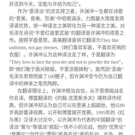
并活到今天，定能与许结为知己”。
作为“意译派”的忠实捍卫者，许渊冲一生都在诗歌
的“意美、音美、形美”中咀嚼涵泳，力图最大限度发挥
译语优势，将一种语言之美转化为另一种语言之美。对
毛泽东诗词“不爱红装爱武装”的翻译是许渊冲的得意之
作。按照字面意思，英美翻译家将它翻译为They like
uniforms, not gay dresses.（她们喜欢军装，不喜欢花哨的
衣服）。许渊冲认为这种译法走了样，于是翻译为
“They love to face the powder and not to powder the face”，
即“她们敢于面对硝烟，不爱涂脂抹粉”。虽然因“歪曲”
毛泽东思想而挨了100鞭子，但许渊冲至今仍为自己翻
译中的神来之笔而陶醉。
在翻译理论上，许渊冲相当自信，从不畏惧挑战名
作名译。傅雷翻译的《约翰·克里斯多夫》堪称译作经
典，但许渊冲却认为自己可以在意美上超越他，他以80
岁高龄重译经典，公开和傅雷展开竞赛。1995年的《红
与黑》汉译大讨论中，以许渊冲为代表的中国翻译“创
译派”曾与“等值派”掀起一场不小的论战，他的“优势论”
“竞赛论”“创优论”遭到“紧身衣论”者的反对。此外，他