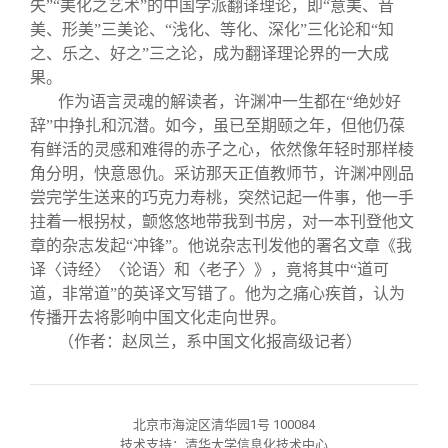
失”“美化之艺术”的中国学派翻译理论，即“意美、音
美、形美”三美论、“浅化、等化、深化”三化论和“知
之、乐之、好之”三之论，成为翻译理论界的一大成
果。
作为语言灵魂的解读者，许渊冲一生都在“绝妙好
辞”中挣扎和沉潜。如今，虽已至期颐之年，但他仍葆
有鲜活的灵感和难得的赤子之心，依然像年轻时那样棱
角分明，快意恩仇。采访那天正值教师节，许渊冲刚品
尝完学生送来的巧克力寿桃，突然记起一件事，他一手
拄着一根拐杖，颤悠悠地带我到书房，对一本刊登他文
章的杂志发起“冲锋”。他说杂志刊发他的署名文章《我
译〈诗经〉〈论语〉和〈老子〉》，竟将其中“道可
道，非常道”的英译文写错了。他为之痛心疾首，认为
传播开去将影响中国文化走向世界。
（作者：赵凤兰，系中国文化报高级记者）
北京市海淀区清华园1号 100084
技术支持：清华大学信息化技术中心