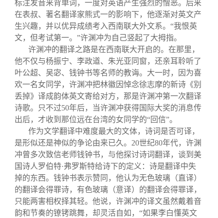
标注发音来背单词，一度对英语产生强烈的憎恶。后来
在表叔、著名翻译家熊式一的影响下，他逐渐对英文产
生兴趣，并以优异成绩考入西南联大外文系。“我恨英
文，但考试第一。”许渊冲为自己竖起了大拇指。
许渊冲的翻译之路是在西南联大开启的。在那里，
他不仅与杨振宁、李政道、朱光亚同窗，还亲耳聆听了
叶公超、吴宓、钱钟书等名师的教诲。大一时，因为喜
欢一名女同学，许渊冲把林徽因悼念徐志摩的新诗《别
丢掉》译成韵体英文寄给对方，那是许渊冲第一次翻译
诗歌。只不过50年后，当许渊冲获得国际大奖的消息传
出后，才收到那位远在台湾的女同学的“回信”。
作为文学翻译中难度最大的文体，诗词是否可译，
是形似还是神似的争论由来已久。20世纪80年代，许渊
冲曾多次致信老师钱钟书，与他探讨诗词翻译，谈到美
国诗人罗伯特·弗罗斯特给诗下的定义：诗是翻译中失
掉的东西。钱钟书表示赞同，他认为无色玻璃（直译）
的翻译会得罪诗，有色玻璃（意译）的翻译会得罪译，
只能两害相权择其轻。他说，许渊冲的译文虽然戴着音
韵和节奏的镣铐跳舞，却灵活自如，“如果李白懂英文