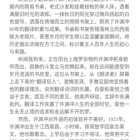
屋内的简易书桌、老式沙发和挂着蚊帐的单人床，透着
满屋旧时光的清辉。一抹秋日的阳光穿过微风扬起的白
色窗帘，洒落在倚墙而立的简陋书架上，照亮了许渊冲
80年的翻译积累与成果。书桌和书架旁错落林立的西南
联大老照片、青葱岁月的学生照以及温馨家庭瞬间，将
历史烟云浓缩在方寸之间，标识着主人百年人生的初心
与来路。
听闻我到来，正在阳台上搜罗杂物的许渊冲躬身掀
帘而出，寂静的斗室立马欢腾起来。就在这间能感受到
岁月流淌的书房里，这位从书架上、从《朗读者》屏幕
上走下来的“翻译狂人”，激情澎湃、手舞足蹈地宣扬着
他的翻译理念。说到翻译诗词的乐趣，自豪和喜悦之情
溢于言表；提及不同的意见，他高声辩驳，言辞中充满
批判。翻译工作充塞了许渊冲人生的全部时空，是他一
生永无止境的追求和永远解不开的梦。
然而，许渊冲对外语的初体验并不美好。1921年，
许渊冲出生于江西南昌，小时候，哥哥放学回家念英
文，他也跟着念。上学后由于学习不得法，他常用中文