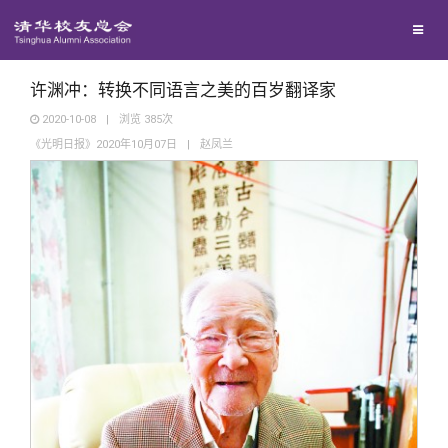
兴趣群体
西南联大校友会
许渊冲：转换不同语言之美的百岁翻译家
2020-10-08
|
浏览
385
次
《光明日报》2020年10月07日
|
赵凤兰
回馈母校
媒体平台
捐赠项目
百年清华
捐赠新闻
《清华校友通讯》
校友服务
捐赠纪事
《水木清华》
清华人物
校友总会
捐赠方法
我要订阅
清华故事
终身学习