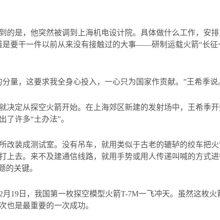
到的是，他突然被调到上海机电设计院。具体做什么工作，安排
道是要干一件以前从来没有接触过的大事——研制运载火箭“长征
的分量，这要求我全身心投入，一心只为国家作贡献。”王希季说
就决定从探空火箭开始。在上海郊区新建的发射场中，王希季开
出了许多“土办法”。
所改装成测试室。没有吊车，就用类似于古老的辘轳的绞车把火
打上去。来不及建通信线路，就用手势或用人传递叫喊的方式进
问题的关键。
2
月
19
日，我国第一枚探空模型火箭
T-7M
一飞冲天。虽然这枚火
次也是最重要的一次成功。