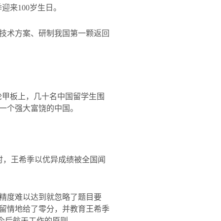
季迎来
100
岁生日。
技术方案、研制我国第一颗返回
轮甲板上，几十名中国留学生围
一个强大富饶的中国。
时，王希季以优异成绩被全国闻
精度难以达到就忽略了题目要
留情地给了零分，并教育王希季
季今后航天工作的原则。