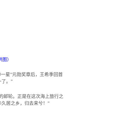
供图）
弹一星”元勋奖章后，王希季回首
了。”
国的邮轮。正是在这次海上旅行之
久居之乡，归去来兮！”