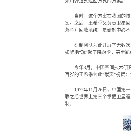
采用弹道式返回方式的方案。
当时，这个方案在我国的技
案。之后，王希季又负责卫星回
落伞）回收系统，是研制中必不
研制团队为此开展了无数次
如醉地“玩”起了降落伞，甚至
今年
3
月，中国空间技术研
百岁的王希季为此“献声”祝贺
1975
年
11
月
26
日，中国第一
联之后世界上第三个掌握卫星返
制。