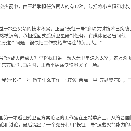
空火箭中，由王希季担任负责人的有
12
种，包括将小白鼠和小狗
得益于探空火箭的技术积累。正当“长征一号”多项关键技术已突
然被调离，承担返回式遥感卫星研制任务。有媒体记者曾问他，
考虑这个问题，很快把工作交给靠得住的负责人。”
一号”运载火箭点火升空将我国第一颗人造卫星送入太空，这万众
“东方红”乐曲声时，王希季痛痛快快地哭了一场。
我为‘长征一号’做了什么工作。”获颁“两弹一星”元勋奖章时，
中国第一颗返回式卫星方案论证的工作落在王希季肩上。从符合
论和讨论，最后提出了一个充分利用“长征二号”运载火箭能力