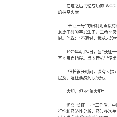
在这之后试验成功的
18
种探
的探空火箭。
“长征一号”的研制则直接
意想不到的事发生了，王希季突
憾。他说：“不遗憾，我从来没
1970
年
4
月
24
日，当“长征
基地亲自指挥。当收音机里传出
“很长很长时间，没有人提到
提及，这让他感到很欣慰。
大胆，但不“傻大胆”
移交“长征一号”工作后，
行性和经济性分析，经过多次争