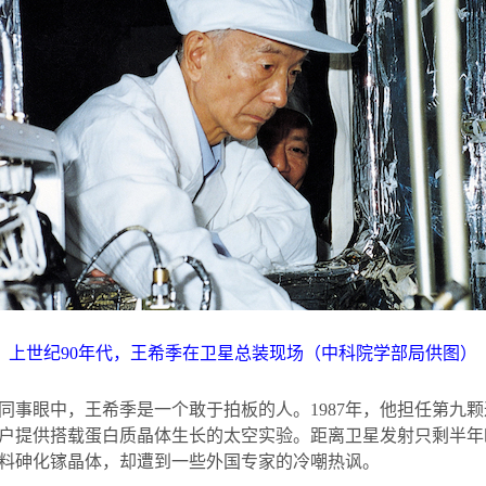
上世纪
90
年代，王希季在卫星总装现场（中科院学部局供图）
同事眼中，王希季是一个敢于拍板的人。
1987
年，他担任第九颗
户提供搭载蛋白质晶体生长的太空实验。距离卫星发射只剩半年
料砷化镓晶体，却遭到一些外国专家的冷嘲热讽。