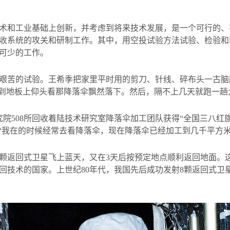
术和工业基础上创新，并考虑到将来技术发展，是一个可行的、
收系统的攻关和研制工作。其中，用空投试验方法试验、检验和
可少的工作。
艰苦的试验。王希季把家里平时用的剪刀、针线、碎布头一古脑
趴到地板上仰头看那降落伞飘然落下。然后，隔不上几天就跑一趟
究院
508
所回收着陆技术研究室降落伞加工团队获得“全国三八红旗
：“我在的时候经常去看降落伞，现在降落伞已经加工到几千平方
颗返回式卫星飞上蓝天，又在
3
天后按预定地点顺利返回地面。
回技术的国家。上世纪
80
年代，我国先后成功发射
8
颗返回式卫