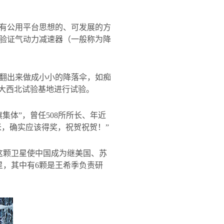
有公用平台思想的、可发展的方
验证气动力减速器（一般称为降
翻出来做成小小的降落伞，如痴
大西北试验基地进行试验。
集体”，曾任
508
所所长、年近
米，确实应该得奖，祝贺祝贺！”
这颗卫星使中国成为继美国、苏
星，其中有
6
颗是王希季负责研