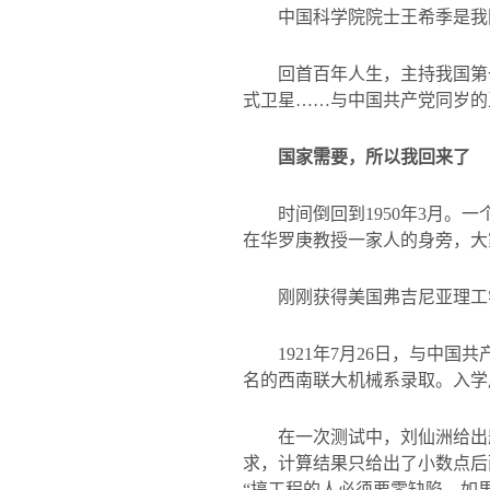
中国科学院院士王希季是我
回首百年人生，主持我国第
式卫星……与中国共产党同岁的
国家需要，所以我回来了
时间倒回到
1950
年
3
月。一
在华罗庚教授一家人的身旁，大
刚刚获得美国弗吉尼亚理工
1921
年
7
月
26
日，与中国共
名的西南联大机械系录取。入学
在一次测试中，刘仙洲给出
求，计算结果只给出了小数点后
“搞工程的人必须要零缺陷，如