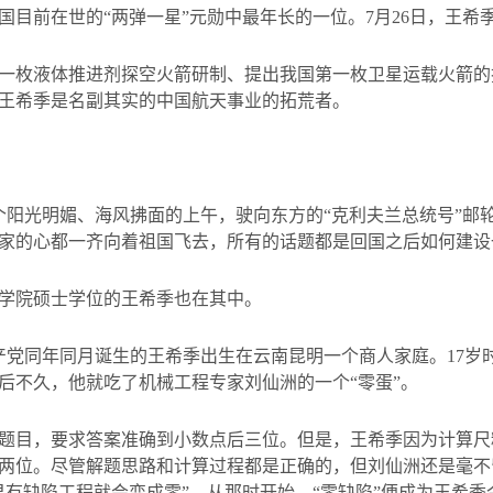
国目前在世的“两弹一星”元勋中最年长的一位。
7
月
26
日，王希
一枚液体推进剂探空火箭研制、提出我国第一枚卫星运载火箭的
王希季是名副其实的中国航天事业的拓荒者。
个阳光明媚、海风拂面的上午，驶向东方的“克利夫兰总统号”邮
家的心都一齐向着祖国飞去，所有的话题都是回国之后如何建设
学院硕士学位的王希季也在其中。
产党同年同月诞生的王希季出生在云南昆明一个商人家庭。
17
岁
后不久，他就吃了机械工程专家刘仙洲的一个“零蛋”。
题目，要求答案准确到小数点后三位。但是，王希季因为计算尺
两位。尽管解题思路和计算过程都是正确的，但刘仙洲还是毫不
果有缺陷工程就会变成零”。从那时开始，“零缺陷”便成为王希