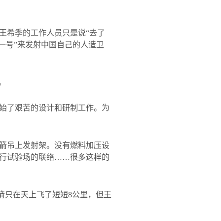
王希季的工作人员只是说“去了
一号”来发射中国自己的人造卫
。
始了艰苦的设计和研制工作。为
箭吊上发射架。没有燃料加压设
行试验场的联络……很多这样的
箭只在天上飞了短短
8
公里，但王