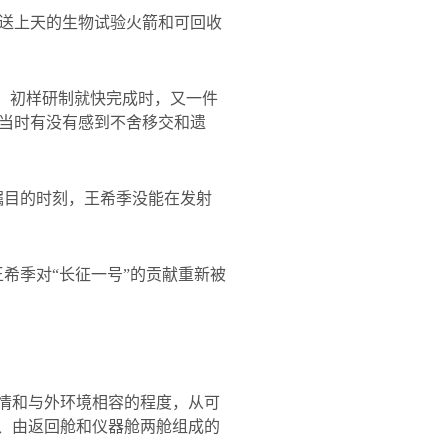
送上天的生物试验火箭和可回收
破、初样研制就快完成时，又一件
当时有没有感到不舍移交和遗
瞩目的时刻，王希季没能在发射
王希季对“长征一号”的贡献重新被
国情和与外环境相容的程度，从可
的、由返回舱和仪器舱两舱组成的