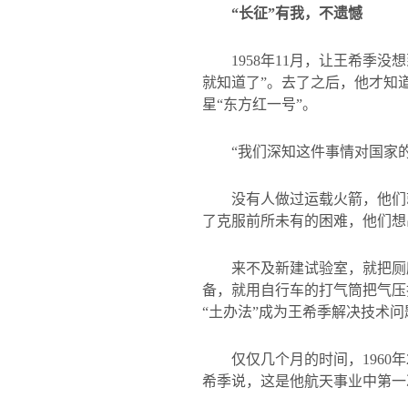
“长征”有我，不遗憾
1958
年
11
月，让王希季没想
就知道了”。去了之后，他才知
星“东方红一号”。
“我们深知这件事情对国家
没有人做过运载火箭，他们
了克服前所未有的困难，他们想
来不及新建试验室，就把厕
备，就用自行车的打气筒把气压
“土办法”成为王希季解决技术
仅仅几个月的时间，
1960
年
希季说，这是他航天事业中第一