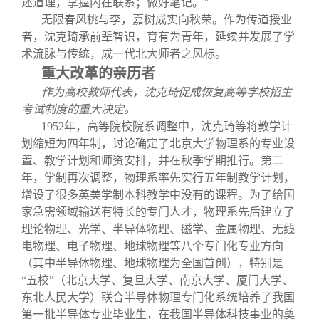
述道理，掌握内在联系；做好笔记。”
无限春风桃与李，嘉树成实向秋荣。作为传道授业
者，沈克琦承前辈智识，育有为青年，延续并发展了学
术流脉与传统，成一代北大师者之风标。
重大改革的亲历者
作为高校教师代表，沈克琦促成恢复高等学校招生
考试制度的重大决定。
1952
年，高等院校院系调整中，沈克琦等将教学计
划缩短为四年制，讨论确定了北京大学物理系的专业设
置、教学计划和师资安排，并在秋季学期推行。第二
年，学制再次调整，物理系率先实行五年制教学计划，
增设了很多英美学制本科教学中没有的课程。为了给国
家急需领域输送有特长的专门人才，物理系先后建立了
理论物理、光学、半导体物理、磁学、金属物理、无线
电物理、电子物理、地球物理等八个专门化专业方向
（其中半导体物理、地球物理为全国首创），特别是
“五校”（北京大学、复旦大学、南京大学、厦门大学、
东北人民大学）联合半导体物理专门化系统培养了我国
第一批半导体专业毕业生，在我国半导体科技事业的奠