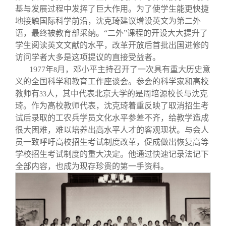
基与发展过程中发挥了巨大作用。为了使学生能更快捷
地接触国际科学前沿，沈克琦建议增设英文为第二外
语，最终被教育部采纳。“二外”课程的开设大大提升了
学生阅读英文文献的水平，改革开放后首批出国进修的
访问学者大多是这项提议的直接受益者。
1977
年
月，邓小平主持召开了一次具有重大历史意
8
义的全国科学和教育工作座谈会。参会的科学家和高校
教师有
人，其中代表北京大学的是周培源校长与沈克
33
琦。作为高校教师代表，沈克琦着重反映了取消招生考
试后录取的工农兵学员文化水平参差不齐，给教学造成
很大困难，难以培养出高水平人才的客观现状。与会人
员一致呼吁高校招生考试制度改革，促成做出恢复高等
学校招生考试制度的重大决定。他通过快速记录法记下
全部内容，也成为现存珍贵的第一手资料。