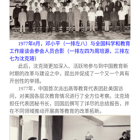
1977
年
月，邓小平（一排左八）与全国科学和教育
8
工作座谈会参会人员合影（一排左四为周培源，三排左
七为沈克琦）
此后，沈克琦更加深入、活跃地参与到中国教育新
时期的改革与建设之中，提出并促成了一个又一个具有
开创性的举措。
1977
年，中国首次派出高等教育代表团赴美国访
问，对美国各层次教育情况进行了全方位考察。沈克琦
担任代表团秘书长，回国后撰写了详尽的总结报告，并
在不同领域推动开展高等教育的改革拓新。