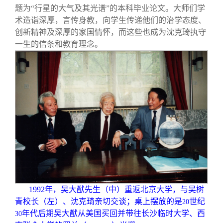
题为“行星的大气及其光谱”的本科毕业论文。大师们学
术造诣深厚，言传身教，向学生传递他们的治学态度、
创新精神及深厚的家国情怀，而这些也成为沈克琦执守
一生的信条和教育理念。
1992
年，吴大猷先生（中）重返北京大学，与吴树
青校长（左）、沈克琦亲切交谈；桌上摆放的是
世纪
20
年代后期吴大猷从美国买回并带往长沙临时大学、西
30