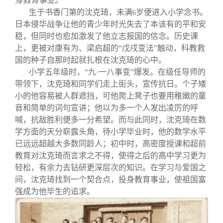
身教育事业。
生于书香门第的沈克琦，未满
岁便进入小学念书。
6
日本侵华战争让他的青少年时光失去了本该有的平和安
稳，但同时也愈加激发了他立志报国的信念。历史课
上，更被对康有为、梁启超的“戊戌变法”触动，科教救
国的种子自那时起就扎根在沈克琦的心中。
小学五年级时，“九·一八事变”爆发。在级任导师的
带领下，沈克琦和同学们走上街头，宣传抗日。个子矮
小的他容易被人群遮挡，可他爬上凳子也要用稚嫩的童
音和简单的词句宣讲；他以为多一个人发出凌厉的呼
喊，抗敌胜利便多一分希望。而与此同时，沈克琦在数
学方面的天分崭露头角，待小学毕业时，他的数学水平
已远远超越大多数同龄人；初中时，高密度授课和超前
教育对沈克琦而言求之不得，使得之后的高中学习更为
轻松，有余力去钻研更深层次的知识。在学习与爱国之
间，沈克琦找到一个契合点，投身教育事业，使祖国富
强成为他毕生的追求。