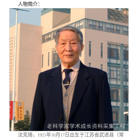
人物简介：
沈克琦，
年
月
日出生于江苏省武进县（常
1921
10
17