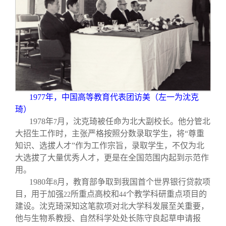
1977
年，中国高等教育代表团访美（左一为沈克
琦）
1978
年
月，沈克琦被任命为北大副校长。他分管北
7
大招生工作时，主张严格按照分数录取学生，将“尊重
知识、选拔人才”作为工作宗旨，录取学生，不仅为北
大选拔了大量优秀人才，更是在全国范围内起到示范作
用。
1980
年
月，教育部争取到我国首个世界银行贷款项
8
目，用于加强
所重点高校和
个教学科研重点项目的
22
44
建设。沈克琦深知这笔款项对北大学科发展至关重要，
他与生物系教授、自然科学处处长陈守良起草申请报