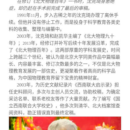
在修订《北大物理百年》一书时，沈克琦身患绝
症，却仍赶在手术前完成了最后的审稿。
1991
年
月，步入古稀之年的沈克琦办理了离休手
11
续。但他并没有停止工作，而是投身于科学教育各类史
料的收集、整理与编纂中。
2003
年，沈克琦和赵凯华主编了《北大物理九十
年》；
年，经修订并补写后续十年发展沿革，完成
2013
了《北大物理百年》。这两部厚重的学科发展史，时间
上跨越三个世纪，被认为是北京大学同类作品中篇幅最
长、内容最丰富、修订次数最多的之一，不仅是北大物
理教育发展的一部信史，更凝聚着作者高尚的科学品
格，为中国物理教育界留下宝贵的精神财富。
2003
年，为历史文献纪录片《西南联大启示录》担
任史料顾问，多次与主创人员交流，协助校稿，为确定
采访名单、联系老校友等作了大量贡献。为了编写《国
立西南联合大学校史》，他多次到清华、北大档案馆查
阅资料，勘正错误直到最终定稿。