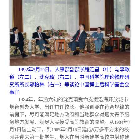
1992
年
月
日，人事部副部长程连昌（中）与李政
5
29
道（左二）、沈克琦（右二）、中国科学院理论物理研
究所所长郝柏林（右一）等谈论中国博士后科学基金会
事宜
1984
年，年逾六旬的沈克琦受命支援沿海开放城市
烟台创办大学，出任首任校长。他强调要在符合规律的
前提下，尽可能满足地方政府和当地群众对烟大寄予服
务地方发展、满足人民接受高等教育的厚望。从
年
1984
7
月
日破土动工，到
年
月
日建成
万多平方米的校
1
1985
9
16
5
园并迎来第一批学生，烟大在当时新建学高校中堪称建