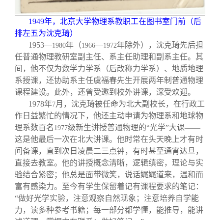
1949
年，北京大学物理系教职工在图书室门前（后
排左五为沈克琦）
1953
—
年（
—
年除外），沈克琦先后担
1980
1966
1972
任普通物理教研室副主任、系主任助理和副系主任。其
间，他不仅为数学力学系（后改称力学系）、地质地理
系授课，还协助系主任虞福春先生开展两年制普通物理
课程建设。此外，还曾受邀到校外讲课，深受欢迎。
1978
年
月，沈克琦被任命为北大副校长，在行政工
7
作日益繁忙的情况下，他还主动申请为物理系和地球物
理系数百名
级新生讲授普通物理的“光学”大课——
1977
这是他最后一次在北大讲课。他时常在头天晚上才有时
间备课，直到次日凌晨二三点钟，有时甚至通宵达旦，
直接去教室。他的讲授概念清晰，逻辑缜密，理论与实
验结合紧密；他总是面带微笑，说话娓娓道来，温和而
富有感染力。至今有学生保留着记有课程要求的笔记：
“做好光学实验，注意观察自然现象；注意培养自学能
力，读多种参考书籍；每一部分都学懂，能推导，能讲