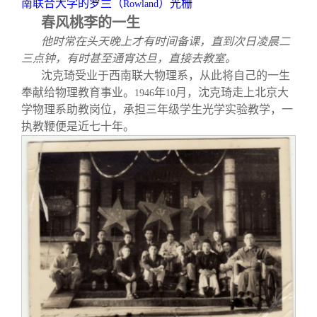
南联合大学的罗兰（
）光栅
Rowland
春风桃李的一生
他时常在头天晚上才有时间备课，直到次日凌晨二
三点钟，有时甚至通宵达旦，直接去教室。
沈克琦受业于西南联大物理系，从此将自己的一生
奉献给物理教育事业。
年
月，沈克琦走上北京大
1946
10
学物理系助教岗位，承担三年级学生光学实验教学，一
执教鞭便是近七十年。