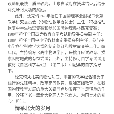
设速度最快且质量较高。山东省政府在援建结束后给予
沈克琦记大功的奖励。
此外，沈克琦
年担任中国物理学会副秘书长兼
1978
教学研究委员会（今物理教学委员会）主任，积极推动
恢复中学生物理竞赛和参加国际物理奥林匹克竞赛；
年担任全国高等教育自学考试指导委员会副主任；
1980
年担任全国中小学教材审定委员会副主任，参与中
1986
小学各学科教学大纲的制定修订和教材审查等工作。
90
年代，主持编写《高中物理学》，是摈弃应试教育、摸
索因材施教的有益尝试；此外，主持修订自学考试试用
教材《自然科学基础》（第二版）和配套的自学指导
书。
沈克琦凭扎实的物理功底、丰富的教学经验和勇于
践行的先锋精神，改革高等教育，反哺基础教育，在我
国物理教育发展的重大关键节点均发挥了举足轻重的作
用，诠释了老一辈北大物理人为党育人、为国育才的初
心与担当。
情系北大的岁月