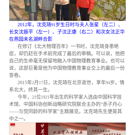
2012
年，沈克琦
岁生日时与夫人张星（左二）、
91
长女沈振平（左一）、子沈正康（右二）和次女沈正华
在燕园未名湖畔合影
在修订《北大物理百年》一书时，沈克琦身患绝
症，却仍赶在手术前完成了最后的审稿。可以说，他把
自己的生命毫无保留地融入中国物理教育事业。也可以
说，这部巨著是他为中国物理教育事业交上的最后一份
答卷。
2015
年
月
日，沈克琦在北京逝世，享年
岁。情
2
17
94
系北大，终其一生。
今年，
位
年出生的科学家入选由中国科学技
21
1921
术馆、中国科协创新战略研究院联合主办的“赤子丹心
——与党同龄的科学家”主题展览。沈克琦先生便是其
中之一。