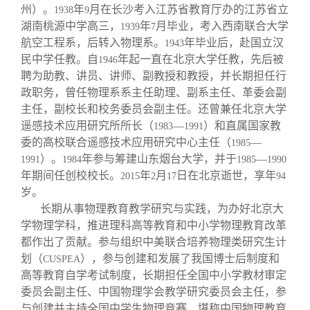
州）。
年
月在长沙考入江苏省教育厅办的江苏省立
1938
9
湖南桃源中学高三，
年
月毕业，考入西南联合大学
1939
7
航空工程系，后转入物理系。
年毕业后，赴国立汉
1943
民中学任教。自
年起一直在北京大学任教，先后被
1946
聘为助教、讲员、讲师、副教授和教授，并长期担任行
政职务，曾任物理系系主任助理、副系主任、革委会副
主任，副校长和校务委员会副主任。还曾兼任北京大学
遥感技术应用研究所所长（
—
）和直属国家教
1983
1991
委的高校联合遥感技术应用研究中心主任（
—
1985
）。
年参与筹建山东烟台大学，并于
—
1991
1984
1985
1990
年期间任创校校长。
年
月
日在北京逝世，享年
2015
2
17
94
岁。
长期从事物理教育教学研究与实践，为办好北京大
学物理学科，推进理科高等教育和中小学物理教育改革
都作出了贡献。参与组织中美联合培养物理类研究生计
划（
），参与创建和发展了我国博士后制度和
CUSPEA
高等教育自学考试制度，长期担任全国中小学教材审定
委员会副主任、中国物理学会教学研究委员会主任，参
与创建并主持全国中学生物理竞赛，堪称中国物理教育