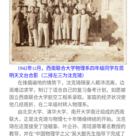
1942
年
月，西南联合大学物理系四年级同学在昆
12
明天文台合影（二排左三为沈克琦）
在烽烟遍地的情势下，沈克琦随家人颠沛流离，边
逃难边求学，制订了适合自己的复习备考计划，如愿被
国立西南联合大学航空工程系录取。家庭的经济状况使
他几经周折，在二年级时转入物理系。
由北京大学、清华大学、南开大学南迁组成的西南
联大，正是沈克琦与物理七十年情缘缔结的开始。沈克
琦在这里接受了饶毓泰、叶企孙、周培源等著名教授的
教导，并在“中国物理学之父”吴大猷先生指导下完成了