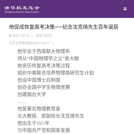
兴趣群体
西南联大校友会
他促成恢复高考决策——纪念沈克琦先生百年诞辰
2021-10-19
|
浏览
683
次
北京大学新闻网2021/10/17
|
回馈母校
他毕业于西南联大物理系
师从“中国物理学之父”吴大猷
媒体平台
捐赠项目
他亲历恢复高考决策过程
组织中美联合培养物理类研究生计划
创设中国博士后制度
百年清华
捐赠新闻
《清华校友通讯》
创办全国中学生物理竞赛
创建烟台大学
校友服务
捐赠纪事
《水木清华》
清华人物
……
他是著名物理教育家
北大教授、原副校长沈克琦先生
校友总会
捐赠方法
我要订阅
清华故事
终身学习
他出生于
年
1921
与中国共产党和国家发展