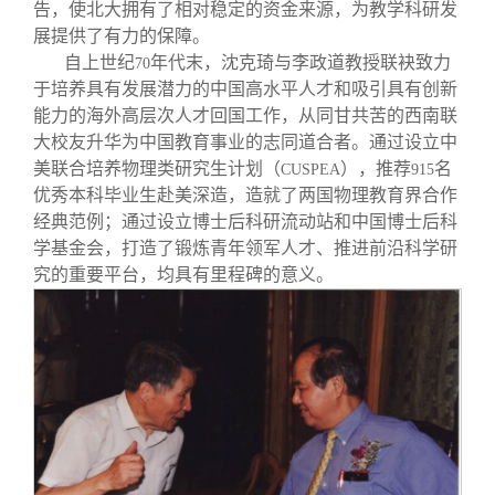
告，使北大拥有了相对稳定的资金来源，为教学科研发
展提供了有力的保障。
自上世纪
年代末，沈克琦与李政道教授联袂致力
70
于培养具有发展潜力的中国高水平人才和吸引具有创新
能力的海外高层次人才回国工作，从同甘共苦的西南联
大校友升华为中国教育事业的志同道合者。通过设立中
美联合培养物理类研究生计划（
），推荐
名
CUSPEA
915
优秀本科毕业生赴美深造，造就了两国物理教育界合作
经典范例；通过设立博士后科研流动站和中国博士后科
学基金会，打造了锻炼青年领军人才、推进前沿科学研
究的重要平台，均具有里程碑的意义。