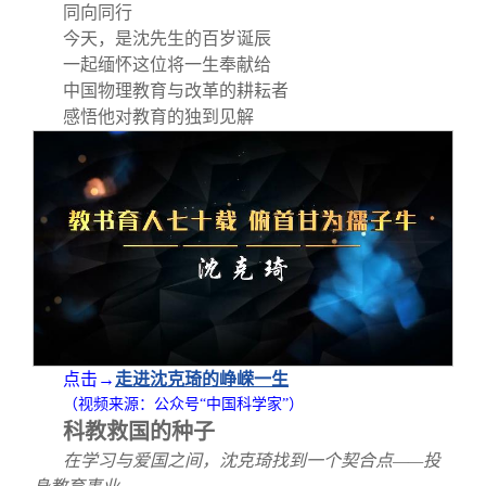
关闭
义工计划
新媒体平台
青春风采
信息化服务
总会简介
同向同行
今天，是沈先生的百岁诞辰
一起缅怀这位将一生奉献给
校友文苑
三创大赛
会长致辞
中国物理教育与改革的耕耘者
感悟他对教育的独到见解
校友讲坛
实用信息
总会章程
校友视界
理事会名单
制度法规
联系我们
点击→
走进沈克琦的峥嵘一生
（视频来源：公众号“中国科学家”）
科教救国的种子
在学习与爱国之间，沈克琦找到一个契合点——投