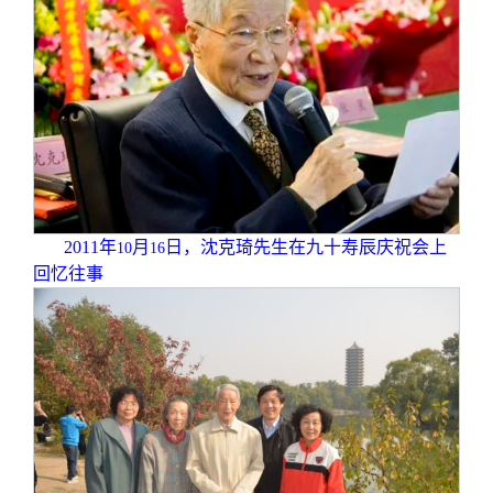
2011
年
月
日，沈克琦先生在九十寿辰庆祝会上
10
16
回忆往事