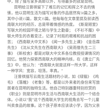
中，除了描写家乡高邮以外，写得最多的就是昆明。
昆明给汪曾祺留下了难忘的记忆和挥之不去的情
愫，他以昆明生活为描写对象的作品居然有
篇之多，
50
其中小说
篇，散文
篇。他每每在文章里提及就读西
15
35
南联大时的经历，总是带着情感的热度。《斯是陋室》
写联大的校园环境之陋与学生之勤奋；《不衫不履》中
联大师生的衣着变迁，记录了时局的艰难和抗战的困
苦；《西南联大中文系》《闻一多先生上课》《金岳霖
先生》《沈从文先生在西南联大》《吴雨僧先生二三
事》《新校舍》都是对联大中文系各位教授授课情况的
回忆。他努力探索西南联大的精神内核，在《唐立厂先
生》中，他认为：“西南联大就是这样一所大学，这样
一种学风：宽容，坦荡，率真。”
汪曾祺描写云南生活题材的小说，如《绿猫》《鸡
毛》《落魄》《老鲁》等，都是以外来者的身份来写旅
居者在昆明的独特生活。他自己特别器重特别欣赏的
《职业》则是昆明市井生活与西南联大生活的一个结合
体。小说以“我”这个西南联大学生的视角去写一个儿童
叫卖食品的故事。这个孩子原本应该读小学，因为父亲