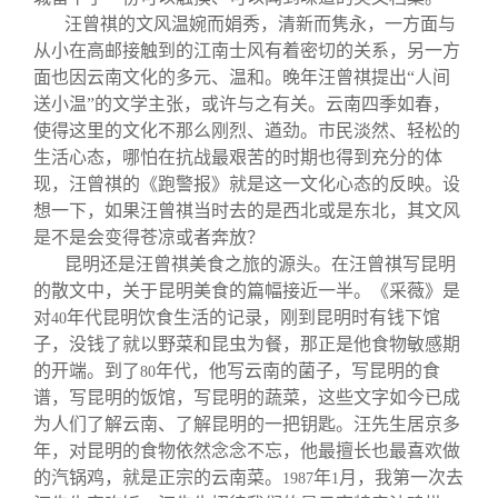
汪曾祺的文风温婉而娟秀，清新而隽永，一方面与
从小在高邮接触到的江南士风有着密切的关系，另一方
面也因云南文化的多元、温和。晚年汪曾祺提出“人间
送小温”的文学主张，或许与之有关。云南四季如春，
使得这里的文化不那么刚烈、遒劲。市民淡然、轻松的
生活心态，哪怕在抗战最艰苦的时期也得到充分的体
现，汪曾祺的《跑警报》就是这一文化心态的反映。设
想一下，如果汪曾祺当时去的是西北或是东北，其文风
是不是会变得苍凉或者奔放？
昆明还是汪曾祺美食之旅的源头。在汪曾祺写昆明
的散文中，关于昆明美食的篇幅接近一半。《采薇》是
对
年代昆明饮食生活的记录，刚到昆明时有钱下馆
40
子，没钱了就以野菜和昆虫为餐，那正是他食物敏感期
的开端。到了
年代，他写云南的菌子，写昆明的食
80
谱，写昆明的饭馆，写昆明的蔬菜，这些文字如今已成
为人们了解云南、了解昆明的一把钥匙。汪先生居京多
年，对昆明的食物依然念念不忘，他最擅长也最喜欢做
的汽锅鸡，就是正宗的云南菜。
年
月，我第一次去
1987
1