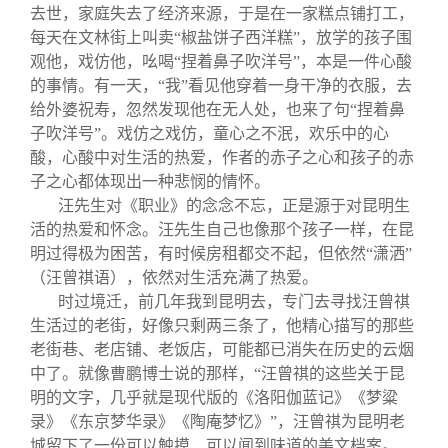
去世，家庭失去了经济来源，于是在一家糕点铺打工，
每天在文林街上叫卖“椒盐饼子西洋糕”，放学的孩子围
观他，戏仿他，吆喝“捏着鼻子吹洋号”，本是一件心酸
的事情。有一天，“我”看见他穿着一身干净的衣服，去
给外婆祝寿，忽然发现他在无人处，也来了句“捏着鼻
子吹洋号”。戏仿之戏仿，童心之不泯，欢乐中的心
酸，心酸中对生活的热爱，作者的赤子之心和孩子的赤
子之心都体现出一种悲悯的情怀。
汪先生对《职业》的念念不忘，正是源于对昆明生
活的热爱和怀念。汪先生自己也像那个孩子一样，在昆
明过得极为困苦，有时候房租都交不起，但依然“潇洒”
（汪曾祺语），依然对生活充满了热爱。
时过境迁，前几年我到昆明去，专门去寻找汪曾祺
生活过的老街，好像只剩两三条了，他精心描写的那些
老街巷、老店铺、老饭店，可能都已消失在历史的云烟
中了。就像曹鹏博士说的那样，“汪曾祺的这些关于昆
明的文字，几乎就是现代版的《洛阳伽蓝记》《梦粱
录》《东京梦华录》《陶庵梦忆》”，汪曾祺为昆明老
城留下了一份可以触摸、可以闻到味道的美文档案。