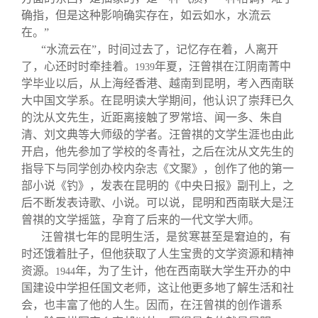
确指，但是这种影响确实存在，如云如水，水流云
在。”
“水流云在”，时间过去了，记忆存在着，人离开
了，心还时时牵挂着。
年夏，汪曾祺在江阴南菁中
1939
学毕业以后，从上海经香港、越南到昆明，考入西南联
大中国文学系。在昆明读大学期间，他认识了崇拜已久
的沈从文先生，近距离接触了罗常培、闻一多、朱自
清、刘文典等大师级的学者。汪曾祺的文学生涯也由此
开启，他先参加了学校的冬青社，之后在沈从文先生的
指导下与同学创办校内杂志《文聚》，创作了他的第一
部小说《钓》，发表在昆明的《中央日报》副刊上，之
后不断发表诗歌、小说。可以说，昆明和西南联大是汪
曾祺的文学摇篮，孕育了后来的一代文学大师。
汪曾祺七年的昆明生活，是贫寒甚至是窘迫的，有
时还饿着肚子，但他获取了人生宝贵的文学资源和精神
资源。
年，为了生计，他在西南联大学生开办的中
1944
国建设中学担任国文老师，这让他更多地了解生活和社
会，也丰富了他的人生。因而，在汪曾祺的创作谱系