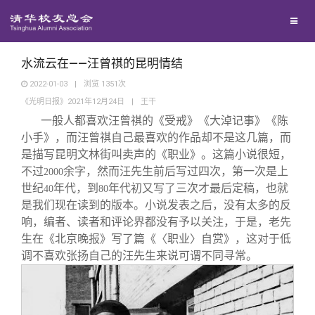
兴趣群体
西南联大校友会
水流云在——汪曾祺的昆明情结
2022-01-03
|
浏览
1351
次
《光明日报》2021年12月24日
|
王干
回馈母校
一般人都喜欢汪曾祺的《受戒》《大淖记事》《陈
小手》，而汪曾祺自己最喜欢的作品却不是这几篇，而
媒体平台
捐赠项目
是描写昆明文林街叫卖声的《职业》。这篇小说很短，
不过
余字，然而汪先生前后写过四次，第一次是上
2000
世纪
年代，到
年代初又写了三次才最后定稿，也就
40
80
百年清华
捐赠新闻
《清华校友通讯》
是我们现在读到的版本。小说发表之后，没有太多的反
响，编者、读者和评论界都没有予以关注，于是，老先
校友服务
捐赠纪事
《水木清华》
清华人物
生在《北京晚报》写了篇《〈职业〉自赏》，这对于低
调不喜欢张扬自己的汪先生来说可谓不同寻常。
校友总会
捐赠方法
我要订阅
清华故事
终身学习