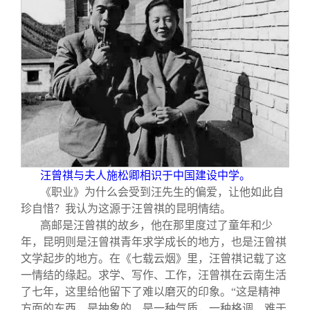
关闭
义工计划
新媒体平台
青春风采
信息化服务
总会简介
校友文苑
三创大赛
会长致辞
校友讲坛
实用信息
总会章程
校友视界
理事会名单
制度法规
汪曾祺与夫人施松卿相识于中国建设中学。
《职业》为什么会受到汪先生的偏爱，让他如此自
珍自惜？我认为这源于汪曾祺的昆明情结。
联系我们
高邮是汪曾祺的故乡，他在那里度过了童年和少
年，昆明则是汪曾祺青年求学成长的地方，也是汪曾祺
文学起步的地方。在《七载云烟》里，汪曾祺记载了这
一情结的缘起。求学、写作、工作，汪曾祺在云南生活
了七年，这里给他留下了难以磨灭的印象。“这是精神
方面的东西，是抽象的，是一种气质，一种格调，难于