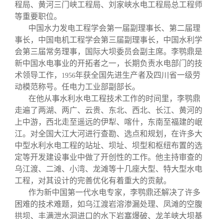
程局、黄河三门峡工程局、刘家峡水电工程局总工程师
等重要职位。
中国水力发电工程学会第一届副理事长、第二届理
事长，中国电机工程学会第三届副理事长，中国水利学
会第三届常务理事，国际大坝委员会副主席。李鹗鼎是
新中国水电事业的开拓者之一，长期负责水电部门的技
术领导工作，
年获全国先进生产者及四川省一级劳
1956
动模范称号。任电力工业部副部长。
在他从事水利水电工程技术工作的时间里，李鹗鼎
走遍了两湖、两广、云贵、东北、西北、长江、黄河的
上中游，西北走至遥远的伊犁、喀什，东南至福建的岷
江。对全国大江大河进行查勘、选点和规划，在许多大
中型水利水电工程的站址、坝址、坝型和枢纽布置的选
定等开发建设事业中做了开创性的工作。他主持审查的
乌江渡、二滩、小湾、龙滩等十几座大型、特大型水电
工程，对其设计的完善优化有着重大的贡献。
作为新中国第一代水电专家，李鹗鼎还解决了许多
困难的技术难题，如乌江渡岩溶渗漏处理、凤滩的空腹
拱坝、丰满泄水洞进口的水下岩塞爆破、龙羊峡大坝基