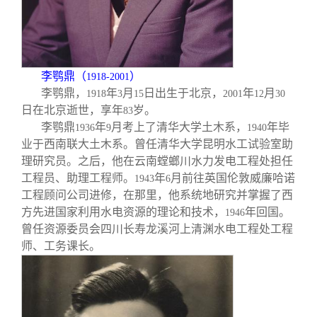
关闭
义工计划
新媒体平台
青春风采
信息化服务
总会简介
校友文苑
三创大赛
会长致辞
李鹗鼎（
）
1918-2001
校友讲坛
实用信息
总会章程
李鹗鼎，
年
月
日出生于北京，
年
月
1918
3
15
2001
12
30
日在北京逝世，享年
岁。
83
李鹗鼎
年
月考上了清华大学土木系，
年毕
1936
9
1940
校友视界
理事会名单
业于西南联大土木系。曾任清华大学昆明水工试验室助
理研究员。之后，他在云南螳螂川水力发电工程处担任
制度法规
工程员、助理工程师。
年
月前往英国伦敦威廉哈诺
1943
6
工程顾问公司进修，在那里，他系统地研究并掌握了西
方先进国家利用水电资源的理论和技术，
年回国。
1946
联系我们
曾任资源委员会四川长寿龙溪河上清渊水电工程处工程
师、工务课长。