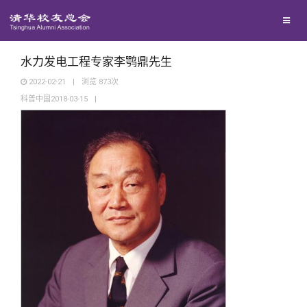
兴趣群体
西南联大校友会
水力发电工程专家李鹗鼎先生
2022-02-21
|
浏览
873
次
科普中国2018-03-15
|
回馈母校
媒体平台
捐赠项目
百年清华
捐赠新闻
《清华校友通讯》
校友服务
捐赠纪事
《水木清华》
清华人物
校友总会
捐赠方法
我要订阅
清华故事
终身学习