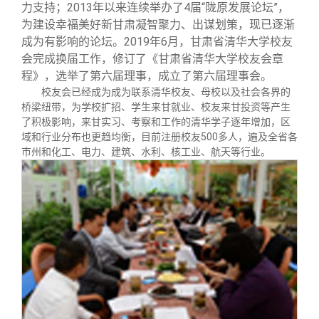
力支持；2013年以来连续举办了4届“陇原发展论坛”，
为建设幸福美好新甘肃凝智聚力、出谋划策，现已逐渐
成为有影响的论坛。2019年6月，甘肃省清华大学校友
会完成换届工作，修订了《甘肃省清华大学校友会章
程》，选举了第六届理事，成立了第六届理事会。
校友会已经成为成为联系清华校友、母校以及社会各界的
桥梁纽带，为学校扩招、学生来甘就业、校友来甘投资等产生
了积极影响，来甘实习、考察和工作的清华学子逐年增加，区
域和行业分布也更趋均衡，目前注册校友500多人，遍及全省各
市州和化工、电力、建筑、水利、核工业、航天等行业。