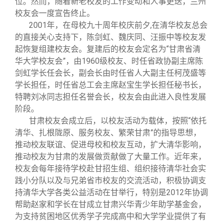
位。然而，随着新老校友的工作变动和人事更迭，兰州
关闭
义工计划
新媒体平台
青春风采
信息化服务
总会简介
校友会一度宣告终止。
2001
年，在母校九十周年校庆前夕,在清华校友总会
校友文苑
三创大赛
会长致辞
的直接关心支持下，陈剑虹、魏庆同、汪振中等校友发
起恢复组建校友会。复建后的校友会定名为“甘肃省清
华大学校友会”，由1960级校友、时任省政协副主席陈
校友讲坛
实用信息
总会章程
剑虹学长任会长，副会长由时任省人大副主任柯茂盛等
学长担任，时任省总工会主席赵宝生学长担任秘书长，
校友视界
理事会名单
特聘刘冰同志担任名誉会长，校友会由此进入良性发展
阶段。
甘肃校友会成立后，以校友活动为载体，按照“依托
制度法规
清华、扎根陇原、服务校友、繁荣甘肃”的指导思想，
推动校友联谊、促进母校和校友互动，扩大清华影响，
联系我们
推动校友为甘肃的发展做贡献做了大量工作。近年来，
校友会每年接待学校赴甘招生组、组织接待清华社会实
践小分队以及与兄弟省市校友的交流活动，积极协调支
持清华大学各类公益活动在甘举行，特别是2012年协调
帮助赵家和学长在甘成立甘肃兴华青少年助学基金会，
为支持贫困地区优秀学子完成高中和大学学业提供了有