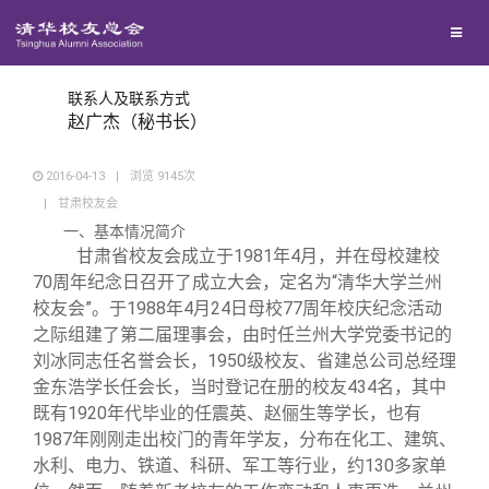
兴趣群体
西南联大校友会
联系人及联系方式
赵广杰（秘书长）
回馈母校
2016-04-13
|
浏览
9145
次
|
甘肃校友会
媒体平台
捐赠项目
一、基本情况简介
甘肃省校友会成立于1981年4月，并在母校建校
70周年纪念日召开了成立大会，定名为“清华大学兰州
百年清华
捐赠新闻
《清华校友通讯》
校友会”。于1988年4月24日母校77周年校庆纪念活动
之际组建了第二届理事会，由时任兰州大学党委书记的
刘冰同志任名誉会长，1950级校友、省建总公司总经理
校友服务
捐赠纪事
《水木清华》
清华人物
金东浩学长任会长，当时登记在册的校友434名，其中
既有1920年代毕业的任震英、赵俪生等学长，也有
校友总会
捐赠方法
我要订阅
清华故事
终身学习
1987年刚刚走出校门的青年学友，分布在化工、建筑、
水利、电力、铁道、科研、军工等行业，约130多家单