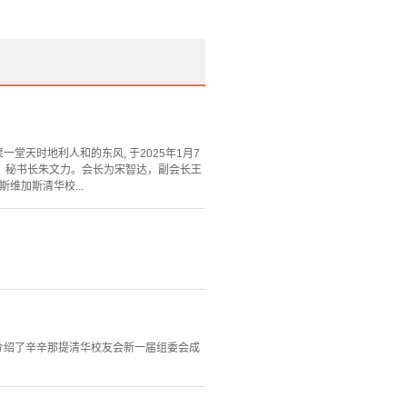
汇聚一堂天时地利人和的东风, 于2025年1月7
宇，秘书长朱文力。会长为宋智达，副会长王
维加斯清华校...
们介绍了辛辛那提清华校友会新一届组委会成