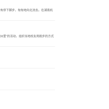
没有停下脚步，匆匆地向北流去。在湖南机
08里”的活动，组织当地校友用跑步的方式
。