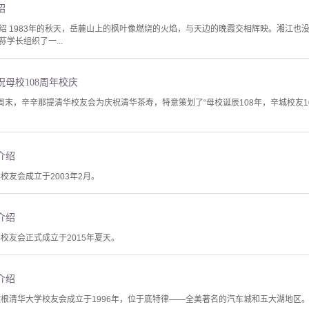
绍
绍 1983年的秋天，岳麓山上的枫叶像燃烧的火焰，与天边的晚霞交相辉映。湘江也
学长组织了一...
母校108周年校庆
周末，辛辛那提清华校友会为庆祝清华茶寿，特意策划了“母校诞辰108年，辛城校友1
介绍
校友会成立于2003年2月。
介绍
校友会正式成立于2015年夏天。
介绍
歇根清华大学校友会成立于1996年，位于底特律——全美著名的汽车城和五大湖地区