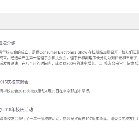
情况介绍
华校友会的成立，是借Consumer Electronics Show 在拉斯维加斯召开，校友们
正式成立。经选举产生第一届理事会和执委会，理事长和副理事长分别为刘伊宏和王宏
发展迅速，在八个月的时间内，成员以300%的速率增长。二. 校友会宗旨与使命 拉斯
015庆校庆聚会
华校友会2015庆校庆活动4月25日在辛辛那提市举行。
2018年校庆活动
辛那提清华校友会举行了一年一度校庆活动，热烈祝贺母校107周年华诞。组委会向校友