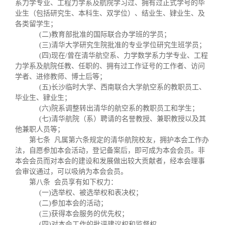
系力学专业、工程力学系及航院学习过、拥有过正式学号的毕
业生（包括研究生、本科生、双学位）、结业生、肄业生、及
各类留学生；
(二)教育部批准的国际联合办学班的学员；
(三)清华大学研究生院批准的专业学位研究生班学员；
(四)现在/曾在清华航空系、力学数学系力学专业、工程
力学系及航院任教、任职的、拥有过工作证号的工作者、访问
学者、进修教师、博士后等；
(五)长沙临时大学、西南联合大学航空系的教职员工、
毕业生、肄业生；
(六)院系调整转出清华的航空系的教职员工和学生；
(七)清华航院（系）聘请的名誉教授、兼职教授以及其
他兼职人员等；
第七条 凡属第六条规定的清华航院校友，拥护本会工作办
法，自愿参加本会活动，登记备案后，即可成为本会会员。非
本会会员而对本会的建设和发展做出较大贡献者，经本会理事
会审议通过，可以吸纳为本会会员。
第八条 会员享有如下权力：
(一)选举权、被选举权和表决权；
(二)参加本会的活动；
(三)获得本会服务的优先权；
(四)对本会工作的批评建议权和监督权。