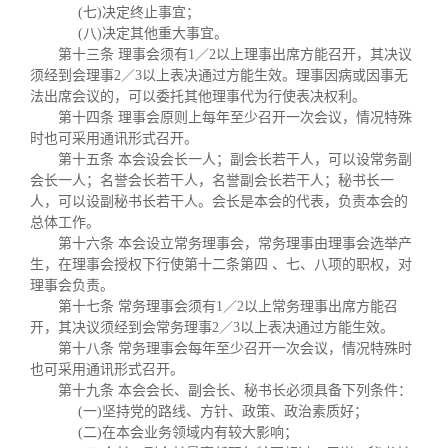
(七)决定终止事宜；
(八)决定其他重大事宜。
第十三条 理事会须有1／2以上理事出席方能召开，其决议
须经到会理事2／3以上表决通过方能生效。理事因病或因事无
法出席会议的，可以委托其他理事代为行使表决权利。
第十四条 理事会原则上每年至少召开一次会议，情况特殊
时也可采用通讯形式召开。
第十五条 本会设会长一人；副会长若干人，可以设常务副
会长一人；名誉会长若干人，名誉副会长若干人；秘书长一
人，可以设副秘书长若干人。会长是本会的代表，负责本会的
总体工作。
第十六条 本会设立常务理事会，常务理事由理事会选举产
生，在理事会授权下行使第十二条第四 、七、八项的职权，对
理事会负责。
第十七条 常务理事会须有1／2以上常务理事出席方能召
开，其决议须经到会常务理事2／3以上表决通过方能生效。
第十八条 常务理事会每年至少召开一次会议，情况特殊时
也可采用通讯形式召开。
第十九条 本会会长、副会长、秘书长必须具备下列条件：
(一)坚持党的路线、方针、政策、政治素质好；
(二)在本会业务领域内有较大影响；