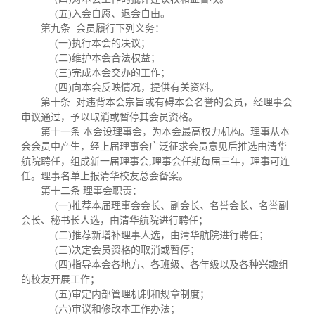
(五)入会自愿、退会自由。
第九条 会员履行下列义务：
(一)执行本会的决议；
(二)维护本会合法权益；
(三)完成本会交办的工作；
(四)向本会反映情况，提供有关资料。
第十条 对违背本会宗旨或有碍本会名誉的会员，经理事会
审议通过，予以取消或暂停其会员资格。
第十一条 本会设理事会，为本会最高权力机构。理事从本
会会员中产生，经上届理事会广泛征求会员意见后推选由清华
航院聘任，组成新一届理事会,理事会任期每届三年，理事可连
任。理事名单上报清华校友总会备案。
第十二条 理事会职责：
(一)推荐本届理事会会长、副会长、名誉会长、名誉副
会长、秘书长人选，由清华航院进行聘任；
(二)推荐新增补理事人选，由清华航院进行聘任；
(三)决定会员资格的取消或暂停；
(四)指导本会各地方、各班级、各年级以及各种兴趣组
的校友开展工作；
(五)审定内部管理机制和规章制度；
(六)审议和修改本工作办法；