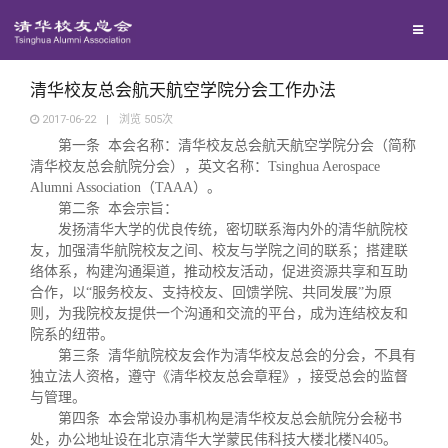
兴趣群体
西南联大校友会
清华校友总会航天航空学院分会工作办法
2017-06-22
|
浏览
505
次
第一条 本会名称：清华校友总会航天航空学院分会（简称
回馈母校
清华校友总会航院分会），英文名称：Tsinghua Aerospace
Alumni Association（TAAA）。
媒体平台
第二条 本会宗旨：
捐赠项目
发扬清华大学的优良传统，密切联系海内外的清华航院校
友，加强清华航院校友之间、校友与学院之间的联系；搭建联
百年清华
捐赠新闻
《清华校友通讯》
络体系，构建沟通渠道，推动校友活动，促进资源共享和互助
合作，以“服务校友、支持校友、回馈学院、共同发展”为原
则，为我院校友提供一个沟通和交流的平台，成为连结校友和
校友服务
捐赠纪事
《水木清华》
清华人物
院系的纽带。
第三条 清华航院校友会作为清华校友总会的分会，不具有
独立法人资格，遵守《清华校友总会章程》，接受总会的监督
校友总会
捐赠方法
我要订阅
清华故事
终身学习
与管理。
第四条 本会常设办事机构是清华校友总会航院分会秘书
处，办公地址设在北京清华大学蒙民伟科技大楼北楼N405。