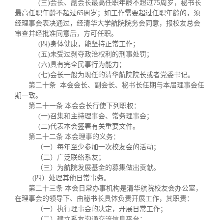
(三)会长、副会长最高任职年龄不超过75周岁，秘书长
最高任职年龄不超过65周岁；如工作需要超过任职年龄的，须
经理事会表决通过，经清华大学航院院务会同意，报校友总会
审查并经批准同意后，方可任职。
(四)身体健康，能坚持正常工作；
(五)未受过剥夺政治权利的刑事处罚；
(六)具有完全民事行为能力；
(七)会长一般为现任的清华航院院长或者党委书记。
第二十条 本会会长、副会长、秘书长任期与本届理事会任
期一致。
第二十一条 本会会长行使下列职权：
(一)召集和主持理事会、常务理事会；
(二)代表本会签署有关重要文件。
第二十二条 本会理事的义务：
（一）每年至少参加一次校友会的活动；
（二）广泛联络系友；
（三）为航院发展基金的募集做出贡献。
(四）处理其他日常事务。
第二十三条 本会日常办事机构是清华航院校友会办公室，
在理事会的领导下、由秘书长具体负责开展工作，其职责：
（一）执行理事会的决定，开展日常工作；
（二）建立系友沟通交流信息平台；