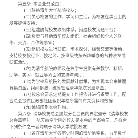
关闭
义工计划
新媒体平台
青春风采
信息化服务
总会简介
第五条 本会业务范围：
(一)联络清华大学航院校友；
(二)关心校友的工作、学习和生活，为校友在事业上的
校友文苑
三创大赛
会长致辞
发展提供支持；
(三)组建航院校友联络体系，搭建校友沟通平台；
(四)负责与其他清华校友组织、社会组织和个人的联
校友讲坛
实用信息
总会章程
络、交流、合作等事宜；
(五)组织校友进行联谊、学术探讨、经验交流等活动，
支持校友按行业、按地区、按班级或按兴趣举办的各种沙龙或
校友视界
理事会名单
联谊活动；
(六)为清华航院教师及在校学生提供有关教学、科研、
助学、实习、就业等方面的支持与帮助；
制度法规
(七)为学校及航院的发展献计献策，为实现本会宗旨而
募集资金，组织捐赠，统筹管理清华航院发展基金；
(八)按总会要求定期提交工作报告并进行备案工作，配
联系我们
合总会提供民政部社团组织年检所需的有关资料和数据；
(九)编辑印刷本会刊物。
第六条 清华校友总会航院分会会员的界定遵守《清华校友
总会章程》， 航天航空学院的校友是本会的当然会员，凡符合
下列条件之一者均属于清华大学航院校友：
(一)曾在清华大学各历史时期的清华航空系、力学数学