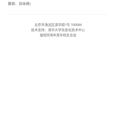
关闭
义工计划
新媒体平台
青春风采
信息化服务
总会简介
春柳、肖咏梅）
校友文苑
三创大赛
会长致辞
北京市海淀区清华园1号 100084
技术支持：清华大学信息化技术中心
校友讲坛
实用信息
总会章程
版权所有©清华校友总会
校友视界
理事会名单
制度法规
联系我们