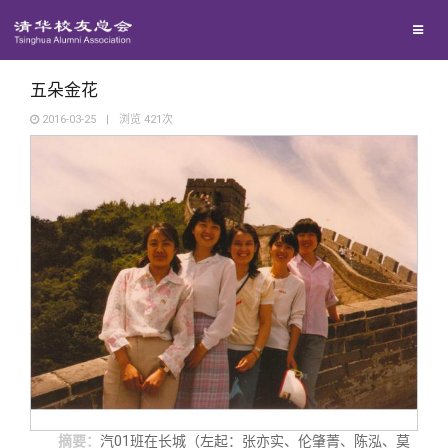
兴趣群体
西南联大校友会
五朵金花
2016-03-25
|
浏览
421
次
回馈母校
媒体平台
捐赠项目
百年清华
捐赠新闻
《清华校友通讯》
校友服务
捐赠纪事
《水木清华》
清华人物
校友总会
捐赠方法
我要订阅
清华故事
终身学习
摘要：
汽01班在长城（左起：张亦实、伦肇菁、陈泓、莫