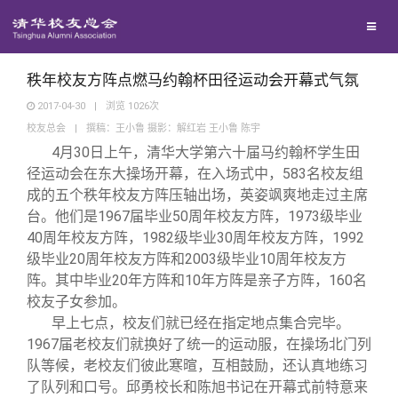
兴趣群体
西南联大校友会
秩年校友方阵点燃马约翰杯田径运动会开幕式气氛
2017-04-30
|
浏览
1026
次
校友总会
|
撰稿：王小鲁 摄影：解红岩 王小鲁 陈宇
回馈母校
4
月30日上午，清华大学第六十届马约翰杯学生田
径运动会在东大操场开幕，在入场式中，583名校友组
媒体平台
捐赠项目
成的五个秩年校友方阵压轴出场，英姿飒爽地走过主席
台。他们是1967届毕业50周年校友方阵，1973级毕业
40周年校友方阵，1982级毕业30周年校友方阵，1992
百年清华
捐赠新闻
《清华校友通讯》
级毕业20周年校友方阵和2003级毕业10周年校友方
阵。其中毕业20年方阵和10年方阵是亲子方阵，160名
校友服务
捐赠纪事
《水木清华》
清华人物
校友子女参加。
早上七点，校友们就已经在指定地点集合完毕。
1967届老校友们就换好了统一的运动服，在操场北门列
校友总会
捐赠方法
我要订阅
清华故事
终身学习
队等候，老校友们彼此寒暄，互相鼓励，还认真地练习
了队列和口号。邱勇校长和陈旭书记在开幕式前特意来