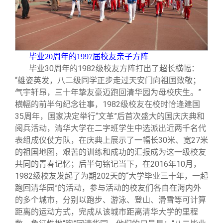
毕业20周年的1997届校友亲子方阵
毕业30周年的1982级校友方阵打出了超长横幅：
“雄姿英发，八二级同学正步走过天安门向祖国致敬；
气宇轩昂，三十年挚友豪迈跑回清华园为母校庆生。”
横幅的前半句纪念往事，1982级校友在校时恰逢建国
35周年，国家决定举行“文革”后首次盛大的国庆庆典和
阅兵活动，清华大学在二字班学生中选派出近两千名代
表组成仪仗方队，在庆典上展示了一幅长30米、宽27米
的祖国地图，艰苦的训练和成功的汇报成为这一级校友
共同的青春记忆；后半句铭记当下，在2016年10月，
1982级校友发起了为期202天的“大学毕业三十年，一起
跑回清华园”的活动，参与活动的校友们各自在海内外
的多个城市，分别以跑步、游泳、登山、滑雪等可计算
距离的运动方式，完成从该城市距离清华大学的里程