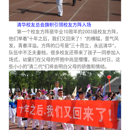
清华校友总会旗帜引领校友方阵入场
第一个校友方阵是毕业10周年的2003级校友方阵，
他们举着“十年之后，我们又回来了！”的横幅，意气风
发，青春洋溢。方阵的口号是“三十而立，永远清华”，
队伍中不乏夫妻档，很多校友还带来了孩子一同参加入
场式，幼童们在父母的怀抱中尚显懵懂，假以时日，这
些小小的“清二代”们将会明白父母的骄傲和情结。