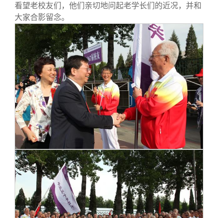
关闭
义工计划
新媒体平台
青春风采
信息化服务
总会简介
看望老校友们，他们亲切地问起老学长们的近况，并和
大家合影留念。
校友文苑
三创大赛
会长致辞
校友讲坛
实用信息
总会章程
校友视界
理事会名单
制度法规
联系我们