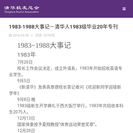
兴趣群体
西南联大校友会
1983-1988大事记－清华人1983级毕业20年专刊
2016-03-30
|
浏览
10799
次
回馈母校
1983~1988大事记
1983
年
媒体平台
7月26日
捐赠项目
校长工作会议决定，成立外语系，1983年开始招收英语专
业学生。
百年清华
捐赠新闻
《清华校友通讯》
9月5日
《新清华》发表高景德校长答记者问《欢迎新同学迎接新
学年》
校友服务
捐赠纪事
《水木清华》
清华人物
9月8日 晚
1983级新生开学典礼于西大饭厅举行，1983年共招收本科
生2075人。
校友总会
捐赠方法
我要订阅
清华故事
终身学习
12月13日
国家体委授予夏翔教授“体育运动荣誉奖章”。
12月20日