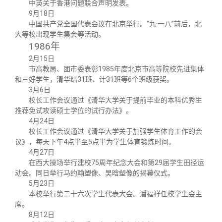
中英关于香港问题联合声明发表。
9月18日
中国共产党全国代表会议在北京举行。“九·一八”前后，北
大等校出现学生集会等活动。
1986
年
2月15日
市高教局、团市委表彰1985年度北京市高等院校先进集体
和三好学生，清华结31班、计31班等6个班级获奖。
3月6日
校长工作会议通过《清华大学关于提前毕业的本科优秀生
推荐免试攻读硕士学位的试行办法》。
4月24日
校长工作会议通过《清华大学关于加强学生体育工作的会
议》，每天下午4点半至5点半为学生体育锻炼时间。
4月27日
在西大操场举行建校75周年纪念大会和第29届学生田径运
动会。同日举行马约翰塑像、吴晗塑像的揭幕仪式。
5月23日
本校举行第二十六次学生代表大会。潘福祥任校学生会主
席。
8月12日