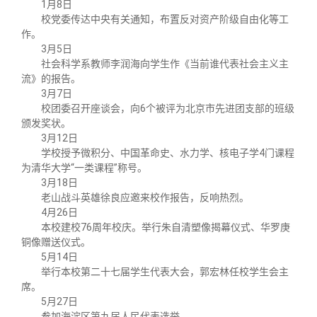
1月8日
校党委传达中央有关通知，布置反对资产阶级自由化等工
作。
3月5日
社会科学系教师李润海向学生作《当前谁代表社会主义主
流》的报告。
3月7日
校团委召开座谈会，向6个被评为北京市先进团支部的班级
颁发奖状。
3月12日
学校授予微积分、中国革命史、水力学、核电子学4门课程
为清华大学“一类课程”称号。
3月18日
老山战斗英雄徐良应邀来校作报告，反响热烈。
4月26日
本校建校76周年校庆。举行朱自清塑像揭幕仪式、华罗庚
铜像赠送仪式。
5月14日
举行本校第二十七届学生代表大会，郭宏林任校学生会主
席。
5月27日
参加海淀区第九届人民代表选举。