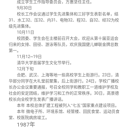
成立学生工作指导委员会，方惠坚任主任。
9月30日
校长工作会议通过学生先进集体和三好学生表彰名单，结
31、水工32、压32、内31、电物32、程32、自32、经32为校
级先进集体。
10月11日
校团委、学生会在主楼前召开大会，欢迎从第十届亚运会
归来的女排、田径、游泳等队员，欢庆我国健儿蝉联金牌总数
第一。
11月12~19日
清华大学首届学生文化节举行。
12月下旬
合肥、武汉、上海等地一些高校学生上街游行。23日，清
华部分同学在大礼堂前聚集，后上街游行。24日，学校广播校
长办公会议重要通报，号召全校同学和教职工一道维护学校及
社会的安定团结，维护学习和工作的正常秩序。30日，高景德
校长向全校学生发表广播讲话。
本年 本校总体扩建工程被列入“七五”国家重点建设项目。
本年 微电子所、环境系馆、经管楼、回民食堂、运动员食
堂、校医院病房竣工。
1987
年