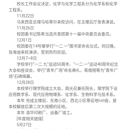
校长工作会议决定，化学与化学工程系分为化学系和化学
工程系。
11月22日
马来西亚总理马哈蒂尔来校访问，在主楼后厅发表演说。
11月26日
校团委书记陈希当选共青团第十一届中央委员会委员。
12月1日
校团委在14号楼举行“一二·一”图书室命名仪式。同日晚，
张海迪来校演讲，受到热烈欢迎。
12月7~8日
学校举行“一二·九”运动50周年、“一二·一”运动40周年纪念
大会和座谈会，举行“青年广场”命名典礼，蒋南翔等为“青年广
场”石碑揭幕。
12月28日
本校举行理学院成立大会，周光召兼任院长，理学院下设
应用数学系、现代应用物理系、化学系、生物科学与技术系。
本年 完成主楼前、东南小区、西北小区等征地649亩，是
本校解放后第二次大规模的征地。
本年 清华印刷厂、设备厂竣工。
[年度相关链接]
5月27日