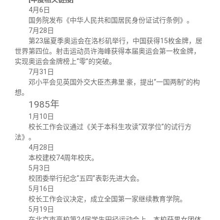
4月6日
国务院发布《中华人民共和国居民身份证试行条例》。
7月28日
第23届夏季奥运会在洛杉矶举行，中国获得15枚金牌，居
世界第四位。射击运动员许海峰获得本届奥运会第一枚金牌，
实现奥运会金牌榜上“零”的突破。
7月31日
邓小平会见英国外交大臣杰弗里·豪，提出“一国两制”的构
想。
1985
年
1月10日
校长工作会议通过《关于本科生攻读“双学位”的试行方
法》。
4月28日
本校建校74周年校庆。
5月3日
校团委举行纪念“五四”表彰先进大会。
5月16日
校长工作会议决定，成立全国第一家继续教育学院。
5月19日
在北京市高校第24届学生田径运动会上，本校获男女团体