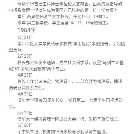
关闭
义工计划
新媒体平台
青春风采
信息化服务
总会简介
清华举行首批工科博士学位论文答辩会，由高景德指导的
电机系女博士倪以信成为我国自己培养的第一位工学女博士。
本年 高景德任清华大学校长，任期1983 - 1988年。
校友文苑
三创大赛
会长致辞
本年 第三教学楼、学生宿舍16、17、18号楼竣工。
1984
年
2月21日
校友讲坛
实用信息
总会章程
第四军医大学学员代表来校做“华山抢险”事迹报告，引起热
烈反响。
2月23日
校友视界
理事会名单
校长办公室发出通知，成立社会科学系，设置“马列主义基
础”和“思想政治教育”两个专业。
制度法规
4月25日
校长工作会议决定，物理系一、二部合并为物理系，聘请
周光召兼任系主任。
联系我们
4月29日
清华大学建校73周年校庆，举行第二十七届学生田径运动
会。
5月19日
清华大学经济管理学院成立大会举行，朱镕基兼任院长。
5月30日
团中央书记、校友胡锦涛来校与水利系师生座谈。