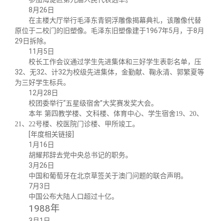
8月26日
在主楼大厅举行毛泽东青铜浮雕像揭幕典礼，该雕像代替
原位于二校门的旧塑像。毛泽东旧塑像建于1967年5月，于8月
29日拆除。
11月5日
校长工作会议通过学生先进集体和三好学生表彰名单，压
32、无32、计32为校级先进集体，金勤献、鞠永清、郭繁夏等
为三好学生标兵。
12月28日
校团委举行“五星级宿舍”大奖赛发奖大会。
本年 第四教学楼、文科楼、体育中心、学生宿舍19、20、
21、22号楼、校医院门诊楼、甲所竣工。
[年度相关链接]
1月16日
胡耀邦辞去党中央总书记的职务。
3月26日
中国和葡萄牙在北京草签关于澳门问题的联合声明。
7月3日
中国公布大陆人口超过十亿。
1988
年
3月1日