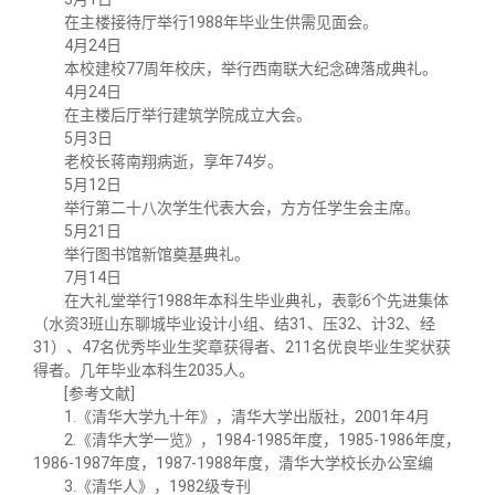
在主楼接待厅举行1988年毕业生供需见面会。
4月24日
本校建校77周年校庆，举行西南联大纪念碑落成典礼。
4月24日
在主楼后厅举行建筑学院成立大会。
5月3日
老校长蒋南翔病逝，享年74岁。
5月12日
举行第二十八次学生代表大会，方方任学生会主席。
5月21日
举行图书馆新馆奠基典礼。
7月14日
在大礼堂举行1988年本科生毕业典礼，表彰6个先进集体
（水资3班山东聊城毕业设计小组、结31、压32、计32、经
31）、47名优秀毕业生奖章获得者、211名优良毕业生奖状获
得者。几年毕业本科生2035人。
[参考文献]
1.《清华大学九十年》，清华大学出版社，2001年4月
2.《清华大学一览》，1984-1985年度，1985-1986年度，
1986-1987年度，1987-1988年度，清华大学校长办公室编
3.《清华人》，1982级专刊