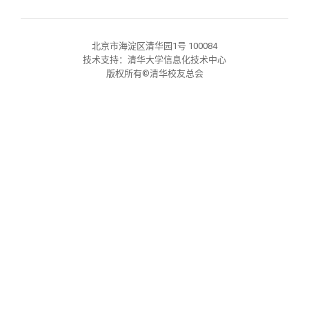
关闭
义工计划
新媒体平台
青春风采
信息化服务
总会简介
校友文苑
三创大赛
会长致辞
北京市海淀区清华园1号 100084
技术支持：清华大学信息化技术中心
版权所有©清华校友总会
校友讲坛
实用信息
总会章程
校友视界
理事会名单
制度法规
联系我们