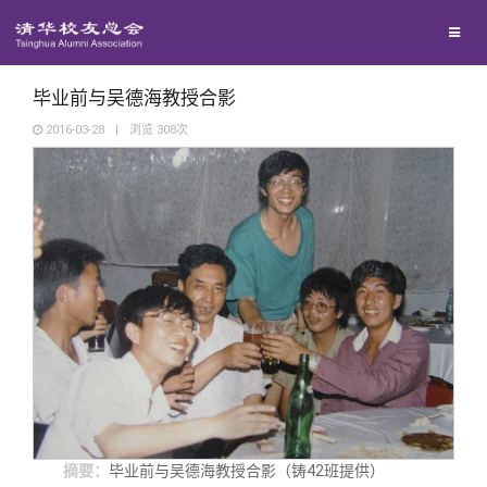
兴趣群体
西南联大校友会
毕业前与吴德海教授合影
2016-03-28
|
浏览
308
次
回馈母校
媒体平台
捐赠项目
百年清华
捐赠新闻
《清华校友通讯》
校友服务
捐赠纪事
《水木清华》
清华人物
校友总会
捐赠方法
我要订阅
清华故事
终身学习
摘要：
毕业前与吴德海教授合影（铸42班提供）