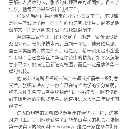
子都被人拒绝的人，张帆的心理落差可想而知。但为了
生存，他每天还是继续出门找工作。
张帆先后在硅谷的两家创业型小公司工作，不过都
是在生产线上忙碌，而且时间也只有几个月，倒不是他
做不来，而是这两家小公司很快就倒闭了。
换到第三家企业，终于稳定了，那是一家图像设备
处理公司，张帆作技术员。直到一年后，他开始反思，
自己来美国的目的是什么，就是为了给一家无名小企业
打工吗？自己当年在清华是精英中的精英，如今又怎能
甘于平庸？他决定重新进入校园，而且一定是像清华一
样的名校。
他决定申请斯坦福试一试。在通过托福等一系列考
试后，张帆又递交了一份自己在清华大学的学分证明，
终于从数千名应试者中脱颖而出。
年夏，他不仅得
1995
到了斯坦福的全额奖学金，还直接进入大学三年级学习
经济学。
进入斯坦福的张帆依然像当年在清华时一样，边学
习边打工。其间他还获得了到华尔街实习的机会。张帆
第一次实习的公司叫
。这是一家在华尔街刚
Smith Barney