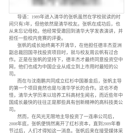
关闭
义工计划
新媒体平台
青春风采
信息化服务
总会简介
导语：
年进入清华的张帆虽然在学校就读的时
1989
校友文苑
三创大赛
会长致辞
间只有
年，但他依然是清华校友。张帆在成功后，也
3
从未忘记母校。他经常受邀回到清华大学发表演讲，并
校友讲坛
实用信息
总会章程
担任一些校内竞赛的评委。
张帆的成长始终离不开清华，在他担任德丰杰亚洲
副总裁回国寻找投资项目时，就与校友周云帆有过合
校友视界
理事会名单
作。正是在张帆的坚持下，德丰杰才最终同意投资空中
网，他们也成为中国企业从成立到上市用时最短的公
司。
制度法规
而在与沈南鹏共同成立红杉中国基金后，张帆主导
的第一个项目竟然也是与清华学长的合作。这也不奇
联系我们
怪，清华大学历来以培养工科高材生闻名，而近些年中
国成长最快的往往正是那些具有创新精神的高科技类公
司。
然而，在风光无限地主导投资了一连串公司后，
年底，张帆便悄然离开了红杉资本，直到
年春
2008
2009
节过后，人们才得知这一消息。张帆后来在接受媒体采