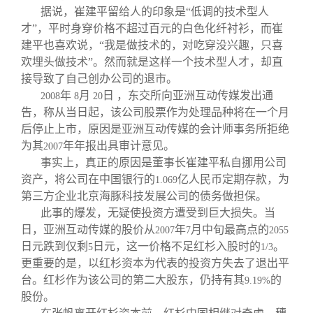
据说，崔建平留给人的印象是“低调的技术型人
才”，平时身穿价格不超过百元的白色化纤衬衫，而崔
建平也喜欢说，“我是做技术的，对吃穿没兴趣，只喜
欢埋头做技术”。然而就是这样一个技术型人才，却直
接导致了自己创办公司的退市。
年
月
日 ，东交所向亚洲互动传媒发出通
2008
8
20
告，称从当日起，该公司股票作为处理品种将在一个月
后停止上市，原因是亚洲互动传媒的会计师事务所拒绝
为其
年年报出具审计意见。
2007
事实上，真正的原因是董事长崔建平私自挪用公司
资产，将公司在中国银行的
亿人民币定期存款，为
1.069
第三方企业北京海豚科技发展公司的债务做担保。
此事的爆发，无疑使投资方遭受到巨大损失。当
日，亚洲互动传媒的股价从
年
月中旬最高点的
2007
7
2055
日元跌到仅剩
日元，这一价格不足红杉入股时的
。
5
1/3
更重要的是，以红杉资本为代表的投资方失去了退出平
台。红杉作为该公司的第二大股东，仍持有其
的
9.19%
股份。