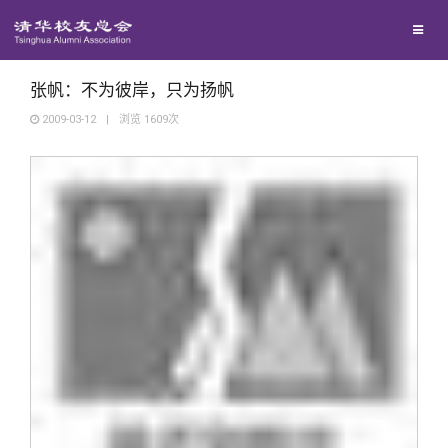
兴趣群体
西南联大校友会
张帆：不为彼岸，只为扬帆
2009-03-12
|
浏览
1609
次
回馈母校
媒体平台
捐赠项目
百年清华
捐赠新闻
《清华校友通讯》
校友服务
捐赠纪事
《水木清华》
清华人物
校友总会
捐赠方法
我要订阅
清华故事
终身学习