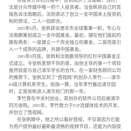
在投资分众的过程中，张帆结识了沈南鹏，当时，
沈是分众传媒中唯一的个人投资者。当张帆将自己的苦
恼告诉沈南鹏后，沈则表达了创立一支中国本土投资机
构的想法，二人一拍即合。
年
月，张帆辞去德丰杰全球董事一职，专心与
2005
6
沈南鹏筹划成立一支中国基金。最初，摆在他们面前的
路有两条：一是建立一个完全独立的基金，二是而是引
入一个成熟的品牌，共建中国基金。
年
月底，张帆和沈南鹏领导的红杉中国基金正
2005
8
式成立。令张帆意想不到的是，由他主导的第一个项目
竟然就是与自己清华学长的合作。在一家财务顾问公司
的推荐下，张帆见到了“悠视网”的创办人李竹——清华
级计算机系学生。掐指一算，当年李竹搬出清华园
84
时，正是张帆进入清华校门的那一年。
李竹曾在中关村创业，其创办的软件公司后被清华
同方收购。
年，李竹致力于
流媒体技术的开发，
2005
P2P
并创立了悠视网。
在张帆眼中，他之所以看好悠视，不仅是因为它能
为用户提供最好最新最流畅的视频节目，还能为内容提