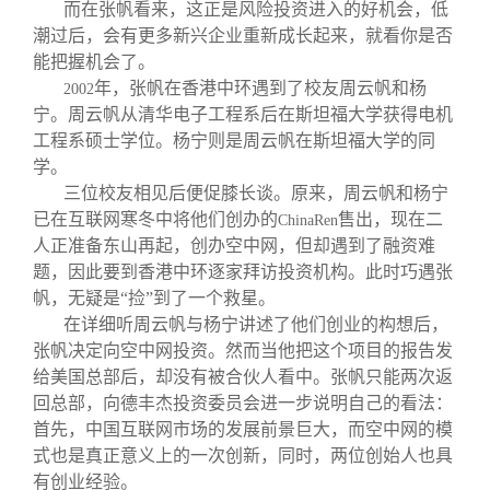
而在张帆看来，这正是风险投资进入的好机会，低
潮过后，会有更多新兴企业重新成长起来，就看你是否
能把握机会了。
年，张帆在香港中环遇到了校友周云帆和杨
2002
宁。周云帆从清华电子工程系后在斯坦福大学获得电机
工程系硕士学位。杨宁则是周云帆在斯坦福大学的同
学。
三位校友相见后便促膝长谈。原来，周云帆和杨宁
已在互联网寒冬中将他们创办的
售出，现在二
ChinaRen
人正准备东山再起，创办空中网，但却遇到了融资难
题，因此要到香港中环逐家拜访投资机构。此时巧遇张
帆，无疑是“捡”到了一个救星。
在详细听周云帆与杨宁讲述了他们创业的构想后，
张帆决定向空中网投资。然而当他把这个项目的报告发
给美国总部后，却没有被合伙人看中。张帆只能两次返
回总部，向德丰杰投资委员会进一步说明自己的看法：
首先，中国互联网市场的发展前景巨大，而空中网的模
式也是真正意义上的一次创新，同时，两位创始人也具
有创业经验。