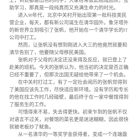
上，到处都是出色的同学，大家经常彼此结成团队，互
助学习，那真是一段纯真而又充满生命力的时光。
进入
年代，北京中关村开始出现第一批科技类民
90
营企业，每天，都有新公司诞生在清华园外。象牙塔外
的新世界立刻吸引了张帆，他开始在一个清华学长的
IT
公司中打工。
然而，让张帆没有想到刚进入大三的他竟然就要和
清华告别了，他要随父母移民美国。
张帆对于父母的决定还没来得及反应，就已登上了
赴美的班机。今天的张帆认为，他当初的决定是否正确
已经不重要了，但那次出国无疑给他带来了一个机会。
在中关村打过工，有了一定社会阅历的张帆觉得到
了美国应该先工作，尽快适应新环境。没有学历和专长
的他在找工作时几经碰壁，最后终于在一家中餐馆得到
了服务生的工作。
可惜得来不易，失去得更快。初来乍到的张帆不仅
对语言不过关，对餐馆的菜名更是迷迷糊糊，因此很快
就被老板炒了鱿鱼。
从一名清华的一等奖学金获得者，变成一个连端盘