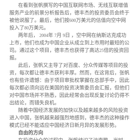
在看到张帆撰写的中国互联网市场、无线互联增值
服务产业的前景分析报告后，德丰杰的投资委员会终于
被他说服了。最后，他们按
万美元的估值向空中网
600
投入了
万美元。
80
两年后，
年
月
日 ，空中网在纳斯达克成功
2004
7
9
上市，他们也成为中国企业从成立到上市用时最短的公
司。通过这个项目，德丰杰也获得了高达
倍的投资回
25
报。
此后，张帆又主导了对百度、分众传媒等项目的投
资，每次都让德丰杰获利丰厚。然而，在这背后，张帆
也有些许遗憾：由于项目审批权掌握在总部手中，因此
每次都必须向远在美国的投资决策委员会汇报，但他们
对中国市场并不熟悉，因此经常会出现反复讨论仍得不
出结论，而错失良机。
随着中国经济发展的加快以及越来越多的风险投资
进入中国，张帆越来越强烈地感到，德丰杰的这种操作
模式已经不能适应中国经济日新月异的发展形势。
自由的方向