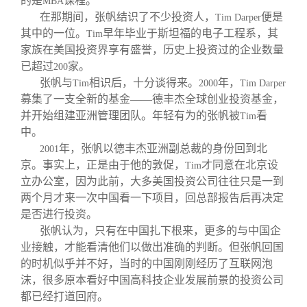
的是
课程。
MBA
在那期间，张帆结识了不少投资人，
便是
Tim Darper
其中的一位。
早年毕业于斯坦福的电子工程系，其
Tim
家族在美国投资界享有盛誉，历史上投资过的企业数量
已超过
家。
200
张帆与
相识后，十分谈得来。
年，
Tim
2000
Tim Darper
募集了一支全新的基金——德丰杰全球创业投资基金，
并开始组建亚洲管理团队。年轻有为的张帆被
看
Tim
中。
年，张帆以德丰杰亚洲副总裁的身份回到北
2001
京。事实上，正是由于他的敦促，
才同意在北京设
Tim
立办公室，因为此前，大多美国投资公司往往只是一到
两个月才来一次中国看一下项目，回总部报告后再决定
是否进行投资。
张帆认为，只有在中国扎下根来，更多的与中国企
业接触，才能看清他们以做出准确的判断。但张帆回国
的时机似乎并不好，当时的中国刚刚经历了互联网泡
沫，很多原本看好中国高科技企业发展前景的投资公司
都已经打道回府。