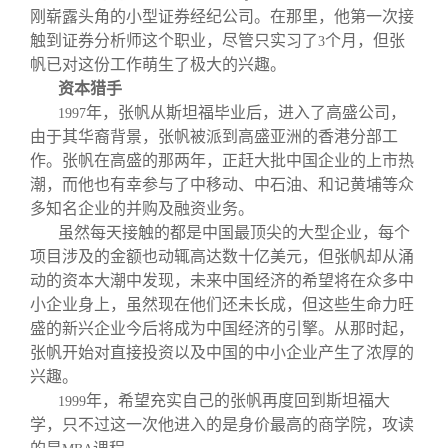
刚崭露头角的小型证券经纪公司。在那里，他第一次接
触到证券分析师这个职业，尽管只实习了
个月，但张
3
帆已对这份工作萌生了极大的兴趣。
资本猎手
年，张帆从斯坦福毕业后，进入了高盛公司，
1997
由于其华裔背景，张帆被派到高盛亚洲的香港分部工
作。张帆在高盛的那两年，正赶大批中国企业的上市热
潮，而他也有幸参与了中移动、中石油、和记黄埔等众
多知名企业的并购及融资业务。
虽然每天接触的都是中国最顶尖的大型企业，每个
项目涉及的金额也动辄高达数十亿美元，但张帆却从涌
动的资本大潮中发现，未来中国经济的希望将在众多中
小企业身上，虽然现在他们还未长成，但这些生命力旺
盛的新兴企业今后将成为中国经济的引擎。从那时起，
张帆开始对直接投资以及中国的中小企业产生了浓厚的
兴趣。
年，希望充实自己的张帆再度回到斯坦福大
1999
学，只不过这一次他进入的是身价最高的商学院，攻读