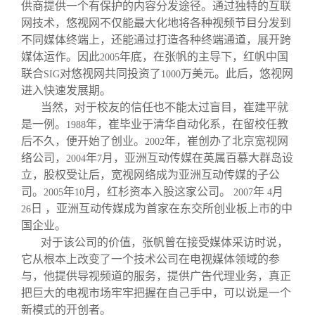
供商提供一个有保护的内容分发途径。通过独特的互联
网技术，悠视网不仅能最大化地将各种视频节目分发到
不同媒体终端上，还能通过打造各种终端通道，展开跨
媒体运作。因此
年底，在张帆的主导下，红帆中国
2005
联合
对悠视网共同投资了
万美元。此后，悠视网
SIG
1000
进入快速发展期。
当然，对于校友的信任也不能太过盲目，崔建平就
是一例。
年，崔毕业于清华自动化系，在留校任教
1988
后不久，便开始了创业。
年，崔创办了北京宽视网
2002
络公司，
年
月，亚洲互动传媒在英属百慕大群岛设
2004
7
立，股权受让后，宽视网络成为亚洲互动传媒的子公
司。
年
月，红杉资本入股这家公司。
年
月
2005
10
2007
4
日 ，亚洲互动传媒成为首家在东交所创业板上市的中
26
国企业。
对于该公司的价值，张帆曾在接受媒体采访时说，
它从根本上改变了一个技术公司在电视媒体领域的参
与，他提供导视频道的服务，提供广告代理业务，真正
把巨大的电视市场牢牢把握在自己手中，可以说是一个
新模式的开创者。