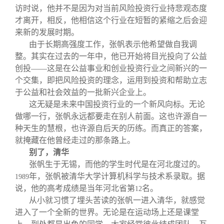
访时说，他并不是因为对当前风险投资行业持悲观态度
才离开，相反，他相信这个行业在短暂的紧缩之后会迎
来新的发展时期。
由于长期高强度工作，张帆表示他希望做自我调
整。其实在过去的一年中，他已开始将目光投向了公益
创投——这是在公益事业和创业投资行业之间新兴的一
个交集，即把风险投资的理念，运用到投资和帮助立志
于公益和社会效益的一批新兴企业上。
这无疑是未来中国投资行业的一个新风向标。无论
做哪一行，张帆永远都要走在别人前面。这也许源自一
种天生的慧根，也许源自后天的历练。而真正的答案，
就掩藏在他曾经走过的那条路上。
别了，清华
张帆生于无锡，而他的学生时代是在河北度过的。
年，张帆被清华大学计算机科学与技术系录取。据
1989
说，他的高考成绩是当年河北省第
名。
12
从小就习惯了埋头苦读的张帆一进入清华，就感觉
进入了一个全新的世界。无论是在运动场上还是课堂