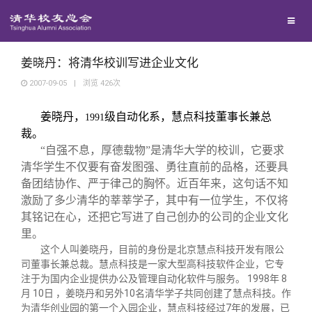
兴趣群体
西南联大校友会
姜晓丹：将清华校训写进企业文化
2007-09-05
|
浏览
426
次
回馈母校
姜晓丹，
级自动化系，慧点科技董事长兼总
1991
裁。
媒体平台
捐赠项目
“自强不息，厚德载物”是清华大学的校训，它要求
清华学生不仅要有奋发图强、勇往直前的品格，还要具
备团结协作、严于律己的胸怀。近百年来，这句话不知
百年清华
捐赠新闻
《清华校友通讯》
激励了多少清华的莘莘学子，其中有一位学生，不仅将
其铭记在心，还把它写进了自己创办的公司的企业文化
校友服务
捐赠纪事
《水木清华》
清华人物
里。
这个人叫姜晓丹，目前的身份是北京慧点科技开发有限公
司董事长兼总裁。慧点科技是一家大型高科技软件企业，它专
校友总会
捐赠方法
我要订阅
清华故事
终身学习
注于为国内企业提供办公及管理自动化软件与服务。
1998
年
8
月
10
日 ，姜晓丹和另外
10
名清华学子共同创建了慧点科技。作
为清华创业园的第一个入园企业，慧点科技经过
7
年的发展，已