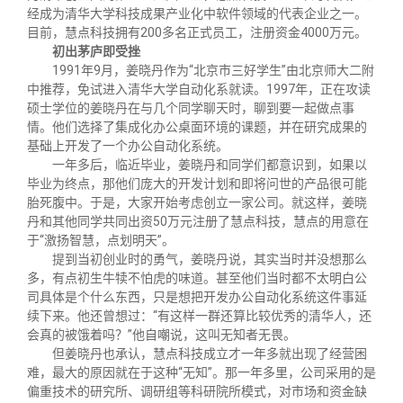
关闭
义工计划
新媒体平台
青春风采
信息化服务
总会简介
经成为清华大学科技成果产业化中软件领域的代表企业之一。
目前，慧点科技拥有
200
多名正式员工，注册资金
4000
万元。
初出茅庐即受挫
校友文苑
三创大赛
会长致辞
1991
年
9
月，姜晓丹作为“北京市三好学生”由北京师大二附
中推荐，免试进入清华大学自动化系就读。
1997
年，正在攻读
硕士学位的姜晓丹在与几个同学聊天时，聊到要一起做点事
校友讲坛
实用信息
总会章程
情。他们选择了集成化办公桌面环境的课题，并在研究成果的
基础上开发了一个办公自动化系统。
一年多后，临近毕业，姜晓丹和同学们都意识到，如果以
校友视界
理事会名单
毕业为终点，那他们庞大的开发计划和即将问世的产品很可能
胎死腹中。于是，大家开始考虑创立一家公司。就这样，姜晓
丹和其他同学共同出资
50
万元注册了慧点科技，慧点的用意在
制度法规
于“激扬智慧，点划明天”。
提到当初创业时的勇气，姜晓丹说，其实当时并没想那么
多，有点初生牛犊不怕虎的味道。甚至他们当时都不太明白公
联系我们
司具体是个什么东西，只是想把开发办公自动化系统这件事延
续下来。他还曾想过：“有这样一群还算比较优秀的清华人，还
会真的被饿着吗？”他自嘲说，这叫无知者无畏。
但姜晓丹也承认，慧点科技成立才一年多就出现了经营困
难，最大的原因就在于这种“无知”。那一年多里，公司采用的是
偏重技术的研究所、调研组等科研院所模式，对市场和资金缺