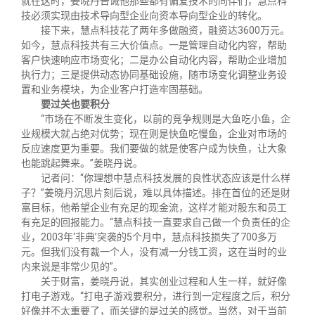
就在这时，姜晓丹告诫他那些都有偏爱技术的同伴们，慧点科
技必须实现由技术导向型企业向资本导向型企业的转化。
接下来，慧点科技花了两年多做融资，融资达
3600
万元。
如今，慧点科技共有三大价值点。一是管理自动化内容，帮助
客户快速响应市场变化；二是办公自动化内容，帮助企业增加
执行力；三是提供动态协同基础设施，随市场变化调整业务设
置和业务模块，为企业客户打造牢固基础。
要过关也要积分
“市场在不断发生变化，以前的竞争规则是大鱼吃小鱼，企
业规模大就占绝对优势；现在则是快鱼吃慢鱼，企业对市场的
反应速度更为重要。我们要做的就是使客户成为快鱼，让大象
也能跳起舞来。”姜晓丹说。
记者问：“你理想中慧点科技发展的良性状态应该是什么样
子？”姜晓丹沉思片刻后说，难以具体描述。排在首位的还是财
富目标，他希望企业有充足的现金流，这样才能对股东和员工
有充足的回报能力。“慧点科技一直要求自己做一个负责任的企
业，
2003
年‘非典’突袭的
5
个月中，慧点科技损失了
700
多万
元。但我们没有裁一个人，没有减一分钱工资，这在当时的业
内来说是非常少见的”。
关于财富，姜晓丹说，其实创业过程和人生一样，就好像
打电子游戏。“打电子游戏要积分，进行到一定程度之后，积分
好像并不太重要了，而关键的是过关的感觉。当然，对于当前