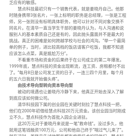
乏应有的敏感。
慧点科技最初只有一个销售代表，就是姜晓丹自己。他那
时随身携带
3
张名片，一张上标明的职务是总经理，一张是工程
师，另一张则没有标明具体职务，他可以针对不同对象交换不
同名片。在清华一直当学生干部的姜晓丹认为，与人沟通和说
服别人的基本素质自己还是有的，因此抛头露面并不是最大的
挑战。真正的困难是如何跨越学校与社会的鸿沟。“举一个最简
单的例子，当时，进比较高档的饭店请客户吃饭，我都不知道
应该怎么点菜，真是尴尬万分”。
不看重市场和资金的后果终于在公司成立的第二年爆发。
1999
年底，慧点科技的资金出现断流，连工资、房租都付不出
了。“每月
8
日是公司发工资的日子，一连三四个月里，每个月
的五六日我就开始偏头疼”。
由技术导向型转向资本导向型
被动的境遇也让姜晓丹冷静下来，他真正开始去深入了解
到底应该如何做公司。
清华科技园下属的创业园在关键时刻拉了慧点科技一把，
他们在
2000
年初借给慧点科技
20
万元资金。该创业园当时刚成
立不久，慧点科技作为首批入园企业进驻。
这
20
万元对于姜晓丹来说是一笔“救命钱”。没过多久，他
就用这笔钱融资
100
万元，公司和他自己终于“喘过气儿来了”。