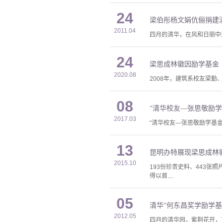
24
梁伯彤杨文娟伉俪捐建
2011.04
四月的清华，在风和日丽中
24
梁思成林徽因励学基金
2020.08
2008年，建筑系校友梁
08
“清华校友—张思敬励学
2017.03
“清华校友—张思敬励学基金
13
昆明办特展现梁思成林
2015.10
193份珍贵史料、443
得以首....
05
清华“何东昌奖学励学基
2012.05
四月的清华园，紫荆花开，