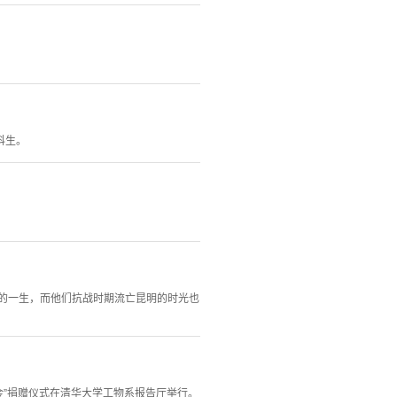
科生。
者的一生，而他们抗战时期流亡昆明的时光也
金”捐赠仪式在清华大学工物系报告厅举行。