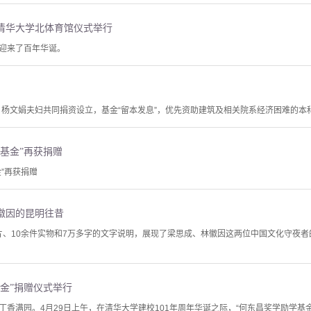
清华大学北体育馆仪式举行
迎来了百年华诞。
勤、杨文娟夫妇共同捐资设立，基金“留本发息”，优先资助建筑及相关院系经济困难的本
基金”再获捐赠
”再获捐赠
徽因的昆明往昔
张照片、10余件实物和7万多字的文字说明，展现了梁思成、林徽因这两位中国文化守夜
金”捐赠仪式举行
丁香满园。4月29日上午，在清华大学建校101年周年华诞之际，“何东昌奖学励学基