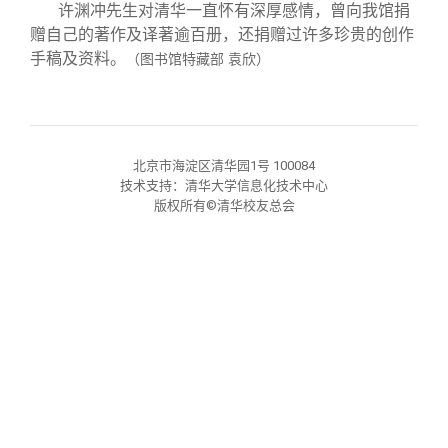
校友文苑
三创大赛
会长致辞
许渊冲先生对清华一直怀有深厚感情，曾向我馆捐
赠自己的著作及译著逾百册，还捐赠过许多珍贵的创作
手稿及资料。
（图书馆特藏部 袁欣）
校友讲坛
实用信息
总会章程
校友视界
理事会名单
北京市海淀区清华园1号 100084
技术支持：清华大学信息化技术中心
制度法规
版权所有©清华校友总会
联系我们