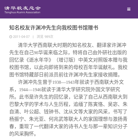
兴趣群体
捐赠方法
西南联大校友会
义工计划
知名校友许渊冲先生向我校图书馆赠书
2011-04-07
|
浏览
989
次
清华大学西南联大时期的知名校友、翻译家许渊冲
媒体平台
先生在自己
华诞来临之际，特将自己由外研社出版的
90
回忆录《逝水年华》（增订版）中英文对照版本赠与我
百年清华
《清华校友通讯》
校图书馆，以此向即将到来的母校百年华诞献礼。我校
图书馆特藏部日前派员前往许渊冲先生家接收捐赠。
许渊冲先生曾于
—
年就读于西南联大外文
1938
1943
校友服务
《水木清华》
清华人物
系，
—
就读于清华大学研究院外国文学研究
1944
1946
所。此书是许先生的回忆录，记录了自己从西南联大到
校友总会
我要订阅
清华故事
终身学习
巴黎大学的学术与人生历程，追缅了陈寅恪、吴宓、朱
自清、叶公超、钱钟书、沈从文等大家的风采，书写了
杨振宁、朱光亚、何兆武等联大人的家国理想与激扬青
关闭
新媒体平台
青春风采
信息化服务
总会简介
春，重现了一代翻译大家的诗书人生与那一辈知识分子
的风采胸怀。