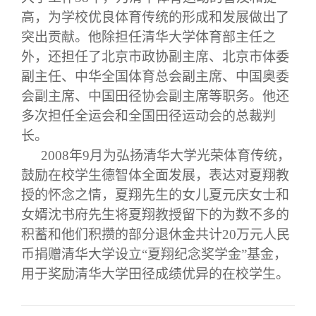
校友文苑
三创大赛
会长致辞
高，为学校优良体育传统的形成和发展做出了
突出贡献。他除担任清华大学体育部主任之
校友讲坛
实用信息
总会章程
外，还担任了北京市政协副主席、北京市体委
副主任、中华全国体育总会副主席、中国奥委
校友视界
理事会名单
会副主席、中国田径协会副主席等职务。他还
多次担任全运会和全国田径运动会的总裁判
制度法规
长。
2008
年9月为弘扬清华大学光荣体育传统，
鼓励在校学生德智体全面发展，表达对夏翔教
联系我们
授的怀念之情，夏翔先生的女儿夏元庆女士和
女婿沈书府先生将夏翔教授留下的为数不多的
积蓄和他们积攒的部分退休金共计20万元人民
币捐赠清华大学设立“夏翔纪念奖学金”基金，
用于奖励清华大学田径成绩优异的在校学生。