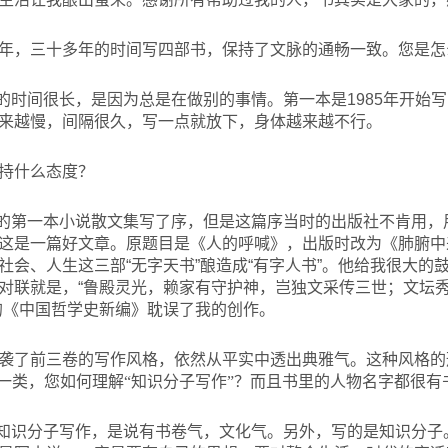
2018年，三十多年的时间写四部书，保持了文脉的通畅一致。您是
的时间很长，是因为总是在做别的事情。第一本是1985年开始
来越慢，间隔很久，写一点就放下，身体越来越不行。
持什么态度？
的第一本小说散文集写了序，但是这篇序当时的出版社不肯用，
这是一篇好文章。原题目是《人的呼喊》，出版时改为《肺腑中
社会、人生这三部“无字天书”酿造成“有字人书”。他给我很大的
对联就是，“鲁殿灵光，赖家有守护神，岂独文采传三世；文坛
的《中国哲学史新编》耽误了我的创作。
袭了前三卷的写作风格，依然从平实中透出典雅气。这种风格的
”一类，您如何理解“知识分子写作”？而且书里的人物名字都很有
知识分子写作，是说有书卷气，文化气。另外，写的是知识分子