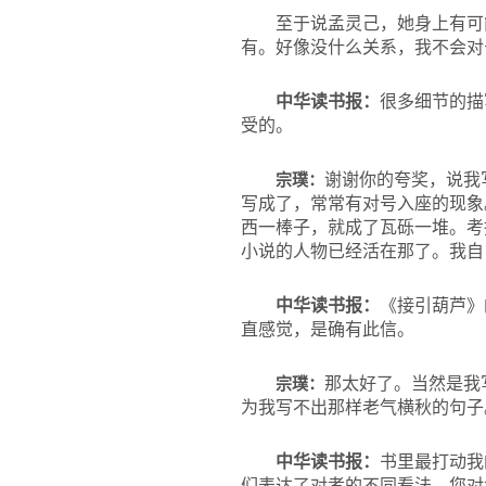
至于说孟灵己，她身上有可
有。好像没什么关系，我不会对
中华读书报：
很多细节的描
受的。
宗璞：
谢谢你的夸奖，说我
写成了，常常有对号入座的现象
西一棒子，就成了瓦砾一堆。考
小说的人物已经活在那了。我自
中华读书报：
《接引葫芦》
直感觉，是确有此信。
宗璞：
那太好了。当然是我
为我写不出那样老气横秋的句子
中华读书报：
书里最打动我
们表达了对孝的不同看法。您对