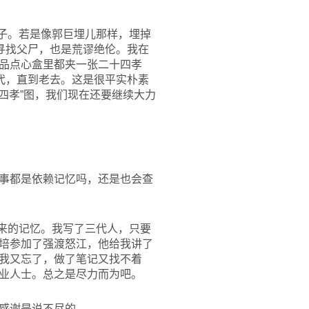
子。若是像郭巨埋儿那样，埋掉
寻找父尸，也是荒谬绝伦。我在
品点心盒里都夹一张二十四孝
代，直到老去。这是很平实朴素
四孝”图，我们现在还要继续大力
事都是依赖记忆吗，还是也会查
来的记忆。我写了三代人，只要
培参加了强渡怒江，他给我讲了
我又忘了，做了笔记又找不着
业人士。总之是尽力而为吧。
感谢是说不尽的。