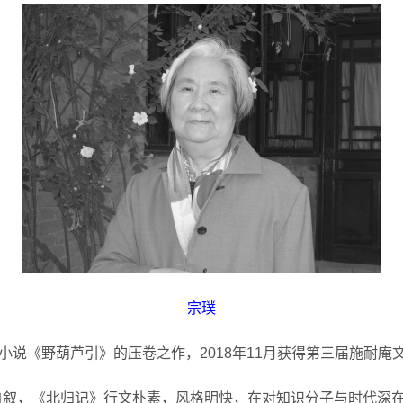
宗璞
小说《野葫芦引》的压卷之作，2018年11月获得第三届施耐庵
自叙，《北归记》行文朴素，风格明快，在对知识分子与时代深