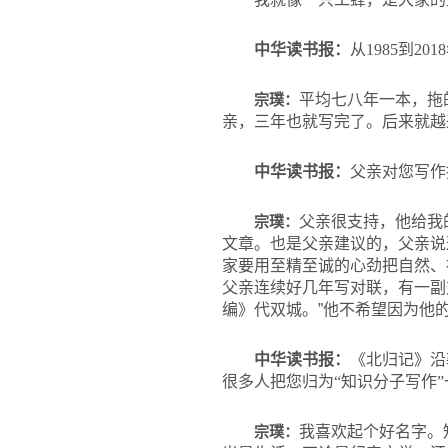
中华读书报：
从1985到
宗璞：
平均七八年一本，拖
亲，三年也就写完了。后来就越
中华读书报：
父亲对您写作
宗璞：
父亲很支持，他给我
文章。也是父亲建议的，父亲说
家要用至精至诚的心劲把自然、
父亲连续好几年写对联，有一副
编》代双城。”他不希望因为他
中华读书报：
《北归记》沿
很多人把您归为“知识分子写作
宗璞：
我喜欢起个好名字。