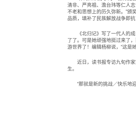
清非、严亮祖、澹台玮等仁人志
不老和思想上的历久弥新。”颁
品质，填补了民族解放战争即抗
《北归记》写了一代人的成
了了。可是她顽强地挺过来了，
游世界了！编辑杨柳说，“这是
近日，读书报专访九旬作家
生。
“那就是新的挑战／快乐地