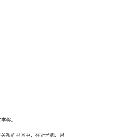
文学奖。
在关系的书写中，在对孟樾、吕