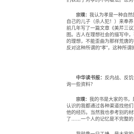
宗璞：
我认为孝是一种自然
自己的儿子（杀人犯！）来奉养
前几年写了一篇文章《美芹三议
图。古人在理想社会的描写中，
的理想，不能歪曲为那样荒唐的
反对这种所谓的“孝”，这种所谓
中华读书报：
反内战、反饥
询一些资料？
宗璞：
我的书是大家的书，
认识的我都通过各种渠道找他们
他的经历。当然我也参考别的材
了……一个人的记忆是不完整的
我就像一只工蜂，是大家的