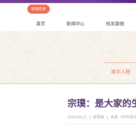
邮箱登录
首页
新闻中心
校友联络
清华人物
宗璞：是大家的
2019-08-21
|
舒晋瑜
|
来源 《中华读书