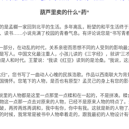
葫芦里卖的什么“药”
的是孟樾一家回到北平的生活。多年离乱，盼望的和平生活终于
、读书……小说充满了校园的青春气息。有评论说您是“书写青春
一部分，在动乱的时代，关系亲密而思想不同的人受到的影响最
是写人。中国文化最注重人，小孩儿读的《三字经》，就讲“三
的是人和时代。王蒙说：“我读《红豆》读到的是沧桑。”我说，这
“北归”，您书写了一曲动人心魄的民族浩歌。作品以西南联大为
国情怀。您笔下的人物，是否也有原型？孟灵己的身上有您的影
说里的人物都是这里一点那里一点糅和在一起的，不是拼凑。糅合
物这一点那一点去对原来的人物，已经不是原来人物的特点了。
破，再抟再炼再调和，我中有你，你中有我。这就是新的人物了
的时候，我常常是被书中人物牵着走的，跟我最初的人物设计有