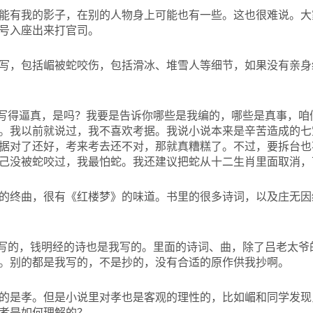
能有我的影子，在别的人物身上可能也有一些。这也很难说。大
号入座出来打官司。
写，包括嵋被蛇咬伤，包括滑冰、堆雪人等细节，如果没有亲身
写得逼真，是吗？我要是告诉你哪些是我编的，哪些是真事，咱
。我以前就说过，我不喜欢考据。我说小说本来是辛苦造成的七
据对了还好，考来考去还不对，那就真糟糕了。不过，要拆台也
己没被蛇咬过，我最怕蛇。我还建议把蛇从十二生肖里面取消，
的终曲，很有《红楼梦》的味道。书里的很多诗词，以及庄无因
写的，钱明经的诗也是我写的。里面的诗词、曲，除了吕老太爷
。别的都是我写的，不是抄的，没有合适的原作供我抄啊。
的是孝。但是小说里对孝也是客观的理性的，比如嵋和同学发现
孝是如何理解的？