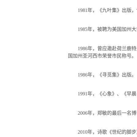
1981
年，《九叶集》出版，
1985
年，被聘为美国加州大
1986
年，曾应邀赴荷兰鹿特
国加州圣河西市荣誉市民称号。
1986
年，《寻觅集》出版。
1991
年，《心象》、《早晨
2006
年，郑敏的最后一名博
2010
年，诗歌《世纪的脚步