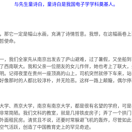
与先生童诗白，童诗白是我国电子学学科奠基人。
，那它一定是幅山水画，充满了诗情哲意。我想，在这幅画卷上
哲使命。
一，我们全家先从南京出发去了庐山避难，过了暑假，又坐船到
了西南联大。我和父亲一位朋友的女儿作伴，她也考上了联大，
明。记得夜里在贵州一座顶高的山上，司机突然就停下车来，站
好像那时的人都比较淳朴，并无险恶。这样一路上颠簸，偶尔停
大学、燕京大学，南京有南京大学，都是很有名望的学府，可是
非常简陋。我们文科的教室，就是几排铁皮房子；弄了一个拱门
外面租民房。清贫且不说，还要时常躲避飞机的轰炸，尽管如此
空气活跃，创造了中国教育史上的罕见奇迹。