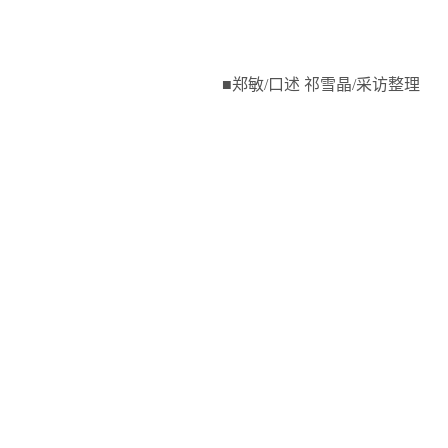
■郑敏
/
口述 祁雪晶
/
采访整理