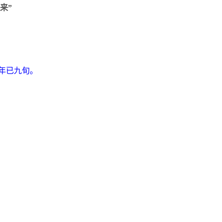
来”
年已九旬。