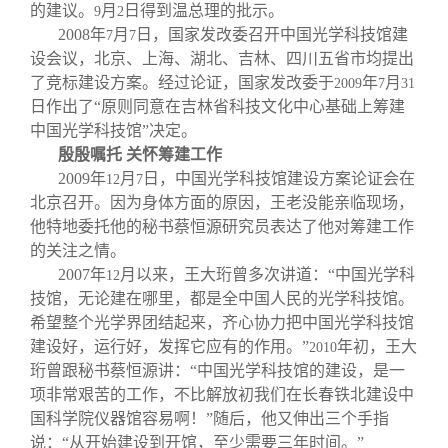
关闭
信息化服务
总会简介
的建议。
月
日得到温总理的批示。
9
2
2008
年
月
日
，国家发改委召开中国光学科技馆建
7
7
设会议，北京、上海、湖北、吉林、四川五省市均提出
三创大赛
会长致辞
了竞标建设方案。经过论证，国家发改委于
年
月
2009
7
31
日作出了“原则同意在吉林省科技文化中心基础上筹建
实用信息
总会章程
中国光学科技馆”决定。
殷殷嘱托 关怀筹建工作
2009
年
月
日
，中国光学科技馆建设方案论证会在
12
7
理事会名单
北京召开。因为身体方面的原因，王老没能亲临现场，
他特地委托他的秘书蔡恒源研究员表达了他对筹建工作
制度法规
的关注之情。
2007
年
月以来，王大珩曾多次讲道：“中国光学科
12
技馆，无论建在哪里，都是全中国人民的光学科技馆。
联系我们
希望整个光学界团结起来，齐心协力把中国光学科技馆
建设好，运行好，发挥它应有的作用。”
年初，王大
2010
珩曾跟秘书蔡恒源讲：“中国光学科技馆的建设，是一
项非常艰苦的工作，不比解放初我们在长春铁北建设中
国科学院仪器馆容易啊！”随后，他又伸出三个手指
说：“从开始建设到开馆，至少需要三年时间。”