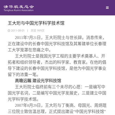
兴趣群体
捐赠方法
我要订阅
清华故事
西南联大校友会
义工计划
新媒体平台
青春风采
王大珩与中国光学科学技术馆
2011-08-01
|
浏览
999
次
2011
年
月
日
，王大珩院士与世长辞。消息传来，
校友文苑
7
21
正在建设中的长春中国光学科技馆及其筹建单位长春理
工大学笼罩在悲痛之中。
校友讲坛
王大珩院士是我国光学工程的主要学术奠基人、开
拓者和组织领导者，杰出的科学家、教育家。在他的倡
导下建设的长春中国光学科技馆，是他为中国光学事业
校友视界
留下的浓重一笔。
高瞻远瞩 建设光学科技馆
校友服务
王大珩院士临终前有三个未尽的心愿：一是编写中
国光学名词，二是编写中国光学发展史，三是建立中国
光学科学技术馆。
校友总会
终身学习
2007
年
月
日
，王大珩与丁衡高、母国光、周炳琨
8
29
三位院士致信温总理，正式提出建设“中国光学科技馆”