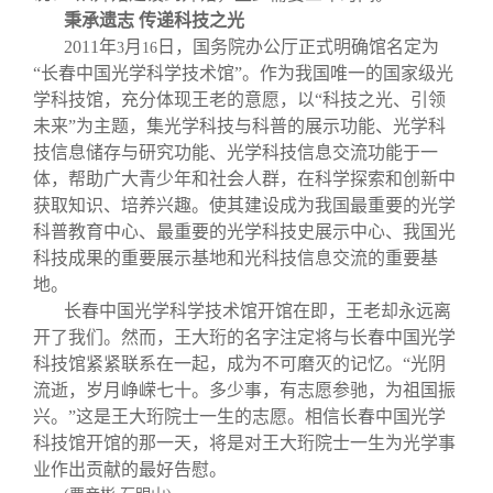
秉承遗志 传递科技之光
2011
年
月
日
，国务院办公厅正式明确馆名定为
3
16
“长春中国光学科学技术馆”。作为我国唯一的国家级光
学科技馆，充分体现王老的意愿，以“科技之光、引领
未来”为主题，集光学科技与科普的展示功能、光学科
技信息储存与研究功能、光学科技信息交流功能于一
体，帮助广大青少年和社会人群，在科学探索和创新中
获取知识、培养兴趣。使其建设成为我国最重要的光学
科普教育中心、最重要的光学科技史展示中心、我国光
科技成果的重要展示基地和光科技信息交流的重要基
地。
长春中国光学科学技术馆开馆在即，王老却永远离
开了我们。然而，王大珩的名字注定将与长春中国光学
科技馆紧紧联系在一起，成为不可磨灭的记忆。“光阴
流逝，岁月峥嵘七十。多少事，有志愿参驰，为祖国振
兴。”这是王大珩院士一生的志愿。相信长春中国光学
科技馆开馆的那一天，将是对王大珩院士一生为光学事
业作出贡献的最好告慰。