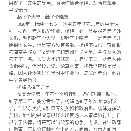
关闭
信息化服务
总会简介
果挨了马先生的臭骂；而始作俑者杨绛，却怡然观变，
平安无事。
起了个大早，赶了个晚集
三创大赛
会长致辞
年，杨绛十七岁，她用五年修完六年的中学课
1928
程，提前一年从振华毕业。杨绛一心一意要报考清华外
实用信息
总会章程
文系，孰料起了个大早，却赶了个晚集——是年清华开
始招收女生，但是南方没有名额。杨绛不得已，转而报
考南京金陵女子文理学院和苏州东吴大学。金陵女大她
理事会名单
考了第一名。东吴大学初试第一，复试第二，状元为孙
令衔夺得；但是校方说，论真本事，状元仍应该是杨
制度法规
绛，因为孙令衔是东吴附中毕业的，复试的考题，他在
中学曾经做过。
杨绛选择了东吴。
联系我们
东吴大学第一年不分文科理科，各门功课一起学。
到了第二年，要分专业了，杨绛遇到了难题
她喜好文
:
学，但是东吴的文科只有法预科和政治系。杨绛选择法
预科，她想的是父亲已经退出官场，从事律师行业，自
己学了法律，将来可以当父亲的助手，再说，在法政部
门做事，有机会接触社会上的方方面面，熟悉人间百