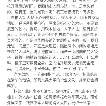
说
‘看见了吗？这是意大利的大理石。’我点头赞赏。她
:
拉开沉重的铜门，我跟她走入图书馆。地，是木头铺
的，没有漆，因为是软木吧？我真想摸摸软木有多软，
可是怕人笑话
捺下心伺得机会，乘人不见，蹲下去摸摸
:
地板，轻轻用指甲掐掐，原来是掐不动的木头，不是做
瓶塞的软木。据说，用软木铺地，人来人往，没有脚步
声……下楼临走，她说
‘还带你去看个厕所。’厕所是不
:
登大雅的，可是清华图书馆的女厕所却不同一般。我们
走进一间屋子，四壁是大理石，隔出两个小间的矮墙是
整块的大理石，洗手池前壁上，横悬一面椭圆形的大镜
子，镶着一圈精致而简单的边，忘了什么颜色，什么质
料，镜子里可照见全身。室内洁净明亮，无垢无尘无
臭，高贵朴质，不显豪华，称得上一个‘雅’字。”
光阴忽忽，一学期弹指而过。
年
月，杨绛结束
1932
7
在清华的借读，领到东吴大学的毕业文凭，并荣获金钥
匙奖。
杨绛至此已离不开清华，命中注定，也已离不开钱
锺书。怎么办？钱锺书怂恿杨绛报考清华研究院，研修
外国文学，钱锺书本人即将跨入大四，杨绛一旦考上，