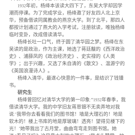
年初，杨绛本该读大四下了，东吴大学却因学
1932
潮而停课。为了完成学业，杨绛邀了好友四人北上京
华，预备借读同属教会的燕京大学。到了北平，那四人
都按计划通过了燕大的入学考试，注册就读，唯独杨绛
临时变卦，改成借读清华。
杨绛长吐一口气，终于圆了清华园之梦。杨绛在东
吴读的是政治，作为主课，她选了蒋廷黻的《西洋政治
史》、浦薛凤的《政治经济史》、史实禄的《人类
学》；出于兴趣，又选了朱自清的《散文》、温源宁的
《英国浪漫诗人》。
杨绛入清华，最遂心快意的一件事，是结识了钱锺
书。
研究生
杨绛曾回忆对清华大学的第一印象
“
年春季，我
:
1932
借读清华大学。我的中学旧友蒋恩钿不无卖弄地对我
说
‘我带你去看看我们的图书馆！墙是大理石的！地是
:
软木的！楼上书库的地是厚玻璃！透亮！望得见楼下的
光！’她带我出了古月堂，曲曲弯弯走到图书馆。她