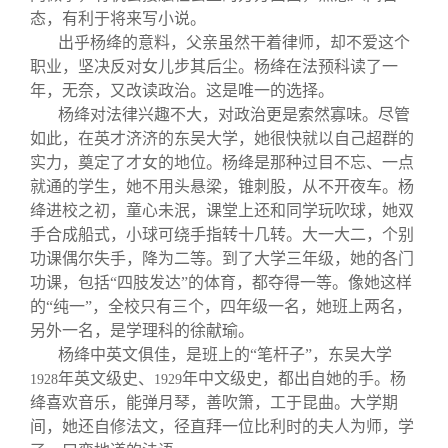
态，有利于将来写小说。
出乎杨绛的意料，父亲虽然干着律师，却不爱这个
职业，坚决反对女儿步其后尘。杨绛在法预科读了一
年，无奈，又改读政治。这是唯一的选择。
杨绛对法律兴趣不大，对政治更是索然寡味。尽管
如此，在英才济济的东吴大学，她很快就以自己超群的
实力，奠定了才女的地位。杨绛是那种过目不忘、一点
就通的学生，她不用头悬梁，锥刺股，从不开夜车。杨
绛进校之初，童心未泯，课堂上还和同学玩吹球，她双
手合成船式，小球可绕手指转十几转。大一大二，个别
功课偶尔失手，降为二等。到了大学三年级，她的各门
功课，包括“四肢发达”的体育，都夺得一等。像她这样
的“纯一”，全校只有三个，四年级一名，她班上两名，
另外一名，是学理科的徐献瑜。
杨绛中英文俱佳，是班上的“笔杆子”，东吴大学
年英文级史、
年中文级史，都出自她的手。杨
1928
1929
绛喜欢音乐，能弹月琴，善吹箫，工于昆曲。大学期
间，她还自修法文，径直拜一位比利时的夫人为师，学