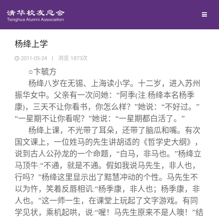
兴趣群体
捐赠方法
我要订阅
清华故事
西南联大校友会
义工计划
新媒体平台
青春风采
杨绛上学
2011-05-24
|
浏览
1873
次
○卞毓方
校友文苑
杨绛八岁在无锡、上海读小学。十二岁，进入苏州
振华女中。父亲有一次问她：“阿季
注
杨绛本名杨季
(
:
校友讲坛
康
，三天不让你看书，你怎么样？”她说：“不好过。”
)
“一星期不让你看呢？”她说：“一星期都白活了。”
杨绛上课，不光带了耳朵，还带了脑瓜和嘴。有次
校友视界
国文课上，一位姓马的先生讲胡适的《哲学史大纲》，
说到古人公孙龙的一个命题，“白马，非马也。”杨绛立
校友服务
马顶牛
“不通，就是不通。假如我说马先生，非人也，
:
行吗？”杨绛这里显示出了黠慧冲动的个性。马先生不
以为忤，笑着反唇相讥
“杨季康，非人也；杨季康，非
:
校友总会
终身学习
人也。”这一师一生，在课堂上玩起了文字游戏。有同
学见状，乘机起哄，说
“喔！马先生原来不是人噢！”结
: