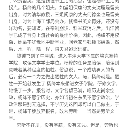
了公费留英。这是钱锺书生活的拐点，也是杨绛生活的
拐点。杨绛的几个姐夫，如堂姐保康的丈夫沈履是留美
出身，时为清华教授，三姐闰康的丈夫何德奎也是留美
出身，时为上海工部局会办，钱锺书英文再好，还没有
洋功名，要知道，在帝制崩溃、科举取消之后，出洋留
学已成了晋身上流社会的最佳阶梯。因此，杨绛不用权
衡，她毫不犹豫地中断学业，回老家与钱锺书结婚，然
后，水一程，陆一程，陪夫君迢迢远征。
钱锺书到了牛津城，进入牛津大学下属的埃克塞特
学院，攻读文学学士学位。杨绛的任务是陪读，陪读则
意味着某种程度的牺牲。俗谚说，一个成功男人的背
后，必有一个为之做出牺牲的女人。喏，杨绛就是。牺
牲一开始就发生了
杨绛本来想进女子学院，研修文学，
:
她慢了一步，报名时，文学名额已满，唯历史尚余空
缺，杨绛不愿学历史，亦如当初在东吴不愿学政治，学
政治那是别无选择，不学历史这回却可以自己做主，于
是，杨绛干脆放弃报名，改为旁听——当然是旁听文
学。
旁听不在册，没有学籍，没有文凭。但是，旁听也