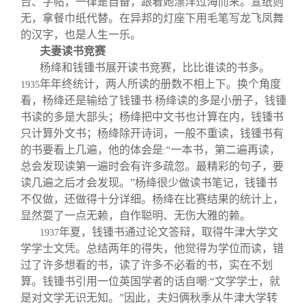
台、字帖，一律是自备，跟着她漂洋过海而来。宣纸则
无，拿餐巾纸代替。在异邦的灯座下用毛笔写龙飞凤舞
的汉字，也是人生一乐。
夫妻读书竞赛
杨绛和钱锺书展开读书竞赛，比比谁读的书多。
年年终统计，两人所读的册数不相上下。换个角度
1935
看，杨绛还是输给了钱锺书
杨绛读的多是小册子，钱锺
:
书读的多是大部头；杨绛把中文书也计算在内，钱锺书
只计算外文书；杨绛除开诗词，一般不重读，钱锺书有
的书要看上几遍，他的体会是
“一本书，第二遍再读，
:
总会发现读第一遍时会有许多疏忽。最精彩的句子，要
读几遍之后才会发现。”杨绛很少做读书笔记，钱锺书
不仅做，还做得十分详细。杨绛在比赛结果的统计上，
显然耍了一点无赖，自作聪明、无伤大雅的赖。
年夏，钱锺书通过论文答辩，取得牛津大学文
1937
学学士文凭。总结两年的得失，他觉得为学位而读，错
过了许多想看的书，读了许多不必看的书，实在不划
算。钱锺书引用一位英国学者的话自嘲
“文学学士，就
:
是对文学无识无知。”因此，夫妇俩秋季从牛津大学转