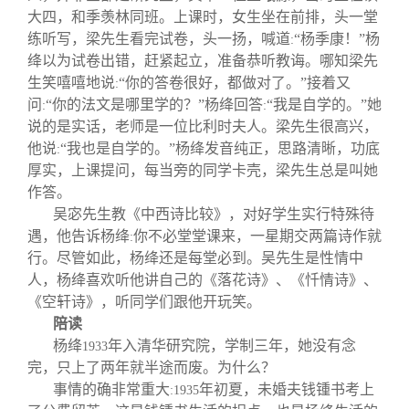
大四，和季羡林同班。上课时，女生坐在前排，头一堂
练听写，梁先生看完试卷，头一扬，喊道
“杨季康！”杨
:
绛以为试卷出错，赶紧起立，准备恭听教诲。哪知梁先
生笑嘻嘻地说
“你的答卷很好，都做对了。”接着又
:
问
“你的法文是哪里学的？”杨绛回答
“我是自学的。”她
:
:
说的是实话，老师是一位比利时夫人。梁先生很高兴，
他说
“我也是自学的。”杨绛发音纯正，思路清晰，功底
:
厚实，上课提问，每当旁的同学卡壳，梁先生总是叫她
作答。
吴宓先生教《中西诗比较》，对好学生实行特殊待
遇，他告诉杨绛
你不必堂堂课来，一星期交两篇诗作就
:
行。尽管如此，杨绛还是每堂必到。吴先生是性情中
人，杨绛喜欢听他讲自己的《落花诗》、《忏情诗》、
《空轩诗》，听同学们跟他开玩笑。
陪读
杨绛
年入清华研究院，学制三年，她没有念
1933
完，只上了两年就半途而废。为什么？
事情的确非常重大
年初夏，未婚夫钱锺书考上
:1935