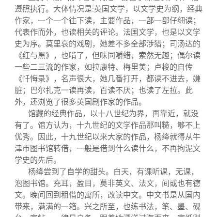
遵照执行。大体情况是
英国文学，以文学史为纲，经典
:
作家，一个一个往下读，主要作品，一部一部仔细读；
代表作而外，也读相关的评论。法国文学，也是以文学
史为序。莫里哀的戏剧，她差不多全部涉猎；司汤达的
《红与黑》，也啃了，但味同嚼蜡，索然无趣；偶尔读
一些二三流的作家，如拉康特、梅里美；卢梭的自传
《忏悔录》，名声很大，她几番打开，都读不进去，嫌
脏；巴尔扎克一读再读，百读不厌；也读了左拉。此
外，还浏览了很多英国剧作家的作品。
馆藏的经典作品，以十八世纪为界，再靠近，就没
有了。馆方认为，十九世纪的文学作品那叫糙，够不上
优秀。因此，十九世纪以来大家的作品，杨绛就得从牛
津市图书馆转借，一般是借到什么读什么，不再拘泥文
学史的先后。
杨绛尝到了自学的甜头。白天，有课听课，无课，
泡图书馆。充耳，盈目，莫非英文、法文，间或也有德
文。晚间回到租借的寓所，改读中文。中文书是从国内
带来，满满的一箱。兴之所至，也练书法，笔、墨、砚