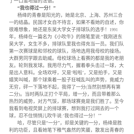
了一口蛮地道的法语。
“我也得过一分！”
杨绛的青春是阳光的，她是北京、上海、苏州三合
一的结晶。民国才女自不待言，如果不看她的自述，你
很难想象，她还是东吴大学女子排球队的选手！
1991
年，杨绛在一篇名为《小吹牛》的随笔里说
“我刚进东
:
吴大学，女生不多，排球队里我也得充当一员。我们队
第一次赛球是和邻校的球队，场地选用我母校的操场。
大群男同学跟去助威。母校球场上看赛的都是我的老朋
友。轮到我发球。我用尽力气，握着拳头击过一球，大
是出人意料。全场欢呼，又是‘啦啦’，又是拍手，又是
嬉笑叫喊，那个球乘着一股子狂喊乱叫的声势，竟威力
无穷，砰一下落地不起，我得了一分
当然别想再有第
(
二分
。当时两队正打个平局，增一分，而且带着那么
)
热烈的威势，对方气馁，那场球赛竟是我们胜了。至今
我看到电视荧屏上的排球赛，想到我打过网去的一个
球，忍不住悄悄儿吹牛说
‘我也得过一分！’”
:
哈，尽管只是“一分”，却是关键的一分，杨绛是胜
利的功臣，且看她笔下稚气盎然的笑靥，散发出青春的