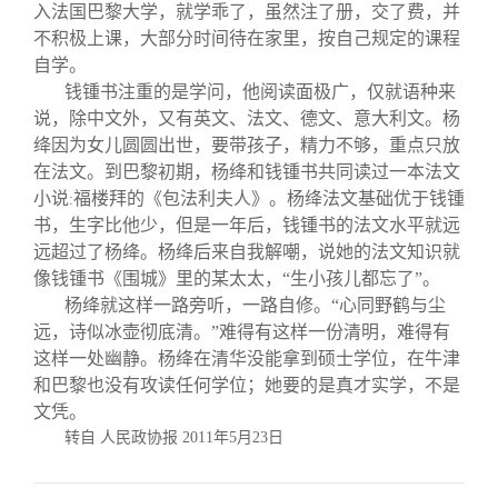
入法国巴黎大学，就学乖了，虽然注了册，交了费，并
不积极上课，大部分时间待在家里，按自己规定的课程
自学。
钱锺书注重的是学问，他阅读面极广，仅就语种来
说，除中文外，又有英文、法文、德文、意大利文。杨
绛因为女儿圆圆出世，要带孩子，精力不够，重点只放
在法文。到巴黎初期，杨绛和钱锺书共同读过一本法文
小说
福楼拜的《包法利夫人》。杨绛法文基础优于钱锺
:
书，生字比他少，但是一年后，钱锺书的法文水平就远
远超过了杨绛。杨绛后来自我解嘲，说她的法文知识就
像钱锺书《围城》里的某太太，“生小孩儿都忘了”。
杨绛就这样一路旁听，一路自修。“心同野鹤与尘
远，诗似冰壶彻底清。”难得有这样一份清明，难得有
这样一处幽静。杨绛在清华没能拿到硕士学位，在牛津
和巴黎也没有攻读任何学位；她要的是真才实学，不是
文凭。
转自 人民政协报
2011
年
5
月
23
日