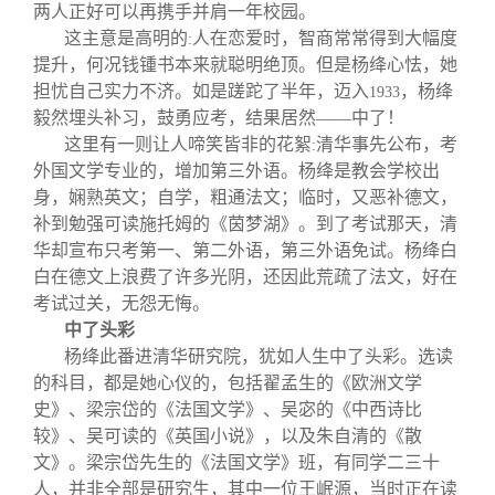
两人正好可以再携手并肩一年校园。
这主意是高明的
人在恋爱时，智商常常得到大幅度
:
提升，何况钱锺书本来就聪明绝顶。但是杨绛心怯，她
担忧自己实力不济。如是蹉跎了半年，迈入
，杨绛
1933
毅然埋头补习，鼓勇应考，结果居然——中了！
这里有一则让人啼笑皆非的花絮
清华事先公布，考
:
外国文学专业的，增加第三外语。杨绛是教会学校出
身，娴熟英文；自学，粗通法文；临时，又恶补德文，
补到勉强可读施托姆的《茵梦湖》。到了考试那天，清
华却宣布只考第一、第二外语，第三外语免试。杨绛白
白在德文上浪费了许多光阴，还因此荒疏了法文，好在
考试过关，无怨无悔。
中了头彩
杨绛此番进清华研究院，犹如人生中了头彩。选读
的科目，都是她心仪的，包括翟孟生的《欧洲文学
史》、梁宗岱的《法国文学》、吴宓的《中西诗比
较》、吴可读的《英国小说》，以及朱自清的《散
文》。梁宗岱先生的《法国文学》班，有同学二三十
人，并非全部是研究生，其中一位王岷源，当时正在读