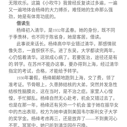
无限欢乐。这篇《小吹牛》我曾经反复读过多遍，一遍
又一遍地体会杨绛的大力搏杀，难怪她的生命那么强
劲，她是有体育功底的。
借读生
杨绛初入清华，是
年孟春。她的身份，既不同
1932
于季羡林，也不同于陈省身，她是客居，借读。
此事说来话长。杨绛高中毕业错过清华，那感情就
像失恋，一直恹恹不乐。进了东吴，大学都读完两年，
心仍惦着清华。这就成心病了。若要医治，途径还是有
的
转学。在苏州不能办这事，要办得到上海，经过清华
:
指定的考试，合格，才能给予转学。
年暑假，杨绛颠颠地跑到上海，交了费，领了
1930
准考证。节骨眼上，久患肺结核的大弟，突然并发急性
结核性脑膜炎，这在当时，是不治之症。家里人心惶
惶，手忙脚乱。杨绛自然无心赴考，机会又错过去了。
也是在那一年，杨绛还有另外一个机会
鉴于她在振华女
:
中的杰出表现，校方为她申请到美国韦尔斯利女子大学
的奖学金。杨绛考虑再三，还是放弃了——不到黄河心
不死，冥冥中，她已听到清华园在召唤。