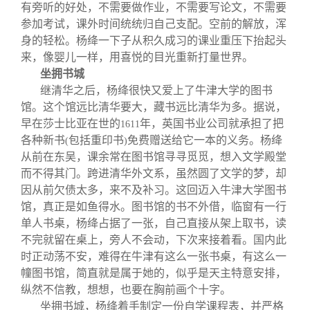
有旁听的好处，不需要做作业，不需要写论文，不需要
参加考试，课外时间统统归自己支配。空前的解放，浑
身的轻松。杨绛一下子从积久成习的课业重压下抬起头
来，像婴儿一样，用喜悦的目光重新打量世界。
坐拥书城
继清华之后，杨绛很快又爱上了牛津大学的图书
馆。这个馆远比清华要大，藏书远比清华为多。据说，
早在莎士比亚在世的
年，英国书业公司就承担了把
1611
各种新书
包括重印书
免费赠送给它一本的义务。杨绛
(
)
从前在东吴，课余常在图书馆寻寻觅觅，想入文学殿堂
而不得其门。跨进清华外文系，虽然圆了文学的梦，却
因从前欠债太多，来不及补习。这回迈入牛津大学图书
馆，真正是如鱼得水。图书馆的书不外借，临窗有一行
单人书桌，杨绛占据了一张，自己直接从架上取书，读
不完就留在桌上，旁人不会动，下次来接着看。国内此
时正动荡不安，难得在牛津有这么一张书桌，有这么一
幢图书馆，简直就是属于她的，似乎是天主特意安排，
纵然不信教，想想，也要在胸前画个十字。
坐拥书城，杨绛着手制定一份自学课程表，并严格