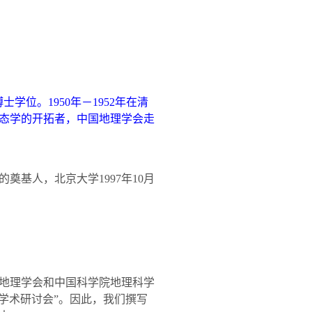
博士学位。
1950
年－
1952
年在清
态学的开拓者，中国地理学会走
的奠基人，北京大学
1997
年
10
月
地理学会和中国科学院地理科学
学术研讨会”。因此，我们撰写