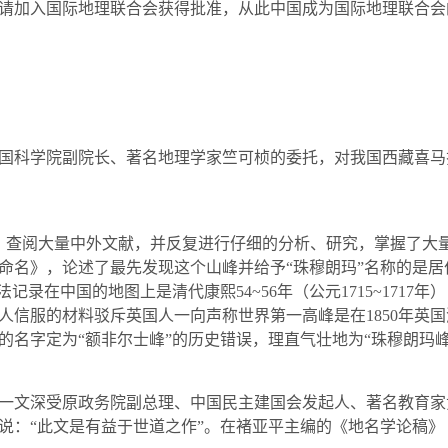
请加入国际地理联合会获得批准，从此中国成为国际地理联合会
国科学院副院长、著名地理学家竺可桢的委托，对我国西藏喜马
，查阅大量中外文献，并反复进行仔细的分析、研究，掌握了大
命名》，论述了最先发现这个山峰并给予“珠穆朗玛”名称的是
方法记录在中国的地图上是清代康熙
54~56
年（公元
1715~1717
年）
人信服的材料驳斥英国人一向声称世界第一高峰是在
1850
年英国
的名字定为“额非尔士峰”的历史错误，理直气壮地为“珠穆朗玛峰
文深受原政务院副总理、中国民主建国会发起人、著名教育家
说：“此文是有益于世道之作”。在褚亚平主编的《地名学论稿》