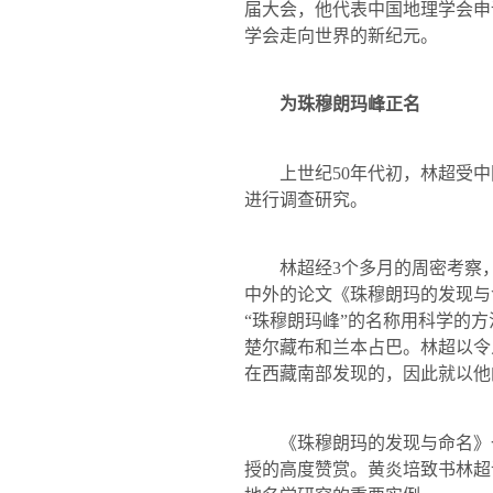
届大会，他代表中国地理学会申
学会走向世界的新纪元。
为珠穆朗玛峰正名
上世纪
50
年代初，林超受中
进行调查研究。
林超经
3
个多月的周密考察
中外的论文《珠穆朗玛的发现与
“珠穆朗玛峰”的名称用科学的
楚尔藏布和兰本占巴。林超以令
在西藏南部发现的，因此就以他
《珠穆朗玛的发现与命名》一
授的高度赞赏。黄炎培致书林超