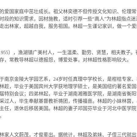
爱国家庭中茁壮成长。祖父林奕德不但传授文化知识、伦理常
时段的知识需求，因材施教，适时引荐一些“高人”为林超指点
走出林家，超越自我，服务祖国。林超一生谨记家训，做一个爱
1955
），渔湖镇广美村人，一生温柔、勤劳、贤慧，相夫教子。
存，常教导林超以德报怨，博爱处事，对林超性格影响较大。
于南京金陵大学园艺系，
24
岁时任真理中学校长，是柑桔专家、
林趁，毕业于美国宾州大学获地理学硕士，是美国纽约著名爱国
届特别会议；四弟林起，毕业于湖南湘雅医学院，是湖南省衡阳
采过人，毕生奉献基督教祈祷团，传播福音。林超的小妹林茵，
主任，退休后移居美国。林超的妻子邓国芬毕业于河北中医学院
。
家人文蔚茂，才俊辈出。据统计，林超及弟妹、子侄三代就出