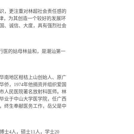
识，更注重对林超社会责任感的
迷津，为其创造一个较好的发展环
国、诚信、大度，具有强烈社会
行医的姑母林益和，是潮汕第一
华南地区柑桔上山创始人、原广
华侨，
1974
年他捐资并组织爱国
市人民医院著名放射科医师。林
毕业于中山大学医学院，任广西
，终生奉献医务工作，岳父是中
博士
4
人，硕士
11
人，学士
20