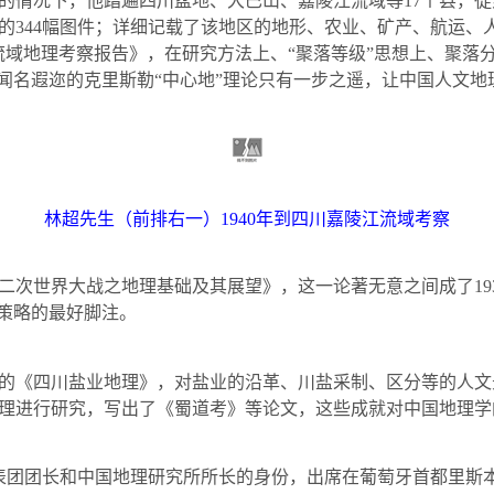
的情况下，他踏遍四川盆地、大巴山、嘉陵江流域等
17
个县，徒
的
344
幅图件；详细记载了该地区的地形、农业、矿产、航运、
流域地理考察报告》，在研究方法上、“聚落等级”思想上、聚落
距闻名遐迩的克里斯勒“中心地”理论只有一步之遥，让中国人文
林超先生（前排右一）
1940
年到四川嘉陵江流域考察
二次世界大战之地理基础及其展望》，这一论著无意之间成了
19
略策略的最好脚注。
《四川盐业地理》，对盐业的沿革、川盐采制、区分等的人文
理进行研究，写出了《蜀道考》等论文，这些成就对中国地理学
表团团长和中国地理研究所所长的身份，出席在葡萄牙首都里斯