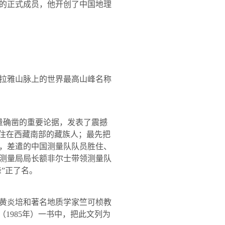
的正式成员，他开创了中国地理
拉雅山脉上的世界最高山峰名称
量确凿的重要论据，发表了震撼
居住在西藏南部的藏族人；最先把
，差遣的中国测量队队员胜住、
测量局局长额非尔士带领测量队
”正了名。
黄炎培和著名地质学家竺可桢教
（
1985
年）一书中，把此文列为