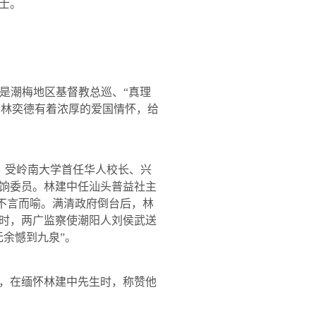
士。
是潮梅地区基督教总巡、“真理
。林奕德有着浓厚的爱国情怀，给
，受岭南大学首任华人校长、兴
饷委员。林建中任汕头普益社主
绩不言而喻。满清政府倒台后，林
时，两广监察使潮阳人刘侯武送
余憾到九泉”。
，在缅怀林建中先生时，称赞他