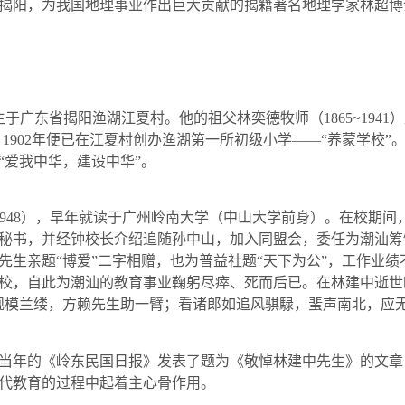
揭阳，为我国地理事业作出巨大贡献的揭籍著名地理学家林超博
生于广东省揭阳渔湖江夏村。他的祖父林奕德牧师（
1865~1941
）
，
1902
年便已在江夏村创办渔湖第一所初级小学——“养蒙学校”
“爱我中华，建设中华”。
948
），早年就读于广州岭南大学（中山大学前身）。在校期间
秘书，并经钟校长介绍追随孙中山，加入同盟会，委任为潮汕筹
先生亲题“博爱”二字相赠，也为普益社题“天下为公”，工作业
校，自此为潮汕的教育事业鞠躬尽瘁、死而后已。在林建中逝世
规模兰缕，方赖先生助一臂；看诸郎如追风骐騄，蜚声南北，应无
年的《岭东民国日报》发表了题为《敬悼林建中先生》的文章
代教育的过程中起着主心骨作用。