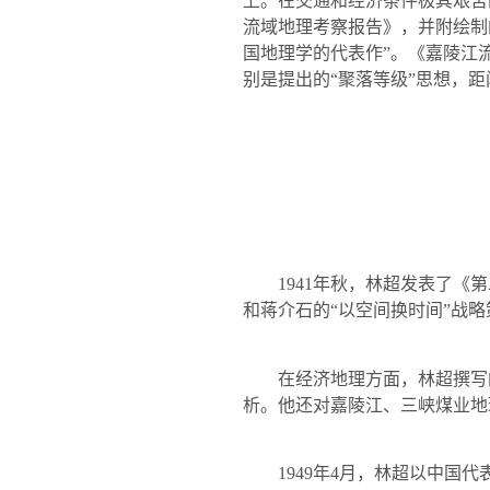
上。在交通和经济条件极其艰苦
流域地理考察报告》，并附绘制
国地理学的代表作”。《嘉陵江
别是提出的“聚落等级”思想，
1941
年秋，林超发表了《第
和蒋介石的“以空间换时间”战
在经济地理方面，林超撰写的
析。他还对嘉陵江、三峡煤业地
1949
年
4
月，林超以中国代