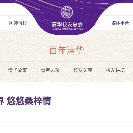
回馈母校
媒体平台
百年清华
清华故事
青春风采
校友文苑
校友讲坛
界 悠悠桑梓情