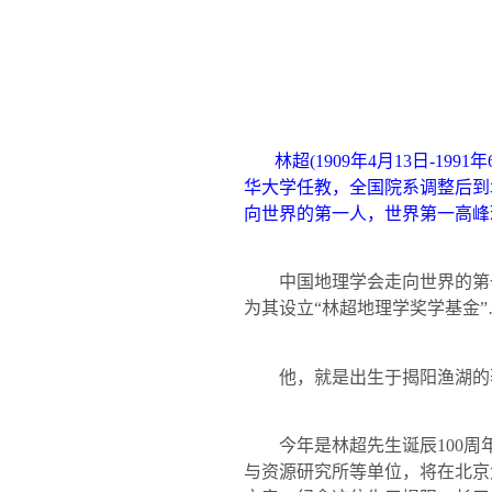
林超
(1909
年
4
月
13
日
-1991
年
华大学任教，全国院系调整后到
向世界的第一人，世界第一高峰
中国地理学会走向世界的第一
为其设立“林超地理学奖学基金”
他，就是出生于揭阳渔湖的
今年是林超先生诞辰
100
周
与资源研究所等单位，将在北京