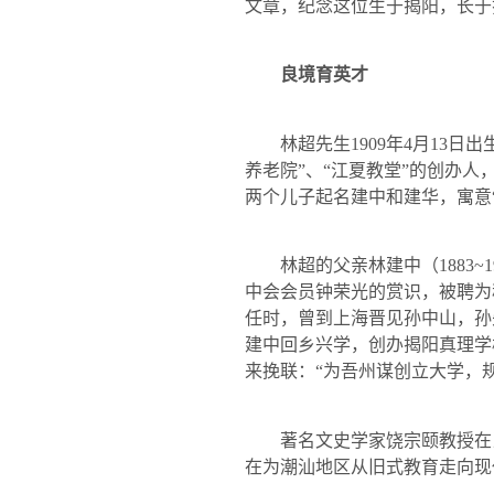
文章，纪念这位生于揭阳，长于
良境育英才
林超先生
1909
年
4
月
13
日出
养老院”、“江夏教堂”的创办人
两个儿子起名建中和建华，寓意
林超的父亲林建中（
1883~1
中会会员钟荣光的赏识，被聘为
任时，曾到上海晋见孙中山，孙
建中回乡兴学，创办揭阳真理学
来挽联：“为吾州谋创立大学，
著名文史学家饶宗颐教授在当
在为潮汕地区从旧式教育走向现