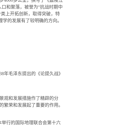
步
4000
多公里，撰写了《嘉陵江
人口和聚落，被誉为“抗战时期中
分类上开拓创新，取得突破，特
地理学的发展有了较明确的方向。
38
年毛泽东提出的《论提久战》
景观和发展措施作了精辟的分
的繁荣和发展起了重要的作用。
本举行的国际地理联合会第十六