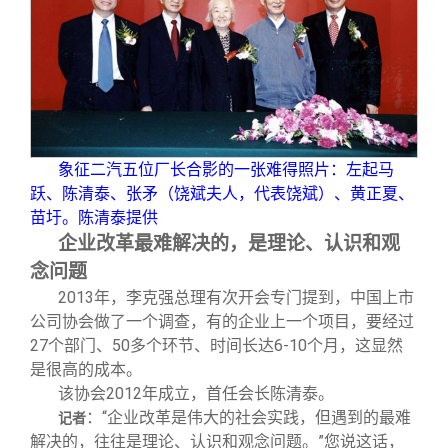
象征二汽五位厂长合影的一张难得照片：左起马
跃、陈清泰、张矛（饶斌夫人，代表饶斌）、黄正夏、
苗圩。陈清泰提供
企业改革最难解决的，是理论、认识和观
念问题
2013
年，李克强总理有次开会专门提到，中国上市
公司协会做了一个调查，有的企业上一个项目，要经过
27个部门、50多个环节、时间长达6-10个月，这显然
是很高的成本。
该协会2012年成立，首任会长陈清泰。
：“企业改革是伟大的社会实践，但遇到的最难
记者
解决的，往往是理论、认识和观念问题。”您说这话，