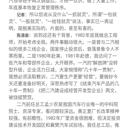
汽领导班子再次调整后，才统一认识，做了大量工作，
年底基本恢复正常管理秩序。
：所以您说从没什么“一抓就灵”，所谓“一包就
记者
灵”、“一股就灵”、“一给钱就灵”说法，事实已一再证
明，是脱离实际的、片面的，甚至有害的。
：说到这还有个背景，1982年底我做总工程
陈清泰
师，开始考虑全局。两件事触动很大。一是曾与二汽相
似的很多三线企业，国家停止投资后，衰落景象令人不
寒而栗。二是1980年赴美、1981年赴德，我访问了一
些汽车和零部件企业，大开眼界。一汽的“解放牌”没转
型升级，企业活力日减，大家惋惜称“几十年一贯制”。
我想必须汲取教训，二汽要生产更要“经营”，要做好今
天还要准备好明天，深思熟虑写了《结束汽车产品的几
十年一贯制》《把二汽建设成经营开发型企业》两文，
被饶斌赞赏。
二汽前任总工孟少农是我国汽车行业唯一的中科院
院士、资深专家，看问题较深远。黄正夏厂长改革精神
较强，有前瞻性。1982年厂里资金很困难，但决定投资
建设技术开发园区和襄樊汽车试验场。我任总工后，推