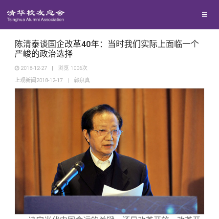
兴趣群体
捐赠方法
我要订阅
清华故事
西南联大校友会
义工计划
新媒体平台
青春风采
陈清泰谈国企改革40年：当时我们实际上面临一个
严峻的政治选择
2018-12-27
|
浏览
1006
次
校友文苑
上观新闻2018-12-17
|
郭泉真
校友讲坛
校友视界
校友服务
校友总会
终身学习