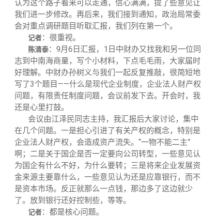
认为这个路子看来可以走通，信心满满，提了些意见让
我们进一步修改。再后来，我们接到通知，政治局常委
会对重点调研题目听取汇报，我们列在第一个。
：很重视。
记者
：9月6日汇报，1日中财办又找我和另一位同
陈清泰
志到中南海商量，写个小材料，下点毛毛雨，大家届时
好理解。中财办孙树义与我们一起反复推敲，很简短地
写了3个题目——什么是现代企业制度，企业法人财产权
问题，有限责任制度问题，会议前发下去。开会时，我
还是心里打鼓。
会议由江泽民同志主持，我汇报后大家讨论，集中
在几个问题。一是担心引进了有关产权的概念，特别是
企业法人财产权，会造成资产流失。“一物不能二主”
啊；二是关于国企是否一定要向公司转型，一些意见认
为国企有什么不好，为什么要转；三是将来企业发展资
金来源主要靠什么，一些意见认为还是应靠银行，而不
是资本市场。反正就那么一点钱，那边多了这边就少
了。放到银行还好控制些，等等。
：都是核心问题。
记者