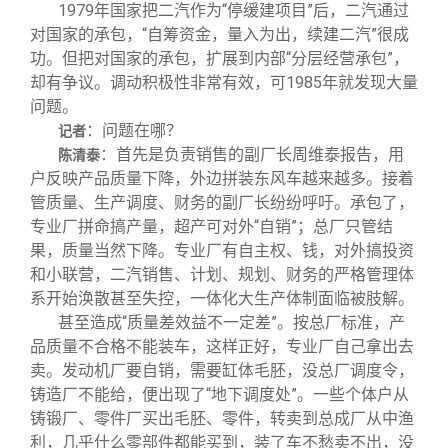
1979
年国家把二汽作为“停缓建项目”后，二汽通过
对国家的承包，“自筹资金，量入为出，续建二汽”很成
功。但把对国家的承包，扩展到内部“分层经营承包”，
却有争议。调动积极性非常有效，可1985年就发现大量
问题。
：问题在哪？
记者
：首先是负责销售的副厂长周维泰报告，用
陈清泰
户反映产品质量下降，外边拼装东风车越来越多。接着
管质量、生产调度、财务的副厂长纷纷呼吁。承包了，
专业厂拼命搞产量，超产可对外“自销”；总厂只管结
果，质量当然下降。专业厂有自主权、钱，对外搞投资
和小联营，二汽销售、计划、规划、财务的严格管理体
系开始涣散甚至失控，一体化大生产体制面临被肢解。
甚至造成“质量差效益不一定差”。按总厂标准，产
品质量不合格不能装车，这样正好，专业厂自己拿出去
卖。发动机厂要自销，需要缸体毛胚，没总厂调度令，
铸造厂不能给，便出现了“地下调度处”。一些个体户从
铸锻厂、零件厂买出毛胚、零件，转卖到总成厂从中渔
利，几乎什么零部件都能买到，装了车不愁卖不出，没