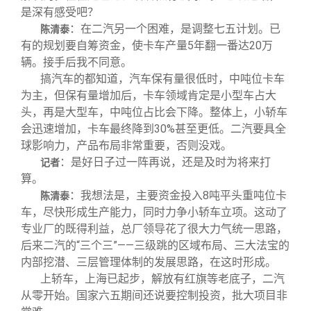
是深有感受吧？
：在二汽另一个困难，是调整七五计划。已
陈清泰
有的规划要自筹资金，使卡车产量5年翻一番达20万
辆。接手后我不同意。
搞汽车的都知道，汽车保有量很低时，中吨位卡车
为主，但保有量增加后，卡车领域肯定是小型车占大
头，再是大型车，中吨位占比会下降。整体上，小轿车
会迅速增加，卡车最终降到30%甚至更低。二汽要具全
球影响力，产品布局非常重要，否则没戏。
：是好日子过一阵再说，还是及时为将来打
记者
算。
：我想法是，主要资金投入8吨平头重吨位卡
陈清泰
车，尽快形成生产能力，同时力争小轿车立项。这动了
专业厂的既得利益，总厂领导花了很大力气统一思路，
后来二汽的“三个三”——三级跳的区域布局、三大法宝的
内部挖潜、三层管理体制的发展思路，在这时形成。
上轿车，上海已起步，解放有红旗等老底子，二汽
从零开始。国家六五期间还说要控制投资，批大项目非