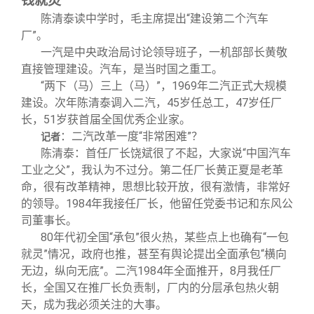
钱就灵”
陈清泰读中学时，毛主席提出“建设第二个汽车
厂”。
一汽是中央政治局讨论领导班子，一机部部长黄敬
直接管理建设。汽车，是当时国之重工。
“两下（马）三上（马）”，1969年二汽正式大规模
建设。次年陈清泰调入二汽，45岁任总工，47岁任厂
长，51岁获首届全国优秀企业家。
：二汽改革一度“非常困难”？
记者
陈清泰：首任厂长饶斌很了不起，大家说“中国汽车
工业之父”，我认为不过分。第二任厂长黄正夏是老革
命，很有改革精神，思想比较开放，很有激情，非常好
的领导。1984年我接任厂长，他留任党委书记和东风公
司董事长。
80
年代初全国“承包”很火热，某些点上也确有“一包
就灵”情况，政府也推，甚至有舆论提出全面承包“横向
无边，纵向无底”。二汽1984年全面推开，8月我任厂
长，全国又在推厂长负责制，厂内的分层承包热火朝
天，成为我必须关注的大事。