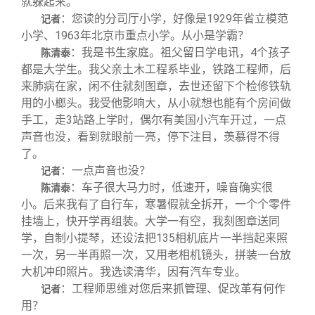
就躲起来。
：您读的分司厅小学，好像是1929年省立模范
记者
小学、1963年北京市重点小学。从小是学霸？
：我是书生家庭。祖父留日学电讯，4个孩子
陈清泰
都是大学生。我父亲土木工程系毕业，铁路工程师，后
来肺病在家，闲不住就刻图章，去世还留下个检修铁轨
用的小榔头。我受他影响大，从小就想也能有个房间做
手工，走3站路上学时，偶尔有美国小汽车开过，一点
声音也没，看到就眼前一亮，停下注目，羡慕得不得
了。
：一点声音也没？
记者
：车子很大马力时，低速开，噪音确实很
陈清泰
小。后来我有了自行车，寒暑假就全拆开，一个个零件
挂墙上，快开学再组装。大学一有空，我刻图章送同
学，自制小提琴，还设法把135相机底片一半挡起来照
一次，另一半再照一次，又用老相机镜头，拼装一台放
大机冲印照片。我选读清华，因有汽车专业。
：工程师思维对您后来抓管理、促改革有何作
记者
用？