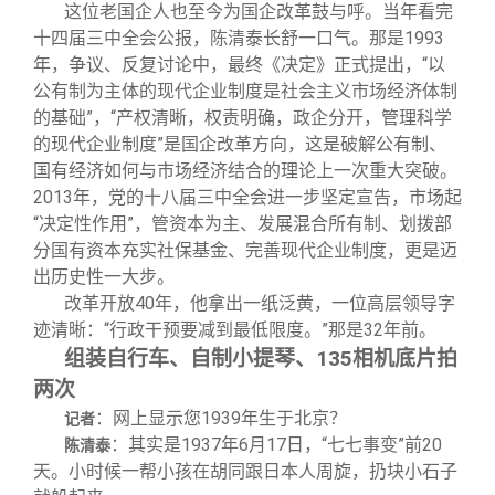
这位老国企人也至今为国企改革鼓与呼。当年看完
十四届三中全会公报，陈清泰长舒一口气。那是1993
年，争议、反复讨论中，最终《决定》正式提出，“以
公有制为主体的现代企业制度是社会主义市场经济体制
的基础”，“产权清晰，权责明确，政企分开，管理科学
的现代企业制度”是国企改革方向，这是破解公有制、
国有经济如何与市场经济结合的理论上一次重大突破。
2013年，党的十八届三中全会进一步坚定宣告，市场起
“决定性作用”，管资本为主、发展混合所有制、划拨部
分国有资本充实社保基金、完善现代企业制度，更是迈
出历史性一大步。
改革开放40年，他拿出一纸泛黄，一位高层领导字
迹清晰：“行政干预要减到最低限度。”那是32年前。
组装自行车、自制小提琴、135相机底片拍
两次
：网上显示您1939年生于北京？
记者
：其实是1937年6月17日，“七七事变”前20
陈清泰
天。小时候一帮小孩在胡同跟日本人周旋，扔块小石子