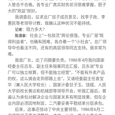
人管合不合格。各专业厂真实财务状况很难掌握，胆子
大的“效益”就好。
我调查后，征求总厂班子成员意见，找李子政、李
惠民等老领导讨教，我确认这种状况不能持续。
：阻力多大？
记者
：社会上“一包就灵”舆论很强，专业厂是“既
陈清泰
得利益者”，也确有困难，各办着一个“小社会”。总厂领
导中也看法不同，还有的高层领导同志支持。我非常为
难。
我是厂长，出了问题要负责。1986年4月我向国家
经委主任吕东、副主任朱镕基同志汇报，吕东说“专业
厂可以独立核算，但不能独立经营”，“不能有外卖产品
的权，这么搞会走到邪路上去”，又请经委副主任袁宝
华（兼人民大学校长）、国家计委甘子玉、饶斌、人民
大学前校长黄达和机械部等领导开会，听我汇报后，普
遍认为承包对解决企业与国家关系有明显效果，但在企
业内部必须因地制宜，二汽要妥善平稳结束分层承包。
后来，这事还惊动了中央主要领导。1986年6月二