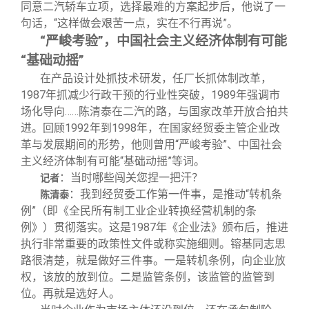
同意二汽轿车立项，选择最难的方案起步后，他说了一
句话，“这样做会艰苦一点，实在不行再说”。
“严峻考验”，中国社会主义经济体制有可能
“基础动摇”
在产品设计处抓技术研发，任厂长抓体制改革，
1987年抓减少行政干预的行业性突破，1989年强调市
场化导向……陈清泰在二汽的路，与国家改革开放合拍共
进。回顾1992年到1998年，在国家经贸委主管企业改
革与发展期间的形势，他则曾用“严峻考验”、中国社会
主义经济体制有可能“基础动摇”等词。
：当时哪些闯关您捏一把汗？
记者
：我到经贸委工作第一件事，是推动“转机条
陈清泰
例”（即《全民所有制工业企业转换经营机制的条
例》）贯彻落实。这是1987年《企业法》颁布后，推进
执行非常重要的政策性文件或称实施细则。镕基同志思
路很清楚，就是做好三件事。一是转机条例，向企业放
权，该放的放到位。二是监管条例，该监管的监管到
位。再就是选好人。