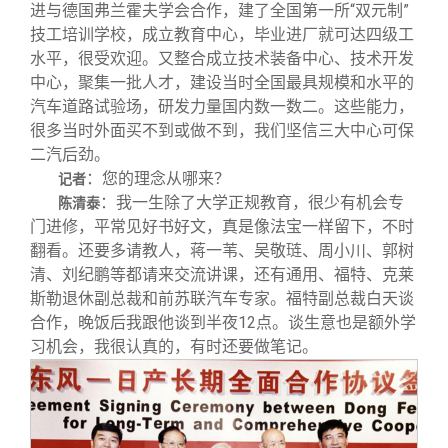
进与德国弗兰霍夫学会合作，建了全国第一所“双元制”
技工培训学校，成立教育中心，毕业进厂就可达四级工
水平，很受欢迎。又整合成立技术装备中心、技术开发
中心，聚集一批人才，建设当时全国最具规模和水平的
汽车道路试验场，研发力量国内数一数二。这些能力，
很多当时外面买不到或做不到，我们坚信三大中心可保
二汽后劲。
：您的理念从哪来？
记者
：我一生除了大学正规教育，很少有机会专
陈清泰
门进修，平常见好书好文，真是像法宝一样留下，不时
翻看。还要多请教人，蒋一苇、吴敬琏、周小川、郭树
清、刘纪鹏等都请来交流讲课，还有通用、福特、克莱
斯勒退休副总裁和前苏联汽车专家。福特副总裁白天谈
合作，晚饭后我跟他谈到半夜12点。谈生意也是额外学
习机会，我很认真的，有时还要做笔记。