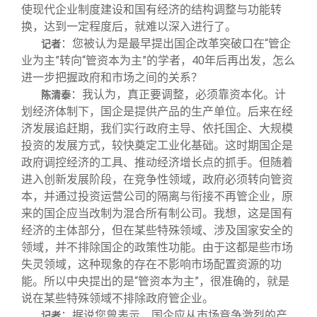
使现代企业制度建设和国有经济的结构调整与功能转
换，达到一定程度后，就难以深入进行了。
：您被认为是最早提出国企改革突破口在“管企
记者
业为主”转向“管资本为主”的学者，40年后再出发，怎么
进一步把握政府和市场之间的关系？
：我认为，真正要调整，必须靠资本化。计
陈清泰
划经济体制下，国企是提供产品的生产单位。后来在经
济发展追赶期，我们实行政府主导、依托国企、大规模
投资的发展方式，较快奠定工业化基础。这时期国企是
政府调控经济的工具、推动经济增长点的抓手。但随着
进入创新发展阶段，在竞争性领域，政府必须转向管资
本，并通过投资运营公司的隔离与衔接不再管企业，原
来的国企应当改制为混合所有制公司。我想，这是国有
经济的主体部分，但在某些特殊领域、涉及国家安全的
领域，并不排除国企的政策性功能。由于这都是些市场
失灵领域，这种现象的存在不影响市场配置资源的功
能。所以中央提出的是“管资本为主”，很准确的，就是
说在某些特殊领域不排除政府管企业。
：据说您曾表示，国企应从市场竞争激烈的产
记者