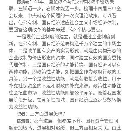
：40年，国企改革与经济体制改革密切关
陈清泰
联。左脚迈一步，右脚才能迈一步。梳理十四届三中全
会以来，中央就这个问题的一次次理论政策，可以看
出，使公有制、国有经济适应社会主义市场经济体制，
要回答这项改革的基本命题，有3个核心要点。
一是现代企业制度的建立，就是通过企业制度创
新，在公有制、国有经济范畴构造千万个独立的市场主
体。二是改革国有资产的实现形式，就是由实物形态的
企业改制为价值形态的资本，同时建立有效的国资委托
代理体制。三是国有经济的功能转换。国有经济可以有
两种功能，即政策性功能，如把国企作为政府行政的工
具等，另一个是收益性功能，就是获取投资收益，用于
补充社保资金的不足和财政的补充来源。政策性功能往
往会扭曲市场，收益性功能则靠公平竞争。随着我国发
展阶段升级，在竞争性领域，国有经济应逐步尽数转换
为收益性功能。
：三方面进展怎样？
记者
：都有进展，但参差不齐。国有资产管理问
陈清泰
题更加敏感，进展相对迟缓，但三方面相互关联。由此