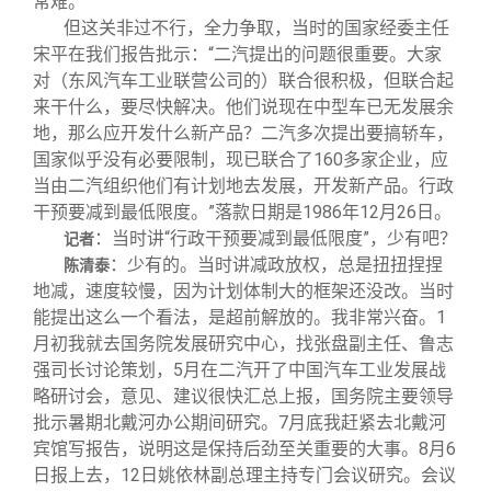
常难。
但这关非过不行，全力争取，当时的国家经委主任
宋平在我们报告批示：“二汽提出的问题很重要。大家
对（东风汽车工业联营公司的）联合很积极，但联合起
来干什么，要尽快解决。他们说现在中型车已无发展余
地，那么应开发什么新产品？二汽多次提出要搞轿车，
国家似乎没有必要限制，现已联合了160多家企业，应
当由二汽组织他们有计划地去发展，开发新产品。行政
干预要减到最低限度。”落款日期是1986年12月26日。
：当时讲“行政干预要减到最低限度”，少有吧？
记者
：少有的。当时讲减政放权，总是扭扭捏捏
陈清泰
地减，速度较慢，因为计划体制大的框架还没改。当时
能提出这么一个看法，是超前解放的。我非常兴奋。1
月初我就去国务院发展研究中心，找张盘副主任、鲁志
强司长讨论策划，5月在二汽开了中国汽车工业发展战
略研讨会，意见、建议很快汇总上报，国务院主要领导
批示暑期北戴河办公期间研究。7月底我赶紧去北戴河
宾馆写报告，说明这是保持后劲至关重要的大事。8月6
日报上去，12日姚依林副总理主持专门会议研究。会议