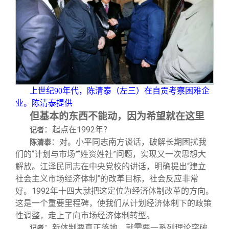
上世纪90年代，陈清泰（左三）在自贡考察困难企
业。陈清泰提供
但基本的东西不能动，因为希望就在这里
：起点在1992年？
记者
：对。小平同志南方谈话，破解长期困扰我
陈清泰
们的“计划与市场”“姓资姓社”问题，实现又一次思想大
解放。江泽民同志在中央党校的讲话，明确提出“建立
社会主义市场经济体制”的改革目标，社会反应非常
好。1992年十四大就把这定位为经济体制改革的方向。
这是一个重要里程碑，使我们从计划经济体制下的政策
性调整，走上了向市场经济体制转型。
：新体制要真正落地，就需要一系列理论突破
记者