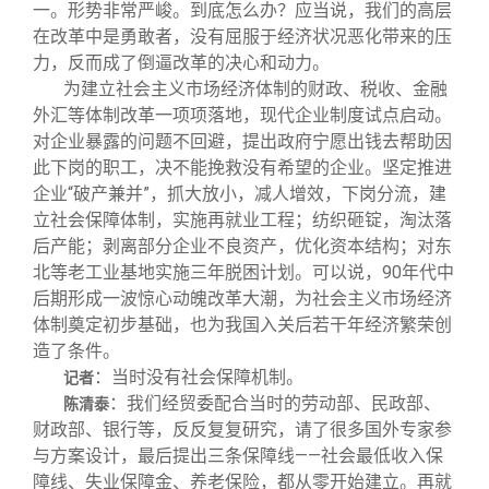
一。形势非常严峻。到底怎么办？应当说，我们的高层
在改革中是勇敢者，没有屈服于经济状况恶化带来的压
力，反而成了倒逼改革的决心和动力。
为建立社会主义市场经济体制的财政、税收、金融
外汇等体制改革一项项落地，现代企业制度试点启动。
对企业暴露的问题不回避，提出政府宁愿出钱去帮助因
此下岗的职工，决不能挽救没有希望的企业。坚定推进
企业“破产兼并”，抓大放小，减人增效，下岗分流，建
立社会保障体制，实施再就业工程；纺织砸锭，淘汰落
后产能；剥离部分企业不良资产，优化资本结构；对东
北等老工业基地实施三年脱困计划。可以说，90年代中
后期形成一波惊心动魄改革大潮，为社会主义市场经济
体制奠定初步基础，也为我国入关后若干年经济繁荣创
造了条件。
：当时没有社会保障机制。
记者
：我们经贸委配合当时的劳动部、民政部、
陈清泰
财政部、银行等，反反复复研究，请了很多国外专家参
与方案设计，最后提出三条保障线——社会最低收入保
障线、失业保障金、养老保险，都从零开始建立。再就