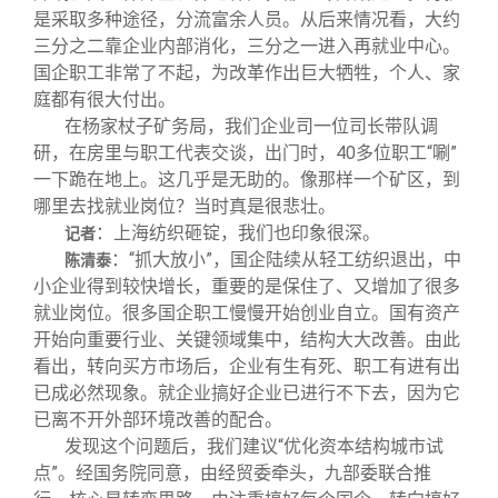
是采取多种途径，分流富余人员。从后来情况看，大约
三分之二靠企业内部消化，三分之一进入再就业中心。
国企职工非常了不起，为改革作出巨大牺牲，个人、家
庭都有很大付出。
在杨家杖子矿务局，我们企业司一位司长带队调
研，在房里与职工代表交谈，出门时，40多位职工“唰”
一下跪在地上。这几乎是无助的。像那样一个矿区，到
哪里去找就业岗位？当时真是很悲壮。
：上海纺织砸锭，我们也印象很深。
记者
：“抓大放小”，国企陆续从轻工纺织退出，中
陈清泰
小企业得到较快增长，重要的是保住了、又增加了很多
就业岗位。很多国企职工慢慢开始创业自立。国有资产
开始向重要行业、关键领域集中，结构大大改善。由此
看出，转向买方市场后，企业有生有死、职工有进有出
已成必然现象。就企业搞好企业已进行不下去，因为它
已离不开外部环境改善的配合。
发现这个问题后，我们建议“优化资本结构城市试
点”。经国务院同意，由经贸委牵头，九部委联合推