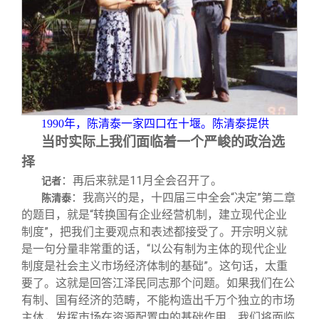
1990
年，陈清泰一家四口在十堰。陈清泰提供
当时实际上我们面临着一个严峻的政治选
择
：再后来就是11月全会召开了。
记者
：我高兴的是，十四届三中全会“决定”第二章
陈清泰
的题目，就是“转换国有企业经营机制，建立现代企业
制度”，把我们主要观点和表述都接受了。开宗明义就
是一句分量非常重的话，“以公有制为主体的现代企业
制度是社会主义市场经济体制的基础”。这句话，太重
要了。这就是回答江泽民同志那个问题。如果我们在公
有制、国有经济的范畴，不能构造出千万个独立的市场
主体，发挥市场在资源配置中的基础作用，我们将面临