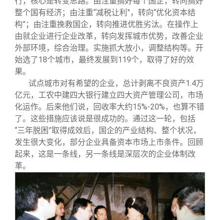
行，核心是转变思路。由注重搞好每个国企，转向搞好
整个国有经济；由注重“减税让利”，转向“优化资本结
构”；由注重挽救国企，转向推进优胜劣汰。在操作上
由就企业进行企业改革，转向发挥城市优势，改善企业
外部环境，综合治理。实施抓大放小，调整结构等。开
始选了18个城市，最终发展到119个，取得了好的效
果。
试点城市对有希望的企业，总计剥离不良资产1.4万
亿元，工农中建四大银行建立四大资产管理公司，市场
化运作。后来他们说，回收率大约15%-20%，也算不错
了。这些措施应该说是很成功的。通过这一轮，包括
“三年脱困”取得成效后，国企的产业结构、整个状况，
发生很大变化，部分企业具备资本市场上市条件。回顾
起来，这是一条线，另一条线是深层次的企业体制改
革。