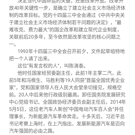
决定当代中国命运的关键，还是改革开放。改革开
关闭
信息化服务
总会简介
放40年关键性一步，是确立了建立社会主义市场经济体
制的改革目标。党的十四届三中全会通过《中共中央关
三创大赛
会长致辞
于建立社会主义市场经济体制若干问题的决定》，“最
难攻克、费力最大”的国企改革和建立现代企业制度，
关联前后20多年，至今依然是改革攻坚的核心问题之
实用信息
总会章程
一。
1993
年十四届三中全会召开前夕，文件起草组特地
理事会名单
把一个人请了出来。
这位“有发言权的人”，叫陈清泰。
他时任国家经贸委副主任，此前1年主掌二汽，此
制度法规
前5年和冯根生、马胜利等19人同获“首届全国优秀企业
家”，党和国家领导人在人民大会堂亲切接见，规格空
联系我们
前。20人中后来他行政级别最高。卸任国务院发展研究
中心党组书记、全国政协经济委员会副主任后，2014年
5月5日，这位老汽车人新创“中国电动汽车百人会”并任
理事长，为新能源汽车革命奔走。十多天后，习近平总
书记考察上海时，在上汽指出，发展新能源汽车是迈向
汽车强国的必由之路。