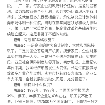
当时企业作为市场主体还没到位，还在承包制阶
段，一厂一策，每家企业跟政府讨价还价，最差时最有
利，潜力释放就是企业红利，谈判技巧比管理水平有用
得多。这就使很多东西都扭曲了。承包制只是计划体制
向市场体制一种过渡。当时在镕基同志领导和极力推动
下，做了几件非常重要的事，把企业改革的基础设施陆
续建立起来。这是非常了不起的功绩。
：有哪些“基础设施”？
记者
：一是企业的财务会计制度，大体和国际接
陈清泰
轨了。二是对国企普遍清产核资，摸清家底，企业财务
真实性前进一大步。三是把企业破产制度推到可实施阶
段。四是社会保障制度从零开始，初步形成。上世纪90
年代中期，我国经济形势发生大变化。长期过度投资导
致很多产业产能过剩，卖方市场转向买方市场，企业竞
争力不足、自我发展能力缺失问题，充分暴露了。
：糟糕到什么程度？
记者
：1996年、1997年，全国国企亏损面达
陈清泰
39%，停工、半停工企业达40%左右，职工发不出工
资，巨额三角债，约7500万名国企职工，下岗约三分之