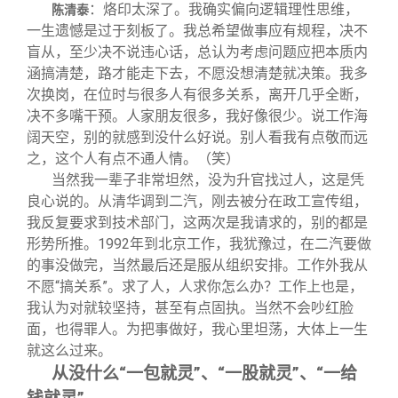
：烙印太深了。我确实偏向逻辑理性思维，
陈清泰
一生遗憾是过于刻板了。我总希望做事应有规程，决不
盲从，至少决不说违心话，总认为考虑问题应把本质内
涵搞清楚，路才能走下去，不愿没想清楚就决策。我多
次换岗，在位时与很多人有很多关系，离开几乎全断，
决不多嘴干预。人家朋友很多，我好像很少。说工作海
阔天空，别的就感到没什么好说。别人看我有点敬而远
之，这个人有点不通人情。（笑）
当然我一辈子非常坦然，没为升官找过人，这是凭
良心说的。从清华调到二汽，刚去被分在政工宣传组，
我反复要求到技术部门，这两次是我请求的，别的都是
形势所推。1992年到北京工作，我犹豫过，在二汽要做
的事没做完，当然最后还是服从组织安排。工作外我从
不愿“搞关系”。求了人，人求你怎么办？工作上也是，
我认为对就较坚持，甚至有点固执。当然不会吵红脸
面，也得罪人。为把事做好，我心里坦荡，大体上一生
就这么过来。
从没什么“一包就灵”、“一股就灵”、“一给