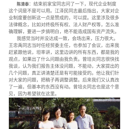
：结束前家宝同志问了一下，现代企业制度
陈清泰
这个词是不是可以用。江泽民同志最后指出，大家对企
业制度要创新这一点是赞成的，可以提。这里涉及很多
法律概念，比如对终极所有权、法人财产权等，怎么准
确理解，要进一步搞明白，绝不能造成国有资产流失。
我感觉当时并没达成一致，会场出来，压力很大。
王忠禹同志当时任经贸委主任，也参加了会议，出来我
赶紧跟他说，坦率讲，这里边讲的所有东西，都是我的
观点，如果出了什么问题由我负责。曾培炎同志很快找
我谈，认为我们报告主体没问题，不能动，大家提出的
几个问题，真正讲清楚还是有可能接受的。他让我们针
对大家的问题，把稿子再调整调整。后来我们又认真改
了一遍，但基本的东西没有动。曾培炎同志也是这个意
见，因为希望就在这里。