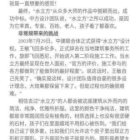
就是一直想要的感觉！
最终，“水立方”从众多大师的作品中脱颖而出，成
功中标。中方设计团队说，“水立方”之所以成功，是因
为它率真，专家、百姓、老人、孩子看了都喜欢。
非常规带来的挑战
2003
年
7
月
29
日
，中建联合体正式获得“水立方”设计
权。王敏飞回多伦多，正式辞去在当地建筑事务所的工
作，旋即飞回悉尼，开始进入第二阶段施工工作。当水
立方最终呈现在世人面前，“官方的评价，施工参与的
各方都做到了能做到的最好程度”。说这话时，王敏自
己先笑了，“确实是这样，设计团队值得自豪的很多设
计理念，大效果都保留下来了。但是过程也的确很艰
难。”
相信去过“水立方”的人都会被这座建筑从外而内的
简洁、纯净、优雅所折服。这里的颜色干净纯洁，建筑
都是非常圆润而没有棱角的，材质选择上也没有很坚硬
的石材，孩子们在里面嬉戏不用担心被伤到。“我们给
自己设了很多套，比如我们只允许这个房子里出现正方
形和正圆形。正方是因为房子就是方的。圆形是希望大