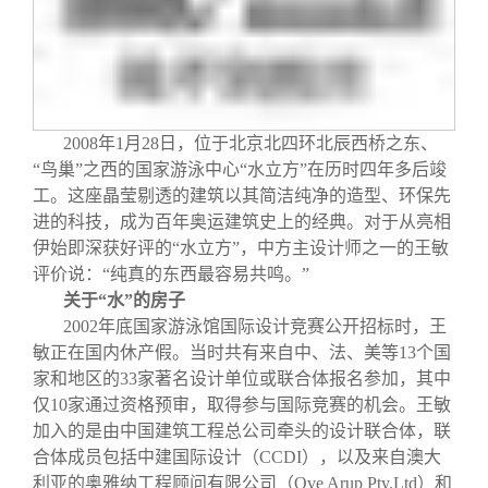
关闭
信息化服务
总会简介
三创大赛
会长致辞
实用信息
总会章程
2008
年
1
月
28
日
，位于北京北四环北辰西桥之东、
“鸟巢”之西的国家游泳中心“水立方”在历时四年多后竣
工。这座晶莹剔透的建筑以其简洁纯净的造型、环保先
理事会名单
进的科技，成为百年奥运建筑史上的经典。对于从亮相
伊始即深获好评的“水立方”，中方主设计师之一的王敏
制度法规
评价说：“纯真的东西最容易共鸣。”
关于“水”的房子
2002
年底国家游泳馆国际设计竞赛公开招标时，王
联系我们
敏正在国内休产假。当时共有来自中、法、美等
13
个国
家和地区的
33
家著名设计单位或联合体报名参加，其中
仅
10
家通过资格预审，取得参与国际竞赛的机会。王敏
加入的是由中国建筑工程总公司牵头的设计联合体，联
合体成员包括中建国际设计（
CCDI
），以及来自澳大
利亚的奥雅纳工程顾问有限公司（
Ove Arup Pty.Ltd
）和