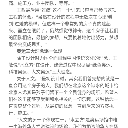
商、施工方、业主团队，等等。”
王敏最后用“过瘾”这样一个词来形容自己参与这项
工程的体会。“虽然在设计的过程中无数次在心里‘看
到’过她的模样，但这样一个非常规的房子真的建起
来、矗立在眼前了，仍然感觉很神奇。这个房子让我们
的团队相信，最初的梦想，只要执着地付出努力，梦想
最终会变成现实。”
奥运三大理念逐一体现
除了设计时力图全面阐释中国传统文化的理念，王
敏说“水立方”在设计、建造过程中也尽显“绿色奥运、
科技奥运、人文奥运”三大理念。
关于人文。“最初设计时，其实我们首先想的就是一
直会用这个房子的人。我们想在北京这个缺水的城市给
北京人尤其是孩子们留下一个全民健身的场所，希望人
们在这里能够享受到和水相关的一切乐趣。这种信念一
直贯穿整个过程，从最初的概念一直到后来的方案执
行、施工。”
“人文的另一个体现在于，‘水立方’是奥运场馆中唯
一由海外华人捐资建设的场馆，我们为捐资的华人在场