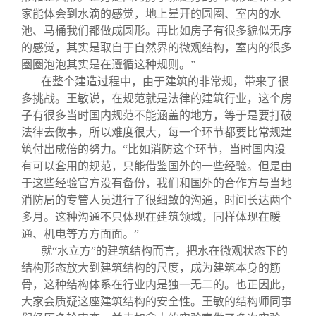
家能体会到水滴的感觉，地上晕开的圆圈、室内的水
池、马桶我们都做成圆形。再比如房子有很多貌似无序
的感觉，其实是取自于自然界的微观结构，室内的很多
圈圈泡泡其实是在遵循这种规则。”
在整个建造过程中，由于建筑的非常规，带来了很
多挑战。王敏说，在规范就是法律的建筑行业，这个房
子有很多当时国内规范不能涵盖的地方，等于是要打破
法律去做事，所以难度很大，每一个环节都要比常规建
筑付出成倍的努力。“比如消防这个环节，当时国内没
有可以套用的规范，只能借鉴国外的一些经验。但是由
于这些经验官方没有备份，我们和国外的合作方与当地
消防局的专管人员进行了很细致的沟通，时间长达两个
多月。这种沟通不只体现在建筑领域，同样体现在暖
通、机电等方方面面。”
就“水立方”的建筑结构而言，把水在微观状态下的
结构形态放大到建筑结构的尺度，成为建筑本身的筋
骨，这种结构体系在行业内是独一无二的。也正因此，
大家会质疑这座建筑结构的安全性。王敏的结构师同事