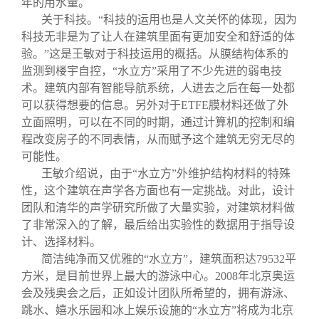
年的用水量。
关于科技。“科技的运用也是人文关怀的体现，因为
科技无非是为了让人在建筑里面有更加安全和舒适的体
验。”这是王敏对于科技运用的概括。从膜结构体系的
监测到楼宇自控，“水立方”采用了不少先进的弱电技
术。建筑内部有智能导航系统，人进去之后在每一处都
可以获得想要的信息。另外对于
ETFE
膜材料还做了外
立面照明，可以在不同的时期，通过计算机的控制和编
程改变房子的不同表情，从而赋予这个建筑无穷无尽的
可能性。
王敏介绍说，由于“水立方”外维护结构材料的特殊
性，这个建筑在声学各方面也有一定挑战。对此，设计
团队和清华的声学研究所做了大量实验，对建筑材料做
了非常深入的了解，最后给出实验性的数据用于指导设
计、选择材料。
简洁纯净而又优雅的“水立方”，建筑面积达
79532
平
方米
，是目前世界上最大的游泳中心。
2008
年北京奥运
会及残奥会之后，正如设计团队所希望的，拥有游泳、
跳水、嬉水乐园和冰上娱乐设施的“水立方”将成为北京