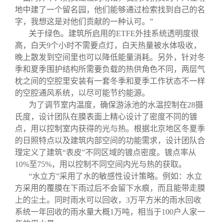
地中建了一个留名园，他们能够通过检索找到自己的名
字，我想这是对他们贡献的一种认可。”
关于绿色。建筑所启用的
ETFE
外挂系统透明度很
高，白天
9
个小时不需要点灯，白天热量被水体吸收，
晚上散发到空间里也可以降低能量消耗。另外，针对冬
季和夏季围护结构所需要负载的热供角色不同，两层气
枕之间的空腔里安装有一套冬季和夏季工作状态不一样
的空腔通风系统，以尽可能节约能源。
为了调节室内温度，确保游泳池的水温控制在
28
摄
氏度
，设计团队在膜表面上精心设计了密度不同的镀
点，用以控制室内获得的光与热。根据北京地区冬夏季
的日照特点以及建筑内部空间的功能需求，设计团队合
理定义了建筑“表皮”不同区域的镀点密度。镀点率从
10%
至
75%
，用以控制不同空间内光与热的获取。
“水立方”采用了水的敏感性设计策略。例如：水立
方采用的覆膜在下雨过后不会留下水痕，而且能带走膜
上的尘土。同时雨水可以回收，
3
万平方米
的雨水回收
系统一年回收的雨水量大概
1
万吨，相当于
100
户人家一