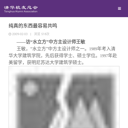
兴趣群体
捐赠方法
我要订阅
清华故事
西南联大校友会
义工计划
新媒体平台
青春风采
纯真的东西最容易共鸣
2009-02-03
|
浏览
518
次
——访“水立方”中方主设计师王敏
校友文苑
王敏，“水立方”中方主设计师之一。
年考入清
1989
华大学建筑学院，先后获得学士、硕士学位。
年赴
1997
校友讲坛
美留学，获明尼苏达大学建筑学硕士。
校友视界
校友服务
校友总会
终身学习