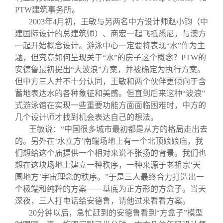
PTW
建筑事务所。
2003
年
4
月初，王敏与另两名中方设计师赵小钧（中
建国际设计的总建筑师）、商宏一起飞抵悉尼，与澳方
一起开始概念设计。游泳中心一定要将表现“水”作为主
题，但究竟如何呈现关于“水”的房子这个概念？
PTW
的
安德鲁最初提出“大波浪”方案，并被确定为执行方案。
但中方三人并不十分认同，王敏和两个伙伴更倾向于含
蓄地表达水的各种象征和美感。但直到后来这种“波浪”
式游泳馆在实现一些重要功能方面面临困难时，中方的
几个设计师才找到机会表达自己的想法。
王敏说：“中国很多城市最初都是从方的格局走出去
的。另外在‘水立方’南端场地上有一个北顶娘娘庙，我
们想给这个庙提供一个相对来说不张扬的背景。我们也
想在这块场地上建立一种秩序，一种来源于老祖宗‘天
圆地方’宇宙理念的秩序。”于是三人最终合力打造出一
个极端和纯粹的方案——基底为正方形的方盒子。当天
深夜，三人打电话给安德鲁，请他过来看看方案。
20
分钟以后，急忙赶到的安德鲁看到“方盒子”模型