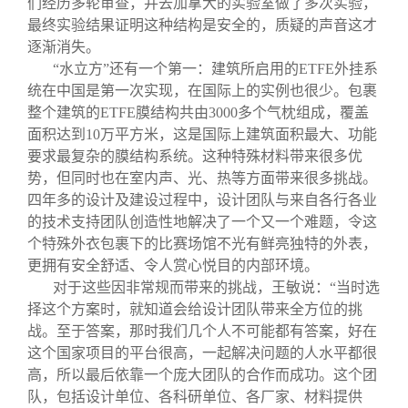
们经历多轮审查，并去加拿大的实验室做了多次实验，
最终实验结果证明这种结构是安全的，质疑的声音这才
逐渐消失。
“水立方”还有一个第一：建筑所启用的
ETFE
外挂系
统在中国是第一次实现，在国际上的实例也很少。包裹
整个建筑的
ETFE
膜结构共由
3000
多个气枕组成，覆盖
面积达到
10
万平方米，这是国际上建筑面积最大、功能
要求最复杂的膜结构系统。这种特殊材料带来很多优
势，但同时也在室内声、光、热等方面带来很多挑战。
四年多的设计及建设过程中，设计团队与来自各行各业
的技术支持团队创造性地解决了一个又一个难题，令这
个特殊外衣包裹下的比赛场馆不光有鲜亮独特的外表，
更拥有安全舒适、令人赏心悦目的内部环境。
对于这些因非常规而带来的挑战，王敏说：“当时选
择这个方案时，就知道会给设计团队带来全方位的挑
战。至于答案，那时我们几个人不可能都有答案，好在
这个国家项目的平台很高，一起解决问题的人水平都很
高，所以最后依靠一个庞大团队的合作而成功。这个团
队，包括设计单位、各科研单位、各厂家、材料提供