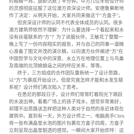
时眼睛一亮，旋即沉默了半分钟。中方几位年轻设计师
的灵感彻底征服了这位澳方资深设计师。安德鲁果断地
作了决定：从明天开始，大家共同来做这个“方盒子”。
但资深设计师的认同不代表全体成员的认同。很多
澳方建筑师依然不理解：为什么要选择一个看起来和水
没有丝毫联系的“方”？为了说服伙伴，王敏花了整整一
晚上写了一份内容翔实的报告，并与自己的同事一道精
心准备了图文并茂的演示稿，以向澳方伙伴阐述“方”在
中国哲学与文化中的深意、水立方在地理位置上与鸟巢
及南端的北顶娘娘庙之间的呼应关系，等等。
终于，三方组成的合作团队重新统一了设计思路，
以“方”为基底开始设计。但是究竟怎样才能和水发生联
系呢？设计师们再次陷入了思考。
在悉尼的那段日子，设计师们常常盯着阳光下跳跃
的水波出神。看着广场上的孩子戏水，感觉非常美好，
却理不出思路该怎样把这种人类对于自然的亲近体现在
建筑中。直到有一天，外方设计师之一、电脑高手
Chris
将一张布满晶莹水泡的图片包裹在方盒子四周，方盒子
立刻呈现出晶莹剔透的感觉。一瞬间大家开始欢呼：这