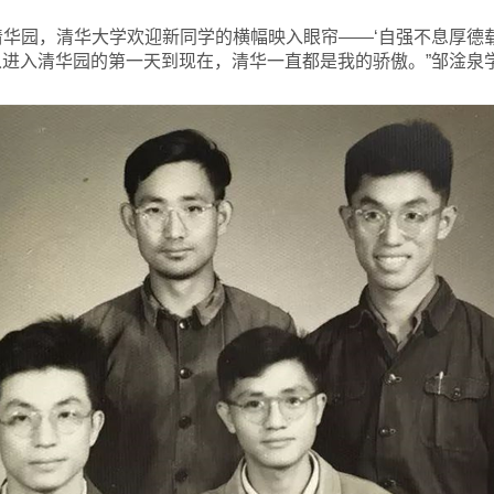
华园，清华大学欢迎新同学的横幅映入眼帘——‘自强不息厚德载物
从进入清华园的第一天到现在，清华一直都是我的骄傲。”邹淦泉