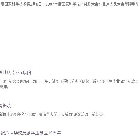
07年度国家科学技术奖1月8日，2007年度国家科学技术奖励大会在北京人民大会堂隆重
校共庆毕业50周年
业50年纪念会现场4月26日上午，清华工程化学系（现化工系）1964届毕业50年纪念
人出席。
闻揭晓
闻中心组织的“2008年度清华大学十大新闻”评选活动日前结束。
—纪念清华校友励学金创立10周年