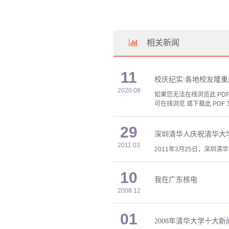
相关新闻
11
校庆纪实:各地校友隆重
2020.08
如果您无法在线浏览此 PDF 
可在线浏览 或下载此 PDF 
29
深圳清华人庆祝清华大学
2011.03
2011年3月25日，深圳
10
我在广东核电
2008.12
01
2008年清华大学十大新