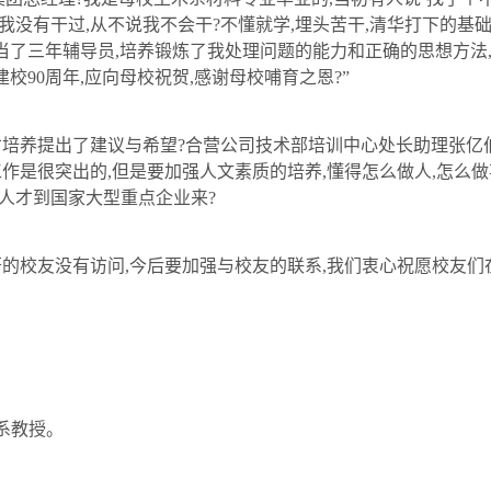
我没有干过
,
从不说我不会干
?
不懂就学
,
埋头苦干
,
清华打下的基
当了三年辅导员
,
培养锻炼了我处理问题的能力和正确的思想方法
建校
90
周年
,
应向母校祝贺
,
感谢母校哺育之恩
?
”
才培养提出了建议与希望
?
合营公司技术部培训中心处长助理张亿
工作是很突出的
,
但是要加强人文素质的培养
,
懂得怎么做人
,
怎么做
人才到国家大型重点企业来
?
著的校友没有访问
,
今后要加强与校友的联系
,
我们衷心祝愿校友们
系教授
。