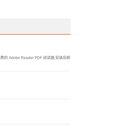
Adobe Reader PDF 阅读器,安装后即