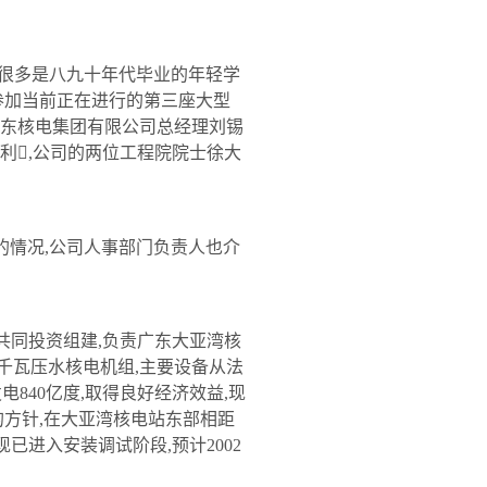
很多是八九十年代毕业的年轻学
参加当前正在进行的第三座大型
东核电集团有限公司总经理刘锡
利

,
公司的两位工程院院士徐大
的情况
,
公司人事部门负责人也介
共同投资组建
,
负责广东大亚湾核
千瓦压水核电机组
,
主要设备从法
发电
840
亿度
,
取得良好经济效益
,
现
的方针
,
在大亚湾核电站东部相距
现已进入安装调试阶段
,
预计
2002