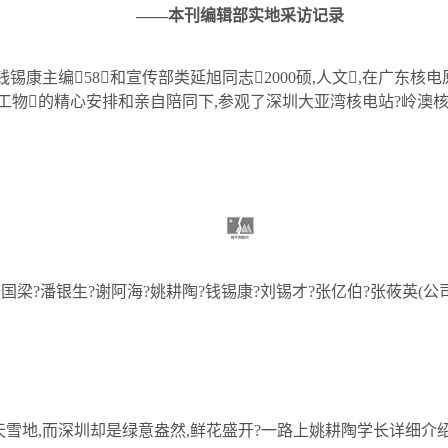
——本刊编辑部实地采访记录
钱锡康主编

58

和宣传部类延旭同志

2000
硕
,
人文

,
在广东核电
工物

的精心安排和亲自陪同下
,
参观了深圳大亚湾核电站
?
岭澳
张国梁
?
潘银生
?
谢阿海
?
姚耕陶
?
钱锡康
?
刘锡才
?
张亿伯
?
张莜英
(
公
天雪地
,
而深圳却是绿意盎然
,
鲜花盛开
?
一路上姚耕陶学长详细介