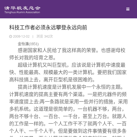
兴趣群体
捐赠方法
我要订阅
清华故事
西南联大校友会
义工计划
新媒体平台
青春风采
科技工作者必须永远攀登永远向前
2008-12-02
|
浏览
342
次
金怡濂
(
1951
)
校友文苑
感谢国家和人民给了我这样高的荣誉。也感谢母校
师长对我的培育之恩。
校友讲坛
超级计算机又叫巨型机，应该说是计算机中速度最
快、性能最高、规模最大的一类计算机。要把我们国家
高科技搞上去，离开巨型机是很困难的。
校友视界
提高计算机速度是计算机发展中一个永恒的主题。
计算机速度的提高主要有两个渠道。一是把元器件的频
校友服务
率速度提上去
;
再一条路就是采用一些并行的措施，采用
多机系统。这道理是很简单的，一台机器不够，两台，
两台不够十台、一百台、一千台，甚至上万台。就跟人
校友总会
终身学习
的工作是一样的。一个人工作干不了就两个人干、一百
个人干、一千个人干。但是要做到这件事情要有很多条