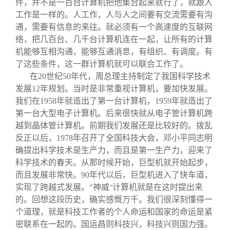
件，并不是一百台计算机把他集合起来就行了，就跟人
关闭
信息化服务
总会简介
工作是一样的。人工作，人与人之间要有交流需要有沟
通，需要有信息的来往。就必须有一个高速度的互联网
三创大赛
会长致辞
络，把几百台、几千台计算机连在一起，让所有的计算
机能够互相沟通，能够互通消息，有组织、有调度。有
了这些条件，这一群计算机就可以联合工作了。
实用信息
总会章程
在
20
世纪
50
年代，周总理主持制定了我国科学技术
发展
12
年规划。当时是非常重视计算机，要加快发展。
理事会名单
我们在
1958
年就造出了第一台计算机，
1959
年就造出了
第一台大型电子计算机。后来很快就从电子管计算机跨
越到晶体管计算机。前期我们发展还是比较好的。拨乱
制度法规
反正以后，
1978
年召开了全国科技大会，邓小平同志明
确提出科学技术是生产力，而且是第一生产力，迎来了
联系我们
科学技术的春天。从那时候开始，巨型机就开始起步，
而且发展非常快。
90
年代以后，巨型机进入了快车道，
实现了跨越式发展。
“
神威
计算机就是在这时提出来
”
的。回想这段历史，确实感慨万千。我们很深刻懂得一
个道理，就是科技工作者的个人命运和国家的命运是紧
密联系在一起的。国运昌则科技兴，科技兴则国力强。