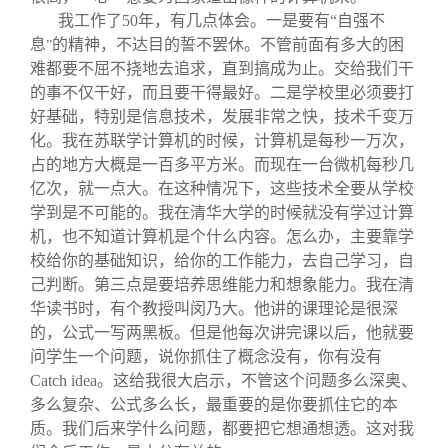
我工作了
50
年，有几点体会。一是要有
“
自强不
息
的精神，不达目的誓不罢休。不管前面有多大的困
”
难都要不屈不挠地去追求，直到搞成为止。交给我们干
的事不仅干好，而且要干得最好。二是学校里必须要打
好基础，特别是信息技术，发展非常之快，技术千变万
化。我在苏联学计算机的时候，计算机是每秒一万次，
占的地方大概是一百多平方米。而现在一台微机每秒几
亿次，就一点大。在这种情况下，这些技术全要从学校
学到是不可能的。我在清华大学的时候就没有学过计算
机，也不知道计算机是个什么内容。怎么办，主要靠学
校给你的基础知识，给你的工作能力，去自己学习，自
己判断。第三点是要培养思维能力和想象能力。我在清
华读书时，有个教授叫闵乃大。他讲的课理论是很深
的，公式一写两黑板。但是他每次讲完课以后，他就要
问学生一个问题，说你抓住了概念没有，你有没有
Catch idea
。这给我很大启示，不管这个问题多么深奥、
多么复杂、公式多么长，最重要的是你要抓住它的本
质。我们后来学什么问题，都要把它想通想透。这对我