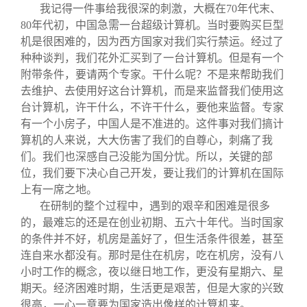
我记得一件事给我很深的刺激，大概在
70
年代末、
80
年代初，中国急需一台超级计算机。当时要购买巨型
机是很困难的，因为西方国家对我们实行禁运。经过了
种种谈判，我们花外汇买到了一台计算机。但是有一个
附带条件，要请两个专家。干什么呢？不是来帮助我们
去维护、去使用好这台计算机，而是来监督我们使用这
台计算机，许干什么，不许干什么，要他来监督。专家
有一个小房子，中国人是不准进的。这件事对我们搞计
算机的人来说，大大伤害了我们的自尊心，刺痛了我
们。我们也深感自己没能为国分忧。所以，关键的部
位，我们要下决心自己开发，要让我们的计算机在国际
上有一席之地。
在研制的整个过程中，遇到的艰辛和困难是很多
的，最难忘的还是在创业初期、五六十年代。当时国家
的条件并不好，机房是盖好了，但生活条件很差，甚至
连自来水都没有。那时是住在机房，吃在机房，没有八
小时工作的概念，夜以继日地工作，更没有星期六、星
期天。经济困难时期，生活更是艰苦，但是大家的兴致
很高，一心一意要为国家造出像样的计算机来。