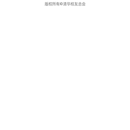
关闭
信息化服务
总会简介
版权所有©清华校友总会
三创大赛
会长致辞
实用信息
总会章程
理事会名单
制度法规
联系我们