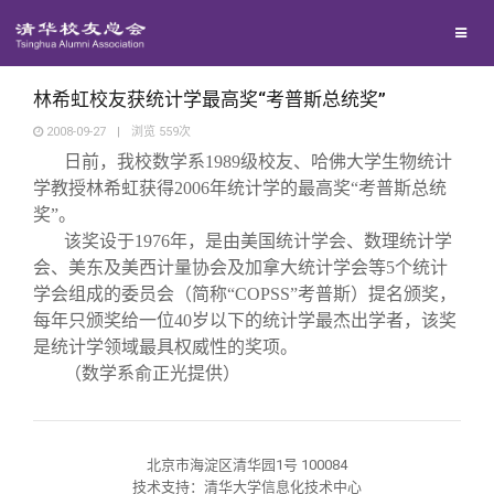
兴趣群体
捐赠方法
我要订阅
清华故事
西南联大校友会
义工计划
新媒体平台
青春风采
林希虹校友获统计学最高奖“考普斯总统奖”
2008-09-27
|
浏览
559
次
日前，我校数学系
1989
级校友、哈佛大学生物统计
校友文苑
学教授林希虹获得
2006
年统计学的最高奖“考普斯总统
奖”。
校友讲坛
该奖设于
1976
年，是由美国统计学会、数理统计学
会、美东及美西计量协会及加拿大统计学会等
5
个统计
学会组成的委员会（简称“
COPSS
”考普斯）提名颁奖，
校友视界
每年只颁奖给一位
40
岁以下的统计学最杰出学者，该奖
是统计学领域最具权威性的奖项。
校友服务
（数学系俞正光提供）
校友总会
终身学习
北京市海淀区清华园1号 100084
技术支持：清华大学信息化技术中心