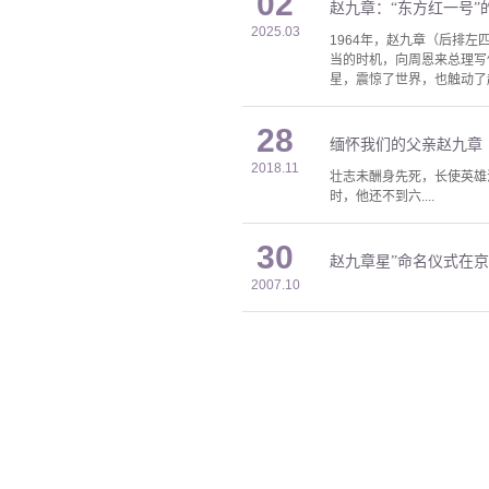
02
赵九章：“东方红一号”
2025.03
1964年，赵九章（后排
当的时机，向周恩来总理写
星，震惊了世界，也触动了
28
缅怀我们的父亲赵九章
2018.11
壮志未酬身先死，长使英雄
时，他还不到六....
30
赵九章星”命名仪式在
2007.10