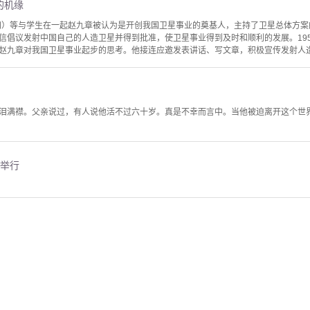
的机缘
左四）等与学生在一起赵九章被认为是开创我国卫星事业的奠基人，主持了卫星总体方
信倡议发射中国自己的人造卫星并得到批准，使卫星事业得到及时和顺利的发展。195
赵九章对我国卫星事业起步的思考。他接连应邀发表讲话、写文章，积极宣传发射人造卫星
泪满襟。父亲说过，有人说他活不过六十岁。真是不幸而言中。当他被迫离开这个世
京举行