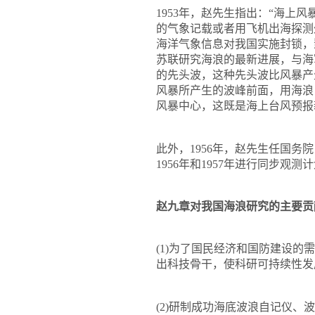
1953
年，赵先生指出：
“
海上风
的气象记载或者用飞机出海探测
海洋气象信息对我国实施封锁，
苏联研究海浪的最新进展，与海
的先头波，这种先头波比风暴产
风暴所产生的波峰前面，用海浪
风暴中心，这既是海上台风预报
此外，
1956
年，赵先生任国务院
1956
年和
1957
年进行同步观测计
赵九章对我国海浪研究的主要贡
(1)
为了国民经济和国防建设的需
出科技骨干，使科研可持续性发
(2)
研制成功海底波浪自记仪、波