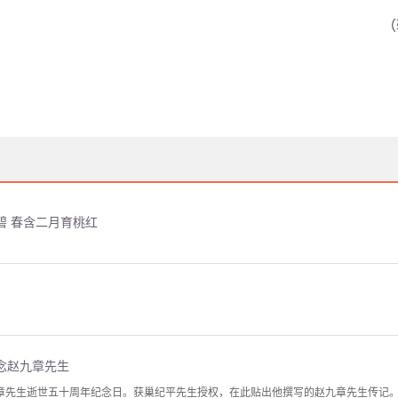
（
碧 春含二月育桃红
念赵九章先生
是赵九章先生逝世五十周年纪念日。获巢纪平先生授权，在此贴出他撰写的赵九章先生传