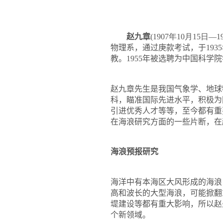
赵九章
(
1907
年10
月15
日
—
1
物理系，通过庚款考试，于
1935
教。
1955
年被选聘为中国科学院
赵九章先生是我国气象学、地球
科，瞄准国际先进水平，积极为
引进优秀人才等等，至今都有重
在海浪研究方面的一些片断，在
海浪预报研究
海洋中有本海区大风形成的海浪
高和波长的大型海浪，可能掀翻
堤建设等都有重大影响，所以赵
个新领域。