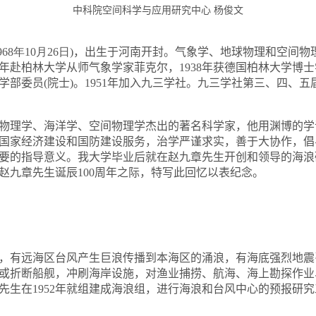
中科院空间科学与应用研究中心 杨俊文
968
年10
月26
日
)
，出生于河南开封。气象学、地球物理和空间物
年赴柏林大学从师气象学家菲克尔，
1938
年获德国柏
林大学
博士
学部委员
(
院士
)
。
1951
年加入九三学社。九三学社第三、四、五
物理学、海洋学、空间物理学杰出的著名科学家，他用渊博的学
国家经济建设和国防建设服务，治学严谨求实，善于大协作，倡
要的指导意义。我大学毕业后就在赵九章先生开创和领导的海浪
赵九章先生诞辰
100
周年之际，特写此回忆以表纪念。
，有远海区台风产生巨浪传播到本海区的涌浪，有海底强烈地震
或折断船舰，冲刷海岸设施，对渔业捕捞、航海、海上勘探作业
先生在
1952
年就组建成海浪组，进行海浪和台风中心的预报研究