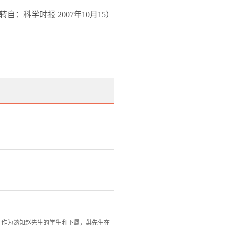
转自：科学时报
2007
年
10
月
15
）
记。作为熟知赵先生的学生和下属，巢先生在