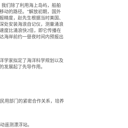
，我们除了利用海上岛屿，船舶
移动的路径。
”
解放初期，国外
报精度，赵先生根据当时美国、
深处安装海浪自记仪，测量涌浪
速度比涌浪快
2
倍，即它传播在
达海岸前约一昼夜时间内预报出
洋学家拟定了海洋科学规划以及
的发展起了先导作用。
民用部门的紧密合作关系，培养
动遥测漂浮站。