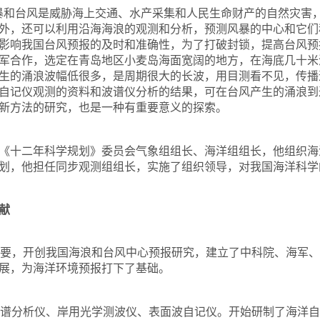
暴和台风是威胁海上交通、水产采集和人民生命财产的自然灾害
外，还可以利用沿海海浪的观测和分析，预测风暴的中心和它们
影响我国台风预报的及时和准确性，为了打破封锁，提高台风预
军合作，选定在青岛地区小麦岛海面宽阔的地方，在海底几
十米
生的涌浪波幅低很多，是周期很大的长波，用目测看不见，传播
自记仪观测的资料和波谱仪分析的结果，可在台风产生的涌浪到
新方法的研究，也是一种有重要意义的探索。
《十二年科学规划》委员会气象组组长、海洋组组长，他组织海
划，他担任同步观测组组长，实施了组织领导，对我国海洋科学
献
要，开创我国海浪和台风中心预报研究，建立了中科院、海军、
展，为海洋环境预报打下了基础。
谱分析仪、岸用光学测波仪、表面波自记仪。开始研制了海洋自