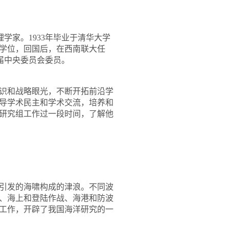
理学家。
1933
年毕业于清华大学
学位，回国后，在西南联大任
届中央委员会委员。
识和战略眼光，不断开拓前沿学
导学术民主和学术交流，培养和
研究组工作过一段时间，了解他
引发的海啸构成的津浪。不同波
、海上和登陆作战、海港和防波
工作，开辟了我国海洋研究的一