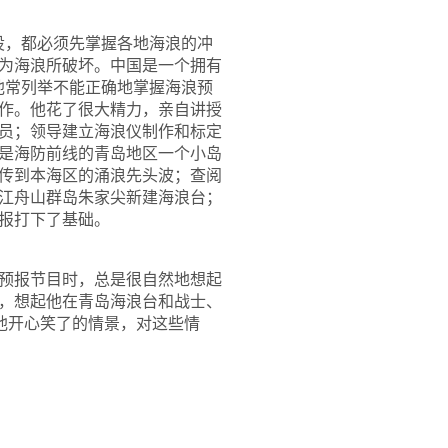
设，都必须先掌握各地海浪的冲
为海浪所破坏。中国是一个拥有
他常列举不能正确地掌握海浪预
作。他花了很大精力，亲自讲授
员；领导建立海浪仪制作和标定
是海防前线的青岛地区一个小岛
传到本海区的涌浪先头波；查阅
江舟山群岛朱家尖新建海浪台；
报打下了基础。
预报节目时，总是很自然地想起
，想起他在青岛海浪台和战士、
他开心笑了的情景，对这些情