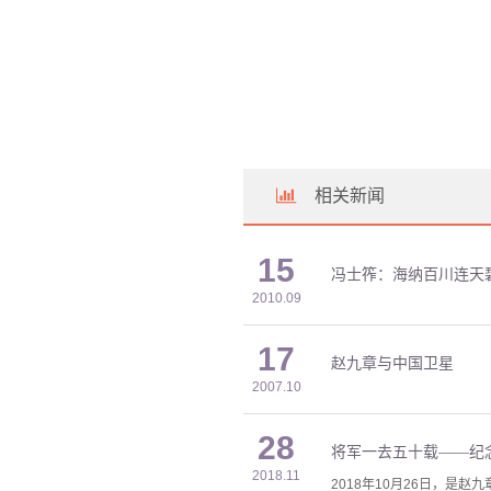
相关新闻
15
冯士筰：海纳百川连天
2010.09
17
赵九章与中国卫星
2007.10
28
将军一去五十载——纪
2018.11
2018年10月26日，