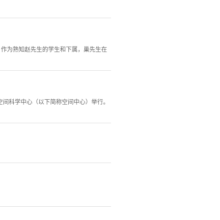
记。作为熟知赵先生的学生和下属，巢先生在
家空间科学中心（以下简称空间中心）举行。