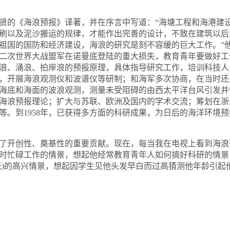
贤的《海浪预报》译著，并在序言中写道：
“
海塘工程和海港建
刷以及泥沙搬运的规律，才能作出完善的设计，不致在建筑以后
祖国的国防和经济建设，海浪的研究是刻不容缓的巨大工作。
”
二次世界大战盟军在诺曼底登陆的重大损失，教育青年要做好工
浪、涌浪、拍岸浪的预报原理，具体指导研究工作，培训科技人
，开展海浪观测仪和波谱仪等研制；和海军多次协商，在当时还
海底和海面的波浪观测，测量未受阻碍的由西太平洋台风引发并
海浪预报理论；扩大与苏联、欧洲及国内的学术交流；筹划在浙
等。到
1958
年，已获得多方面的科研成果，为日后的海洋环境预
了开创性、奠基性的重要贡献。现在，每当我在电视上看到海浪
时忙碌工作的情景，想起他经常教育青年人如何搞好科研的情景
米
)
的高兴情景，想起因学生见他头发早白而过高猜测他年龄引起