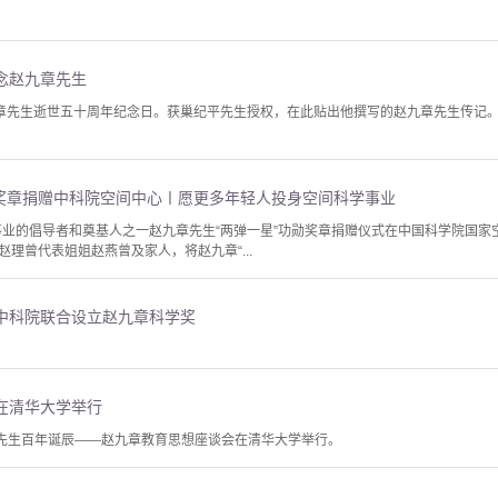
念赵九章先生
是赵九章先生逝世五十周年纪念日。获巢纪平先生授权，在此贴出他撰写的赵九章先生传
勋奖章捐赠中科院空间中心〡愿更多年轻人投身空间科学事业
星事业的倡导者和奠基人之一赵九章先生“两弹一星”功勋奖章捐赠仪式在中国科学院国
理曾代表姐姐赵燕曾及家人，将赵九章“...
中科院联合设立赵九章科学奖
在清华大学举行
章先生百年诞辰――赵九章教育思想座谈会在清华大学举行。