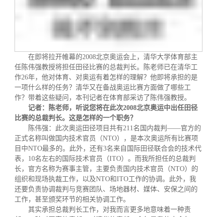
关闭
信息化服务
总会简介
三创大赛
会长致辞
在即将拉
开帷幕的
2008
北京奥运会上，清华大学体育部主
实用信息
总会章程
任陈伟强教授将担任田径比赛的总裁判长。陈老师已在清华工
作
26
年，他对体育、对奥运有着怎样的理解？他即将承担的是
一项什么样的任务？清华又在备战奥运比赛方面做了哪些工
理事会名单
作？带着这些疑问，本刊记者在体育部采访了陈伟强教授。
记者：陈老师，听说您将在此次
2008
北京奥运中出任田径
比赛的总裁判长。这是怎样的一个职务？
制度法规
陈伟强：此次奥运田径项目共有
211
名国内裁判——官方的
正式名称叫做国内技术官员（
NTO
），是本次奥运所有比赛项
目中
NTO
最多的。此外，还有
3
名来自国际田径联合会的技术代
联系我们
表，
10
名左右的国际技术官员（
ITO
）。而我所担任的总裁判
长，官方名称为赛事主管，主要负责国内技术官员（
NTO
）的
组织和现场执裁工作，以及
NTO
和
ITO
工作的协
调。此外，我
还要负责协
调裁判与竞赛团队、场地器材、媒体、安保之间的
工作，甚至颁奖环节的相关协
调工作。
其实承担总裁判长工作，对我而言更多地意味着一种责