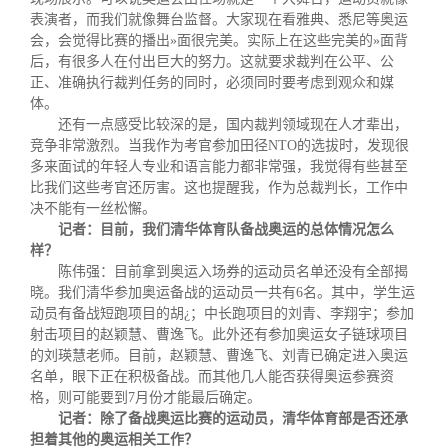
表演者，而我们就像舞台监督。大家现在看雅典、悉尼等奥运
会，会觉得比赛的播出
»­
面很完美。实际上在这些完美的
»­
面背
后，有很多人在付出巨大的努力。这就要求裁判在公平、公
正、准确执行裁判任务的同时，必须同时要考虑到观众和媒
体。
还有一点感受比较深的是，国内裁判领域现在人才辈出，
竞争非常激烈。当我作为考官参加田径
NTO
的选拔时，发现很
多来面试的年轻人专业和语言能力都非常强，我觉得有些甚至
比我们这些考官还厉害。这也提醒我，作为总裁判长，工作中
决不能有一丝松懈。
记者：目前，我们清华体育队备战奥运的总体情况怎么
样？
陈伟强：目前拿到奥运入场券的运动员名单还没有全部揭
晓。我们清华参加奥运备战的运动员一共有
6
名。其中，学生运
动员有备战短跑项目的胡
¿­
；中长跑项目的刘青、李翔宇；参加
射击项目的赵颖慧、曹逸飞。此外还有参加奥运女子链球项目
的刘瑛慧老师。目前，赵颖慧、曹逸飞、刘青已确定进入奥运
名单，眼下正在积极备战。而其他几人能否获得奥运参赛资
格，则可能要到
7
月份才能最后确定。
记者：除了备战奥运比赛的运动员，清华体育部是否还承
担着其他的奥运相关工作？