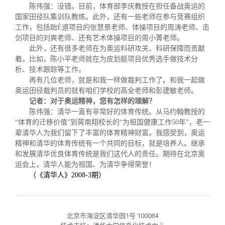
陈伟强：没错。目前，体育部李庆教授在担任备战奥运的
国家田径队集训队教练。此外，还有一些老师在参与竞赛组织
工作，包括跆
È­
道项目的张慧景老师、体操项目的周涛老师、击
剑项目的刘爽老师、还有艺术体操项目的周小菁老师。
此外，还有很多老师在为奥运科研攻关、科研保障而贡献
着。比如，陈小平老师就在为皮划艇项目优秀选手做技术分
析、技术跟踪等工作。
再有几位老师，就是和我一样做裁判工作了。和我一起做
奥运田径裁判员的就有咱们学校的高全老师和彭建敏老师。
记者：对于奥运精神，您有怎样的理解？
陈伟强：清华一直有非常好的体育传统。从马约翰教授的
“体育的迁移价值”到蒋南翔校长的“为祖国健康工作
50
年”，老一
辈清华人为我们留下了丰富的体育精神财富。我感受到，奥运
精神和清华的体育传统有一个共同的目标，就是培养人。继承
和发展清华优良体育传统是我们这代人的责任。期待在北京奥
运会上，清华人能为祖国、为清华争得荣誉！
（《清华人》
2008-3
期）
北京市海淀区清华园1号 100084