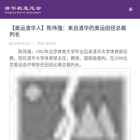
兴趣群体
捐赠方法
我要订阅
清华故事
西南联大校友会
义工计划
新媒体平台
青春风采
【奥运清华人】陈伟强：来自清华的奥运田径总裁
判长
2008-06-01
|
浏览
3632
次
校友文苑
陈伟强，1982年北京体育大学毕业后来清华大学体育部任
教，现任清华大学体育部主任，教授，国家级裁判。在2008北
京奥运会中将担任田径比赛总裁判长。
校友讲坛
校友视界
校友服务
校友总会
终身学习