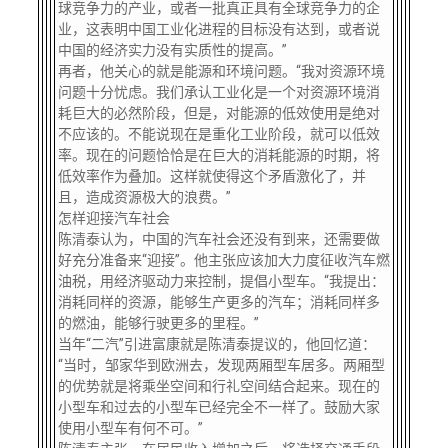
球竞争力的产业，或者一批真正具有全球竞争力的企
业，这表明中国工业化进程的目标没有达到，或者说
中国的经济实力没有实质性的提高。”
再者，他关心的就是能源和环境问题。“我对资源环境
问题十分忧虑。我们承认工业化是一个对资源环境消
耗巨大的必然阶段，但是，对能源的低效使用是绝对
不应该的。不能说现在是重化工业阶段，就可以低效
率。现在的问题恰恰是在巨大的消耗能源的时期，将
低效率作为叠加。这样就使得这个矛盾激化了，并
且，造成资源极大的浪费。”
怎样迎接汽车社会
陈清泰认为，中国的汽车社会还没有到来，还需要做
好充分准备来“迎接”。他主张应该加大力度征收汽车燃
油税，用经济驱动力来控制，提倡小型车。“我提出：
消耗同样的资源，能够生产更多的汽车；消耗同样多
的燃油，能够行驶更多的里程。”
当年“二汽”引进富康就是陈清泰提议的，他回忆道：
“当时，邹家华到欧洲去，发现两厢型车居多。两厢型
的优势就是将乘坐空间和行礼空间结合起来。现在的
小型车和过去的小型车已经完全不一样了。鼓励大家
使用小型车有何不可。”