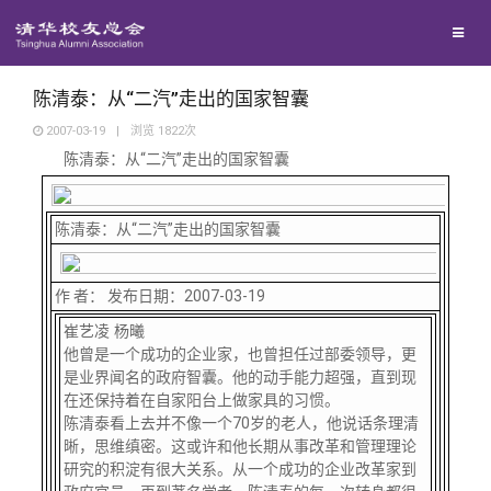
兴趣群体
捐赠方法
我要订阅
清华故事
西南联大校友会
义工计划
新媒体平台
青春风采
陈清泰：从“二汽”走出的国家智囊
2007-03-19
|
浏览
1822
次
陈清泰：从“二汽”走出的国家智囊
校友文苑
校友讲坛
陈清泰：从“二汽”走出的国家智囊
校友视界
作 者： 发布日期：2007-03-19
崔艺凌 杨曦
他曾是一个成功的企业家，也曾担任过部委领导，更
校友服务
是业界闻名的政府智囊。他的动手能力超强，直到现
在还保持着在自家阳台上做家具的习惯。
陈清泰看上去并不像一个70岁的老人，他说话条理清
校友总会
终身学习
晰，思维缜密。这或许和他长期从事改革和管理理论
研究的积淀有很大关系。从一个成功的企业改革家到