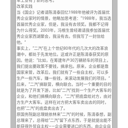
车工业有了新的思考。
改革实践
当《国企》记者请陈清泰回忆1988年他被评为首届优
秀企业家时的情景，他略加思考道：“1988年，我当选
首届优秀企业家，但是，我没有去领奖。我都不记得
为什么得奖。2003年，冯根生曾经邀请我参加首届优
秀企业家西湖聚会，我没有去。但我写了一封信给
他。”
事实上，“二汽”在上个世纪80年代的几次大的改革浪
潮中，都处于先发地位。这或许正是陈清泰获奖的原
因。他说：“比如，在筹建年产30万辆轿车的项目上，
我们提出要政策不要钱，搞承包。原来，企业都是靠
国家来管，改革后，我们就有了一些自主权，可以多
生产一些汽车，赚一些钱，来滚动发展我们的项目。”
后来，“二汽”搞联营，横向联合。当时一个重要的目的
就是为了开发下游，比如“二汽”找到一个生产大客车的
企业，和他们搞横向联合，“二汽”把底盘给对方，由对
方生产大客车。这样在对方把大客车卖出去的同时，
也把“二汽”的底盘卖出去了。
原国务院副总理姚依林来“二汽”的时候，陈清泰想，副
总理来了，总得给“二汽”留下点东西，于是就提出能不
能获得外贸自主权——企业需要进口的东西，由企业自