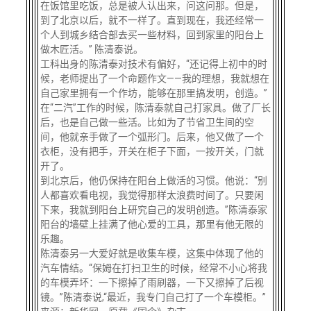
在饭馆里吃饭，总是被人认出来，问这问那。但是，
到了北京以后，就不一样了。直到现在，我还经常一
个人到城乡结合部去买一些材料，回到家里的阳台上
做木匠活。” 陈清泰说。
工科出身的陈清泰对技术有偏好，“还记得上初中的时
候，老师提出了一个命题作文——我的理想，我就想在
自己家里拥有一个作坊，能够在那里搞发明，创造。”
在“二汽”工作的时候，陈清泰就自己打家具。做了厂长
后，也是自己做一些活。比如为了节省卫生间的空
间，他就亲手做了一个弧形门。后来，他又做了一个
衣柜，没有把手，开关在柜子下面，一按开关，门就
开了。
到北京后，他仍保持在阳台上做活的习惯。他说：“别
人都喜欢看电视，我觉得那样太浪费时间了。只要闲
下来，我就到阳台上研究自己的发明创造。”陈清泰家
阳台的墙壁上挂满了他心爱的工具，那里有他无限的
乐趣。
陈清泰另一大爱好就是收集车模，这集中体现了他的
汽车情结。“保姆在打扫卫生的时候，经常不小心将我
的车模弄坏：一下擦掉了雨刷器，一下又擦掉了后视
镜。”陈清泰说,“最近，我专门自己打了一个车模柜。”