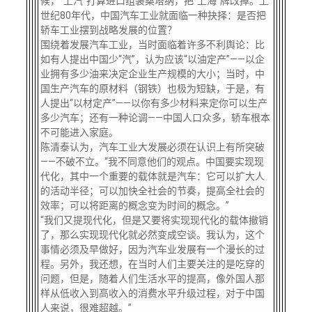
候，“上汽”打算进口组装桑塔纳，把“上海”牌改掉。上
世纪80年代，中国汽车工业就面临一种抉择：是否把
轿车工业摆到战略发展的位置？
围绕着发展汽车工业，当时面临着许多不利舆论：比
如有人提出中国少“汽”，认为应该“以油定产”——以企
业拥有多少油来决定企业生产规模的大小；当时，中
国生产汽车的原材料（钢铁）也极为短缺，于是，有
人提出“以材定产”——以你有多少材料来定你可以生产
多少汽车；还有一种论调——中国人口众多，轿车根本
不可能进入家庭。
陈清泰认为，汽车工业大发展必须在认识上有所突破
——不破不立。“我不同意他们的观点。中国要实现现
代化，其中一个重要的载体就是汽车：它可以扩大人
的活动半径；可以加快全社会的节奏，提高全社会的
效率；可以将距离的概念变为时间的概念。”
“我们又提现代化，但是又要将实现现代化的载体撤销
了，那么实现现代化就必然变成空谈。我认为，这个
事情必须及早做好，因为汽车业发展有一个漫长的过
程。另外，我还想，在当时人们主要关注的是吃穿的
问题，但是，随着人们生活水平的提高，像外国人那
样从低收入到高收入的消费水平升级过程，对于中国
人来说，很难超越。”