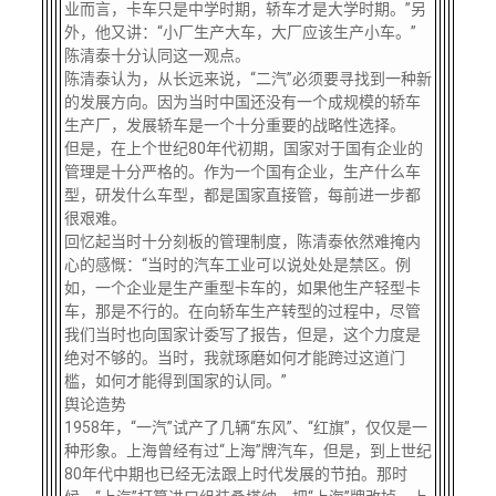
业而言，卡车只是中学时期，轿车才是大学时期。”另
外，他又讲：“小厂生产大车，大厂应该生产小车。”
陈清泰十分认同这一观点。
陈清泰认为，从长远来说，“二汽”必须要寻找到一种新
的发展方向。因为当时中国还没有一个成规模的轿车
生产厂，发展轿车是一个十分重要的战略性选择。
但是，在上个世纪80年代初期，国家对于国有企业的
管理是十分严格的。作为一个国有企业，生产什么车
型，研发什么车型，都是国家直接管，每前进一步都
很艰难。
回忆起当时十分刻板的管理制度，陈清泰依然难掩内
心的感慨：“当时的汽车工业可以说处处是禁区。例
如，一个企业是生产重型卡车的，如果他生产轻型卡
车，那是不行的。在向轿车生产转型的过程中，尽管
我们当时也向国家计委写了报告，但是，这个力度是
绝对不够的。当时，我就琢磨如何才能跨过这道门
槛，如何才能得到国家的认同。”
舆论造势
1958年，“一汽”试产了几辆“东风”、“红旗”，仅仅是一
种形象。上海曾经有过“上海”牌汽车，但是，到上世纪
80年代中期也已经无法跟上时代发展的节拍。那时