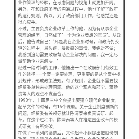
业作管理的经验，在考虑问题的视角上就更加开阔。
另外，在和政府多年的沟通过程中，他也了解了政府
的运行规则。所以，到了政府部门工作，他感觉还是
得心应手。
不过，主要负责企业改革工作的他，因为有从事企业
管理的经历，自然成了“一个为企业着想的官员”。从政
后，他告诫自己：“凡是我在企业那时候，和政府打交
道的过程中，最头疼、最反感的事情，我绝对不做；
我感到迫切需要政府帮助企业解决的问题，我一定尽
量帮助企业来解决。”
经过一段时间的工作，他悟出一个在政府部门有效工
作的途径——个案一定要处理，更重要的是从个案中找
到规律，形成政策法规。有了规则，企业就不需要找
经贸委单独来处理问题。他的这个观点和邵宁、蒋黔
贵等人的观点不谋而合。
1993年，十四届三中全会提出要建立现代企业制度。
起草文件的时候，有16个课题。关于企业制度创新的
问题，经贸委有关领导就让陈清泰来负责调研、起
草。在这个过程中，陈清泰等人在推进国企改革的模
式研究上有所突破。
在做了一系列的筛选后，文件起草小组提出把股份制