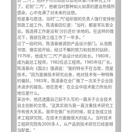
到“二汽”。他终于可以如愿以偿地从事汽车研究工作
了。初到“二汽”，他被当时那种如火如荼的建设热情所
感染，心中充满了对未来的设想。
但是事与愿违，当时“二汽”组织部的负责人强行安排他
到政工组工作。陈清泰回忆道：“当时，都是军队管企
业。我选择工作是没有‘讨价还价’余地的。在这样的情
况下，我就在政工组工作了一年多。”
过了一段时间，陈清泰被调到产品设计部门。从泡图
书馆、做实验开始，经过不懈的努力和刻苦的钻研，
1979年，他成为“二汽”产品设计处的处长。1980年，
成为副总工程师，1982任总工程师。1985年任厂长。
陈清泰向《国企》强调说：“我的特长不在当官，而是
技术。”因为是搞技术研究出身，他对技术有一种特殊
的偏好。1983年，陈清泰在全厂做了一次关于企业技
术进步的报告。他在思考：在企业中技术能力所处的
地位是什么。
采访中，他还透露自己前不久写的一篇关于企业技术
自主创新的文章。“这其实就与我一直注重技术研究工
作有很大关系。我早在做厂长的时候，就主张成立技
术工程研究院，在技术方面做很大的投入。当时技术
工程研究院有2000多人，从产品到技术研究已经是相
当配套。”