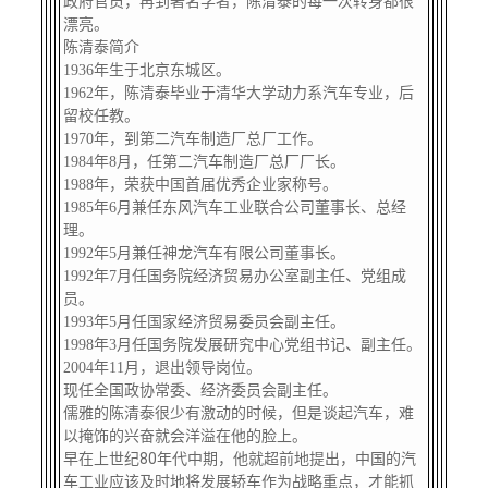
政府官员，再到著名学者，陈清泰的每一次转身都很
关闭
信息化服务
总会简介
漂亮。
陈清泰简介
1936年生于北京东城区。
三创大赛
会长致辞
1962年，陈清泰毕业于清华大学动力系汽车专业，后
留校任教。
实用信息
总会章程
1970年，到第二汽车制造厂总厂工作。
1984年8月，任第二汽车制造厂总厂厂长。
1988年，荣获中国首届优秀企业家称号。
理事会名单
1985年6月兼任东风汽车工业联合公司董事长、总经
理。
1992年5月兼任神龙汽车有限公司董事长。
制度法规
1992年7月任国务院经济贸易办公室副主任、党组成
员。
1993年5月任国家经济贸易委员会副主任。
联系我们
1998年3月任国务院发展研究中心党组书记、副主任。
2004年11月，退出领导岗位。
现任全国政协常委、经济委员会副主任。
儒雅的陈清泰很少有激动的时候，但是谈起汽车，难
以掩饰的兴奋就会洋溢在他的脸上。
早在上世纪80年代中期，他就超前地提出，中国的汽
车工业应该及时地将发展轿车作为战略重点，才能抓