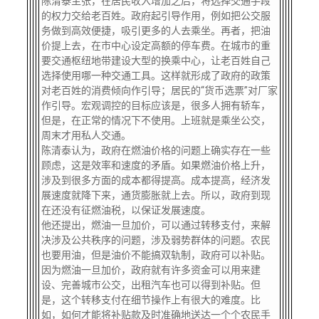
陈清泰主张，在居民收入增加之后，将选择交通手段
的权力交给老百姓。政府起引导作用，例如把公交服
务做到高效便捷，吸引更多的人去乘坐。再者，把油
价提上去，在市中心设定高额的停车费。在城市的重
要交通枢纽地带建设大型的换乘中心，让老百姓自己
选择使用哪一种交通工具。这样就形成了政府的政策
对老百姓的消费倾向作引导；居民的“货币选票”对厂家
作引导。宏观调控的目标应该是，很多人拥有轿车，
但是，在正常的情况下不使用。上班就是乘坐公交，
周末才用私人交通。
陈清泰认为，政府在燃油价格的问题上确实存在一些
顾虑，这是效率和速度的矛盾。如果燃油价格上升，
涉及到很多方面的成本都得提高。成本提高，经济发
展速度就降下来，通货膨胀就上去。所以，政府到现
在还没有征燃油税，以保证发展速度。
他还提出，燃油一旦加价，可以通过转移支付，来解
决涉及公共秩序的问题，涉及弱势群体的问题。农民
也要用油，但是油价不能搞双轨制，政府可以补贴。
因为燃油一旦加价，政府就有许多资金可以用来建
设、完善城市公交，出租汽车也可以得到补贴。但
是，这个转移支付在细节操作上有很大的难度。比
如，如何才能将补贴款及时准确地送达一个个农民手