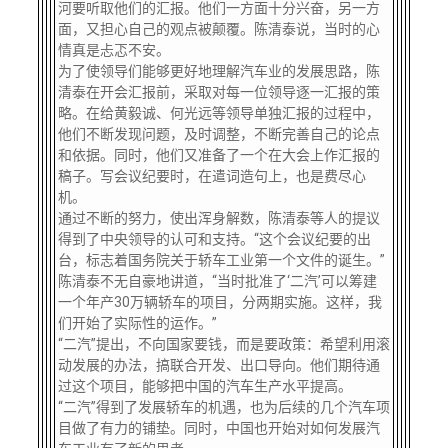
河要听取他们的汇报。他们一方面十分兴奋，另一方
面，又担心自己的观点被颠覆。陈清泰说，当时的心
情真是忐忑不安。
为了使领导们能够更好地理解汽车业的发展思路，陈
清泰在开会汇报前，采取对每一位领导逐一汇报的策
略。在给黄毅诚、何光远等领导单独汇报的过程中，
他们不断发现问题，及时调整，不断完善自己的论点
和依据。同时，他们又准备了一个在大会上作汇报的
稿子。写会议纪要时，在遣词造句上，也是费尽心
机。
通过不断的努力，使出浑身解数，陈清泰等人的提议
得到了中央领导的认可和支持。“这个会议纪要的出
台，标志着国务院关于轿车工业第一个文件的诞生。”
陈清泰不无自豪地讲道，“当时批准了‘二汽’可以筹建
一个年产30万辆轿车的项目，分两期实施。这样，我
们开始了实际性的运作。”
“二汽”提出，不向国家要钱，而是要政策：希望利用滚
动发展的办法，搞联合开发、出口导向。他们期待通
过这个项目，能够把中国的汽车生产水平提高。
“二汽”得到了发展轿车的机遇，也为后续的几个汽车项
目做了有力的铺垫。同时，中国也开始对如何发展汽