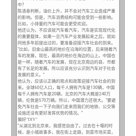
中？
陈清泰判断，油价上升，并不会对汽车工业造成严重
的影响。但是，汽车消费结构可能会受到一些影响。
比如，小排量的汽车可能会更受欢迎。
他还认为，不应该就汽车看汽车，汽车是实现现代化
的重要载体，如果一旦汽车产业发展起来之后，就如
同他多年前提出过的，要准备迎接汽车社会的到来。
“比如，旧金山最高的地价在沿海的位置，后来随着汽
车的发展，现在，最高的地价在海边的山上。中国也
是一样，随着汽车的发展，现在北京周边的县、市都
有了长足的发展。所以应该充分认识到汽车对于社会
发展的意义。”
他认为，应该以正确的观点和政策迎接汽车社会的到
来。全球60亿人口，每千人拥有汽车是130辆，中国
每千人拥有汽车是20辆，北京的汽车大概是240万
辆，伦敦是570万辆。所以，中国潜力还很大。“要避
免汽车社会一下子向我们走来而我们的地铁、公交等
设施还没有更好发挥优势的情况。”
偏好“DIY”
“从湖北到北京来，我感觉自由了。过去在十堰的时
候，是小城故事多，我在街上走路，到菜市场买菜，