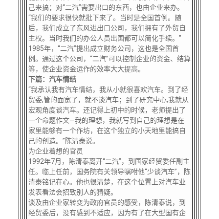
己来搞；对“二汽”需要出口的东西，也由企业来办。
“我们的要求很快就批下来了。当时是全国首例。随
后，我们成立了东风进出口公司，我们拥有了外贸自
主权。当时我们的办公人员出国都可以简化手续。”
1985年，“二汽”提出成立财务公司，这也是全国首
例。通过这个公司，“二汽”可以控制企业的资金、结算
等，使企业资金运作的效率大大提高。
下篇：汽车情结
“我承认我有汽车情结，我从小就很喜欢汽车。到了经
贸委,管的面宽了，就不谈汽车；到了研究中心,我就从
宏观角度谈汽车。还记得上初中的时候，老师提出了
一个命题作文—我的理想，我就写到自己的理想是在
家里能够有一个作坊，在这个独立的小天地里能搞自
己的创造。”陈清泰说。
为企业着想的官员
1992年7月，陈清泰离开“二汽”，到国家经贸委任副主
任。临上任前，国务院有关领导嘱咐他“少谈汽车”，陈
清泰铭记在心。他也很清楚，在这个位置上对汽车业
发表看法会招致别人的猜疑。
谈及由企业家转变为政府官员的感受，陈清泰说，到
经贸委后，没有感到不适应，因为有了在大型国有企