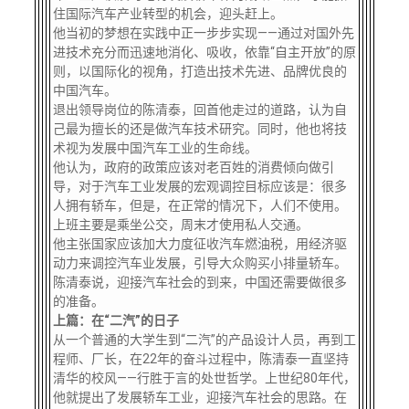
住国际汽车产业转型的机会，迎头赶上。
他当初的梦想在实践中正一步步实现——通过对国外先
进技术充分而迅速地消化、吸收，依靠“自主开放”的原
则，以国际化的视角，打造出技术先进、品牌优良的
中国汽车。
退出领导岗位的陈清泰，回首他走过的道路，认为自
己最为擅长的还是做汽车技术研究。同时，他也将技
术视为发展中国汽车工业的生命线。
他认为，政府的政策应该对老百姓的消费倾向做引
导，对于汽车工业发展的宏观调控目标应该是：很多
人拥有轿车，但是，在正常的情况下，人们不使用。
上班主要是乘坐公交，周末才使用私人交通。
他主张国家应该加大力度征收汽车燃油税，用经济驱
动力来调控汽车业发展，引导大众购买小排量轿车。
陈清泰说，迎接汽车社会的到来，中国还需要做很多
的准备。
上篇：在“二汽”的日子
从一个普通的大学生到“二汽”的产品设计人员，再到工
程师、厂长，在22年的奋斗过程中，陈清泰一直坚持
清华的校风——行胜于言的处世哲学。上世纪80年代，
他就提出了发展轿车工业，迎接汽车社会的思路。在