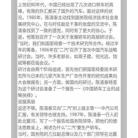
上世纪80年代，中国已经出现了几次进口轿车的高
峰，有限的外汇都买了国外的汽车。面对这样的状
况，1985年，陈清泰主动找到国务院经济技术社会发
展研究中心，在与时任副总干事的张盘的交流中，陈
清泰找到了一致的感觉，同时有了更大的信心。于
是，他策划召开了一次关于发展轿车的高层研讨会。
“当时，我们和国家经委一个技术研究所合作。经过半
年的筹备，1986年在“二汽”召开了首次中国汽车战略
研讨会。当时，许多老部长，如周子建、何光远、饶
斌等都莅临会议。”
研讨会由两个阶段组成，首先他们把国家经委技术研
究所与日本的几家汽车生产厂合作开发的研究成果向
大会做报告；另一方面，做国内的研讨。陈清泰特意
为这个研讨会准备了一个报告——《中国轿车工业的战
略抉择》。
说服高层
这还不够。陈清泰又向“二汽”的上级主管——中汽公司
汇报，有关领导也很支持。1987年，陈清泰一行人赶
赴北戴河，写了一个报告给国务院领导，把他们的想
法悉数呈上，阐述为什么“二汽”要生产轿车。
当时，国务院的几位副总理以及几个部门领导在北戴