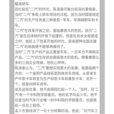
瞄准轿车
回忆起在“二汽”的时光，陈清泰印象比较深的事情是，
当时“二汽”争取上轿车项目的过程。因为当时国家规定
“二汽”的生产任务是三种类型—军车、军用越野车和卡
车。
“二汽”在改革开放之初，面临着很大的危机。因为“二
汽”是在旧体制的环境下组建的，但是在尚未全部建成
之时，就赶上了改革开放的时代，原来那种全国支援
“二汽”的局面便不能够再维持了。
当时“二汽”生产的产品主要是军车，一旦军方不再购买
产品，“二汽”的生存就会面临很大的危机。眼看着那么
多的三线企业垮掉，他忧心忡忡。
陈清泰认为，“二汽”要想实现更大的发展，就面临两个
方向：一个是把产品线拓宽到商务车领域，从原来生
产中型卡车转变为生产轻型卡车和重型卡车；另外一
个，就是向轿车进军。
谈及这段往事，他不由得回忆起一个人。“当时，在‘二
汽’有一个中科院学部委员，他的名字叫孟少农。他不
仅是当时汽车行业唯一的中科院的学部委员，也是我
前一任总工程师。”
孟少农曾经讲了一句十分经典的话。他说：“对汽车工