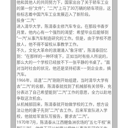
他和其他人的共同努力下，国家出台了关于轿车工业
的第一份“文件”；“二汽”上马了30万辆的轿车项目，这
些标志着中国汽车工业发展迈入了新阶段。
投身“二汽”
进入清华大学，陈清泰主修汽车专业。在那段书香岁
月里，他内心有一个强烈的渴望：希望毕业后能够到
“一汽”从事汽车制造研究的工作。但是，由于学校不愿
放人，他不得不留校从事教学工作。
不久，文化大革命的浪潮涌入“象牙塔”，陈清泰回忆
到：“在那样的一种环境下，正如当时有些人所说的，
那么大的一个学校已经放不下一张平静的书桌了。”面
对当时社会的状况，他还是坚持初衷——到企业去，搞
汽车。
1966年，适逢“二汽”刚刚开始组建，当时清华大学有
去“二汽”的名额，陈清泰就找到了机械部有关领导，充
分表达了自己希望能到“二汽”工作的意愿，全力以赴地
争取这次机会。
从机械部回来，陈清泰就开始做学校的工作，想方设
法让他的妻子先到“二汽”去工作。后来军宣队进入学
校，他就给军宣队写报告，要求去“二汽”。
1970年7月，陈清泰从江西鲤鱼洲农场的“五七干校”来