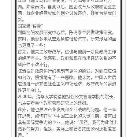
改革（建立现代企业制度）作为国有企业改革的方
向。陈清泰说，自此以后，国企改革从政府和企业之
间，就企业经营权如何划分讨价还价，转变为制度创
新。
国家级“智囊”
到国务院发展研究中心后，陈清泰主要做政策研究。
这时，他更多地从宏观角度谈论汽车，研究涉及的面
也更宽了一些：
首先，他关注政府改革，这也与他前一阶段政府工作
的经历有关。他感到，政府和现在市场经济关系的不
适应性不改不行。
陈清泰对政府运行的机制有更深的感受，对到底应该
如何改，慢慢地有了一些思路。他认为，中国入世后
应该进一步完善社会主义市场经济，政府改革的紧迫
性更加突出。
2000年，清华大学聘请他担任公共管理学院的院长，
也主要看重他政府管理研究上的建树。
此外，他也关注产业发展和企业战略的问题。他一直
在思考：如何在时下中国工业化的关键时期，培育出
具有国际竞争力的企业。他说：“虽然，我们为此付出
诸多的努力，但是，实际上和著名跨国公司还相差甚
远。”