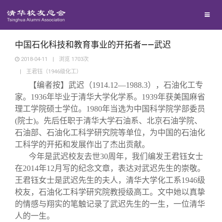
兴趣群体
捐赠方法
我要订阅
清华故事
西南联大校友会
义工计划
新媒体平台
青春风采
中国石化科技和教育事业的开拓者——武迟
2018-04-11
|
浏览
1703
次
|
王君钰（1946级化工）
校友文苑
【编者按】武迟（1914.12—1988.3），石油化工专
家。1936年毕业于清华大学化学系。1939年获美国麻省
校友讲坛
理工学院硕士学位。1980年当选为中国科学院学部委员
(院士)。先后任职于清华大学石油系、北京石油学院、
石油部、石油化工科学研究院等单位，为中国的石油化
校友视界
工科学的开拓和发展作出了杰出贡献。
今年是武迟校友去世30周年，我们编发王君钰女士
校友服务
在2014年12月写的纪念文章，表达对武迟先生的崇敬。
王君钰女士是武迟先生的夫人，清华大学化工系1946级
校友，石油化工科学研究院教授级高工。文中她以真挚
校友总会
终身学习
的情感与翔实的笔触记录了武迟先生的一生，一位清华
人的一生。