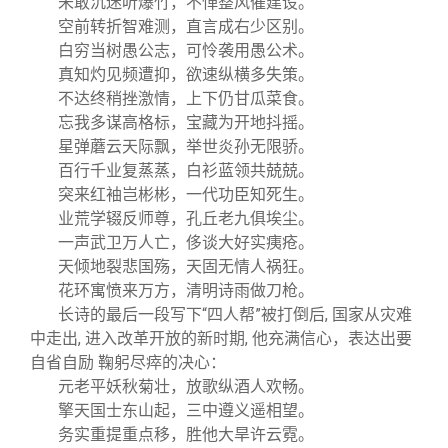
未敢沉迷听爆竹，不惮整风催建设。
空前转折智难测，直言成右少区别。
白穷当树愚公志，可怜袭用愚公术。
真知灼见频遭抑，欲速纵横多失策。
不达终稍挫激情，上下仍甘瓜菜食。
忘我多谋高格标，宝藏为开地抖摇。
星弹蘑云天际飘，举世炎孙无限骄。
百行千业复蒸蒸，白衫蓝领共兢兢。
突来红袖岂彬彬，一代功臣知死生。
业荒学辍反师尊，孔丘老九俱埃尘。
一声武卫万人亡，侈谈大好实痍疮。
天倾地裂悲国殇，天固无情人祸狂。
花环寓愤来万方，清明诗雨做刀枪。
长诗的最后一段写下“四人帮”被打倒后, 国家从灾难
中走出, 进入改革开放的新时期, 他充满信心，表达出要
自省自励 鞠躬尽瘁的决心：
元老平妖秋菊壮，放歌纵酒人欢畅。
擎天国士东山起，三中遵义遥相望。
务实重提重点移，胜他大旱许云霓。