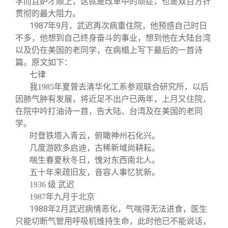
学而且妒才顺上，这就是改革中的顽症，也是双百方针
贯彻的最大阻力。
1987
年9月，武迟再次病重住院，他预感自己时日
不多，他想到自己终身奋斗的事业，想到他在大陆台湾
以及仍在美国的老同学，在病榻上写下最后的一首诗
篇。原文如下：
七律
我1985年夏曾去清华化工系参观联合研究所，以后
因肺气肿有发展，将近足不出户已两年，上月又住院，
在院中吟打油诗一首，告大陆、台湾及在美国的老同
学。
时登铁塔入青云，俯瞰神州石化兴。
几度游欧多启迪，古稀新域尚耕耘。
喘生春夏秋冬日，愧对东西南北人。
五十年来疏旧友，音容人事忆犹新。
1936
级 武迟
1987
年九月于北京
1988
年2月武迟病情恶化，气喘得无法进食，医生
只能切断气管用呼吸机维持生命，此时他已不能说话，