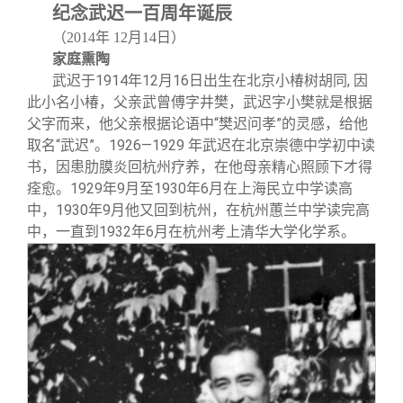
关闭
信息化服务
总会简介
纪念武迟一百周年诞辰
（2014年 12月14日）
家庭熏陶
三创大赛
会长致辞
武迟于1914年12月16日出生在北京小椿树胡同, 因
此小名小椿，父亲武曾傅字井樊，武迟字小樊就是根据
实用信息
总会章程
父字而来，他父亲根据论语中“樊迟问孝”的灵感，给他
取名“武迟”。1926—1929 年武迟在北京崇德中学初中读
书，因患肋膜炎回杭州疗养，在他母亲精心照顾下才得
理事会名单
痊愈。1929年9月至1930年6月在上海民立中学读高
中，1930年9月他又回到杭州，在杭州蕙兰中学读完高
制度法规
中，一直到1932年6月在杭州考上清华大学化学系。
联系我们