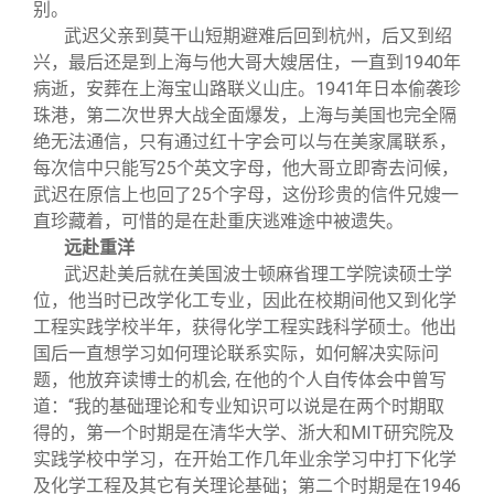
别。
武迟父亲到莫干山短期避难后回到杭州，后又到绍
兴，最后还是到上海与他大哥大嫂居住，一直到1940年
病逝，安葬在上海宝山路联义山庄。1941年日本偷袭珍
珠港，第二次世界大战全面爆发，上海与美国也完全隔
绝无法通信，只有通过红十字会可以与在美家属联系，
每次信中只能写25个英文字母，他大哥立即寄去问候，
武迟在原信上也回了25个字母，这份珍贵的信件兄嫂一
直珍藏着，可惜的是在赴重庆逃难途中被遗失。
远赴重洋
武迟赴美后就在美国波士顿麻省理工学院读硕士学
位，他当时已改学化工专业，因此在校期间他又到化学
工程实践学校半年，获得化学工程实践科学硕士。他出
国后一直想学习如何理论联系实际，如何解决实际问
题，他放弃读博士的机会, 在他的个人自传体会中曾写
道：“我的基础理论和专业知识可以说是在两个时期取
得的，第一个时期是在清华大学、浙大和MIT研究院及
实践学校中学习，在开始工作几年业余学习中打下化学
及化学工程及其它有关理论基础；第二个时期是在1946