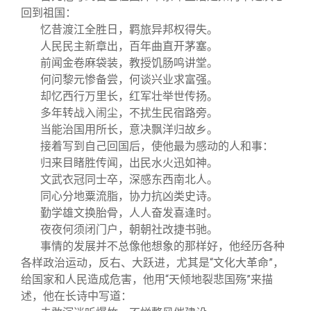
回到祖国：
忆昔渡江全胜日，羁旅异邦权得失。
人民民主新章出，百年曲直开茅塞。
前闻金卷麻袋装，教授饥肠鸣讲堂。
何问黎元惨备尝，何谈兴业求富强。
却忆西行万里长，红军壮举世传扬。
多年转战入闹尘，不扰生民宿路旁。
当能治国用所长，意决飘洋归故乡。
接着写到自己回国后，使他最为感动的人和事：
归来目睹胜传闻，出民水火迅如神。
文武衣冠同士卒，深感东西南北人。
同心分地粟流脂，协力抗凶类史诗。
勤学雄文换胎骨，人人奋发喜逢时。
夜夜何须闭门户，朝朝社改捷书驰。
事情的发展并不总像他想象的那样好，他经历各种
各样政治运动，反右、大跃进，尤其是“文化大革命”，
给国家和人民造成危害，他用“天倾地裂悲国殇”来描
述，他在长诗中写道：