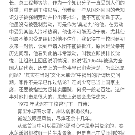
长、总工程师等等，作为一个知识分子一直受到人们的
尊重，可是到干校以后，他看到一些从国外回国的老知
识分子被强制劳动并拉出来批斗，他不可能无动于衷。
他虽没有被强制劳动，可是作为“臭老九”的他，在劳动
中受到某些人冷嘲热讽，他也不可能无动于衷。尤其使
他最不能忍受是组织对他不信任，我记得在干校时建初
发来一封信，谈到申请入团不能被批准，原因是父亲有
历史问题，他看到此信非常激动，叫我立即找排长沈
悦，让组织上回函说明情况，他说“我1964年被选为全
国人民代表，历史上的一些事早已审查清楚，怎么还是
问题？”其实在当时“文化大革命”中揭出的所谓历史问
题，哪件不是早已作过结论？连刘少奇已当上国家主
席，还要被指控为叛徒卖国贼，何况一般老百姓。这件
事对他打击是很大的，思想上必然会患得患失。
1970
年武迟在干校曾写下一首诗：
雾里水塘春水漾，岸边弱柳嫩枝鲜。
诚能放眼量风物，尽瘁还余十几年。
从这首诗中可以看到他那时心情是非常复杂的，春
水荡漾嫩柳枝鲜一片生发景象，但是自己在受压抑的状