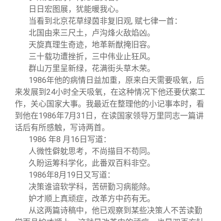
日日宏图展，犹能暖我心。
当看到北京花草绿茵非复旧观, 赋七律一首：
北国由来三尺土，卢沟烽火敌焰凶。
天旋真理生奇迹，地革新猷掩旧容。
三十载功遭挫折，三中伟业止狂风。
群山万里呈新绿，花满街头草木荣。
1986
年他的病情日益加重，原来白天需要吸氧，后
来发展到24小时全天吸氧，在这种情况下他还要伏案工
作，关心国家大事。我最近在整理他的小记事本时，看
到他在1986年7月31日，在读国家领导万里同志一篇讲
话后有所感触，写诗两首。
1986
年8 月16日写道：
人微性僻躭思考，不尚描目不苟同。
久盼运筹科学化，此番双百料非空。
1986
年8月19日又写道：
决策谁谙软学科，苦研勤习病能除。
妒才顺上真顽症，改革方中药有无。
从这两篇诗稿中，他已观察到某些决策人不苦读勤