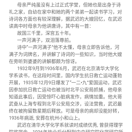
母亲严纯虽没有上过正式学堂，但她也是出身于诗
礼之家，自幼在家中和她的两个弟弟一起读书学习，对
诗词各方面也有较深理解，据武迟的大嫂回忆，在武迟
读高中时母亲为他讲唐诗，其中有一首：
故国三千里，深宫五十年。
一声河满子，双泪落尊前。
诗中“一声河满子”他不太懂，母亲立即告诉他，河
满子为词牌名，并讲解了诗词的一些知识，当时他大嫂
在旁听到婆婆的讲解都颇为惊讶。
1932
年9月到1936年6月，武迟在北京清华大学化
学系读书，在这段时间里，国内学生抗日救亡运动蓬勃
开展，1935年12月9日爆发了“一二•九”爱国运动，武迟
因参加抗日救亡运动也被当时北平公安局抓捕，他母亲
知道此事后，因受惊吓心脏病发作，病情加重。他大哥
武奋从上海专程到北平公安局交涉，设法营救，武迟最
终在被拘留数星期后释放。可是母亲的病却没能好转，
1936年病逝, 安葬在杭州小和山上。
武迟在清华大学化学系就读时成绩优秀, 曾获得理学