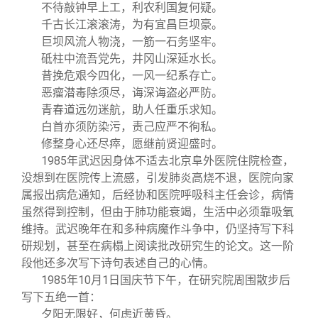
不待敲钟早上工，利农利国复何疑。
千古长江滚滚涛，为有宜昌巨坝豪。
巨坝风流人物浇，一筋一石务坚牢。
砥柱中流吾党先，井冈山深延水长。
昔挽危艰今四化，一风一纪系存亡。
恶瘤潜毒除须尽，诲深诲盗必严防。
青春道远勿迷航，助人任重乐求知。
白首亦须防染污，责己应严不徇私。
修整身心还尽瘁，愿继前贤迎盛时。
1985
年武迟因身体不适去北京阜外医院住院检查，
没想到在医院传上流感，引发肺炎高烧不退，医院向家
属报出病危通知，后经协和医院呼吸科主任会诊，病情
虽然得到控制，但由于肺功能衰竭，生活中必须靠吸氧
维持。武迟晚年在和多种病魔作斗争中，仍坚持写下科
研规划，甚至在病榻上阅读批改研究生的论文。这一阶
段他还多次写下诗句表述自己的心情。
1985
年10月1日国庆节下午，在研究院周围散步后
写下五绝一首：
夕阳无限好，何虑近黄昏。