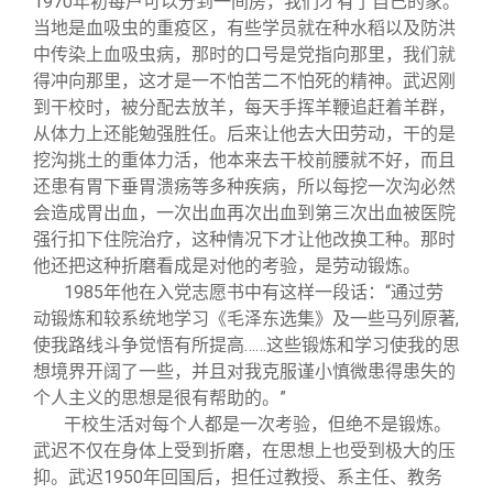
1970年初每户可以分到一间房，我们才有了自己的家。
当地是血吸虫的重疫区，有些学员就在种水稻以及防洪
中传染上血吸虫病，那时的口号是党指向那里，我们就
得冲向那里，这才是一不怕苦二不怕死的精神。武迟刚
到干校时，被分配去放羊，每天手挥羊鞭追赶着羊群，
从体力上还能勉强胜任。后来让他去大田劳动，干的是
挖沟挑土的重体力活，他本来去干校前腰就不好，而且
还患有胃下垂胃溃疡等多种疾病，所以每挖一次沟必然
会造成胃出血，一次出血再次出血到第三次出血被医院
强行扣下住院治疗，这种情况下才让他改换工种。那时
他还把这种折磨看成是对他的考验，是劳动锻炼。
1985
年他在入党志愿书中有这样一段话：“通过劳
动锻炼和较系统地学习《毛泽东选集》及一些马列原著,
使我路线斗争觉悟有所提高……这些锻炼和学习使我的思
想境界开阔了一些，并且对我克服谨小慎微患得患失的
个人主义的思想是很有帮助的。”
干校生活对每个人都是一次考验，但绝不是锻炼。
武迟不仅在身体上受到折磨，在思想上也受到极大的压
抑。武迟1950年回国后，担任过教授、系主任、教务