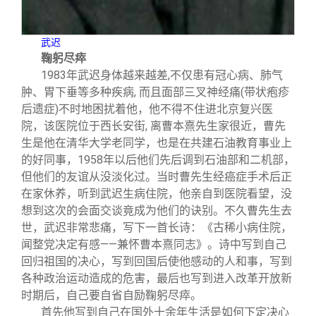
武迟
鞠躬尽瘁
1983
年武迟身体越来越差,不仅患有冠心病、肺气
肿、胃下垂等多种疾病, 而且面部三叉神经痛(带状疱疹
后遗症)不时地困扰着他，他不得不住进北京复兴医
院，该医院位于西长安街, 离曹本熹先生家很近，曹先
生是他在清华大学老同学，也是在共建石油教育事业上
的好同事，1958年以后他们先后调到石油部和二机部，
但他们的友谊从没淡化过。当时曹先生经癌症手术后正
在家休养，听到武迟生病住院，他亲自到医院看望，没
想到这次的会面交谈竟成为他们的诀别。不久曹先生去
世，武迟非常悲痛，写下一首长诗：《古稀小病住院，
闻整党决定有感——兼怀曹本熹同志》。诗中写到自己
回归祖国的决心，写到回国后使他感动的人和事，写到
各种政治运动造成的危害，最后也写到进入改革开放新
时期后，自己要自省自励鞠躬尽瘁。
首先他写到自己在国外十余年生活是如何下定决心