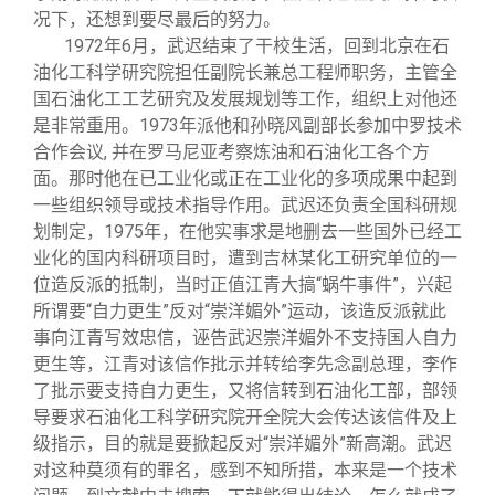
况下，还想到要尽最后的努力。
1972
年6月，武迟结束了干校生活，回到北京在石
油化工科学研究院担任副院长兼总工程师职务，主管全
国石油化工工艺研究及发展规划等工作，组织上对他还
是非常重用。1973年派他和孙晓风副部长参加中罗技术
合作会议, 并在罗马尼亚考察炼油和石油化工各个方
面。那时他在已工业化或正在工业化的多项成果中起到
一些组织领导或技术指导作用。武迟还负责全国科研规
划制定，1975年，在他实事求是地删去一些国外已经工
业化的国内科研项目时，遭到吉林某化工研究单位的一
位造反派的抵制，当时正值江青大搞“蜗牛事件”，兴起
所谓要“自力更生”反对“崇洋媚外”运动，该造反派就此
事向江青写效忠信，诬告武迟崇洋媚外不支持国人自力
更生等，江青对该信作批示并转给李先念副总理，李作
了批示要支持自力更生，又将信转到石油化工部，部领
导要求石油化工科学研究院开全院大会传达该信件及上
级指示，目的就是要掀起反对“崇洋媚外”新高潮。武迟
对这种莫须有的罪名，感到不知所措，本来是一个技术