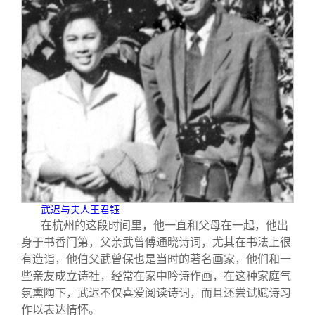
武迟与夫人王君钰
在杭州的这段时间里，他一直和父母在一起，他出
身于书香门第，父亲武曾傅通晓诗词，尤其在书法上很
有造诣，他伯父武曾保也是当时的著名画家，他们和一
些亲友成立诗社，经常在家中吟诗作画，在这种家庭气
氛熏陶下，武迟不仅喜爱阅读诗词，而且还尝试赋诗习
作以表达情怀。