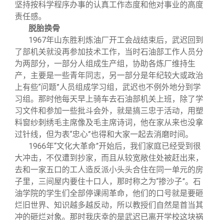
坚持按科学程序办事的认真工作态度和他对事业的高度
责任感。
脱胎换骨
1967
年山东胜利炼油厂开工会战结束后，武迟回到
了部机关就没再参加技术工作，当时石油部工作人员分
为两部分，一部分人组成生产组，协助各炼厂维持生
产，主要是一些青年同志，另一部分是年纪较大或政治
上有些“问题”人员组成学习组，武迟也不例外地分到学
习组。那时他每天早上骑车去石油部机关上班，除了学
习文件和参加一些批斗会外，就是搞三忠于活动，用塑
料窗纱刺绣毛主席像及毛主席诗词，他在家从来也没拿
过针线，但为表“忠心”也得和大家一起去消磨时间。
1966
年“文化大革命”开始后，我们家庭已经受到很
大冲击，不仅遭到抄家，而且从较宽敞住处被赶出来，
去和一家五口的工人造反派小头头合住在同一单元的房
子里，三间屋内要住十口人，那时称之为“掺沙子”。石
油学院的学生们全部停课闹革命，他们的口号就是要砸
烂旧世界、知识越多越反动，所以教授们自然是首当其
冲的砸烂对象。那时我庆幸的是武迟已离开学校这块祸