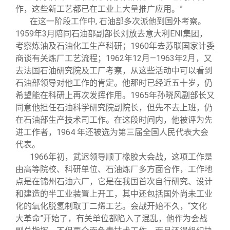
作，这些新工艺都已在工业上大量推广应用。”
在这一阶段工作中, 石油部多次派他到国外考察。
1959年3月陪同石油部副部长刘放去意大利ENI集团，
考察炼油及石油化工生产科研；1960年去苏联国家计委
商谈有关炼厂工艺流程；1962年12月—1963年2月，又
去法国石油研究院及工厂考察，从这些活动中可以看到
石油部领导对他工作的肯定。他那时已经近五十岁，仍
希望能在科研上再次发挥作用。1965年孙晓风副部长又
同意他担任石油科学研究院副院长，但先不去上班，仍
在石油部生产技术司工作。在这段时间内，他被评为先
进工作者，1964 年还被选为第三届全国人民代表大会
代表。
1966
年初，武迟领导顺丁橡胶大会战，这项工作是
由高等院校、科研单位、石油炼厂多方面合作，工作地
点是在锦州石油六厂，它是在我国首次自行研究、设计
和建造的半工业装置上开工，其中还包括国外尚未工业
化的氧化脱氢制取丁二烯工艺。会战开始不久，“文化
大革命”开始了，有关单位都陷入了混乱，他作为会战