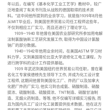
年以后，在编写《基本化学工业工艺学》教材中，较广
泛地查阅了有关书刊及从战败的德国取得的技术资
料。”这中间他所提到的业余学习，就是指1939年8月他
从MIT毕业后，到美国世界贸易公司任工程师这些年，
不仅到相应工厂实习，而且还进行了理论学习。
1939
—1940 年他曾在美国农业部研究所参加用电解
法制氯酸钠新工艺研究发展工作, 取得为中国设计氯酸
钠厂的部分数据。
1940
—1942年他用业余时间，在美国ASTM 学习材
料力学，又到美国哥伦比亚大学进修化工电工课程，为
进行跨学科的设计工作提供基础。
1939
年武迟到美国纽约世界贸易公司任职，曾在著
名化工专家侯德榜先生领导下工作, 并成为化工设计室
工程师, 这期间他曾到美国化工厂、炸药厂以及加拿大
化肥厂炸药厂实习, 他实习到合成氨、硝酸制造、硝酸
提浓、硫酸制造、硫酸提浓、TNT制造、硝酸甘油制
造、无烟火药制造，等等, 他不仅编写详细实习报告, 而
且为国内兵工厂设计化工装置提供技术数据，他在这方