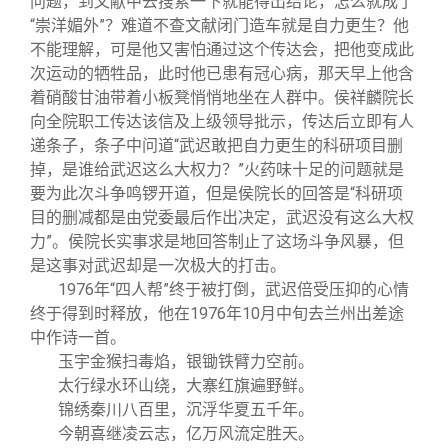
问题，到文献中去搜索一下就能得出结论，怎么就成了
“崇洋媚外”？难道不查文献闭门造车就是自力更生？他
不能理解，可是他又害怕通过这个传达会，把他变成此
次运动的牺牲品，此时他已患有冠心病，那天早上他含
着硝酸甘油带着小板凳悄悄地坐在人群中。侯祥麟院长
向全院职工传达该信及上级领导批示，传达后立即有人
递条子，条子中问道“武迟敢把自力更生的科研项目删
掉，是谁给武迟这么大权力？”火药味十足的问题就是
要为此次斗争鸣锣开道，但是侯院长的回答是“科研项
目的删减都是由党委最后作出决定，武迟没有这么大权
力”。侯院长实事求是地回答制止了这场斗争风暴，但
是这事对武迟却是一次极大的打击。
1976
年“四人帮”终于被打倒，武迟倍受压抑的心情
终于得到时释放，他在1976年10月中旬去兰州出差途
中作诗一首。
玉宇金猴扫毒焰，银锄铁臂力空前。
太行绿水环山绕，大寨红旗遍野鲜。
锦绣秦川八百里，沉浮华夏五千年。
今朝喜继凌云志，亿万风流定胜天。