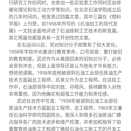
行研究工作的同时，也参加一些实验室工作同时还自修
催化理论和化工动力学等知识。在北京石油学院成立后
的几年时间内，他发表过四篇文章，其中三篇在《燃料
学报》上刊登，如1956年所写的《石油加工的现代发
展》一文较全面地评述了石油炼制工艺技术的新发展。
其它两篇也都是具有一定开创性的文章。
反右运动以后，党对知识分子政策有了较大变化。
1958年学校中也要进行教育革命，口号就是：要打破旧
的教育制度。武迟作为从美国回来的旧知识分子，必将
会受到冲击，但是上面领导还是认为他有才华有能力，
想将他调离。1958年底他被调到石油工业部任炼油生产
技术方面副总工程师，后来又升为总工程师。在这段工
作中，石油部领导中如刘放、孙晓风、侯祥麟等人对他
非常重视，因为他确实有超强工作能力和责任感。
武迟在自传中写道：“1958年被调到石油工业部任
炼油生产技术方面副总工程师、总工程师，1965年又兼
任石油科学研究院副院长。我深入到很多石油炼油厂蹲
点指导各厂的技术进步和增产挖潜，并参加和指导了铂
重整等炼油新工艺和顺丁橡胶石油化工新工艺的开发工