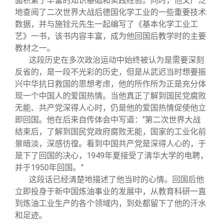
面积累了丰富的知识基础和实践经验。同时，他又广泛
地查阅了二次世界大战后德国化学工业的一些重要技术
数据，并与施铨元先生一起编写了《基本化学工业工
艺》一书，该书内容丰富，成为他回国后教学时的主要
教材之一。
这段历史在多次政治运动中始终被认为是需要深刻
反省的，是一段不光彩的历史，但是从武迟当时想要振
兴中华抗日救国的思想考虑，他的所作所为正是充分体
现一个中国人的爱国热情。当他真正了解到国民党腐败
无能、共产党深得人心时，仍是他的爱国热情促使他立
即回国。他在后来自传体会中写道：“第二次世界大战
结束后，了解到国民党政府腐败无能，国家的工业化前
景暗淡，深感彷徨。看到中国共产党是深得人心的，于
是下了回国的决心，1949年夏接受了清华大学的电聘，
并于1950年回国。”
这段话已经清楚地描述了他当时的心情。回国后他
立即投身于新中国炼油事业的发展中，从教育科研一直
到炼油工业生产的各个领域内，到处都留下了他的汗水
和足迹。