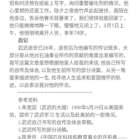
但有时还想在纸板上写字，询问重整催化剂的情况，他
心里想的还是工作。除夕之夜炮竹声此起彼伏，我陪在
他身边，告诉他春天就要来了，我们很快就能回家了，
他只能微微地睁一下眼，慢慢地又闭上了。3月1日上
午，他悄悄地离开人世，享年74岁。
后记
武迟逝世已26年，逝世后为他编写的传记很多，大
部分是从他对石油事业所作的贡献的角度出发编写的，
我写这篇文章是想根据他家人给我的来信, 他自己所写
的自传及体会, 以及他生前所写的部分诗篇，从另一角
度来描述他的一生, 找寻他人生追求和爱国情怀的轨
迹，以此表达我对他的怀念。
————————————————————
参考资料
1.
朱竞因（武迟的大嫂）1990年6月29日从美国来
信，提供了武迟学习 生活以及赴美前的一些情况。
2.
武迟自己书写的自传及体会草稿。
3.
武迟所写的部分诗稿。
4.
陈贵信 《中国石化科技和教育事业的开拓者——