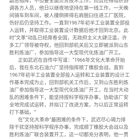
副总指挥，不但要全面负责技术工作，而且还得组织协
调各方人员，他日以继夜地坚持在第一线工作，一天晚
间骑车到车间，被人撞倒摔得右肩脱臼住进工厂医院，
伤好后仍坚持工作。一直到1967年初半工业装置全部投
入运转，并取得工业装置设计数据后他才回到北京。此
时“文革”动乱已经席卷全国，无政府主义大肆泛滥，许
多工厂领导被夺权，他回到部机关后又立即被派到山东
胜利炼油厂，参加指导这一大型现代化炼油厂开工。
正如武迟在自传中写道：“1966年文化大革命开始
后，我在东北石油六厂坚持指挥顺丁橡胶会战，直到
1967年初半工业装置全部投入运转和工业装置的设计工
作基本完成为止，回到部机关工作后，又到山东胜利炼
油厂参加指导这一大型现代化炼油厂开工，在当时大动
乱的困难条件下，能坚持按科学程序办事，协助该厂安
全地完成试运转，并拟订了改进方案，为以后正常运转
打下基础。”
在“文化大革命”最困难的条件下，武迟尽心竭力排
除干扰坚持按科学程序办事，完成顺丁橡胶大会战以及
胜利炼油厂联合装置开工，这一切都充分表明，他一贯