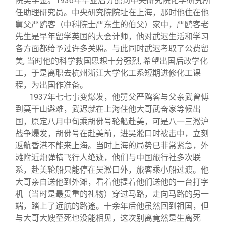
院奖学金。1936年毕业后分配到中央研究院化学研究所
任助理研究员。中央研究院院址在上海，那时他住在他
舅父严鸥客（中科院士严东生的伯父）家中，严鸥客老
先生是早年留学英国的大会计师，他对武迟生活和学习
各方面都给予过许多关照。与此同时武迟考取了公费留
美, 当时他的科学救国思想十分强烈, 希望出国后改学化
工，于是离职去杭州浙江大学化工系短期进修化工课
程，为出国作准备。
1937
年七七事变爆发，他舅父严鸥客与父亲武曾傅
到莫干山避难，武迟就在上海住他大哥武奋家等候出
国，原定八月中旬乘胡佛号轮船赴美，可是八一三淞沪
战争爆发，胡佛号在赴美前，进吴淞口时被击中，立刻
返航香港不能来上海。当时上海的局势已非常紧急，外
滩附近炮弹横飞行人绝迹，他们与中国旅行社多次联
系，赴美轮船只能停在吴淞口外，旅客乘小船过渡。他
大哥亲自送他到外滩，看着他提着他们送他的一台打字
机（当时是最贵重的礼物）穿过马路，走向马路的另一
端，踏上了远航的路途。十余年后他虽然回到祖国，但
与大哥大嫂至死也没能相见，这次别离竟然是生离死