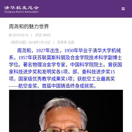
兴趣群体
捐赠方法
我要订阅
清华故事
西南联大校友会
义工计划
新媒体平台
青春风采
周尧和的魅力世界
2018-03-16
|
浏览
584
次
《陕西日报》2018年1月12日
|
吴秀青 吕扬
校友文苑
周尧和，1927年出生，1950年毕业于清华大学机械
系，1957年获苏联莫斯科钢及合金学院技术科学副博士
校友讲坛
学位。著名物理冶金学专家，中国科学院院士。曾获国
家科技进步奖和发明奖各1项，部、委科技进步奖15
项，国家级优秀教学成果奖1项；获航空工业最高奖
校友视界
——航空金奖、首届中国铸造终身成就奖。
校友服务
校友总会
终身学习