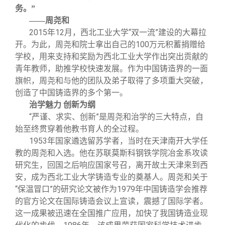
务。”
——周尧和
2015
年12月，西北工业大学“双一流”建设的大幕拉
开。为此，周尧和院士拿出自己的100万元积蓄捐赠给
学校，用来支持和奖励为西北工业大学作出突出贡献的
青年教师，助推学校快速发展。作为中国铸造界的一面
旗帜，周尧和与他的团队及弟子取得了多项重大突破，
创造了中国铸造界的多个第一。
治学魅力 创新为纲
“严谨、求实、创新”是周尧和治学的三大特点，自
始至终贯穿着他教书育人的全过程。
1953
年国家遴选留苏学者，当时在天津南开大学任
教的周尧和入选。他在苏联莫斯科钢铁学院冶金系攻读
研究生，回国之后响应国家号召，离开故土天津来到西
安，成为西北工业大学铸造专业的奠基人。周尧和关于
“保温冒口”的研究论文被作为1979年中国铸造学会推荐
的官方论文在国际铸造会议上宣读，震撼了国际学者。
这一成果被迅速在全国推广应用，加快了我国铸造业现