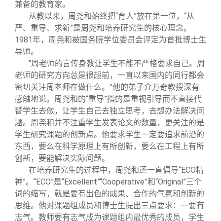
兼备的教育家。
从教以来，周尧和始终把“育人”放在第一位，“从
严、重导、求新”是周尧和培养研究生的核心理念。
1981年，周尧和被国务院学位委员会评定为首批博士生
导师。
“周老师的言传身教让学生不能不严格要求自己。周
老师的研究方向总是很超前，一直以来国内的同行都会
密切关注周老师在做什么。”他的弟子介万奇教授深有
感触地说。周尧和的“重导”指的是重视引导而不直接代
替学生去做，让学生自己去独立思考，去想办法解决问
题。周尧和并不注重学生发表论文的数量，更关注的是
学生研究课题的创新点。他要求学生一定要追求前沿的
东西，要么在科学原理上有所创新，要么在工程上有所
创新，要能解决实际问题。
在培养研究生的过程中，周尧和还一直倡导“ECO精
神”。“ECO”是“Excellent”“Cooperative”和“Original”三个
词的缩写，就是要有出色的成果、合作的气氛和创新的
思维。他对课题组成员和博士生提出三点要求：一要有
志气。教师要有志气成为课题组内最优秀的成员，学生