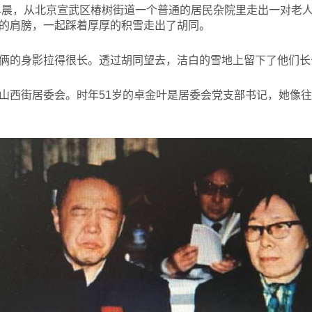
早晨，从北京宣武区椿树街道一个普通的居民杂院里走出一对老
的肩膀，一起踩着厚厚的积雪走出了胡同。
俩的身影拉得很长。透过胡同望去，洁白的雪地上留下了他们长
山西街居委会。时年51岁的卓金叶是居委会党支部书记，她像