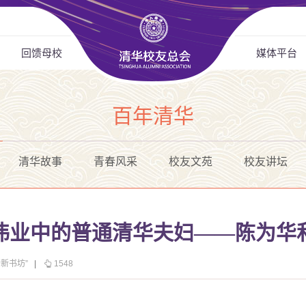
回馈母校
媒体平台
百年清华
清华故事
青春风采
校友文苑
校友讲坛
伟业中的普通清华夫妇——陈为华
清新书坊”
|
1548