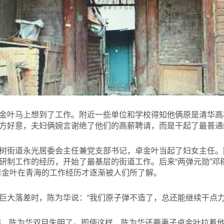
金叶马上想到了工作。附近一些单位和学校得知他俩原是清华高
方好意，夫妇俩婉言谢绝了他们的高薪聘请，而是干起了最普通
树街道永光居委会主任兼党支部书记，卓金叶当起了妇女主任。
研制工作的经历，开始了最基层的街道工作。后来“两弹元勋”邓
卓金叶在青海的工作经历才逐渐被人们所了解。
巨大落差时，陈为华说：“我们原子弹不造了，总还能继续干点力
病，陈为华双目失明了。即使这样，陈为华还要妻子卓金叶拉着