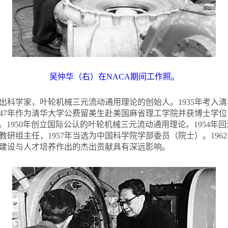
吴仲华（右）在NACA期间工作照。
），杰出科学家，叶轮机械三元流动通用理论的创始人。1935年考入清
1947年作为清华大学公费留美生赴美国麻省理工学院并获博士学
。1950年创立国际公认的叶轮机械三元流动通用理论。1954年回
研组主任，1957年当选为中国科学院学部委员（院士）。196
建设与人才培养作出的杰出贡献具有深远影响。