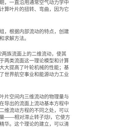
期，一直沿用通常空气动力学中
计算叶片的扭转、弯曲，因为它
组，根据内部流动的特点，创建
和求解方法。
2两族流面上的二维流动，使其
于两类流面这一理论模型和计算
大大提高了叶轮机械的性能；基
了世界航空事业和能源动力工业
叶片空间内三维流动的物理量与
在导出的流面上流动基本方程中
二维流动方程的不同之处，可以
量——相对滞止转子焓I，它使方
精华。这个理论的建立，可以清