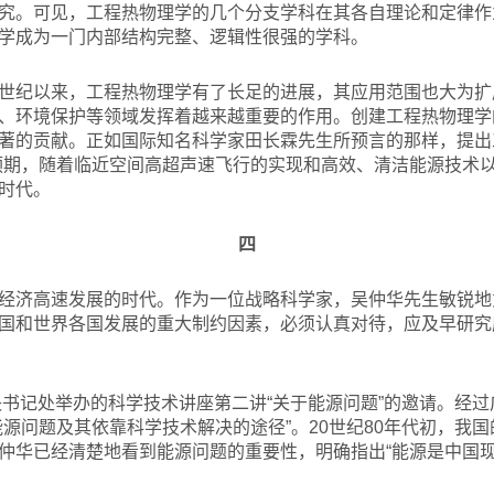
究。可见，工程热物理学的几个分支学科在其各自理论和定律作
学成为一门内部结构完整、逻辑性很强的学科。
世纪以来，工程热物理学有了长足的进展，其应用范围也大为扩
、环境保护等领域发挥着越来越重要的作用。创建工程热物理学
著的贡献。正如国际知名科学家田长霖先生所预言的那样，提出
预期，随着临近空间高超声速飞行的实现和高效、清洁能源技术
时代。
四
经济高速发展的时代。作为一位战略科学家，吴仲华先生敏锐地
国和世界各国发展的重大制约因素，必须认真对待，应及早研究
书记处举办的科学技术讲座第二讲“关于能源问题”的邀请。经
能源问题及其依靠科学技术解决的途径”。20世纪80年代初，我
仲华已经清楚地看到能源问题的重要性，明确指出“能源是中国