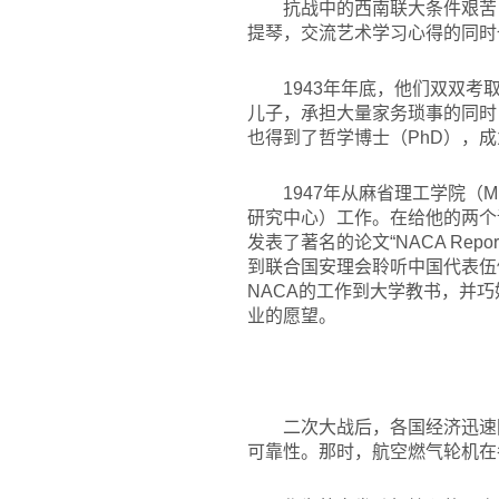
抗战中的西南联大条件艰苦
提琴，交流艺术学习心得的同时
1943
年年底，他们双双考取
儿子，承担大量家务琐事的同时
也得到了哲学博士（PhD），成
1947
年从麻省理工学院（MI
研究中心）工作。在给他的两个
发表了著名的论文“NACA Rep
到联合国安理会聆听中国代表伍
NACA的工作到大学教书，并
业的愿望。
二次大战后，各国经济迅速
可靠性。那时，航空燃气轮机在