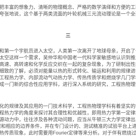
把丰富的想象力、清晰的物理概念、严格的数学演绎和方便的工
夸张地说，这个基于两类流面的叶轮机械三元流动理论是一个全
三
和第一个宇航员进入太空，人类第一次离开了地球母亲，开启了
太空这样一个需求，吴仲华和中国老一代科学家敏感地认识到推
高速、高转速和化学反应交织在一起的复杂现象，为了研制出性
细致的了解，必须对能量以热的形式转化、输运和利用的规律进
工程热力学、内部流动气动热力学、传热传质学和燃烧学几门学
成一门新的综合性应用学科，进行深入系统的研究，工程热物理学
化的规律及其应用的一门技术科学，工程热物理学科有着坚实的
程热力学的角度来探讨其合理性和优越性，即用热力学第一定律
源动力中，往往涉及各种流动问题，应当从牛顿三大力学定律出
okes方程和相应的边界条件，并在专门设计的、测试精准的试验平台
传质现象，此时需要用Fourier定律等来分析。对于伴有燃