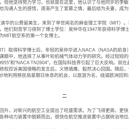
，但他坚持努力学习，也就是在这里，他认识了与他同岁的李敏
也沟通人生的感悟，逐渐产生了爱慕之情，最后结为夫妻，成为
清华的公费留美生，来到了举世闻名的麻省理工学院（MIT）
，他们刻苦学习得到了博士学位：吴仲华在1947年获得科学博士
为MIT航空系的第一个女博士。
T）取得科学博士后，年轻的吴仲华进入NACA（NASA的前身）的
课题中，他选择了从事叶轮机械气体动力学的研究。经过短短的
ort955”和“NACA TN2604”，在国际科技界引起了巨大反响
修权控诉美国侵略的发言后，义愤填膺、毅然决心回国。随后，
巧妙地利用移民局星期日休息的机会，以旅游为名、绕道欧洲回
二
回升，对新兴的航空工业提出了旺盛需求。为了飞得更高、更快
各种动力装置中脱颖而出，很快在航空推进装置中占据统治地位