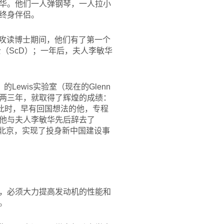
华。他们一人弹钢琴，一人拉小
终身伴侣。
。攻读博士期间，他们有了第一个
（ScD）；一年后，夫人李敏华
Lewis实验室（现在的Glenn
两三年，就取得了辉煌的成绩：
。就在此时，早有回国想法的他，专程
他与夫人李敏华先后辞去了
到北京，实现了投身新中国建设事
，必须大力提高发动机的性能和
。