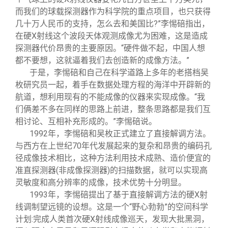
而我们的球载探测器作为科学院的重点项目，也只获得
几十万人民币的支持，怎么去和美国比?”李惕碚指出，
在硬X射线这个波段天体观测成像尤为困难，这是造成
探测器代价昂贵的主要原因。“硬件做不起，中国人想
都不要想，这就逼着我们去创造新的成像方法。”
于是，李惕碚和自己在科学道路上多年的老搭档吴
枚研究员一起，着手在数据处理方程的海洋中开辟新的
航道，想利用现有的不能成像的仪器来实现成像。“我
们俩差不多在同样的思路上前进，整条思路都是我们互
相讨论、互相补充形成的。”李惕碚说。
1992
年，李惕碚和吴枚正式建立了直接解调方法。
与西方在上世纪70年代发展起来的复杂和昂贵的编码孔
径成像技术相比，这种方法利用技术成熟、造价便宜的
准直探测器(非成像探测器)的扫描数据，就可以实现高
灵敏度和高分辨率的成像，技术优势十分明显。
1993
年，李惕碚提出了基于直接解调方法的硬X射
线调制望远镜的设想。这是一个“野心勃勃”的空间科学
计划:完成人类首次硬X射线成像巡天，发现大批黑洞，