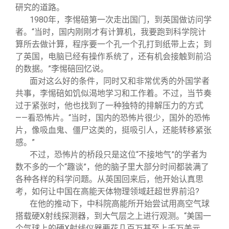
研究的道路。
1980
年，李惕碚第一次走出国门，到英国做访问学
者。“当时，国内刚刚才有计算机，我要跑到科学院计
算所去做计算，程序要一个孔一个孔打到纸带上去；到
了英国，电脑已经有操作系统了，还有机会接触到前沿
的数据。”李惕碚回忆说。
面对这么好的条件，同时又和非常优秀的外国学者
共事，李惕碚如饥似渴地学习和工作着。不过，当节奏
过于紧张时，他也找到了一种独特的排解压力的方式
——看恐怖片。“当时，国内的恐怖片很少，国外的恐怖
片，像吸血鬼、僵尸这类的，挺吸引人，还能转移紧张
感。”
不过，恐怖片的桥段只是这位“不接地气”的学者为
数不多的一个“趣谈”，他的脑子里大部分时间都装满了
各种各样的科学问题。从英国回来后，他开始认真思
考，如何让中国在高能天体物理领域赶超世界前沿?
在他的推动下，中科院高能所开始尝试用高空气球
搭载硬X射线探测器，到大气层之上进行观测。“美国一
个气球上的硬X射线仪器要花几百万甚至上千万美元，