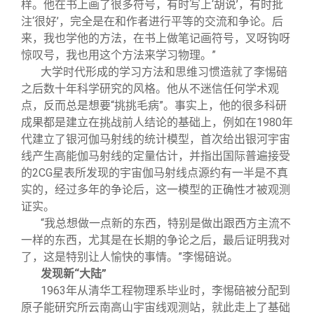
样。他在书上画了很多符号，有时写上‘胡说’，有时批
注‘很好’，完全是在和作者进行平等的交流和争论。后
来，我也学他的方法，在书上做笔记画符号，叉呀钩呀
惊叹号，我也用这个方法来学习物理。”
大学时代形成的学习方法和思维习惯造就了李惕碚
之后数十年科学研究的风格。他从不迷信任何学术观
点，反而总是想要“挑挑毛病”。事实上，他的很多科研
成果都是建立在挑战前人结论的基础上，例如在1980年
代建立了银河伽马射线的统计模型，首次给出银河宇宙
线产生高能伽马射线的定量估计，并指出国际普遍接受
的2CG星表所发现的宇宙伽马射线点源约有一半是不真
实的，经过多年的争论后，这一模型的正确性才被观测
证实。
“我总想做一点新的东西，特别是做出跟西方主流不
一样的东西，尤其是在长期的争论之后，最后证明我对
了，这是特别让人愉快的事情。”李惕碚说。
发现新“大陆”
1963
年从清华工程物理系毕业时，李惕碚被分配到
原子能研究所云南高山宇宙线观测站，就此走上了基础