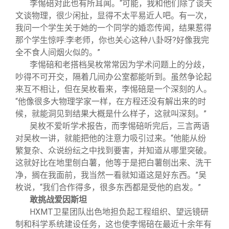
李惕碚对此也有所耳闻。“可能，我和他们除了谈天
文谈物理，很少闲扯，显得不太平易近人吧。有一次，
我问一个学生关于她的一个同学的婚恋传闻，结果惹得
那个学生惊呼:李老师，你也关心这种八卦呀?好像我完
全不食人间烟火似的。”
李惕碚和老搭档吴枚常常因为学术问题上的分歧，
吵得不可开交，隔着几间办公室都能听到。虽然争论起
来互不相让，但在吴枚看来，李惕碚是一个深刻的人。
“他像很多大物理学家一样，在方程还没有解出来的时
候，就能洞见到结果大概是什么样子，这就叫深刻。”
吴枚不爱听学术报告，而李惕碚听完后，三言两语
对吴枚一讲，就能把他的注意力吸引过来。“他能从纷
繁复杂、众说纷纭之中找到要害，并知道从哪里突破。
这就好比在地里刨白薯，他等于是把白薯刨出来、洗干
净，搁在我面前，我当然一看就知道这是好东西。”吴
枚说，“我们合作得多，很多东西都是受他的启发。”
敢挑战爱因斯坦
HXMT
卫星团队出色地担负起工程组织、望远镜研
制和科学系统建设任务，这也使李惕碚在最近十余年有