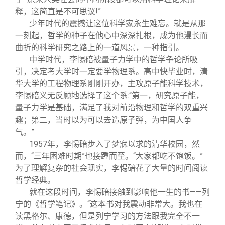
释，这简直是不可思议!”
少年时代的震撼让这位科学家永生难忘。就是从那
一刻起，哲学的种子在他心中深深扎根，成为他漫长而
曲折的科学研究之路上的一道风景，一种指引。
中学时代，李惕碚被量子力学中的哲学争论所吸
引，决定考大学时一定要学物理系。高中快毕业时，清
华大学的工程物理系刚刚开办，主攻原子能科学技术，
李惕碚义无反顾地选择了这个系:“第一，研究原子能，
量子力学是基础，满足了我对前沿物理和哲学的双重兴
趣；第二，当时以为可以去造原子弹，为中国人争
气。”
1957
年，李惕碚步入了梦寐以求的清华校园，然
而，“三年困难时期”也接踵而至。“大家都吃不饱饭。”
为了理解复杂的社会现实，李惕碚花了大量的时间阅读
哲学经典。
就在这段时间，李惕碚接触到影响他一生的书——列
宁的《哲学笔记》。“这本书对我震动非常大。我也在
读黑格尔、康德，但是列宁学习的方法跟我完全不一