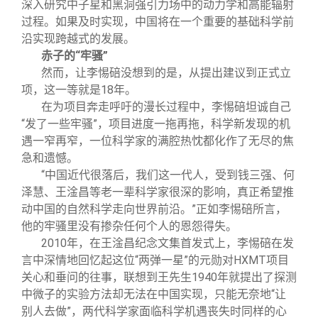
深入研究中子星和黑洞强引力场中的动力学和高能辐射
过程。如果及时实现，中国将在一个重要的基础科学前
沿实现跨越式的发展。
赤子的“牢骚”
然而，让李惕碚没想到的是，从提出建议到正式立
项，这一等就是18年。
在为项目奔走呼吁的漫长过程中，李惕碚坦诚自己
“发了一些牢骚”，项目进度一拖再拖，科学新发现的机
遇一窄再窄，一位科学家的满腔热忱都化作了无尽的焦
急和遗憾。
“中国近代很落后，我们这一代人，受到钱三强、何
泽慧、王淦昌等老一辈科学家很深的影响，真正希望推
动中国的自然科学走向世界前沿。”正如李惕碚所言，
他的牢骚里没有掺杂任何个人的恩怨得失。
2010
年，在王淦昌纪念文集首发式上，李惕碚在发
言中深情地回忆起这位“两弹一星”的元勋对HXMT项目
关心和垂问的往事，联想到王先生1940年就提出了探测
中微子的实验方法却无法在中国实现，只能无奈地“让
别人去做”，两代科学家面临科学机遇丧失时同样的心