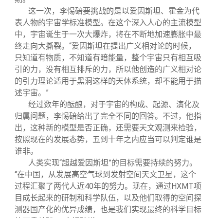
这一次，李惕碚要挑战的是以爱因斯坦、霍金为代
表人物的宇宙学标准模型。在这个深入人心的主流模型
中，宇宙诞生于一次大爆炸，将在不断地加速膨胀中最
终走向大撕裂。“爱因斯坦在提出广义相对论的时候，
只知道有物质，不知道有暗能量，整个宇宙只有相互吸
引的力，没有相互排斥的力，所以他创造的广义相对论
的引力理论适用于黑洞这样的天体系统，却不能用于描
述宇宙。”
经过数年的酝酿，对于宇宙的构成、起源、演化及
归属问题，李惕碚给出了完全不同的回答。不过，他指
出，这种新的模型是否正确，还需要天文观测来检验，
按照现在的发展态势，五到十年之内应当可以判定谁是
谁非。
人类实现“超越爱因斯坦”的目标需要持续的努力。
“在中国，从发展高空气球到发射空间天文卫星，这个
过程汇聚了两代人近40年的努力。现在，通过HXMT项
目成长起来的研制和科学队伍，以及他们取得的空间探
测器国产化的优异成绩，也是我们实现最终的科学目标