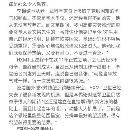
痛是那么令人动容。
李惕碚也从老一辈科学家身上汲取了克服困难的勇
气和韧劲。不管是学术争议，还是经费得不到落实，他
从来没有放弃过。而文革期间，我国高能实验物理的重
要奠基人张文裕先生的一番教诲让他铭记至今:“先生用
自己的经历说明，即使在欧美国家，基础研究也不容易
受到重视，需要耐心地说服政治家和出资人。他勉励我
们既要保持热情，又要有耐心，不要过于着急。”
HXMT
卫星终于在2011年正式立项，之后历经5年
艰辛，最终研制成功。虽然已从研制工作一线退下，李
惕碚谈到发射上天时，连说自己很紧张，“就像当年放
气球一样，每一次发射之前都很紧张。”
随着国外硬X射线望远镜陆续升空，HXMT卫星已经
失去了很多新发现的机遇，但是李惕碚对这颗卫星仍然
寄予很大的期待:“它还是建立在直接解调的新方法的基
础上，而且比起当年的设计，功能大大扩展了，目前是
这个领域里能量范围最宽、分辨率最好的望远镜，很有
希望获得重要的结果。”
“深刻”的严师益友