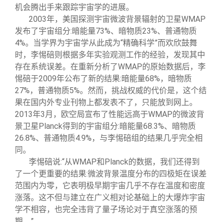
机会腾出手来跟踪宇宙学的进展。
2003
年，美国探测宇宙微波背景辐射的卫星WMAP
发布了宇宙组分:暗能量73%、暗物质23%、普通物质
4%。当学界为宇宙学从此成为“精确科学”而欢欣鼓舞
时，李惕碚则根据多年实验观测工作的经验，发现其中
存在系统误差。在重新分析了WMAP的原始数据后，李
惕碚于2009年公布了新的结果:暗能量68%，暗物质
27%，普通物质5%。然而，挑战权威的代价是，这个结
果在国内外专业刊物上都发表不了，只能放到网上。
2013年3月，欧空局宣布了性能远高于WMAP的微波背
景卫星Planck得到的宇宙组分:暗能量68.3%、暗物质
26.8%、普通物质4.9%，与李惕碚组的结果几乎完全相
同。
李惕碚说:“从WMAP和Planck的数据，我们还得到
了一个更重要的结果:微波背景温度分布的四极矩在误差
范围内为零，它表明极早期宇宙几乎不存在温度和密度
涨落。这不但与建立在广义相对论基础上的大爆炸宇宙
学不相容，也完全违背了量子场论对于真空涨落的预
期。”