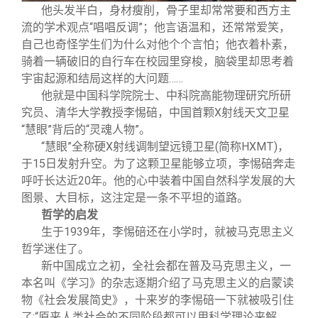
关闭
信息化服务
总会简介
他头发半白，身材瘦削，骨子里却常常要和西方主
流的学术观点“唱唱反调”；他言语温和，还常常爱笑，
自己也奇怪学生们为什么对他个个言怕；他衣着朴素，
三创大赛
会长致辞
骑着一辆破旧的自行车在校园里穿梭，脑袋里却思考着
宇宙起源和结局这样的大问题……
实用信息
总会章程
他就是中国科学院院士、中科院高能物理研究所研
究员、清华大学教授李惕碚，中国首颗X射线天文卫星
“慧眼”背后的“灵魂人物”。
理事会名单
“慧眼”全称硬X射线调制望远镜卫星(简称HXMT)，
于15日发射升空。为了这颗卫星能够立项，李惕碚奔走
制度法规
呼吁长达近20年。他的心中装着中国自然科学发展的大
图景、大目标，这注定是一条不平坦的道路。
哲学的启发
联系我们
生于1939年，李惕碚还在小学时，就被马克思主义
哲学迷住了。
新中国成立之初，全社会都在普及马克思主义，一
本名叫《学习》的杂志逐期介绍了马克思主义的启蒙读
物《社会发展简史》，十来岁的李惕碚一下就被吸引住
了:“原来人类社会的不同阶段都可以用科学理论来解