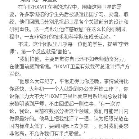
在争取HXMT立项的过程中，围绕这颗卫星的需
要，许多李惕碚的学生先后被派遣出国学习、交流、取
经，他们回国后分别承担起卫星各个关键部分的设计和
研制重任。这一点也让他倍感欣慰:“在这么长的研制过
程中，一支非常好的技术和科学队伍成长起来。”
不过，这个团队里几乎每一位他的学生，提到“李老
师”，第一个反应就是“害怕”。
“我们怕他，主要是觉得自己还不如老师勤奋努力，
在他面前感到惭愧。”HXMT卫星有效载荷总设计师卢方
军说。
“他那么大年纪了，平常走得比你还晚，事情做得比
你还快，大年初一一个人就跑到办公室开始工作了，你
说你压力大不大?”HXMT卫星地面应用系统副总设计师
宋黎明谈到严师，不由回想起一则往事，“有一次讨
论，我说，目前在数据分析这个领域，我们可能是国内
做得最好的。他马上把我批评了一通，认为把眼光放在
国内标准太低了，要到国际上去争第一。他对我们要求
非常高，不允许我们有半点骄傲。”