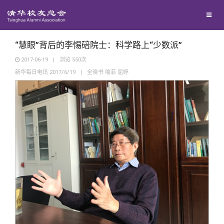
兴趣群体
捐赠方法
我要订阅
清华故事
西南联大校友会
义工计划
新媒体平台
青春风采
“慧眼”背后的李惕碚院士：科学路上“少数派”
2017-06-19
|
浏览
550
次
新华每日电讯 2017/6/19
|
全晓书 喻菲 屈婷
校友文苑
校友讲坛
校友视界
校友服务
校友总会
终身学习