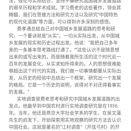
法，理论与实际结合，坚持不懈研究我国城乡发展道路
的艰辛历程和学术成就。学习费老的这些著作，领会其
精髓，我们在思维方法和研究方法以及研究“中国特色
的现代化道路”等方面，可以得到许多深刻的感悟。
费孝通总结自己对中国城乡发展道路的思考和研
究，一个要诀就是“从实”。一切从实际出发，从中国城
乡发展的现实和历史过程出发。他说：“我把自己多年
来的一条基本思考路线打通了。”“这些认识不是随意想
出来的或写出来的，而是随着我所生活的这个时代近一
百年的发展变化，从实求知所得来的。人的思想很难能
够超出这个时代的实践，我们做一切事情都要从实际出
发，从历史的经验中总结出一个框架，研究出一个发展
的格局。它是一个历史的说明，说得对不对还得看事实
的发展。”
实地调查是费老思考和研究中国城乡发展道路的出
发点。他最早到中国农村进行实地调查研究是在1936
年。当年，他还是燕京大学社会学系的学生，在吴文藻
先生的启发下，开始探索用实地观察的研究方法去认识
中国社会。这就是著名的“江村调查”（开弦弓村）的开