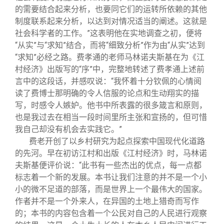
的需要结合起来分析，也要同它们的运转所依赖的其他
制度联系起来分析，以达到对情况适当的阐述。这就是
社会科学者的工作。”这表明他在实地调查之初，便将
“从实”与“求知”结合，而将“细致分析”作为由“从实”达到
“求知”必经之路。费孝通的老师马林诺夫斯基在为《江
村经济》出版写的“序”中，完整地转述了费孝通上述前
言中的这段话，并感叹说：“我怀着十分钦佩的心情阅
读了费博士那明确的令人信服的论点和生动翔实的描
写，时感令人嫉妒。他书中所表露的很多箴言和原则，
也是我过去在相当一段时间里所主张和宣扬的，但可惜
我自己却没有机会去实践它。”
费老开创了以乡村研究为起点探索中国现代化道路
的先河。早在初访江村和出版《江村经济》时，马林诺
夫斯基便评价说：“此书有一些杰出的优点，每一点都
标志着一个新的发展。本书让我们注意的并不是一个小
小的微不足道的部落，而是世界上一个最伟大的国家。
作者并不是一个外来人，在异国的土地上猎奇而写作
的；本书的内容包含着一个公民对自己的人民进行观察