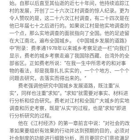
始。自那以后直至其仙逝的近七十年间，他持续追踪江
村的发展，开创了二十六次江村调查的惊人纪录。更为
令人赞叹的是，这二十六次江村调查，有二十四次是在
他已年届七十之后进行的。如果说江村是他实地调查的
一个点，那么实地调查的面就指向了全国。他的足迹留
在大江南北，遍布全国城乡。《中国城乡发展的道路》
中“附录：费孝通1978年以来城乡考察足迹一栏”向我们
显示，费老的城乡考察走遍了我国除西藏、台湾外的全
部省区。正如费老所说：“在我一生中所思考的和对事
物的看法，却是我靠扎扎实实的，一个个地方、一个个
问题去研究，去落实而得出来的。”
费老强调他研究中国城乡发展道路，既注重“从
实”，同样也注重“求知”。“求知”就需要对事实、材料进
行分析和综合研究。费老对江村和全国广大城乡的实地
调查和历史考察，既是“从实”的过程，也是“求知”即进
行分析研究的过程。
他在《江村经济》的第一章前言中说：“对社会的改
革如果要组织有效果的行动并达到预期的目的，必须对
社会制度的功能进行细致分析，而且要同它们意欲满足