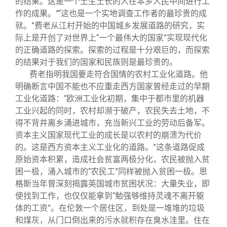
的结果。这是一个土生土长的人在本乡人民中间进行工
作的成果。”“这也是一个实地调查工作者的最珍贵的成
就。”费老从江村开始的中国城乡发展道路的研究，实
际上是开创了对世界上“一个最伟大的国家”实现现代化
的正确道路的探索。探索的过程是十分艰巨的，而探索
的结果对于我们的国家和民族则是最珍贵的。
费老指明我国要走符合国情的农村工业化道路。他
明确断言中国不能也不应重走西方国家曾经走过的早期
工业化道路：“欧洲工业化初期，集中于都市里的机器
工业兴起的同时，农村却濒于破产，农民失去土地，不
得不背井离乡涌进城市，充当新兴工业的劳动后备军。
资本主义国家现代工业的成长是以农村的崩溃为代价
的。这是西方资本主义工业化的道路。”这条道路促成
原始资本积累，造成社会贫富两极分化，农民被抛入贫
困一极，涌入城市的“农民工”同样被抛入贫困一极。恩
格斯当年曾深刻揭露英国城市贫困状况：大量失业，即
使找到工作，也仅仅能拿到“勉强够维持灵魂不离开躯
体的工资”。在伦敦一个居住区，到处是一堆堆的垃圾
和煤灰，从门口倒出来的污水就积存在臭水洼里。住在