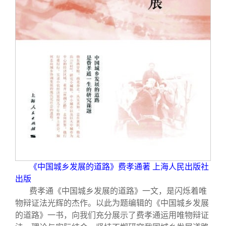
关闭
信息化服务
总会简介
三创大赛
会长致辞
实用信息
总会章程
理事会名单
制度法规
联系我们
《中国城乡发展的道路》费孝通著 上海人民出版社
出版
费孝通《中国城乡发展的道路》一文，是闪烁着唯
物辩证法光辉的杰作。以此为题编辑的《中国城乡发展
的道路》一书，向我们充分展示了费孝通运用唯物辩证