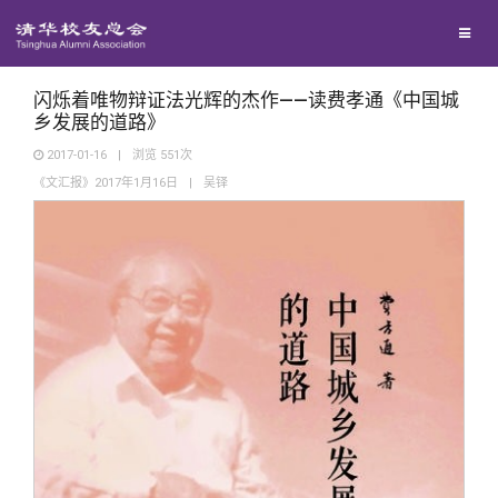
兴趣群体
捐赠方法
我要订阅
清华故事
西南联大校友会
义工计划
新媒体平台
青春风采
闪烁着唯物辩证法光辉的杰作——读费孝通《中国城
乡发展的道路》
2017-01-16
|
浏览
551
次
校友文苑
《文汇报》2017年1月16日
|
吴铎
校友讲坛
校友视界
校友服务
校友总会
终身学习