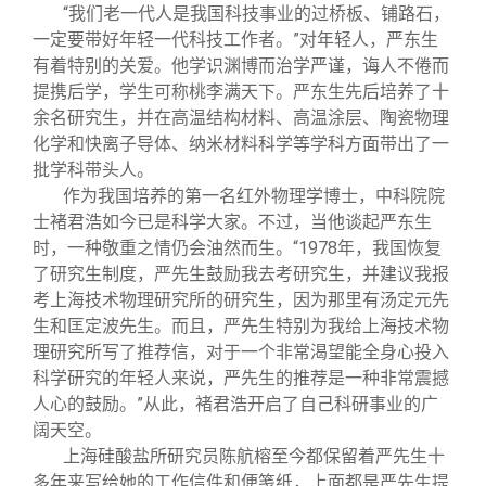
“我们老一代人是我国科技事业的过桥板、铺路石，
一定要带好年轻一代科技工作者。”对年轻人，严东生
有着特别的关爱。他学识渊博而治学严谨，诲人不倦而
提携后学，学生可称桃李满天下。严东生先后培养了十
余名研究生，并在高温结构材料、高温涂层、陶瓷物理
化学和快离子导体、纳米材料科学等学科方面带出了一
批学科带头人。
作为我国培养的第一名红外物理学博士，中科院院
士褚君浩如今已是科学大家。不过，当他谈起严东生
时，一种敬重之情仍会油然而生。“1978年，我国恢复
了研究生制度，严先生鼓励我去考研究生，并建议我报
考上海技术物理研究所的研究生，因为那里有汤定元先
生和匡定波先生。而且，严先生特别为我给上海技术物
理研究所写了推荐信，对于一个非常渴望能全身心投入
科学研究的年轻人来说，严先生的推荐是一种非常震撼
人心的鼓励。”从此，褚君浩开启了自己科研事业的广
阔天空。
上海硅酸盐所研究员陈航榕至今都保留着严先生十
多年来写给她的工作信件和便笺纸，上面都是严先生提