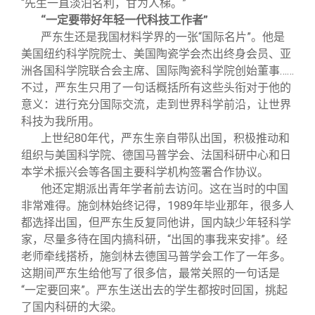
“先生一直淡泊名利，甘为人梯。”
“一定要带好年轻一代科技工作者”
严东生还是我国材料学界的一张“国际名片”。他是
美国纽约科学院院士、美国陶瓷学会杰出终身会员、亚
洲各国科学院联合会主席、国际陶瓷科学院创始董事……
不过，严东生只用了一句话概括所有这些头衔对于他的
意义：进行充分国际交流，走到世界科学前沿，让世界
科技为我所用。
上世纪80年代，严东生亲自带队出国，积极推动和
组织与美国科学院、德国马普学会、法国科研中心和日
本学术振兴会等各国主要科学机构签署合作协议。
他还定期派出青年学者前去访问。这在当时的中国
非常难得。施剑林始终记得，1989年毕业那年，很多人
都选择出国，但严东生反复同他讲，国内缺少年轻科学
家，尽量多待在国内搞科研，“出国的事我来安排”。经
老师牵线搭桥，施剑林去德国马普学会工作了一年多。
这期间严东生给他写了很多信，最常关照的一句话是
“一定要回来”。严东生送出去的学生都按时回国，挑起
了国内科研的大梁。