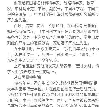
关闭
信息化服务
总会简介
他就是我国著名材料科学家、战略科学家、教育
家，中科院原党组书记、副院长，中国科学院、中国工
程院资深院士，中国科学院上海硅酸盐研究所名誉所长
三创大赛
会长致辞
严东生先生。
白纱、黄菊、花圈……9月19日，在中科院上海硅酸
实用信息
总会章程
盐研究所悼唁厅，《中国科学报》记者看到众多来自社
会各界的领导、专家以及严东生生前的同事、学生自发
到此向严东生的遗像默哀，深切缅怀严东生先生。
理事会名单
九十华诞时，严东生曾笑言：“我们百年之行九十为
半，现在刚过一半，后边一半就更难一点。”如今，严
制度法规
东生先生还是走了，享年98岁。
上海硅酸盐研究所所长宋力昕表示，“宏才大略，科
学人生”是严东生一生的写照。
联系我们
从归国到中科院
1949
年春，严东生以全A的成绩获得美国伊利诺伊
大学陶瓷学博士学位，并在此后留校任博士后研究员。
良好的工作条件使他得以继续从事无机材料的理论与应
用研究。由于工作成绩优异，同年，严东生被选为西格
马赛等四个学会的荣誉会员。这在当时的毕业生中是绝