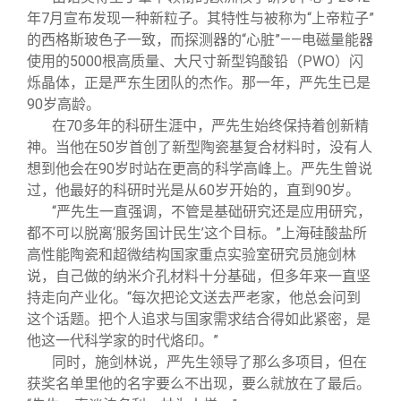
年7月宣布发现一种新粒子。其特性与被称为“上帝粒子”
的西格斯玻色子一致，而探测器的“心脏”——电磁量能器
使用的5000根高质量、大尺寸新型钨酸铅（PWO）闪
烁晶体，正是严东生团队的杰作。那一年，严先生已是
90岁高龄。
在70多年的科研生涯中，严先生始终保持着创新精
神。当他在50岁首创了新型陶瓷基复合材料时，没有人
想到他会在90岁时站在更高的科学高峰上。严先生曾说
过，他最好的科研时光是从60岁开始的，直到90岁。
“严先生一直强调，不管是基础研究还是应用研究，
都不可以脱离‘服务国计民生’这个目标。”上海硅酸盐所
高性能陶瓷和超微结构国家重点实验室研究员施剑林
说，自己做的纳米介孔材料十分基础，但多年来一直坚
持走向产业化。“每次把论文送去严老家，他总会问到
这个话题。把个人追求与国家需求结合得如此紧密，是
他这一代科学家的时代烙印。”
同时，施剑林说，严先生领导了那么多项目，但在
获奖名单里他的名字要么不出现，要么就放在了最后。