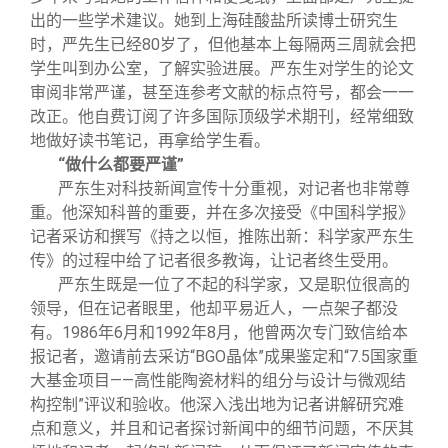
出的一些学术建议。她到上海硅酸盐所读博士研究生
时，严先生已经80岁了，但他基本上每隔两三周就会把
学生叫到办公室，了解实验进展。严东生对学生的论文
审阅非常严谨，甚至连参考文献的标点符号，都会一一
改正。他自费订阅了许多国际顶级学术期刊，经常细致
地做好读书笔记，再拿给学生看。
“做什么都要严谨”
严东生对科技新闻宣传十分重视，对记者也非常尊
重。他深知科普的重要，并在多次接受《中国科学报》
记者采访和撰写《持之以恒，推陈出新：科学家严东生
传》的过程中给了记者很多教诲，让记者终生受用。
严东生既是一位了不起的科学家，又是职位很高的
领导，但在记者眼里，他却平易近人，一点架子都没
有。1986年6月和1992年8月，他曾两次专门致信给本
报记者，邀请前去采访“BGO晶体”成果鉴定和“7.5国家重
大基金项目——高性能陶瓷材料的组分与设计与微观结
构控制”评议和验收。他深入浅出地为记者讲解研究难
点和意义，并且和记者探讨新闻中的细节问题，不厌其