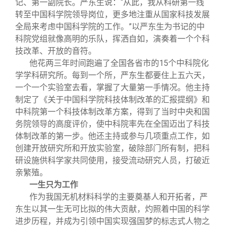
记、第一副院长。严东生说：“从此，我从科研第一线
转至中国科学院领导岗位，更多地注重从国家科技发展
全局来考虑中国科学院的工作。”以严东生为书记的中
科院党组就像高明的乐队，挥洒自如，演奏着一个个科
技改革、开放的音符。
他花两三年时间跑遍了全国各省市的15个中科院化
学学科研究所。每到一个所，严东生都要住上五六天，
一个一个实验室去看，掌握了大量第一手情况。他主持
制定了《关于中国科学院科技体制改革的汇报提纲》和
中科院第一个科技体制改革方案，得到了当时中央和国
务院领导的高度评价，使中科院率先在全国迈出了科技
体制改革的第一步。他还主持或参与几项重点工作，如
创建开放研究所和开放实验室，破除部门所有制，把科
研设施供科学家共同使用，接受流动研究人员，打破近
亲繁殖。
一生只为工作
作为我国无机材料科学的主要奠基人和开拓者，严
东生以其一生无可比拟的伟大贡献，灼照着中国的科学
进步历程，并成为引领中国实现强国梦的标志式人物之