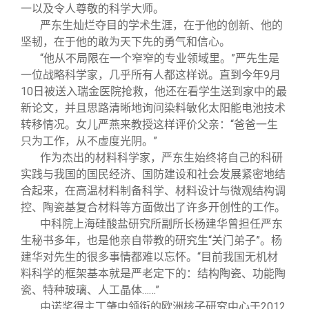
一以及令人尊敬的科学大师。
严东生灿烂夺目的学术生涯，在于他的创新、他的
坚韧，在于他的敢为天下先的勇气和信心。
“他从不局限在一个窄窄的专业领域里。”严先生是
一位战略科学家，几乎所有人都这样说。直到今年9月
10日被送入瑞金医院抢救，他还在看学生送到家中的最
新论文，并且思路清晰地询问染料敏化太阳能电池技术
转移情况。女儿严燕来教授这样评价父亲：“爸爸一生
只为工作，从不虚度光阴。”
作为杰出的材料科学家，严东生始终将自己的科研
实践与我国的国民经济、国防建设和社会发展紧密地结
合起来，在高温材料制备科学、材料设计与微观结构调
控、陶瓷基复合材料等方面做出了许多开创性的工作。
中科院上海硅酸盐研究所副所长杨建华曾担任严东
生秘书多年，也是他亲自带教的研究生“关门弟子”。杨
建华对先生的很多事情都难以忘怀。“目前我国无机材
料科学的框架基本就是严老定下的：结构陶瓷、功能陶
瓷、特种玻璃、人工晶体……”
由诺奖得主丁肇中领衔的欧洲核子研究中心于2012