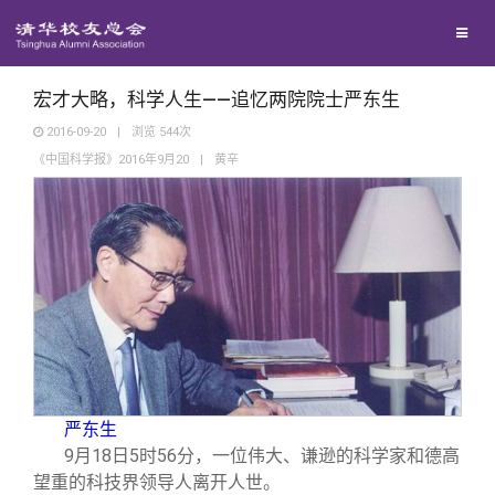
兴趣群体
捐赠方法
我要订阅
清华故事
西南联大校友会
义工计划
新媒体平台
青春风采
宏才大略，科学人生——追忆两院院士严东生
2016-09-20
|
浏览
544
次
《中国科学报》2016年9月20
|
黄辛
校友文苑
校友讲坛
校友视界
校友服务
严东生
校友总会
终身学习
9
月18日5时56分，一位伟大、谦逊的科学家和德高
望重的科技界领导人离开人世。