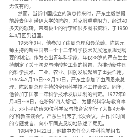
无仅有的。
然而，当新中国成立的消息传来时，严东生毅然提
前辞去伊利诺伊大学的聘约，并克服重重阻力，经过40
多天的辗转，带着极少的行李和很多图书资料，于1950
年4月回到祖国。
1955
年3月，他参加了由周总理和聂荣臻、陈毅元
帅主持的新中国第一个十二年科学技术发展远景规划纲
要的制定。作为杰出青年科学家，年仅38岁的严东生主
持制定了关于陶瓷与硅酸盐工业的报告，为推动新中国
的科学技术、工业、农业、国防发展起到了重要作用。
1962年2月15日～3月10日，严东生参加了由周恩来总
理、陈毅副总理主持的全国科学技术工作会议。同年，
他参加了国家十年科学技术发展规划的制定。1977年8
月4日～8日，在粉碎“四人帮”后，为振兴科学与教育事
业，邓小平约请30位科学家与教育家举行了为期4天半
的“科教座谈会”。严东生出席了此次会议，并作长时间
的专题发言，向小平同志恳切地陈述了意见。
1984
年3月22日，他被中央任命为中科院党组书