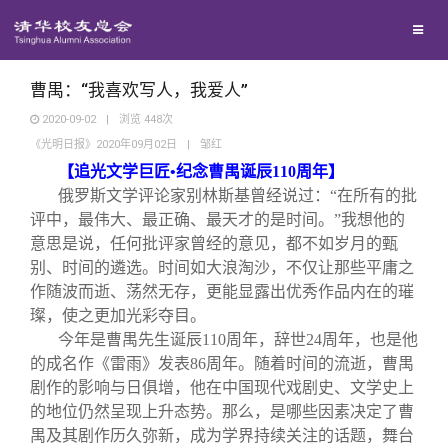
兴趣群体
捐赠方法
我要订阅
清华故事
西南联大校友会
义工计划
新媒体平台
青春风采
曹禺：“我喜欢写人，我爱人”
2020-09-02
|
浏览
448
次
《光明日报》2020年09月02日
|
邹红
校友文苑
【追光文学巨匠•纪念曹禺诞辰110周年】
俄罗斯文学评论家别林斯基曾经说过：“在所有的批
校友讲坛
评中，最伟大、最正确、最天才的是时间。”我想他的
意思是说，任何批评家曾经的意见，都不如岁月的甄
别、时间的遴选。时间如大浪淘沙，不仅让那些平庸之
校友视界
作随波而逝、荡然无存，更能显露出优秀作品内在的璀
璨，使之更加光彩夺目。
校友服务
今年是曹禺先生诞辰110周年，辞世24周年，也是他
的成名作《雷雨》发表86周年。随着时间的流逝，曹禺
剧作的影响与日俱增，他在中国现代戏剧史、文学史上
校友总会
终身学习
的地位仍然呈现上升态势。那么，是哪些因素决定了曹
禺及其剧作历久弥新，成为学界持续关注的话题，舞台