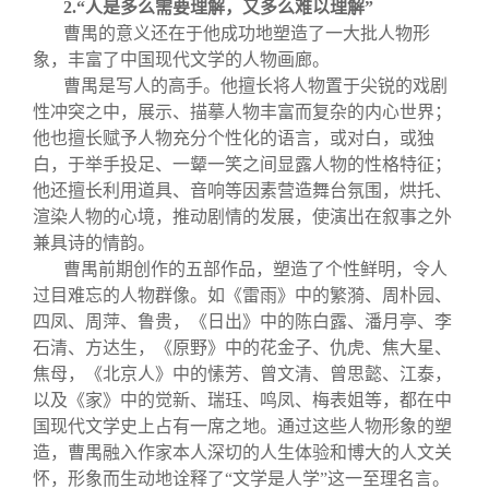
2.
“人是多么需要理解，又多么难以理解”
曹禺的意义还在于他成功地塑造了一大批人物形
象，丰富了中国现代文学的人物画廊。
曹禺是写人的高手。他擅长将人物置于尖锐的戏剧
性冲突之中，展示、描摹人物丰富而复杂的内心世界；
他也擅长赋予人物充分个性化的语言，或对白，或独
白，于举手投足、一颦一笑之间显露人物的性格特征；
他还擅长利用道具、音响等因素营造舞台氛围，烘托、
渲染人物的心境，推动剧情的发展，使演出在叙事之外
兼具诗的情韵。
曹禺前期创作的五部作品，塑造了个性鲜明，令人
过目难忘的人物群像。如《雷雨》中的繁漪、周朴园、
四凤、周萍、鲁贵，《日出》中的陈白露、潘月亭、李
石清、方达生，《原野》中的花金子、仇虎、焦大星、
焦母，《北京人》中的愫芳、曾文清、曾思懿、江泰，
以及《家》中的觉新、瑞珏、鸣凤、梅表姐等，都在中
国现代文学史上占有一席之地。通过这些人物形象的塑
造，曹禺融入作家本人深切的人生体验和博大的人文关
怀，形象而生动地诠释了“文学是人学”这一至理名言。