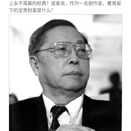
关闭
信息化服务
总会简介
上永不落幕的经典？或者说，作为一名剧作家，曹禺留
下的宝贵财富是什么？
三创大赛
会长致辞
实用信息
总会章程
理事会名单
制度法规
联系我们