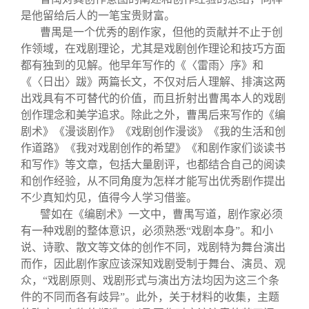
是他留给后人的一笔宝贵财富。
曹禺是一个优秀的剧作家，但他的贡献并不止于创
作领域，在戏剧理论，尤其是戏剧创作理论和技巧方面
都有独到的见解。他早年写作的《〈雷雨〉序》和
《〈日出〉跋》两篇长文，不仅对后人理解、排演这两
出戏具有不可替代的价值，而且折射出曹禺本人的戏剧
创作理念和美学追求。除此之外，曹禺后来写作的《编
剧术》《漫谈剧作》《戏剧创作漫谈》《我的生活和创
作道路》《我对戏剧创作的希望》《和剧作家们谈读书
和写作》等文章，包括大量剧评，也都结合自己的阅读
和创作经验，从不同角度为怎样才能写出优秀剧作提出
不少真知灼见，值得今人学习借鉴。
譬如在《编剧术》一文中，曹禺写道，剧作家必须
有一种戏剧的整体意识，必须熟悉“戏剧本身”。和小
说、诗歌、散文等文体的创作不同，戏剧特为舞台演出
而作，因此剧作家应该深知戏剧受制于舞台、演员、观
众，“戏剧原则、戏剧形式与演出方法均因为这三个条
件的不同而各有歧异”。此外，关于材料的收集，主题