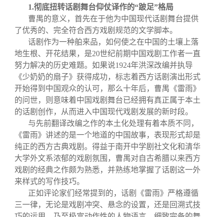
1.
彻底扭转话剧舞台仰仗译作的“跛足”格局
曹禺的意义，首先在于他为中国现代话剧舞台提供
了优秀的、完全符合西方戏剧规范的文学脚本。
话剧作为一种舶来品，如何使之在中国的土壤上落
地生根、开花结果，是20世纪前期中国戏剧工作者一直
努力解决的历史难题。如果说1924年洪深改编并执导
《少奶奶的扇子》获得成功，标志着西方话剧演出形式
开始得到中国观众的认可，那么十年后，曹禺《雷雨》
的问世，则意味着中国戏剧舞台已经拥有真正属于本土
的话剧创作，从而进入中国现代戏剧发展的新时段。
与先前翻译改编之作的本土化处理有着本质不同，
《雷雨》讲述的是一个地道的中国故事，表现形式却是
纯正的西方古典戏剧。得益于南开中学剧社文化和清华
大学外文系浓郁的戏剧氛围，曹禺对自古希腊以来西方
戏剧的经典之作颇为熟悉，并熟练地掌握了话剧这一外
来样式的写作技巧。
正如评论家们经常提到的，话剧《雷雨》严格遵循
三一律，无论是戏剧冲突、悬念的设置，还是回溯式技
巧的运用，乃至极富动作性的人物语言、细致完备的舞