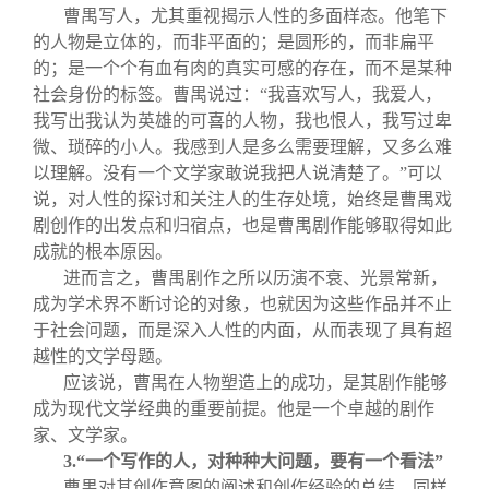
曹禺写人，尤其重视揭示人性的多面样态。他笔下
的人物是立体的，而非平面的；是圆形的，而非扁平
的；是一个个有血有肉的真实可感的存在，而不是某种
社会身份的标签。曹禺说过：“我喜欢写人，我爱人，
我写出我认为英雄的可喜的人物，我也恨人，我写过卑
微、琐碎的小人。我感到人是多么需要理解，又多么难
以理解。没有一个文学家敢说我把人说清楚了。”可以
说，对人性的探讨和关注人的生存处境，始终是曹禺戏
剧创作的出发点和归宿点，也是曹禺剧作能够取得如此
成就的根本原因。
进而言之，曹禺剧作之所以历演不衰、光景常新，
成为学术界不断讨论的对象，也就因为这些作品并不止
于社会问题，而是深入人性的内面，从而表现了具有超
越性的文学母题。
应该说，曹禺在人物塑造上的成功，是其剧作能够
成为现代文学经典的重要前提。他是一个卓越的剧作
家、文学家。
3.
“一个写作的人，对种种大问题，要有一个看法”
曹禺对其创作意图的阐述和创作经验的总结，同样