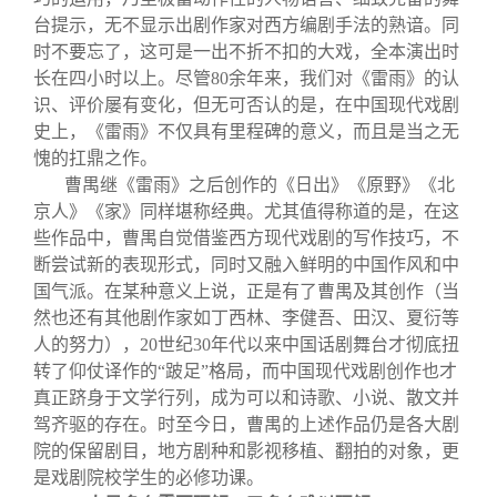
台提示，无不显示出剧作家对西方编剧手法的熟谙。同
时不要忘了，这可是一出不折不扣的大戏，全本演出时
长在四小时以上。尽管80余年来，我们对《雷雨》的认
识、评价屡有变化，但无可否认的是，在中国现代戏剧
史上，《雷雨》不仅具有里程碑的意义，而且是当之无
愧的扛鼎之作。
曹禺继《雷雨》之后创作的《日出》《原野》《北
京人》《家》同样堪称经典。尤其值得称道的是，在这
些作品中，曹禺自觉借鉴西方现代戏剧的写作技巧，不
断尝试新的表现形式，同时又融入鲜明的中国作风和中
国气派。在某种意义上说，正是有了曹禺及其创作（当
然也还有其他剧作家如丁西林、李健吾、田汉、夏衍等
人的努力），20世纪30年代以来中国话剧舞台才彻底扭
转了仰仗译作的“跛足”格局，而中国现代戏剧创作也才
真正跻身于文学行列，成为可以和诗歌、小说、散文并
驾齐驱的存在。时至今日，曹禺的上述作品仍是各大剧
院的保留剧目，地方剧种和影视移植、翻拍的对象，更
是戏剧院校学生的必修功课。