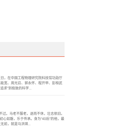
近日，在中国工程物理研究院科技馆功勋厅
陈能宽、周光召、郭永怀、程开甲、彭桓武
”到极致的科学...
不过。马老不服老，退而不休，壮志依旧。
初心如磐，乐于传承。身为“40后”的他，最
前，就是马洪琪...