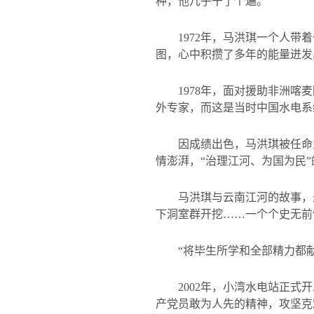
种，他几乎干了个遍。
1972
年，马洪琪一个人带着
图，心中积攒了多年的能量迸发
1978
年，面对援助非洲喀麦
外专家，而这是当时中国水电系
因成绩出色，马洪琪被任命
情澎湃，“治理江河、为国为民
马洪琪与云南江河的故事，
下洞室群开挖……一个个史无前
“将毕生所学和全部精力都
2002
年，小湾水电站正式开
产党员敢为人先的精神，攻坚克