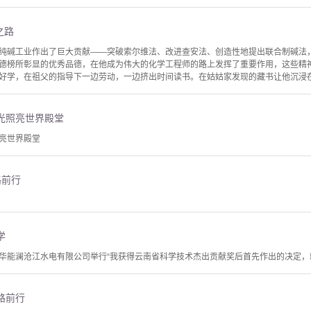
之路
纯碱工业作出了巨大贡献——突破索尔维法、改进查安法、创造性地提出联合制碱法
德榜所彰显的优秀品德，在他成为伟大的化学工程师的路上发挥了重要作用，这些精
好学，在祖父的指导下一边劳动，一边挤出时间读书。在姑姑家发现的藏书让他沉浸在知
光照亮世界殿堂
亮世界殿堂
路前行
学
华能澜沧江水电有限公司举行“我获得云南省科学技术杰出贡献奖后首先作出的决定
路前行