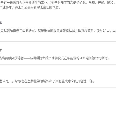
在于有一份愿意为之奋斗终生的事业。”对于赵翔宇而言便是如此。乐观、开朗、随和
毕业多年，身上却还是带着学长亲切的气质。
学
出贡献奖后首先作出的决定，就是把我的奖金回馈给社会，回馈给教育。”9月24日，
学
术杰出贡献奖获得者——马洪琪院士捐资助学仪式在华能澜沧江水电有限公司举行。
基人之一，邹承鲁在生物化学领域作出了具有重大意义的开创性工作。