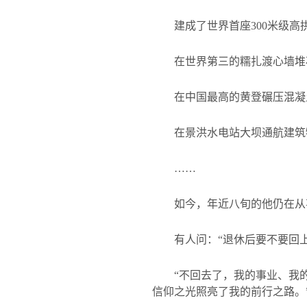
建成了世界首座
300
米级高
在世界第三的糯扎渡心墙堆
在中国最高的黄登碾压混凝
在景洪水电站大坝通航建筑
……
如今，年近八旬的他仍在从
有人问：“退休后要不要回上
“不回去了，我的事业、我
信仰之光照亮了我的前行之路。