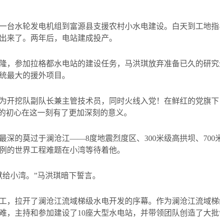
一台水轮发电机组到富源县支援农村小水电建设。白天到工地指
出来了。两年后，电站建成投产。
隆，参加拉格都水电站的建设任务，马洪琪放弃准备已久的研究
统最大的援外项目。
为开挖队副队长兼主管技术员，同时火线入党！在鲜红的党旗下
”的初心在这一刻有了更加深刻的意义。
最深的莫过于澜沧江——
8
度地震烈度区、
300
米级高拱坝、
700
例的世界工程难题在小湾等待着他。
献给小湾。”马洪琪暗下誓言。
工，拉开了澜沧江流域梯级水电开发的序幕。作为澜沧江流域梯
难，主持和参加建设了
10
座大型水电站，并带领团队创造了大批