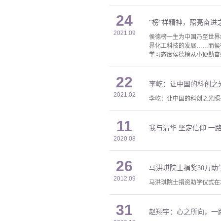
24
“榜”样精神，照亮奋进
2021.09
侯德榜一生为中国乃至世界
界化工科技的发展……而侯
学习态度侯德榜从小便勤奋
22
李屹：让中国的科创之
2021.02
李屹：让中国的科创之光照
11
我与清华:坚定信仰 一
2020.08
26
马洪琪院士捐奖30万助
2012.09
马洪琪院士捐资助学仪式在
31
赵翔宇：心之所向，一