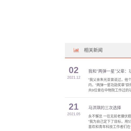
相关新闻
02
我和“两弹一星”父辈：
2021.12
“我父亲朱光亚曾说过，他
内，“两弹一星功勋奖章”
共9位曾在中物院工作过的功
21
马洪琪的三次选择
2021.05
永不懈怠 一往无前老骥伏
“我为自己定下了目标，用5
喜欢和青年科技工作者们在