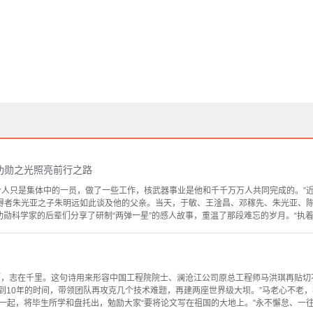
功勋之光照亮前行之路
个人只是集体中的一员，做了一些工作，核武器事业是他和千千万万人共同完成的。”
获得者朱光亚之子朱明远如此谈及他的父亲。当天，于敏、王淦昌、邓稼先、朱光亚、
勋科学家的后辈们分享了研制“两弹一星”的感人故事，重温了那段难忘的岁月。“执着追求
枥，志在千里。这句诗用来形容中国工程院院士、澜沧江公司原总工程师马洪琪再贴切
到10年的时间，带领团队再攻克几个技术难题，再建两座世界级大坝。”马老心不老，
一起，将毕生所学和盘托出，勉励大家“要将论文写在祖国的大地上。”永不懈怠、一往无