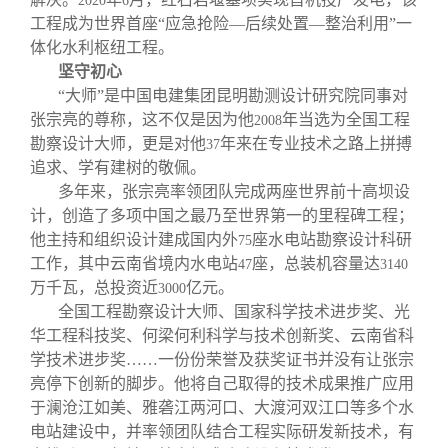
2020
6
工程成为世界首座“应急抢险—后续处置—整治利用”一
体化水利枢纽工程。
坚守初心
“大师”是中国电建集团昆明勘测设计研究院同事对
张宗亮的尊称，这不仅是因为他
年当选为全国工程
2008
勘察设计大师，更是对他
年来在专业技术之路上拼搏
37
追求、学有建树的敬佩。
多年来，张宗亮率领团队完成两座世界前十高坝设
计，创造了多项中国之最乃至世界第一的里程碑工程；
他主持和组织设计建成国内外
座水电站勘察设计科研
75
工作，其中云南省境内水电站
座，总装机容量达
47
3140
万千瓦，总投资近
亿元。
3000
全国工程勘察设计大师、国家科学技术进步奖、光
华工程科技奖、何梁何利科学与技术创新奖、云南省科
学技术进步奖……一份份荣誉及获奖证书并没有让张宗
亮停下创新的脚步。他将自己取得的技术成果推广应用
于澜沧江如美、雅砻江两河口、大渡河双江口等多个水
电站建设中，并率领团队结合工程实际研发新技术，有