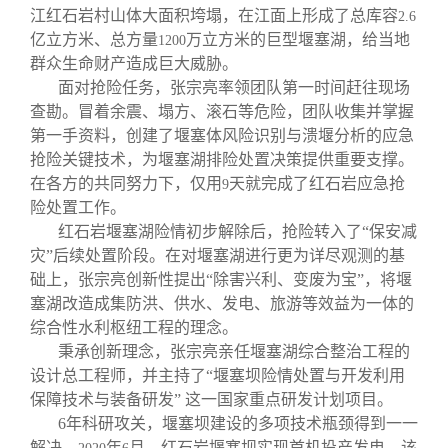
江红石岩村山体大面积垮塌，在江面上形成了总库容
2.6
亿立方米、总方量
万立方米的巨型堰塞湖，给当地
1200
群众生命财产造成巨大威胁。
面对抢险任务，张宗亮率领团队第一时间赶往现场
查勘。冒着余震、塌方、滚石等危险，团队收集并掌握
第一手资料，创建了堰塞体风险识别与溃堰分析的应急
抢险关键技术，为堰塞湖排险处置决策提供重要支撑。
在各方的共同努力下，仅用
天就完成了红石岩应急抢
9
险处置工作。
红石岩堰塞湖险情初步解除后，抢险转入了“保安减
灾”后续处置阶段。在对堰塞湖进行更为详尽观测的基
础上，张宗亮创新性提出“除害兴利、变废为宝”，将堰
塞湖改造成集防洪、供水、发电、旅游等效益为一体的
综合性水利枢纽工程的理念。
秉承创新理念，张宗亮亲任堰塞湖综合整治工程的
设计总工程师，并主持了“堰塞坝险情处置与开发利用
保障技术与装备研发” 这一国家重点研发计划项目。
6
年科研攻关，堰塞坝建设的多项技术瓶颈得到一一
解决。
年
月，红石岩堰塞坝实现首机投产发电，该