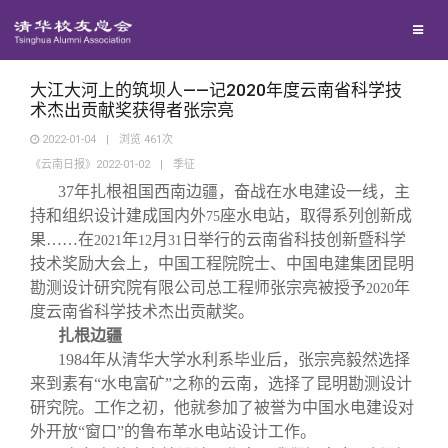
兴趣群体
捐赠方法
我要订阅
清华故事
西南联大校友会
义工计划
新媒体平台
青春风采
大江大河上的筑坝人——记2020年度云南省科学技
术杰出贡献奖获得者张宗亮
2022-01-04
|
浏览
461
次
校友文苑
《云南日报》2022-01-02
|
季征
37
年扎根祖国西南边疆，奋战在水电建设一线，主
校友讲坛
持和组织设计建成国内外
座水电站，取得系列创新成
75
果……在
年
月
日举行的云南省科技创新暨科学
2021
12
31
技术奖励大会上，中国工程院院士、中国电建集团昆明
校友视界
勘测设计研究院有限公司总工程师张宗亮被授予
年
2020
度云南省科学技术杰出贡献奖。
校友服务
扎根边疆
1984
年从清华大学水利系毕业后，张宗亮毅然选择
来到素有“水电富矿”之称的云南，选择了昆明勘测设计
校友总会
终身学习
研究院。工作之初，他就参加了被誉为中国水电建设对
外开放“窗口”的鲁布革水电站设计工作。