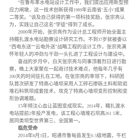
关闭
信息化服务
总会简介
“在鲁布革水电站设计工作中，我们提出应用新型预
应力闸墩，这一技术创新获得
年云南省‘五小’成果
1989
二等奖。”谈及自己获得的第一项科技奖励，张宗亮认
三创大赛
会长致辞
为，实践让自己这名“学徒”得到了成长。
2000
年开始，张宗亮作为设计总工程师开始全面主
持糯扎渡水电站勘察设计研究工作。不到
实用信息
总会章程
岁就被委以
37
“西电东送”“云电外送”战略工程的设计工作，张宗亮满
怀年轻人的冲劲与干劲一头扎进了工程设计与建设中。
理事会名单
奋战的岁月中，白天张宗亮与同事顶着烈日进行勘
察，晚上大家聚在一起商讨技术难点，他每年几乎有
天的时间驻扎在工地。在张宗亮的率领下，科研团
200
制度法规
队首次研发了特高心墙坝采用人工碎石掺砾土料和软岩
堆石料筑坝成套技术，攻克了特高心墙坝变形控制和变
联系我们
形协调难题。
15
年倾注心血让蓝图变成现实。
年，糯扎渡水
2014
电站提前
年投产发电，该工程心墙堆石坝高
米，
2
261.5
居同类坝型世界第三、全国第一。
临危受命
2014
年
月
日，昭通市鲁甸县发生
级地震，牛栏
8
3
6.5