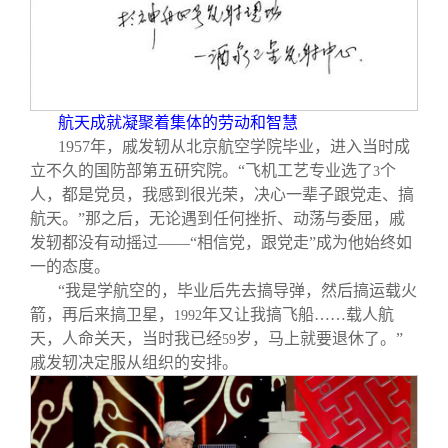
航天成就凝聚着集体的劳动和智慧
1957
年，戚发轫从北京航空学院毕业，进入当时成
立不久的国防部第五研究院。“飞机工艺专业选了
个
3
人，都是党员，我感到很光荣，决心一辈子跟党走、搞
航天。”那之后，无论遇到任何挫折、动荡与委屈，戚
发轫都没有动摇过——“相信党，跟党走”成为他始终如
一的态度。
“我是学航空的，毕业后先去搞导弹，然后搞运载火
箭，再后来搞卫星，
年又让我搞飞船……载人航
1992
天，人命关天，当时我已经
岁，马上就要退休了。”
59
戚发轫决定服从组织的安排。