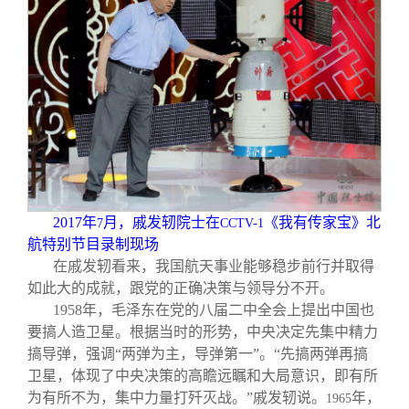
2017
年
月，戚发轫院士在
《我有传家宝》北
7
CCTV-1
航特别节目录制现场
在戚发轫看来，我国航天事业能够稳步前行并取得
如此大的成就，跟党的正确决策与领导分不开。
1958
年，毛泽东在党的八届二中全会上提出中国也
要搞人造卫星。根据当时的形势，中央决定先集中精力
搞导弹，强调“两弹为主，导弹第一”。“先搞两弹再搞
卫星，体现了中央决策的高瞻远瞩和大局意识，即有所
为有所不为，集中力量打歼灭战。”戚发轫说。
年，
1965