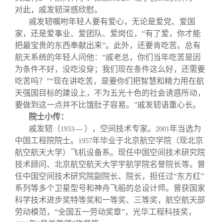
对此，戚发轫深感欣慰。
戚发轫嘱咐年轻人要有爱心，无论是爱党、爱国
家，还是爱事业、爱团队、爱岗位，“有了爱，你才能
把最宝贵的东西奉献出来”。此外，还要肯吃苦。总有
航天系统的年轻人问他：“戚老总，你们当年吃苦是因
为条件不好，没吃没穿；我们现在条件这么好，还需要
吃苦吗？”“现在讲吃苦，是要你们把智慧和精力用在航
天强国目标的建设上，不为五光十色的社会诱惑所动，
要做到这一点并不比饿肚子容易。”戚发轫语重心长。
院士小传：
戚发轫（
— ），空间技术专家。
年当选为
1933
2001
中国工程院院士。
年毕业于北京航空学院（现北京
1957
航空航天大学）飞机设备系。现任中国空间技术研究院
技术顾问、北京航空航天大学宇航学院名誉院长等。曾
任中国空间技术研究院副院长、院长，担任过“东方红”
系列等多个卫星型号和神舟飞船的总设计师。曾获国家
科学技术进步奖特等奖和一等奖、三等奖，航空航天部
劳动模范，“全国五一劳动奖章”，光华工程科技奖，