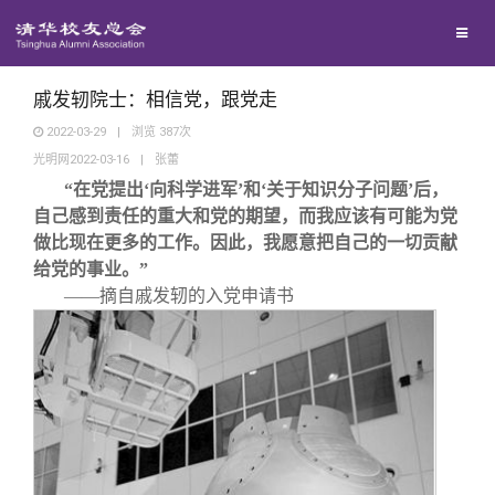
兴趣群体
捐赠方法
我要订阅
清华故事
西南联大校友会
义工计划
新媒体平台
青春风采
戚发轫院士：相信党，跟党走
2022-03-29
|
浏览
387
次
光明网2022-03-16
|
张蕾
校友文苑
“在党提出‘向科学进军’和‘关于知识分子问题’后，
自己感到责任的重大和党的期望，而我应该有可能为党
校友讲坛
做比现在更多的工作。因此，我愿意把自己的一切贡献
给党的事业。”
——摘自戚发轫的入党申请书
校友视界
校友服务
校友总会
终身学习