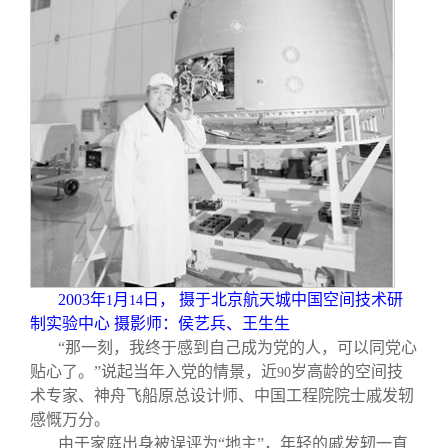
关闭
信息化服务
总会简介
三创大赛
会长致辞
实用信息
总会章程
理事会名单
制度法规
2003
年
月
日， 摄于北京航天城中国空间技术研
1
14
联系我们
制实验中心 摄影师：侯艺兵、王生生
“那一刻，我终于感到自己成为党的人，可以同党心
贴心了。”说起当年入党的情景，近
岁高龄的空间技
90
术专家、神舟飞船原总设计师、中国工程院院士戚发轫
感慨万分。
由于家庭出身被误评为“地主”，年轻的戚发轫一直