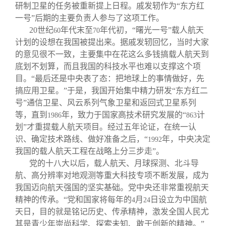
研制卫星的任务被重新提上日程。戚发轫作为“东方红
一号”后期的主要负责人参与了这项工作。
20
世纪
年代末至
年代初，“曙光一号”载人航天
60
70
计划的设想在我国被提出来。据戚发轫回忆，当时大家
的意见很不一致，主要集中在花这么多钱搞载人航天到
底划不划算，而且我国的科技水平也难以支撑这个项
目。“最后还是中央表了态：把地球上的事情做好，先
搞应用卫星。”于是，我国开始集中精力研发“东方红二
号”通信卫星、风云系列气象卫星和返回式卫星系列
等，直到
年，致力于国家高技术研究发展的“
计
1986
863
划”才重提载人航天项目。经过五年论证，在统一认
识、确定技术路线、做好准备之后，“
年，中央决定
1992
我国的载人航天工程在战略上分三步走”。
党的十八大以后，载人航天、月球探测、北斗导
航、高分辨率对地观测等重大科技专项不断发展，成为
我国迈向航天强国的坚实基础。党中央还非常重视航天
精神的传承。“党和国家将每年的
月
日设立为中国航
4
24
天日，目的就是铭记历史、传承精神，激发全国人民尤
其是青少年崇尚科学、探索未知、敢于创新的精神。”