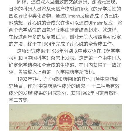
同样，通过深入且细致的文献调研，谢毓元发现，
日本的科研人员将从天然产物裂解所获取的光学活性的
四氢异喹啉类化合物，通过
反应合成了防己碱。
Ullmann
他猜想，莲心碱的合成兴许也可以通过
反应，将
Ullmann
两个光学活性的四氢异喹啉由醚键结合起来。就这样，
在经过两年多的反复尝试后，谢毓元等人按照当初设定
的方法，终于在
年完成了莲心碱的全合成工作。
1964
这项研究成果于
年分别以中英双语在《药学学
1966
报》和《中国科学》杂志上发表。这是第一个由中国人
确定化学结构和全合成的生物碱，在国内获得了一致好
评，曾被编入上海第一医学院药学系教材。
1982
年
月，莲心碱和药物所的其他
项中草药研
7
11
究项目，作为
中草药活性成分的研究
十二种新有效
“
——
成分的发现
成果的组成部分，获得
年国家自然科
”
1982
学二等奖。