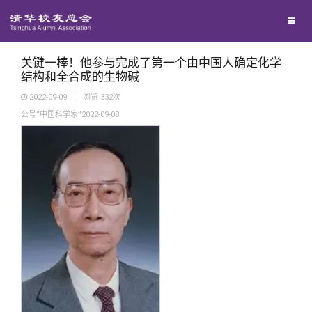
兴趣群体
捐赠方法
我要订阅
清华故事
西南联大校友会
义工计划
新媒体平台
青春风采
关键一棒！他参与完成了第一个由中国人确定化学
结构和全合成的生物碱
2022-09-09
|
浏览
332
次
校友文苑
公号“中国科学家”2022-09-08
|
校友讲坛
校友视界
校友服务
校友总会
终身学习