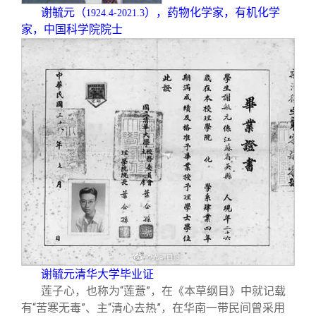
关闭
信息化服务
总会简介
谢毓元（
），药物化学家，有机化学
1924.4-2021.3
家，中国科学院院士
三创大赛
会长致辞
实用信息
总会章程
理事会名单
制度法规
联系我们
谢毓元清华大学毕业证
莲子心，也称为“莲薏”，在《本草纲目》中就记载
有“苦寒无毒”、主“清心去热”，在华南一带民间曾采用