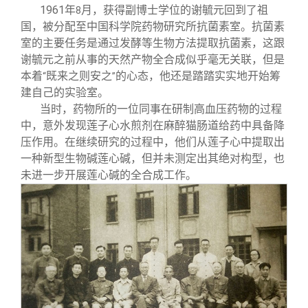
1961
年
月，获得副博士学位的谢毓元回到了祖
8
国，被分配至中国科学院药物研究所抗菌素室。抗菌素
室的主要任务是通过发酵等生物方法提取抗菌素，这跟
谢毓元之前从事的天然产物全合成似乎毫无关联，但是
本着
既来之则安之
的心态，他还是踏踏实实地开始筹
“
”
建自己的实验室。
当时，药物所的一位同事在研制高血压药物的过程
中，意外发现莲子心水煎剂在麻醉猫肠道给药中具备降
压作用。在继续研究的过程中，他们从莲子心中提取出
一种新型生物碱莲心碱，但并未测定出其绝对构型，也
未进一步开展莲心碱的全合成工作。