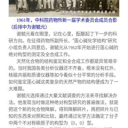
1961
年，中科院药物所新一届学术委员会成员合影
（后排中为谢毓元）
谢毓元看在眼里，记在心里，酝酿起了下一步的科
研方向。在征得药物所副所长、“莲心碱化学结构”研究
小组负责人同意后，谢毓元从
年开始进行莲心碱的
1962
绝对构型的测定及全合成工作。
天然化合物的结构鉴定和全合成工作都是异常艰辛
的。当时我国各类分析仪器还不齐备，根本没有红外、
核磁共振和质谱仪器等如今看似十分平常的分析手段。
如何鉴定莲心碱这类复杂的天然产物的结构便成为了一
大难题。
谢毓元选择通过大量文献调查的方法来寻找解决办
法。他发现当时做这种绝对构型研究的普遍做法，就是
把这个新的化合物降解，得到降解碎片，再把碎片与已
知的东西来对照和比较，最终通过化学方法确定了分子
中两个不对称碳原子的构型为（
，
）型。
D
D